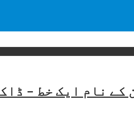
 کے نام ایک خط – ڈاک