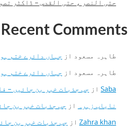
حتی النصر ، حتی القدس – ڈاکٹر تصو
Recent Comments
طاہرہ مسعود
از
جہاں دائرے ختم ہوت
طاہرہ مسعود
از
جہاں دائرے ختم ہوت
Saba
از
جب جذبات خبر بن جائیں – ف
نایاب زہرہ
از
جب جذبات خبر بن جائ
Zahra khan
از
جب جذبات خبر بن جائ