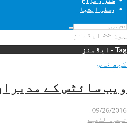
طنز و مزاح
وسطی ایشیا
ہوم
<<
ایڈمنز
Tag - ایڈمنز
کچھ خاص
ویب سائٹس کے مدیران
09/26/2016
تبصرہ لکھیے