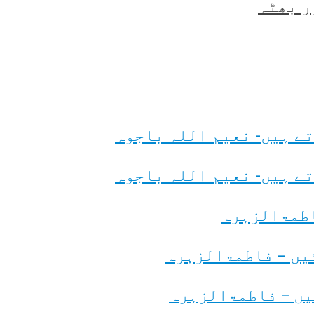
ر بھٹہ
ے ہیں- نعیم اللہ باجوہ
ے ہیں- نعیم اللہ باجوہ
اطمۃالزہرہ
یں – فاطمۃالزہرہ
یں – فاطمۃالزہرہ