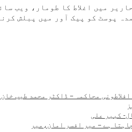
اریر میں اغلاط کا طومار، ویب سائ
ہ پوسٹ کو پیک آور میں پبلش کرنے 
و افلاطونی محاکمہ – ڈاکٹر محمد طیب خان
ز
ل- کبیر علی
اہتا ہے – میر افسر امان،میر