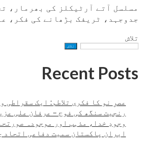
مسلسل آتے آرٹیکلز کی بھرمار، تح
جدوجہد، ٹریفک بڑھانے کی فکر، عمد
تلاش
تلاش
Recent Posts
عصرِ نو کا فکری تلاطم: ایک سقراطی 
رنجیت سنگھ کی فوج – عرفان علی عزی
وجودِ خدا، مذہب اور موجودہ صورتحا
ایران پاکستان سمیت دفاعی اتحاد چ