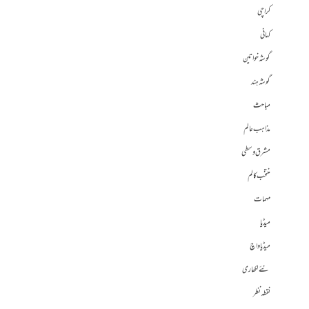
کراچی
کہانی
گوشہ خواتین
گوشہ ہند
مباحث
مذاہب عالم
مشرق وسطی
منتخب کالم
مہمات
میڈیا
میڈیا واچ
نئے لکھاری
نقطہ نظر