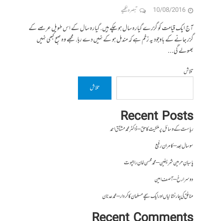
10/08/2016
تبصرہ لکھیے
آج ایک قیامت کو گزرے گیارہ سال ہوچکے ہیں. گیارہ سال کے اس طویل عرصے کے
گزر جانے کے باوجود یہ زخم ہے کہ مندمل ہو کے نہیں دے رہا. مجھے وہ صبح کبھی نہیں
بھولے گی...
تلاش
تلاش
Recent Posts
ریاست کے وسائل پر ملکیت کا حق – ڈاکٹر محمد مشتاق احمد
سو سال بعد – کامران رفیع
پاسبانِ حرمین شریفین – محمد محسن خان راجپوت
دوسرا رخ – آصف امین
منافق کی چار نشانیاں اور ایک سچے مسلمان کا کردار – محمد عدنان
Recent Comments