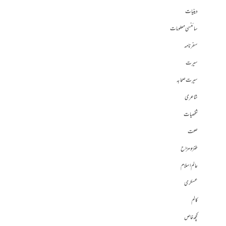
دینیات
سائنسی معلومات
سفرنامہ
سیرت
سیرت صحابہ
شاعری
شخصیات
صحت
طنز و مزاح
عالم اسلام
عسکری
کالم
کچھ خاص