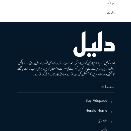
ہیڈلائنز
واقعات
ادارہ ’دلیل‘ اپنے تمام قارئین کو اس بات کی دعوت دیتا ہے کہ وہ خود بھی مختلف مسائل پر اپنی رائے کا کھل
کر اظہار کریں اور اس کے لیے ہر تحریر پر تبصرے کی سہولت کا استعمال کریں۔ جو بھی ویب سائٹ پر لکھنے
کا متمنی ہو، وہ ادارہ ’دلیل‘ کا مستقل رکن بن سکتا ہے اور اپنی نگارشات شامل کرسکتا ہے۔
صفحات
Buy Adspace
Herald Home
ادارہ دلیل
پالیسی