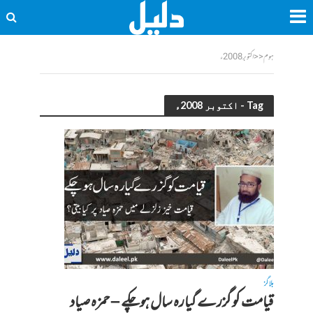
ہوم
<<
اکتوبر 2008ء
Tag - اکتوبر 2008ء
بلاگز
قیامت کو گزرے گیارہ سال ہوچکے – حمزہ صیاد