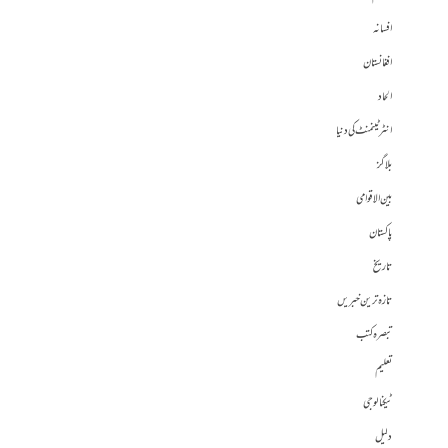
افسانہ
افغانستان
الحاد
انٹرٹینمنٹ کی دنیا
بلاگز
بین الاقوامی
پاکستان
تاریخ
تازہ ترین خبریں
تبصرہ کتب
تعلیم
ٹیکنالوجی
دلیل