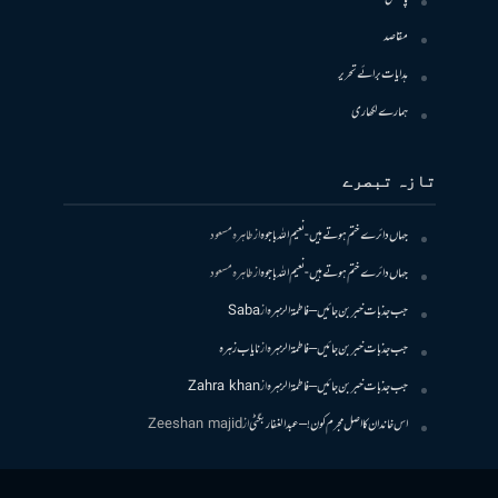
مقاصد
ہدایات برائے تحریر
ہمارے لکھاری
تازہ تبصرے
جہاں دائرے ختم ہوتے ہیں- نعیم اللہ باجوہ
از
طاہرہ مسعود
جہاں دائرے ختم ہوتے ہیں- نعیم اللہ باجوہ
از
طاہرہ مسعود
جب جذبات خبر بن جائیں – فاطمۃالزہرہ
از
Saba
جب جذبات خبر بن جائیں – فاطمۃالزہرہ
از
نایاب زہرہ
جب جذبات خبر بن جائیں – فاطمۃالزہرہ
از
Zahra khan
اس خاندان کا اصل مجرم کون! – عبدالغفار بگٹی
از
Zeeshan majid