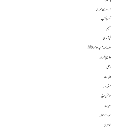
تازہ ترین خبریں
تبصرہ کتب
تعلیم
ٹیکنالوجی
خطبہ جمعہ مسجد نبوی ﷺ
دفاع پاکستان
دلیل
دینیات
سفرنامہ
سوشل میڈیا
سیرت
سیرت صحابہ
شاعری