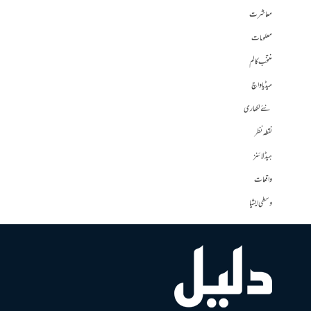
معاشرت
معلومات
منتخب کالم
میڈیا واچ
نئے لکھاری
نقطہ نظر
ہیڈلائنز
واقعات
وسطی ایشیا