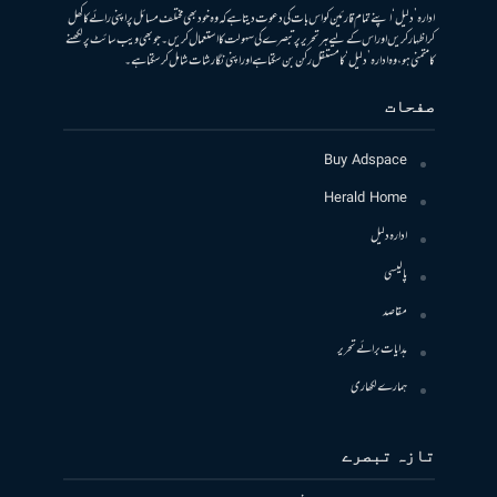
ادارہ ’دلیل‘ اپنے تمام قارئین کو اس بات کی دعوت دیتا ہے کہ وہ خود بھی مختلف مسائل پر اپنی رائے کا کھل
کر اظہار کریں اور اس کے لیے ہر تحریر پر تبصرے کی سہولت کا استعمال کریں۔ جو بھی ویب سائٹ پر لکھنے
کا متمنی ہو، وہ ادارہ ’دلیل‘ کا مستقل رکن بن سکتا ہے اور اپنی نگارشات شامل کرسکتا ہے۔
صفحات
Buy Adspace
Herald Home
ادارہ دلیل
پالیسی
مقاصد
ہدایات برائے تحریر
ہمارے لکھاری
تازہ تبصرے