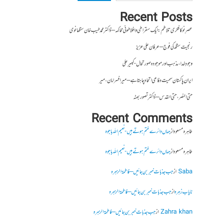
Recent Posts
عصرِ نو کا فکری تلاطم: ایک سقراطی و افلاطونی محاکمہ – ڈاکٹر محمد طیب خان سنگھانوی
رنجیت سنگھ کی فوج – عرفان علی عزیز
وجودِ خدا، مذہب اور موجودہ صورتحال- کبیر علی
ایران پاکستان سمیت دفاعی اتحاد چاہتا ہے – میر افسر امان،میر
حتی النصر ، حتی القدس – ڈاکٹر تصور بھٹہ
Recent Comments
طاہرہ مسعود
از
جہاں دائرے ختم ہوتے ہیں- نعیم اللہ باجوہ
طاہرہ مسعود
از
جہاں دائرے ختم ہوتے ہیں- نعیم اللہ باجوہ
Saba
از
جب جذبات خبر بن جائیں – فاطمۃالزہرہ
نایاب زہرہ
از
جب جذبات خبر بن جائیں – فاطمۃالزہرہ
Zahra khan
از
جب جذبات خبر بن جائیں – فاطمۃالزہرہ