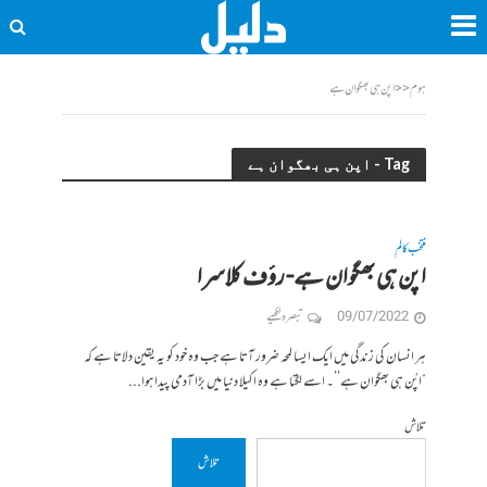
ہوم
<<
اپن ہی بھگوان ہے
Tag - اپن ہی بھگوان ہے
منتخب کالم
اپن ہی بھگوان ہے- رؤف کلاسرا
09/07/2022
تبصرہ لکھیے
ہر انسان کی زندگی میں ایک ایسا لمحہ ضرور آتا ہے جب وہ خود کو یہ یقین دلاتا ہے کہ
”اپُن ہی بھگوان ہے‘‘۔ اسے لگتا ہے وہ اکیلا دنیا میں بڑا آدمی پیدا ہوا...
تلاش
تلاش