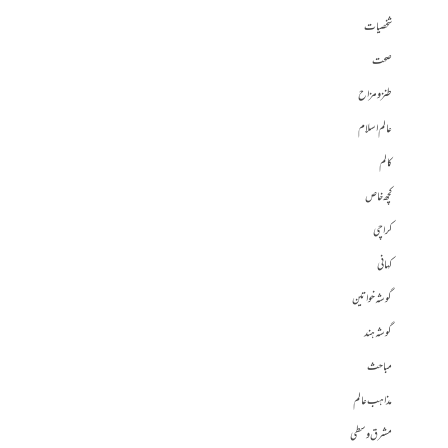
شخصیات
صحت
طنز و مزاح
عالم اسلام
کالم
کچھ خاص
کراچی
کہانی
گوشہ خواتین
گوشہ ہند
مباحث
مذاہب عالم
مشرق وسطی