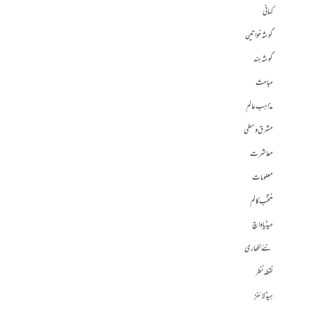
کہانی
گوشہ خواتین
گوشہ ہند
مباحث
مذاہب عالم
مشرق وسطی
معاشرت
معلومات
منتخب کالم
میڈیا واچ
نئے لکھاری
نقطہ نظر
ہیڈلائنز