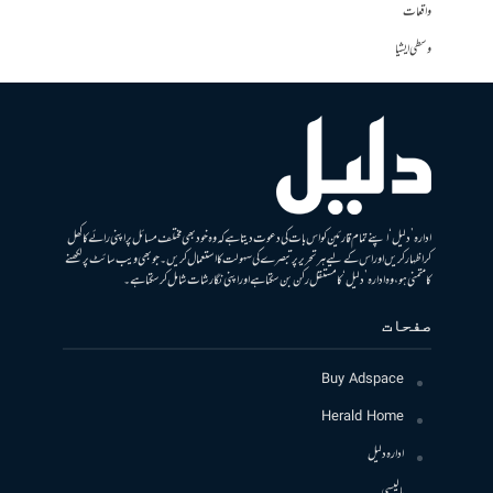
واقعات
وسطی ایشیا
ادارہ ’دلیل‘ اپنے تمام قارئین کو اس بات کی دعوت دیتا ہے کہ وہ خود بھی مختلف مسائل پر اپنی رائے کا کھل
کر اظہار کریں اور اس کے لیے ہر تحریر پر تبصرے کی سہولت کا استعمال کریں۔ جو بھی ویب سائٹ پر لکھنے
کا متمنی ہو، وہ ادارہ ’دلیل‘ کا مستقل رکن بن سکتا ہے اور اپنی نگارشات شامل کرسکتا ہے۔
صفحات
Buy Adspace
Herald Home
ادارہ دلیل
پالیسی