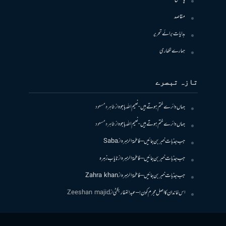
مقاصد
ہدایات برائے تحریر
ہمارے لکھاری
تازہ تبصرے
جہاں دائرے ختم ہوتے ہیں- نعیم اللہ باجوہ
از
طاہرہ مسعود
جہاں دائرے ختم ہوتے ہیں- نعیم اللہ باجوہ
از
طاہرہ مسعود
جب جذبات خبر بن جائیں – فاطمۃالزہرہ
از
Saba
جب جذبات خبر بن جائیں – فاطمۃالزہرہ
از
نایاب زہرہ
جب جذبات خبر بن جائیں – فاطمۃالزہرہ
از
Zahra khan
اس خاندان کا اصل مجرم کون! – عبدالغفار بگٹی
از
Zeeshan majid