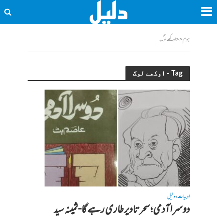
ہوم
<<
اوکھے لوگ
Tag - اوکھے لوگ
ادبیات
دلیل
•
دوسرا آدمی؛ سحر تادیرطاری رہے گا-ثمینہ سید