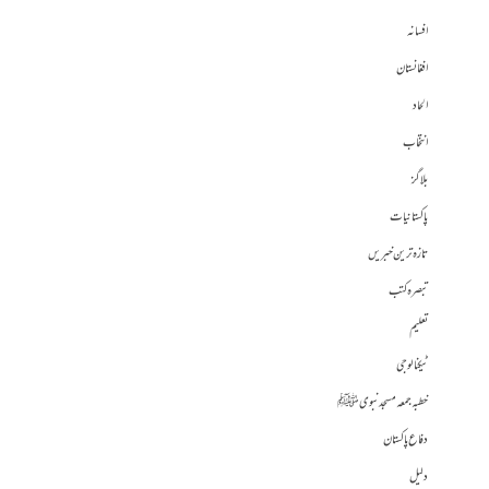
افسانہ
افغانستان
الحاد
انتخاب
بلاگز
پاکستانیات
تازہ ترین خبریں
تبصرہ کتب
تعلیم
ٹیکنالوجی
خطبہ جمعہ مسجد نبوی ﷺ
دفاع پاکستان
دلیل