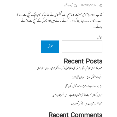
02/06/2025
تبصرہ لکھیے
کتاب:دوسرا آدمی مصنف:عاصم بٹ شیکسپئیر نے کہا تھا کہ” دنیا ایک سٹیج ہے اور ہم
سب اداکار۔۔۔۔اپنا اپنا کردار ادا کرتے جاتے ہیں اور زندگی کے سٹیج سے اترتے
جاتے...
تلاش
تلاش
Recent Posts
عصرِ نو کا فکری تلاطم: ایک سقراطی و افلاطونی محاکمہ – ڈاکٹر محمد طیب خان سنگھانوی
رنجیت سنگھ کی فوج – عرفان علی عزیز
وجودِ خدا، مذہب اور موجودہ صورتحال- کبیر علی
ایران پاکستان سمیت دفاعی اتحاد چاہتا ہے – میر افسر امان،میر
حتی النصر ، حتی القدس – ڈاکٹر تصور بھٹہ
Recent Comments