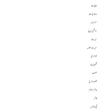
دینیات
روحانیات
سفرنامہ
سوشل میڈیا
سیرت
سیرت صحابہ
شاعری
شخصیات
صحت
طنز و مزاح
عالم اسلام
کالم
کچھ خاص