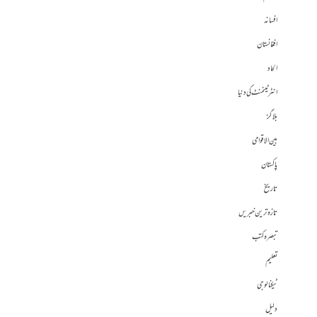
افسانہ
افغانستان
الحاد
انٹرٹینمنٹ کی دنیا
بلاگز
بین الاقوامی
پاکستان
تاریخ
تازہ ترین خبریں
تبصرہ کتب
تعلیم
ٹیکنالوجی
دلیل