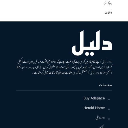
ہیڈلائنز
واقعات
ادارہ ’دلیل‘ اپنے تمام قارئین کو اس بات کی دعوت دیتا ہے کہ وہ خود بھی مختلف مسائل پر اپنی رائے کا کھل
کر اظہار کریں اور اس کے لیے ہر تحریر پر تبصرے کی سہولت کا استعمال کریں۔ جو بھی ویب سائٹ پر لکھنے
کا متمنی ہو، وہ ادارہ ’دلیل‘ کا مستقل رکن بن سکتا ہے اور اپنی نگارشات شامل کرسکتا ہے۔
صفحات
Buy Adspace
Herald Home
ادارہ دلیل
پالیسی