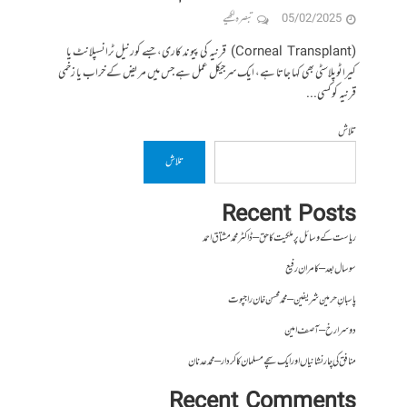
05/02/2025
تبصرہ لکھیے
(Corneal Transplant) قرنیہ کی پیوند کاری، جسے کورنیل ٹرانسپلانٹ یا
کیراٹوپلاسٹی بھی کہا جاتا ہے، ایک سرجیکل عمل ہے جس میں مریض کے خراب یا زخمی
قرنیہ کو کسی...
تلاش
تلاش
Recent Posts
ریاست کے وسائل پر ملکیت کا حق – ڈاکٹر محمد مشتاق احمد
سو سال بعد – کامران رفیع
پاسبانِ حرمین شریفین – محمد محسن خان راجپوت
دوسرا رخ – آصف امین
منافق کی چار نشانیاں اور ایک سچے مسلمان کا کردار – محمد عدنان
Recent Comments