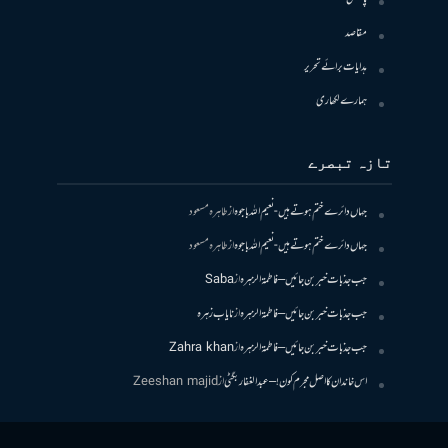
مقاصد
ہدایات برائے تحریر
ہمارے لکھاری
تازہ تبصرے
جہاں دائرے ختم ہوتے ہیں- نعیم اللہ باجوہ
از
طاہرہ مسعود
جہاں دائرے ختم ہوتے ہیں- نعیم اللہ باجوہ
از
طاہرہ مسعود
جب جذبات خبر بن جائیں – فاطمۃالزہرہ
از
Saba
جب جذبات خبر بن جائیں – فاطمۃالزہرہ
از
نایاب زہرہ
جب جذبات خبر بن جائیں – فاطمۃالزہرہ
از
Zahra khan
اس خاندان کا اصل مجرم کون! – عبدالغفار بگٹی
از
Zeeshan majid