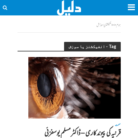
ہوم
<<
انفیکشنز یا سوزش
Tag - انفیکشنز یا سوزش
صحت
قرنیہ کی پیوند کاری – ڈاکٹر مسلم یوسفزئی