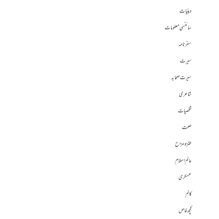
دینیات
سائنسی معلومات
سفرنامہ
سیرت
سیرت صحابہ
شاعری
شخصیات
صحت
طنز و مزاح
عالم اسلام
عسکری
کالم
کچھ خاص