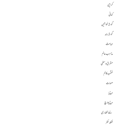
کراچی
کہانی
گوشہ خواتین
گوشہ ہند
مباحث
مذاہب عالم
مشرق وسطی
منتخب کالم
مہمات
میڈیا
میڈیا واچ
نئے لکھاری
نقطہ نظر