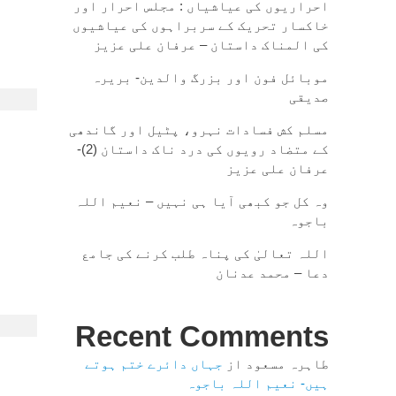
احراریوں کی عیاشیاں : مجلس احرار اور
خاکسار تحریک کے سربراہوں کی عیاشیوں
کی المناک داستان – عرفان علی عزیز
موبائل فون اور بزرگ والدین- بریرہ
صدیقی
مسلم کش فسادات نہرو، پٹیل اور گاندھی
کے متضاد رویوں کی درد ناک داستان (2)-
عرفان علی عزیز
وہ کل جو کبھی آیا ہی نہیں – نعیم اللہ
باجوہ
اللہ تعالیٰ کی پناہ طلب کرنے کی جامع
دعا – محمد عدنان
Recent Comments
طاہرہ مسعود
از
جہاں دائرے ختم ہوتے
ہیں- نعیم اللہ باجوہ