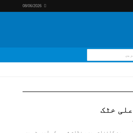
08/06/2026
علی خٹک
 وسیع کائنات میں، نظام شمسی کی جُھرمٹ میں