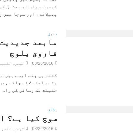
تیسرے سیارے پر مشرق کی
پھیلائے، اور سوچا میں زن
دلیل
مابعد جدیدیت،
فاروق بلوچ
08/26/2016
تبصرہ لکھیے
کتنے ہی پتے ایسے ہیں جن
پتے سامنے لائے جاتے ہیں
حقیقت تک رسائی کی راہ می
بلاگز
سوچ کیا ہے؟ ا
08/22/2016
تبصرہ لکھیے