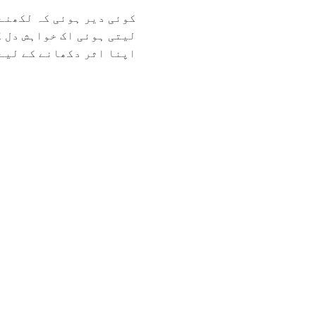
کوئی دیر ہوئی کہ لکھنے 
لیتی ہوئی اک خواہش دل ک
اپنا اثر دکھانے کے لیے 