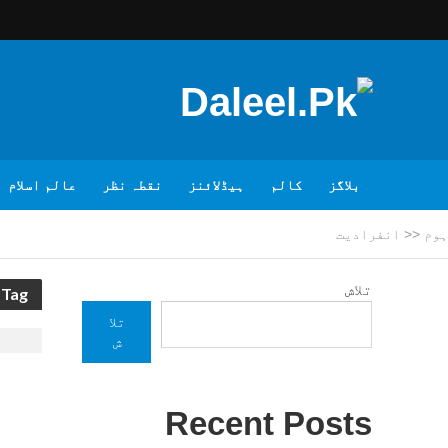
بلاگز
کالم
ہیڈلائنز
نقطہ نظر
عالم اسلام
ہوم
<<
انفرادیت
تلاش
Tag - انفرادیت
تلا
ش
Recent Posts