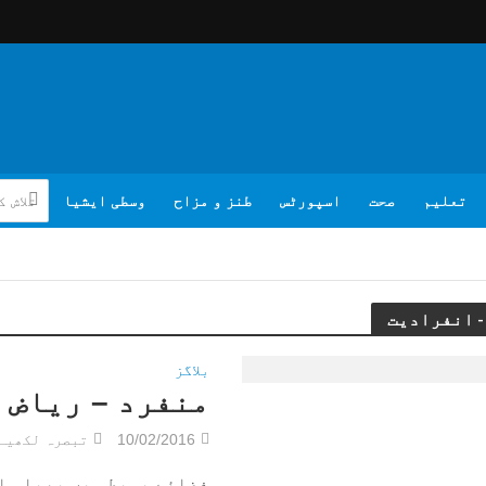
تعلیم
صحت
اسپورٹس
طنز و مزاح
وسطی ایشیا
بلاگز
منفرد – ریاض 
10/02/2016
تبصرہ لکھیے
فضائے بسیط میں پھیلی اس