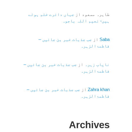
طاہرہ مسعود
از
جہاں دائرے ختم ہوتے
ہیں- نعیم اللہ باجوہ
Saba
از
جب جذبات خبر بن جائیں –
فاطمۃالزہرہ
نایاب زہرہ
از
جب جذبات خبر بن جائیں –
فاطمۃالزہرہ
Zahra khan
از
جب جذبات خبر بن جائیں –
فاطمۃالزہرہ
Archives