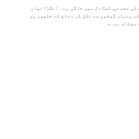
کی عجب سی کسک دل میں جاگی ہے۔ انگڑائیاں
ے پنہاں گوشوں سے نکل کر دماغ کے خلیوں پر
بیتاب ہے۔...