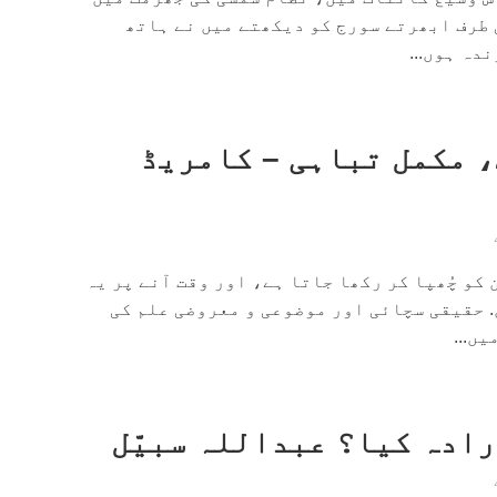
 طرف ابھرتے سورج کو دیکھتے میں نے ہاتھ
دہ ہوں...
 مکمل تباہی – کامریڈ
 کو چُھپا کر رکھا جاتا ہے، اور وقت آنے پر یہ
. حقیقی سچائی اور موضوعی و معروضی علم کی
ں...
رادہ کیا؟ عبداللہ سبیّل