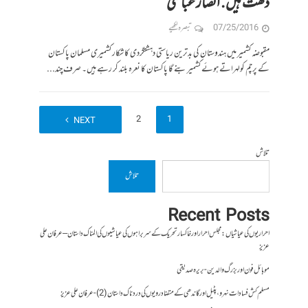
دھت ہیں. انصار عباسی
07/25/2016
تبصرہ لکھیے
مقبوضہ کشمیر میں ہندوستان کی بدترین ریاستی دہشتگردی کا شکار کشمیری مسلمان پاکستان
کے پرچم کولہراتے ہوئے کشمیر بنے گا پاکستان کا نعرہ بلند کر رہے ہیں۔ صرف چند...
2
1
NEXT
تلاش
تلاش
Recent Posts
احراریوں کی عیاشیاں : مجلس احرار اور خاکسار تحریک کے سربراہوں کی عیاشیوں کی المناک داستان – عرفان علی
عزیز
موبائل فون اور بزرگ والدین- بریرہ صدیقی
مسلم کش فسادات نہرو، پٹیل اور گاندھی کے متضاد رویوں کی درد ناک داستان (2)- عرفان علی عزیز