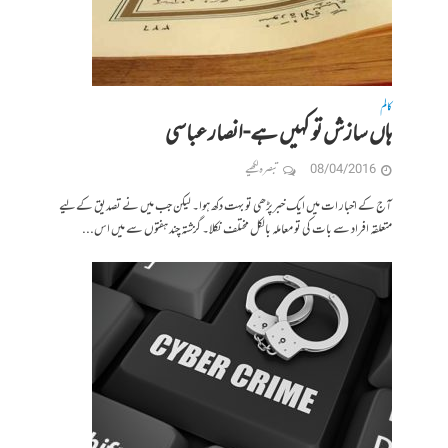
کالم
ہاں سازش تو کہیں ہے-انصار عباسی
08/04/2016
تبصرہ لکھیے
آج کے اخبار ات میں ایک خبرپڑھی تو بہت دکھ ہوا۔ لیکن جب میں نے تصدیق کےلیے
متعلقہ افراد سے بات کی تو معاملہ بالکل مختلف نکلا۔ گزشتہ چند ہفتوں سے میں اس...