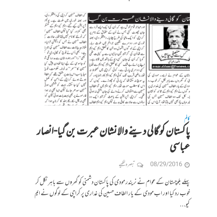
کالم
پاکستان کو گالی دینے والا نشان عبرت بن گیا-انصار
عباسی
08/29/2016
تبصرہ لکھیے
پہلے بلوچستان کے عوام نے نریندر مودی کی پاکستان دشمنی کو گھروں سے باہر نکل کر
خوب رد کیا اور اب مودی کے یار الطاف حسین کی غداری پر کراچی کے لوگوں نے ایم
کیو...