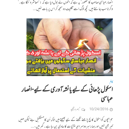
انصار عباسی صاحب کا ”قصور” یہ ہے کہ انہوں نے بول دیا ہے کہ : “معاشرہ ننگا ہے .”
وگرنا سب جانتے ہیں . کچھ لوگ اسے تکلیف دہ سمجھ کر اس پر بات نہیں...
کالم
اسکول پڑھائی کے لیے یا نشہ آوری کے لیے-انصار
عباسی
10/24/2016
تبصرہ لکھیے
ہم بچوں کوا سکول کالج پڑھنے لکھنے کے لیے بھیجتے ہیں تاکہ اُن کا مستقبل بنے لیکن ہمیں
خبر بھی نہیں اور ہمارا ہر دوسرا بچہ منشیات کا عادی بن رہا ہے۔ گھر میں،...