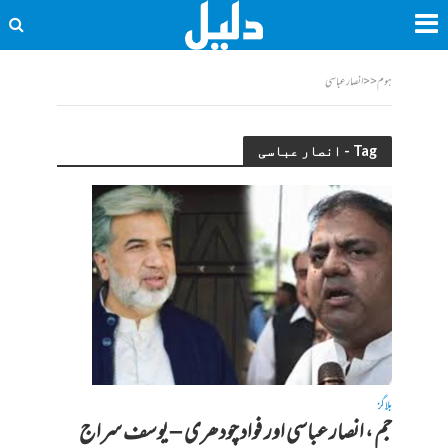
ہوم
<<
انصار عباسی
Tag - انصار عباسی
بلاگز
جم ، انصار عباسی اور فواد چودھری – یوسف سراج