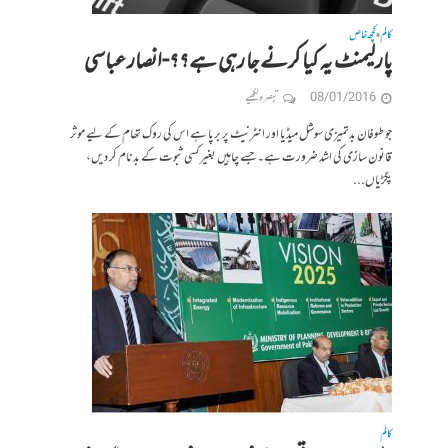
کالم
کچھ خاص
•
پارلیمنٹ یہ کیا کرنے جا رہی ہے؟؟-انصار عباسی
08/01/2016
تبصرہ لکھیے
جو طوفان بدتمیزی سوشل میڈیا اور انٹرنیٹ پر برپا ہے اس کی روک تھام کے لیے موثر
قانون سازی کی اشد ضرورت ہے۔ جسے چاہیں بغیر کسی ثبوت کے بدنام کر دیں،
پگڑیاں...
کالم