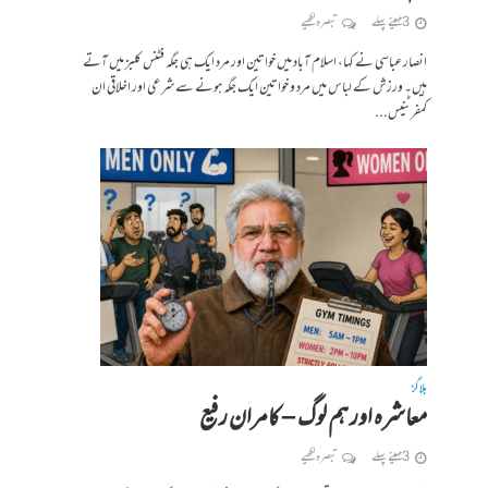
3 مہینے پہلے
تبصرہ لکھیے
انصار عباسی نے کہا، اسلام آباد میں خواتین اور مرد ایک ہی جگہ فٹنس کلبز میں آتے
ہیں۔ ورزش کے لباس میں مرد و خواتین ایک جگہ ہونے سے شرعی اور اخلاقی ان
کمفرٹنیس...
بلاگز
معاشرہ اور ہم لوگ – کامران رفیع
3 مہینے پہلے
تبصرہ لکھیے