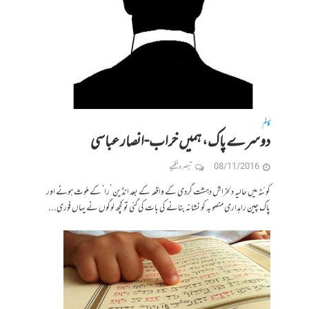
کالم
دوسرے پاک، ہمیں خراب-انصار عباسی
08/11/2016
تبصرہ لکھیے
کوئٹہ میں حالیہ دلخراش دہشت گردی کے واقعہ کے بعد انڈین ’را‘ کے ملوث ہونے اور
پاک چین راہداری منصوبہ کو نشانہ بنانے کی بات کی گئی تو کچھ لوگوں نے یہاں فوری...