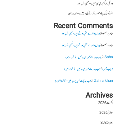
وہ کل جو کبھی آیا ہی نہیں – نعیم اللہ باجوہ
اللہ تعالیٰ کی پناہ طلب کرنے کی جامع دعا – محمد عدنان
Recent Comments
طاہرہ مسعود
از
جہاں دائرے ختم ہوتے ہیں- نعیم اللہ باجوہ
طاہرہ مسعود
از
جہاں دائرے ختم ہوتے ہیں- نعیم اللہ باجوہ
Saba
از
جب جذبات خبر بن جائیں – فاطمۃالزہرہ
نایاب زہرہ
از
جب جذبات خبر بن جائیں – فاطمۃالزہرہ
Zahra khan
از
جب جذبات خبر بن جائیں – فاطمۃالزہرہ
Archives
اگست 2026
جولائی 2026
جون 2026