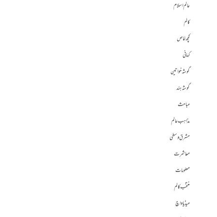
عالم اسلام
کالم
کچھ خاص
کہانی
گوشہ خواتین
گوشہ ہند
مباحث
مذاہب عالم
مشرق وسطی
معاشرت
معلومات
منتخب کالم
میڈیا واچ