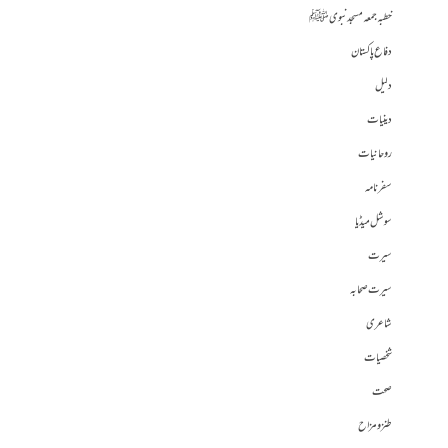
خطبہ جمعہ مسجد نبوی ﷺ
دفاع پاکستان
دلیل
دینیات
روحانیات
سفرنامہ
سوشل میڈیا
سیرت
سیرت صحابہ
شاعری
شخصیات
صحت
طنز و مزاح