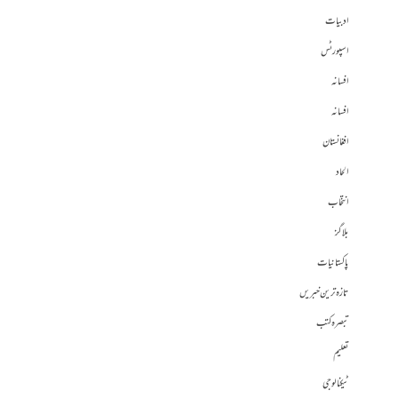
ادبیات
اسپورٹس
افسانہ
افسانہ
افغانستان
الحاد
انتخاب
بلاگز
پاکستانیات
تازہ ترین خبریں
تبصرہ کتب
تعلیم
ٹیکنالوجی