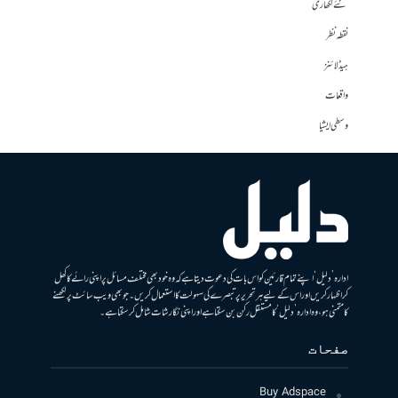
نئے لکھاری
نقطہ نظر
ہیڈلائنز
واقعات
وسطی ایشیا
ادارہ ’دلیل‘ اپنے تمام قارئین کو اس بات کی دعوت دیتا ہے کہ وہ خود بھی مختلف مسائل پر اپنی رائے کا کھل
کر اظہار کریں اور اس کے لیے ہر تحریر پر تبصرے کی سہولت کا استعمال کریں۔ جو بھی ویب سائٹ پر لکھنے
کا متمنی ہو، وہ ادارہ ’دلیل‘ کا مستقل رکن بن سکتا ہے اور اپنی نگارشات شامل کرسکتا ہے۔
صفحات
Buy Adspace