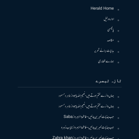
Herald Home
ادارہ دلیل
پالیسی
مقاصد
ہدایات برائے تحریر
ہمارے لکھاری
تازہ تبصرے
جہاں دائرے ختم ہوتے ہیں- نعیم اللہ باجوہ
از
طاہرہ مسعود
جہاں دائرے ختم ہوتے ہیں- نعیم اللہ باجوہ
از
طاہرہ مسعود
جب جذبات خبر بن جائیں – فاطمۃالزہرہ
از
Saba
جب جذبات خبر بن جائیں – فاطمۃالزہرہ
از
نایاب زہرہ
جب جذبات خبر بن جائیں – فاطمۃالزہرہ
از
Zahra khan