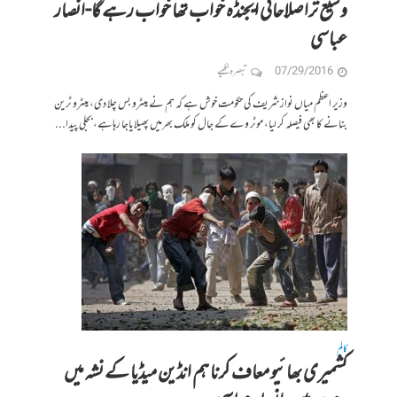
وسیع تراصلاحاتی ایجنڈہ خواب تھا خواب رہے گا-انصار
عباسی
07/29/2016
تبصرہ لکھیے
وزیر اعظم میاں نواز شریف کی حکومت خوش ہے کہ ہم نے میٹرو بس چلا دی، میٹرو ٹرین
بنانے کا بھی فیصلہ کر لیا، موٹر وےکے جال کو ملک بھرمیں پھیلایاجا رہاہے، بجلی پیدا...
کالم
کشمیری بھائیو معاف کرنا ہم انڈین میڈیا کے نشہ میں