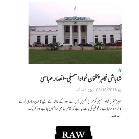
کالم
شاباش خیبر پختون خواہ اسمبلی-انصار عباسی
08/18/2016
تبصرہ لکھیے
خیبر پختون خواہ اسمبلی کو خراج تحسین جس نے سود کے خاتمہ کے لیے قانون سازی کرنے
کا ارادہ کر لیا ہے۔ خوشی کی بات یہ ہے کہ تمام سیاسی جماعتوں چاہے وہ تحریک
انصاف...