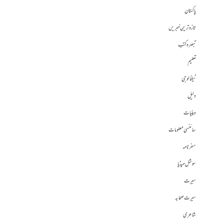
پاکستان
تازہ ترین خبریں
تبصرہ کتب
تعلیم
ٹیکنالوجی
دلیل
دینیات
سائنسی معلومات
سفرنامہ
سوشل میڈیا
سیرت
سیرت صحابہ
شاعری