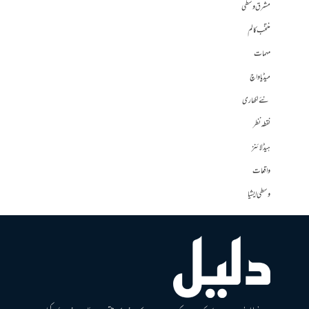
مشرق وسطی
منتخب کالم
مہمات
میڈیا واچ
نئے لکھاری
نقطہ نظر
ہیڈلائنز
واقعات
وسطی ایشیا