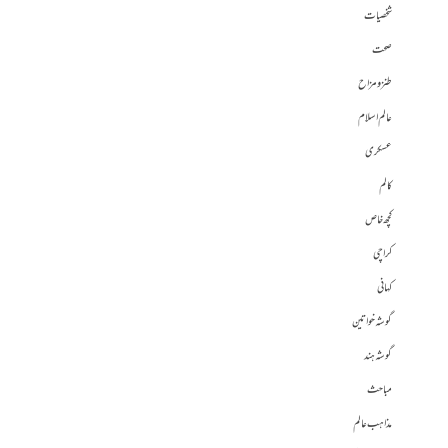
شخصیات
صحت
طنز و مزاح
عالم اسلام
عسکری
کالم
کچھ خاص
کراچی
کہانی
گوشہ خواتین
گوشہ ہند
مباحث
مذاہب عالم