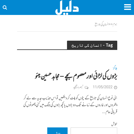
ہوم
<<
انسان کی تاریخ
Tag - انسان کی تاریخ
بلاگز
بڑوں کی لڑائی اور معصوم بچے – مجاہد حسین میئو
11/05/2022
تبصرہ لکھیے
بنی نوع انسان کی تاریخ کے پنوں کو پلٹ کر دیکھیں تو اس تہذیب جدید سے لے کر
پتھروں اور غاروں کے زمانے تک دو بڑوں یا کچھ بڑوں کی جنگ میں کئی چھوٹوں کی
قربانی عام...
تلاش