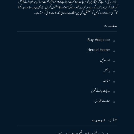
ادارہ ’دلیل‘ اپنے تمام قارئین کو اس بات کی دعوت دیتا ہے کہ وہ خود بھی مختلف مسائل پر اپنی رائے کا کھل
کر اظہار کریں اور اس کے لیے ہر تحریر پر تبصرے کی سہولت کا استعمال کریں۔ جو بھی ویب سائٹ پر لکھنے
کا متمنی ہو، وہ ادارہ ’دلیل‘ کا مستقل رکن بن سکتا ہے اور اپنی نگارشات شامل کرسکتا ہے۔
صفحات
Buy Adspace
Herald Home
ادارہ دلیل
پالیسی
مقاصد
ہدایات برائے تحریر
ہمارے لکھاری
تازہ تبصرے