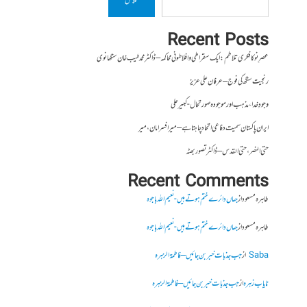
تلاش
Recent Posts
عصرِ نو کا فکری تلاطم: ایک سقراطی و افلاطونی محاکمہ – ڈاکٹر محمد طیب خان سنگھانوی
رنجیت سنگھ کی فوج – عرفان علی عزیز
وجودِ خدا، مذہب اور موجودہ صورتحال- کبیر علی
ایران پاکستان سمیت دفاعی اتحاد چاہتا ہے – میر افسر امان،میر
حتی النصر ، حتی القدس – ڈاکٹر تصور بھٹہ
Recent Comments
طاہرہ مسعود
از
جہاں دائرے ختم ہوتے ہیں- نعیم اللہ باجوہ
طاہرہ مسعود
از
جہاں دائرے ختم ہوتے ہیں- نعیم اللہ باجوہ
Saba
از
جب جذبات خبر بن جائیں – فاطمۃالزہرہ
نایاب زہرہ
از
جب جذبات خبر بن جائیں – فاطمۃالزہرہ