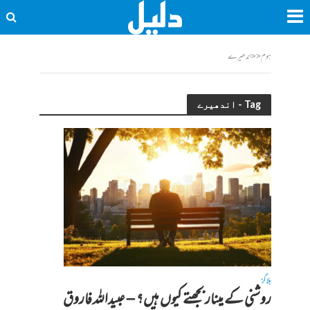
ہوم
<<
اندھیرے
Tag - اندھیرے
بلاگز
روشنی کے مینار بجھتے کیوں ہیں؟ – عبیداللہ فاروق