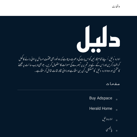
واقعات
ادارہ ’دلیل‘ اپنے تمام قارئین کو اس بات کی دعوت دیتا ہے کہ وہ خود بھی مختلف مسائل پر اپنی رائے کا کھل
کر اظہار کریں اور اس کے لیے ہر تحریر پر تبصرے کی سہولت کا استعمال کریں۔ جو بھی ویب سائٹ پر لکھنے
کا متمنی ہو، وہ ادارہ ’دلیل‘ کا مستقل رکن بن سکتا ہے اور اپنی نگارشات شامل کرسکتا ہے۔
صفحات
Buy Adspace
Herald Home
ادارہ دلیل
پالیسی