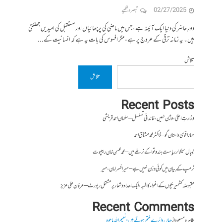
02/27/2025
تبصرہ لکھیے
دورِ حاضر کی دنیا ایک آئینہ ہے، جس میں ماضی کی پرچھائیاں اور مستقبل کی امیدیں جھلکتی
ہیں۔ یہ زمانہ ترقی کے عروج پر ہے، مگر افسوس کی بات یہ ہے کہ انسانیت کے...
تلاش
تلاش
Recent Posts
وزارتِ اعلیٰ ، وژن نہیں ، خاندانی تسلسل – سلمان احمد قریشی
ہمارا قومی داستان گو – ڈاکٹر محمد مشتاق احمد
نیپال سیکولر ریاست ہندوتوا کے نرغے میں – محمد محسن خان راجپوت
ٹرمپ کے بیان میں کوئی وزن نہیں ہے – میر افسرامان،میر
مقبوضہ کشمیر بچوں کے اغواء کا المیہ، ایک اعداد و شمار پر مشتمل رپورٹ – عرفان علی عزیز
Recent Comments
طاہرہ مسعود
از
جہاں دائرے ختم ہوتے ہیں- نعیم اللہ باجوہ