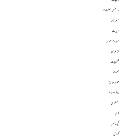
دینیات
سائنسی معلومات
سفرنامہ
سیرت
سیرت صحابہ
شاعری
شخصیات
صحت
طنز و مزاح
عالم اسلام
عسکری
کالم
کچھ خاص
کراچی