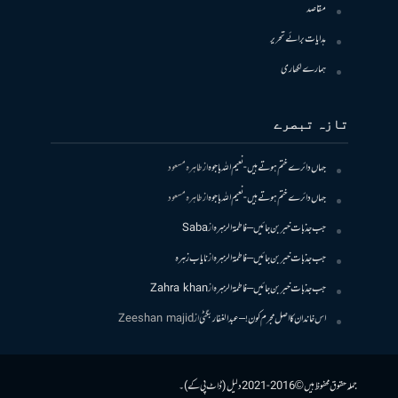
مقاصد
ہدایات برائے تحریر
ہمارے لکھاری
تازہ تبصرے
جہاں دائرے ختم ہوتے ہیں- نعیم اللہ باجوہ
از
طاہرہ مسعود
جہاں دائرے ختم ہوتے ہیں- نعیم اللہ باجوہ
از
طاہرہ مسعود
جب جذبات خبر بن جائیں – فاطمۃالزہرہ
از
Saba
جب جذبات خبر بن جائیں – فاطمۃالزہرہ
از
نایاب زہرہ
جب جذبات خبر بن جائیں – فاطمۃالزہرہ
از
Zahra khan
اس خاندان کا اصل مجرم کون! – عبدالغفار بگٹی
از
Zeeshan majid
جملہ حقوق محفوظ ہیں © 2016-2021 دلیل (ڈاٹ پی کے)۔