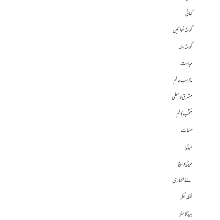
کہانی
گوشہ خواتین
گوشہ ہند
مباحث
مذاہب عالم
مشرق وسطی
منتخب کالم
مہمات
میڈیا
میڈیا واچ
نئے لکھاری
نقطہ نظر
ہیڈلائنز