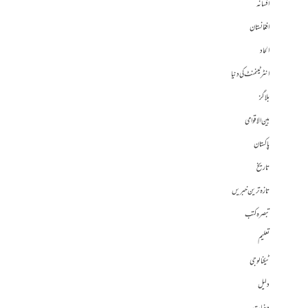
افسانہ
افغانستان
الحاد
انٹرٹینمنٹ کی دنیا
بلاگز
بین الاقوامی
پاکستان
تاریخ
تازہ ترین خبریں
تبصرہ کتب
تعلیم
ٹیکنالوجی
دلیل