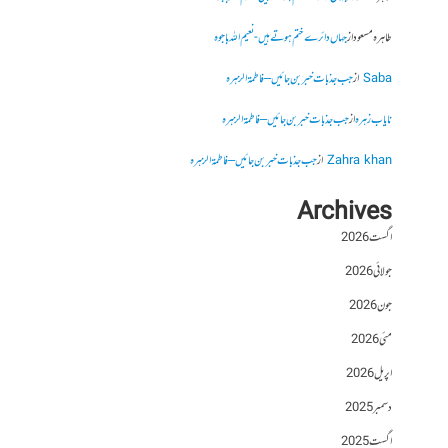
طاہرہ مسعود
از
جہاں دائرے ختم ہوتے ہیں- نعیم اللہ باجوہ
Saba
از
جب جذبات خبر بن جائیں – فاطمۃالزہرہ
نایاب زہرہ
از
جب جذبات خبر بن جائیں – فاطمۃالزہرہ
Zahra khan
از
جب جذبات خبر بن جائیں – فاطمۃالزہرہ
Archives
اگست 2026
جولائی 2026
جون 2026
مئی 2026
اپریل 2026
دسمبر 2025
اگست 2025