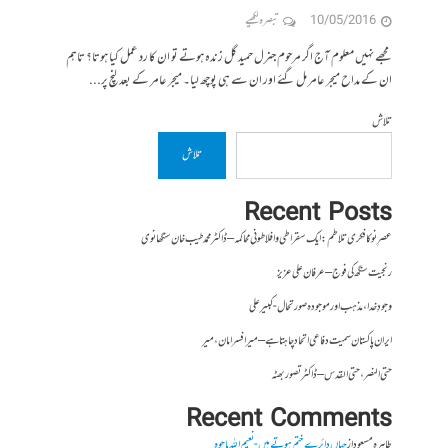
10/05/2016
تبصرہ لکھیے
مجھے نہیں معلوم آج اگر مرحوم جنرل حمید گل زندہ ہوتے تو ان کا رد عمل کیا ہوتا؟ تاہم
ان کے مداح میجر عامر مل گئے اور ان سے ہی پوچھ لیا۔ میجر عامر کے بعد لنچ پر...
تلاش
تلاش
Recent Posts
عصرِ نو کا فکری تلاطم: ایک سقراطی و افلاطونی محاکمہ – ڈاکٹر محمد طیب خان سنگھانوی
رنجیت سنگھ کی فوج – عرفان علی عزیز
وجودِ خدا، مذہب اور موجودہ صورتحال- کبیر علی
ایران پاکستان سمیت دفاعی اتحاد چاہتا ہے – میر افسر امان،میر
حتی النصر ، حتی القدس – ڈاکٹر تصور بھٹہ
Recent Comments
طاہرہ مسعود
از
جہاں دائرے ختم ہوتے ہیں- نعیم اللہ باجوہ