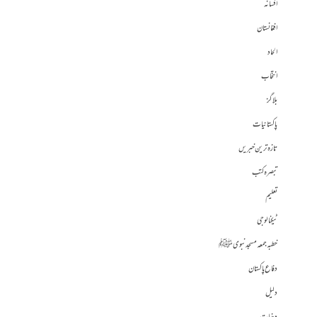
افسانہ
افغانستان
الحاد
انتخاب
بلاگز
پاکستانیات
تازہ ترین خبریں
تبصرہ کتب
تعلیم
ٹیکنالوجی
خطبہ جمعہ مسجد نبوی ﷺ
دفاع پاکستان
دلیل