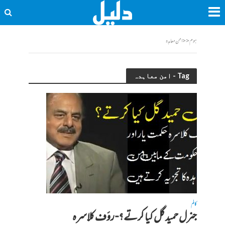
ہوم
<<
امن معاہدہ
Tag - امن معاہدہ
کالم
جنرل حمید گل کیا کرتے؟- رؤف کلاسرہ