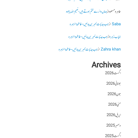
طاہرہ مسعود
از
جہاں دائرے ختم ہوتے ہیں- نعیم اللہ باجوہ
Saba
از
جب جذبات خبر بن جائیں – فاطمۃالزہرہ
نایاب زہرہ
از
جب جذبات خبر بن جائیں – فاطمۃالزہرہ
Zahra khan
از
جب جذبات خبر بن جائیں – فاطمۃالزہرہ
Archives
اگست 2026
جولائی 2026
جون 2026
مئی 2026
اپریل 2026
دسمبر 2025
اگست 2025