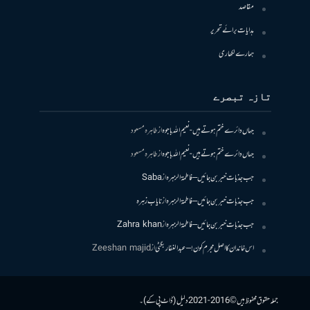
مقاصد
ہدایات برائے تحریر
ہمارے لکھاری
تازہ تبصرے
جہاں دائرے ختم ہوتے ہیں- نعیم اللہ باجوہ
از
طاہرہ مسعود
جہاں دائرے ختم ہوتے ہیں- نعیم اللہ باجوہ
از
طاہرہ مسعود
جب جذبات خبر بن جائیں – فاطمۃالزہرہ
از
Saba
جب جذبات خبر بن جائیں – فاطمۃالزہرہ
از
نایاب زہرہ
جب جذبات خبر بن جائیں – فاطمۃالزہرہ
از
Zahra khan
اس خاندان کا اصل مجرم کون! – عبدالغفار بگٹی
از
Zeeshan majid
جملہ حقوق محفوظ ہیں © 2016-2021 دلیل (ڈاٹ پی کے)۔