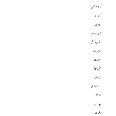
گوشہ خواتین
گوشہ ہند
مباحث
مذاہب عالم
مشرق وسطی
معاشرت
معلومات
منتخب کالم
میڈیا واچ
نئے لکھاری
نقطہ نظر
ہیڈلائنز
واقعات