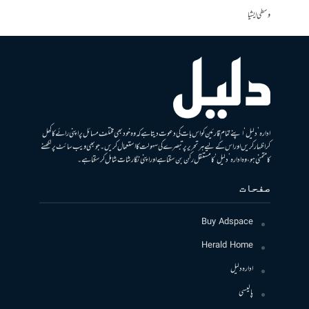
وسطی ایشیا
ادارہ ’دلیل‘ اپنے تمام قارئین کو اس بات کی دعوت دیتا ہے کہ وہ خود بھی مختلف مسائل پر اپنی رائے کا کھل
کر اظہار کریں اور اس کے لیے ہر تحریر پر تبصرے کی سہولت کا استعمال کریں۔ جو بھی ویب سائٹ پر لکھنے
کا متمنی ہو، وہ ادارہ ’دلیل‘ کا مستقل رکن بن سکتا ہے اور اپنی نگارشات شامل کرسکتا ہے۔
صفحات
Buy Adspace
Herald Home
ادارہ دلیل
پالیسی