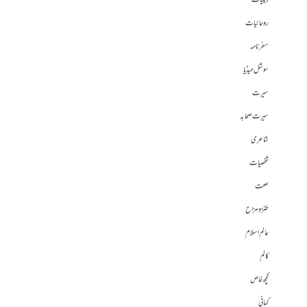
دینیات
روحانیات
سفرنامہ
سوشل میڈیا
سیرت
سیرت صحابہ
شاعری
شخصیات
صحت
طنز و مزاح
عالم اسلام
کالم
کچھ خاص
کہانی