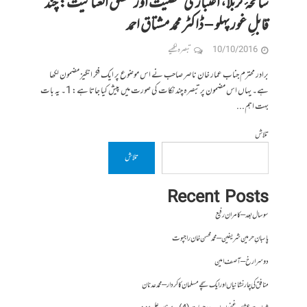
سانحۂ کربلا، اعتباری شخصیت اور مطلق العنانیت: چند
قابلِ غور پہلو – ڈاکٹر محمد مشتاق احمد
10/10/2016
تبصرہ لکھیے
برادر محترم جناب عمار خان ناصر صاحب نے اس موضوع پر ایک فکر انگیز مضمون لکھا
ہے۔ یہاں اس مضمون پر تبصرہ چند نکات کی صورت میں پیش کیا جاتا ہے: 1۔ یہ بات
بہت اہم...
تلاش
تلاش
Recent Posts
سو سال بعد – کامران رفیع
پاسبانِ حرمین شریفین – محمد محسن خان راجپوت
دوسرا رخ – آصف امین
منافق کی چار نشانیاں اور ایک سچے مسلمان کا کردار – محمد عدنان