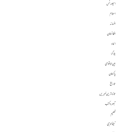
اسپورٹس
اسلام
افسانہ
افغانستان
الحاد
بلاگز
بین الاقوامی
پاکستان
تاریخ
تازہ ترین خبریں
تبصرہ کتب
تعلیم
ٹیکنالوجی