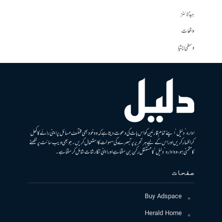
ہیڈلائنز
واقعات
وسطی ایشیا
ادارہ ’دلیل‘ اپنے تمام قارئین کو اس بات کی دعوت دیتا ہے کہ وہ خود بھی مختلف مسائل پر اپنی رائے کا کھل
کر اظہار کریں اور اس کے لیے ہر تحریر پر تبصرے کی سہولت کا استعمال کریں۔ جو بھی ویب سائٹ پر لکھنے
کا متمنی ہو، وہ ادارہ ’دلیل‘ کا مستقل رکن بن سکتا ہے اور اپنی نگارشات شامل کرسکتا ہے۔
صفحات
Buy Adspace
Herald Home