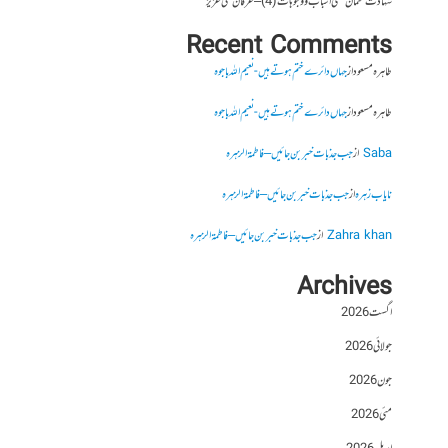
شہادت عثمان غنی اسباب و وجوہات (4) – عرفان علی عزیز
Recent Comments
طاہرہ مسعود
از
جہاں دائرے ختم ہوتے ہیں- نعیم اللہ باجوہ
طاہرہ مسعود
از
جہاں دائرے ختم ہوتے ہیں- نعیم اللہ باجوہ
Saba
از
جب جذبات خبر بن جائیں – فاطمۃالزہرہ
نایاب زہرہ
از
جب جذبات خبر بن جائیں – فاطمۃالزہرہ
Zahra khan
از
جب جذبات خبر بن جائیں – فاطمۃالزہرہ
Archives
اگست 2026
جولائی 2026
جون 2026
مئی 2026