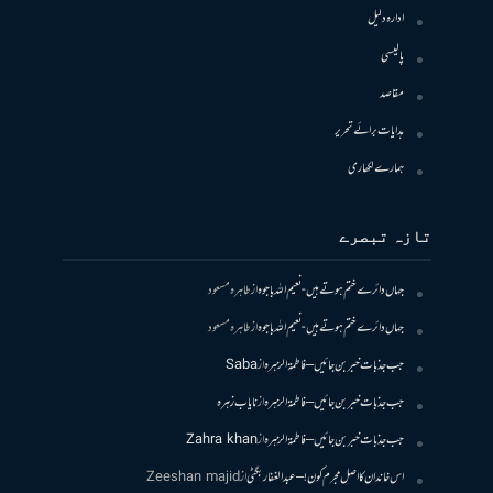
ادارہ دلیل
پالیسی
مقاصد
ہدایات برائے تحریر
ہمارے لکھاری
تازہ تبصرے
جہاں دائرے ختم ہوتے ہیں- نعیم اللہ باجوہ
از
طاہرہ مسعود
جہاں دائرے ختم ہوتے ہیں- نعیم اللہ باجوہ
از
طاہرہ مسعود
جب جذبات خبر بن جائیں – فاطمۃالزہرہ
از
Saba
جب جذبات خبر بن جائیں – فاطمۃالزہرہ
از
نایاب زہرہ
جب جذبات خبر بن جائیں – فاطمۃالزہرہ
از
Zahra khan
اس خاندان کا اصل مجرم کون! – عبدالغفار بگٹی
از
Zeeshan majid