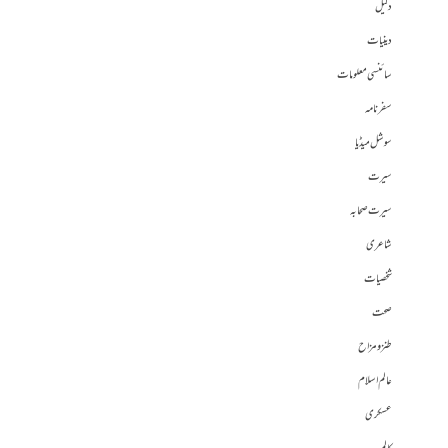
دلیل
دینیات
سائنسی معلومات
سفرنامہ
سوشل میڈیا
سیرت
سیرت صحابہ
شاعری
شخصیات
صحت
طنز و مزاح
عالم اسلام
عسکری