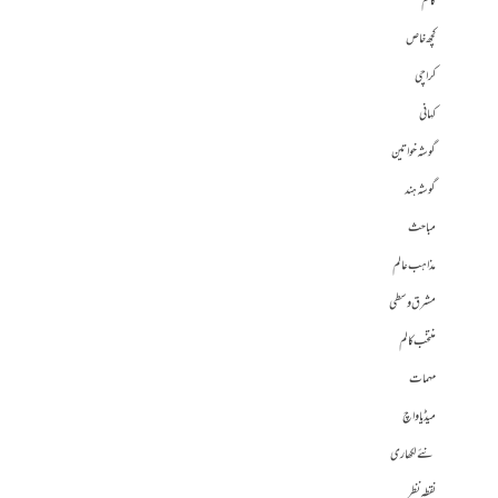
کالم
کچھ خاص
کراچی
کہانی
گوشہ خواتین
گوشہ ہند
مباحث
مذاہب عالم
مشرق وسطی
منتخب کالم
مہمات
میڈیا واچ
نئے لکھاری
نقطہ نظر