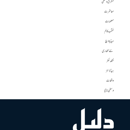
مشرق وسطی
معاشرت
معلومات
منتخب کالم
میڈیا واچ
نئے لکھاری
نقطہ نظر
ہیڈلائنز
واقعات
وسطی ایشیا