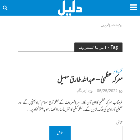
ہوم
<<
امربالمعروف
Tag - امربالمعروف
منتخب کالم
معرکہ عظمیٰ – عبداللہ طارق سہیل
05/25/2022
تبصرہ لکھیے
تو جناب معرکہ عظمیٰ کا ان آن لگا۔ امربالمعروف کے لشکر آج اسلام آباد پہنچیں گے اور
حقیقی آزادی کی جنگ لڑیں گے۔ لشکر کشی کا تقریباً سارا انحصار صوبہ پختونخواہ پر...
تلاش
تلاش