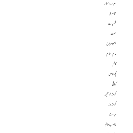
سیرت صحابہ
شاعری
شخصیات
صحت
طنز و مزاح
عالم اسلام
کالم
کچھ خاص
کہانی
گوشہ خواتین
گوشہ ہند
مباحث
مذاہب عالم