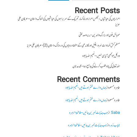
Recent Posts
احراریوں کی عیاشیاں : مجلس احرار اور خاکسار تحریک کے سربراہوں کی عیاشیوں کی المناک داستان – عرفان علی
عزیز
موبائل فون اور بزرگ والدین- بریرہ صدیقی
مسلم کش فسادات نہرو، پٹیل اور گاندھی کے متضاد رویوں کی درد ناک داستان (2)- عرفان علی عزیز
وہ کل جو کبھی آیا ہی نہیں – نعیم اللہ باجوہ
اللہ تعالیٰ کی پناہ طلب کرنے کی جامع دعا – محمد عدنان
Recent Comments
طاہرہ مسعود
از
جہاں دائرے ختم ہوتے ہیں- نعیم اللہ باجوہ
طاہرہ مسعود
از
جہاں دائرے ختم ہوتے ہیں- نعیم اللہ باجوہ
Saba
از
جب جذبات خبر بن جائیں – فاطمۃالزہرہ
نایاب زہرہ
از
جب جذبات خبر بن جائیں – فاطمۃالزہرہ