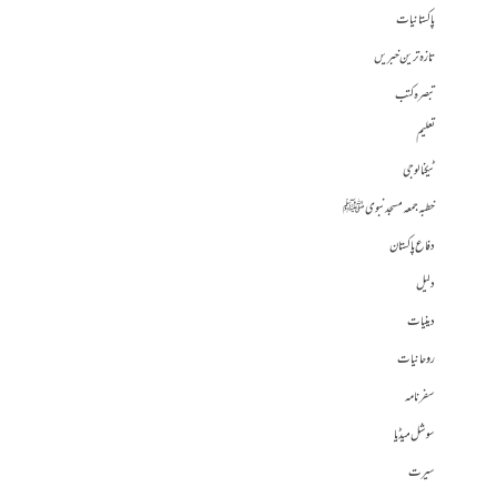
پاکستانیات
تازہ ترین خبریں
تبصرہ کتب
تعلیم
ٹیکنالوجی
خطبہ جمعہ مسجد نبوی ﷺ
دفاع پاکستان
دلیل
دینیات
روحانیات
سفرنامہ
سوشل میڈیا
سیرت