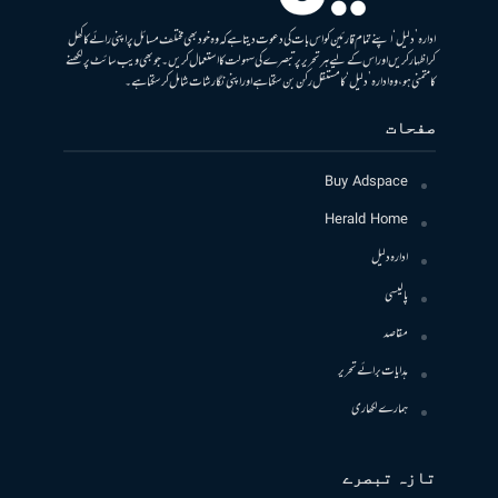
ادارہ ’دلیل‘ اپنے تمام قارئین کو اس بات کی دعوت دیتا ہے کہ وہ خود بھی مختلف مسائل پر اپنی رائے کا کھل
کر اظہار کریں اور اس کے لیے ہر تحریر پر تبصرے کی سہولت کا استعمال کریں۔ جو بھی ویب سائٹ پر لکھنے
کا متمنی ہو، وہ ادارہ ’دلیل‘ کا مستقل رکن بن سکتا ہے اور اپنی نگارشات شامل کرسکتا ہے۔
صفحات
Buy Adspace
Herald Home
ادارہ دلیل
پالیسی
مقاصد
ہدایات برائے تحریر
ہمارے لکھاری
تازہ تبصرے