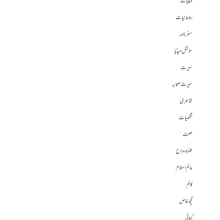
دینیات
روحانیات
سفرنامہ
سوشل میڈیا
سیرت
سیرت صحابہ
شاعری
شخصیات
صحت
طنز و مزاح
عالم اسلام
کالم
کچھ خاص
کہانی