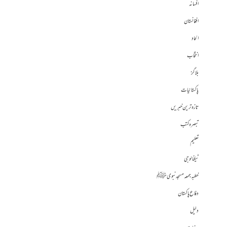
افسانہ
افغانستان
الحاد
انتخاب
بلاگز
پاکستانیات
تازہ ترین خبریں
تبصرہ کتب
تعلیم
ٹیکنالوجی
خطبہ جمعہ مسجد نبوی ﷺ
دفاع پاکستان
دلیل