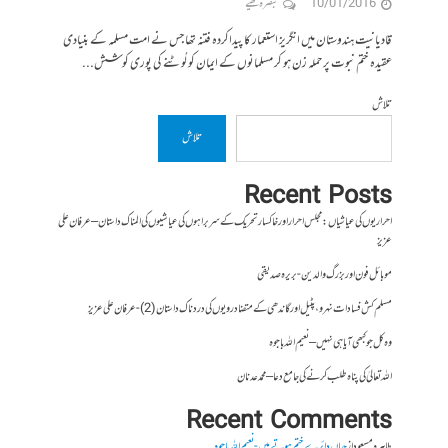
10/01/2016
تبصرہ لکھیے
قادیانیت ہندوستان میں انگریز استعمار کا پیداکردہ فتنہ تھا جس نے امت مسلمہ کے بنیادی
عقیدہ ختم نبوت پر حملہ زن ہو کر مسلمانوں کے ایمان کو لُوٹنے کی پوری کوشش...
تلاش
تلاش
Recent Posts
احراریوں کی عیاشیاں : مجلس احرار اور خاکسار تحریک کے سربراہوں کی عیاشیوں کی المناک داستان – عرفان علی
عزیز
موبائل فون اور بزرگ والدین- بریرہ صدیقی
مسلم کش فسادات نہرو، پٹیل اور گاندھی کے متضاد رویوں کی درد ناک داستان (2)- عرفان علی عزیز
وہ کل جو کبھی آیا ہی نہیں – نعیم اللہ باجوہ
اللہ تعالیٰ کی پناہ طلب کرنے کی جامع دعا – محمد عدنان
Recent Comments
طاہرہ مسعود
از
جہاں دائرے ختم ہوتے ہیں- نعیم اللہ باجوہ