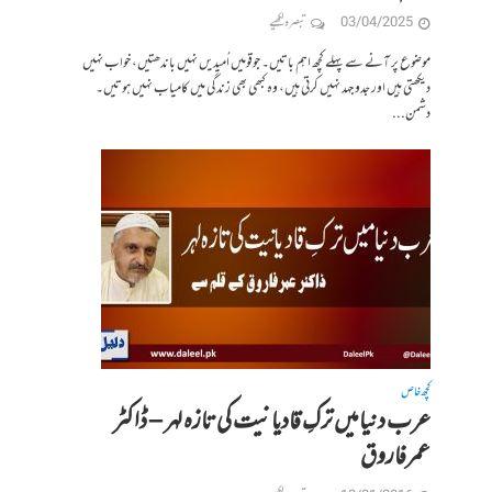
03/04/2025
تبصرہ لکھیے
موضوع پر آنے سے پہلے کچھ اہم باتیں۔ جوقومیں اُمیدیں نہیں باندھتیں، خواب نہیں
دیکھتی ہیں اور جدو جہد نہیں کرتی ہیں، وہ کبھی بھی زندگی میں کامیاب نہیں ہوتیں۔
دشمن...
کچھ خاص
عرب دنیامیں ترکِ قادیانیت کی تازہ لہر – ڈاکٹر
عمرفاروق