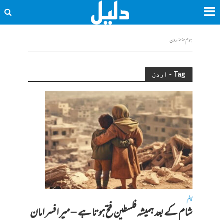
ہوم
<<
اردن
Tag - اردن
کالم
شام کے بعد ہمیشہ فلسطین فتح ہوتا ہے – میر افسر امان