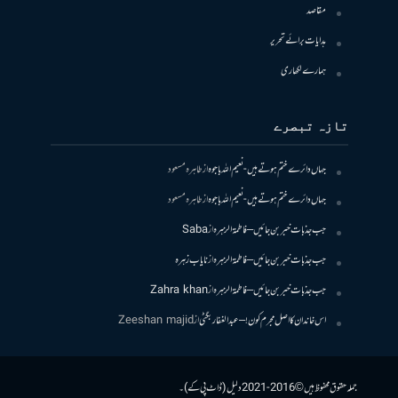
مقاصد
ہدایات برائے تحریر
ہمارے لکھاری
تازہ تبصرے
جہاں دائرے ختم ہوتے ہیں- نعیم اللہ باجوہ
از
طاہرہ مسعود
جہاں دائرے ختم ہوتے ہیں- نعیم اللہ باجوہ
از
طاہرہ مسعود
جب جذبات خبر بن جائیں – فاطمۃالزہرہ
از
Saba
جب جذبات خبر بن جائیں – فاطمۃالزہرہ
از
نایاب زہرہ
جب جذبات خبر بن جائیں – فاطمۃالزہرہ
از
Zahra khan
اس خاندان کا اصل مجرم کون! – عبدالغفار بگٹی
از
Zeeshan majid
جملہ حقوق محفوظ ہیں © 2016-2021 دلیل (ڈاٹ پی کے)۔