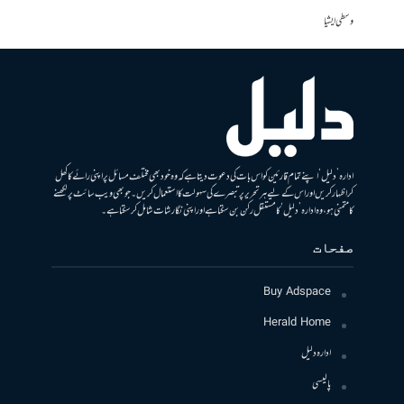
وسطی ایشیا
ادارہ ’دلیل‘ اپنے تمام قارئین کو اس بات کی دعوت دیتا ہے کہ وہ خود بھی مختلف مسائل پر اپنی رائے کا کھل
کر اظہار کریں اور اس کے لیے ہر تحریر پر تبصرے کی سہولت کا استعمال کریں۔ جو بھی ویب سائٹ پر لکھنے
کا متمنی ہو، وہ ادارہ ’دلیل‘ کا مستقل رکن بن سکتا ہے اور اپنی نگارشات شامل کرسکتا ہے۔
صفحات
Buy Adspace
Herald Home
ادارہ دلیل
پالیسی