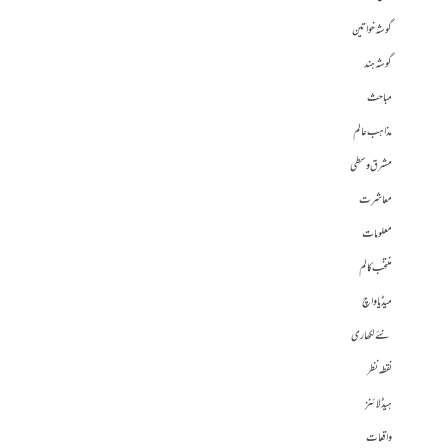
گوشہ خواتین
گوشہ ہند
مباحث
مذاہب عالم
مشرق وسطی
معاشرت
معلومات
منتخب کالم
میڈیا واچ
نئے لکھاری
نقطہ نظر
ہیڈلائنز
واقعات