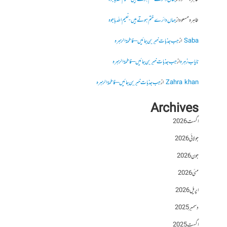
طاہرہ مسعود
از
جہاں دائرے ختم ہوتے ہیں- نعیم اللہ باجوہ
Saba
از
جب جذبات خبر بن جائیں – فاطمۃالزہرہ
نایاب زہرہ
از
جب جذبات خبر بن جائیں – فاطمۃالزہرہ
Zahra khan
از
جب جذبات خبر بن جائیں – فاطمۃالزہرہ
Archives
اگست 2026
جولائی 2026
جون 2026
مئی 2026
اپریل 2026
دسمبر 2025
اگست 2025