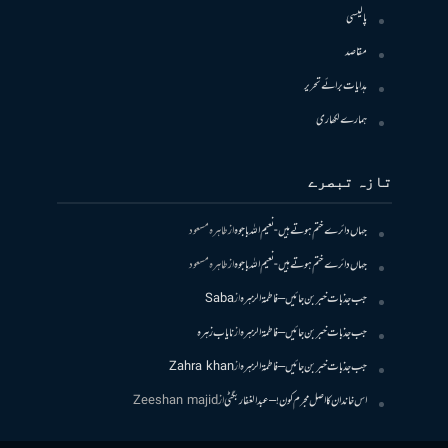
پالیسی
مقاصد
ہدایات برائے تحریر
ہمارے لکھاری
تازہ تبصرے
جہاں دائرے ختم ہوتے ہیں- نعیم اللہ باجوہ
از
طاہرہ مسعود
جہاں دائرے ختم ہوتے ہیں- نعیم اللہ باجوہ
از
طاہرہ مسعود
جب جذبات خبر بن جائیں – فاطمۃالزہرہ
از
Saba
جب جذبات خبر بن جائیں – فاطمۃالزہرہ
از
نایاب زہرہ
جب جذبات خبر بن جائیں – فاطمۃالزہرہ
از
Zahra khan
اس خاندان کا اصل مجرم کون! – عبدالغفار بگٹی
از
Zeeshan majid