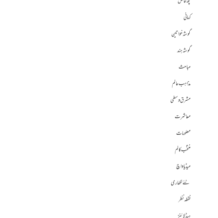
کچھ خاص
کہانی
گوشہ خواتین
گوشہ ہند
مباحث
مذاہب عالم
مشرق وسطی
معاشرت
معلومات
منتخب کالم
میڈیا واچ
نئے لکھاری
نقطہ نظر
ہیڈلائنز