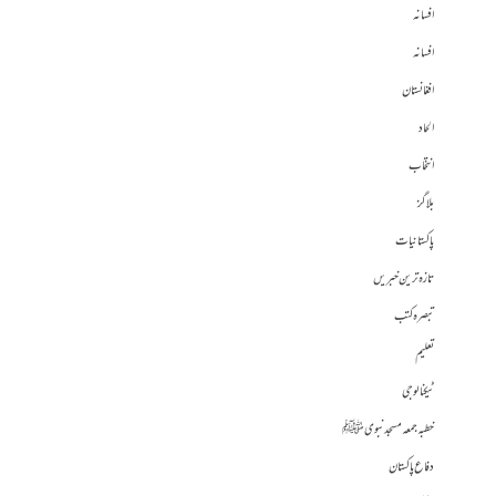
افسانہ
افسانہ
افغانستان
الحاد
انتخاب
بلاگز
پاکستانیات
تازہ ترین خبریں
تبصرہ کتب
تعلیم
ٹیکنالوجی
خطبہ جمعہ مسجد نبوی ﷺ
دفاع پاکستان