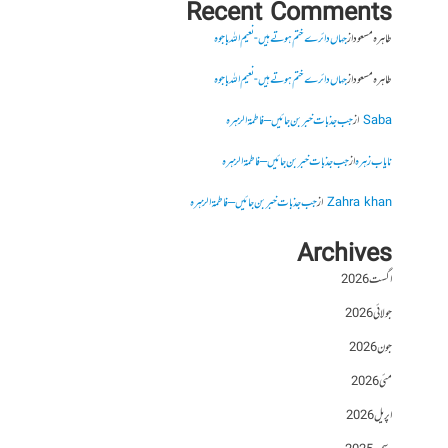
Recent Comments
طاہرہ مسعود
از
جہاں دائرے ختم ہوتے ہیں- نعیم اللہ باجوہ
طاہرہ مسعود
از
جہاں دائرے ختم ہوتے ہیں- نعیم اللہ باجوہ
Saba
از
جب جذبات خبر بن جائیں – فاطمۃالزہرہ
نایاب زہرہ
از
جب جذبات خبر بن جائیں – فاطمۃالزہرہ
Zahra khan
از
جب جذبات خبر بن جائیں – فاطمۃالزہرہ
Archives
اگست 2026
جولائی 2026
جون 2026
مئی 2026
اپریل 2026