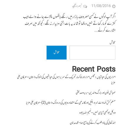
11/08/2016
تبصرہ لکھیے
اگر آپ لوگوں نے کسی مصروف بازار میں رنگے ہاتھوں پکڑے جانے والے جیب
کترے کو مار کھاتے نہیں دیکھا تو شائد یہ بات اتنی مزیدار نہ لگے، کیونکہ میں صرف
اشارے کرنے...
تلاش
تلاش
Recent Posts
احراریوں کی عیاشیاں : مجلس احرار اور خاکسار تحریک کے سربراہوں کی عیاشیوں کی المناک داستان – عرفان علی
عزیز
موبائل فون اور بزرگ والدین- بریرہ صدیقی
مسلم کش فسادات نہرو، پٹیل اور گاندھی کے متضاد رویوں کی درد ناک داستان (2)- عرفان علی عزیز
وہ کل جو کبھی آیا ہی نہیں – نعیم اللہ باجوہ
اللہ تعالیٰ کی پناہ طلب کرنے کی جامع دعا – محمد عدنان