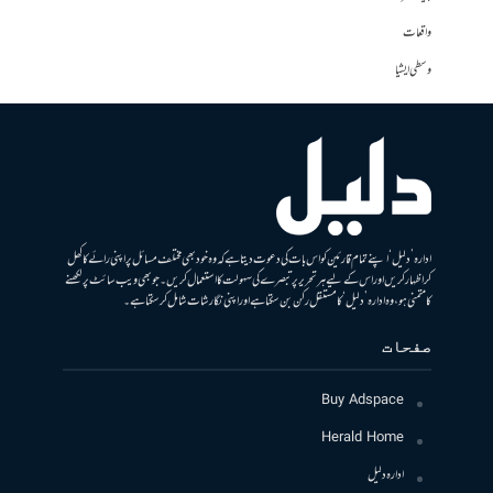
واقعات
وسطی ایشیا
ادارہ ’دلیل‘ اپنے تمام قارئین کو اس بات کی دعوت دیتا ہے کہ وہ خود بھی مختلف مسائل پر اپنی رائے کا کھل
کر اظہار کریں اور اس کے لیے ہر تحریر پر تبصرے کی سہولت کا استعمال کریں۔ جو بھی ویب سائٹ پر لکھنے
کا متمنی ہو، وہ ادارہ ’دلیل‘ کا مستقل رکن بن سکتا ہے اور اپنی نگارشات شامل کرسکتا ہے۔
صفحات
Buy Adspace
Herald Home
ادارہ دلیل