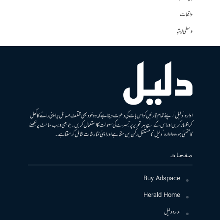
واقعات
وسطی ایشیا
ادارہ ’دلیل‘ اپنے تمام قارئین کو اس بات کی دعوت دیتا ہے کہ وہ خود بھی مختلف مسائل پر اپنی رائے کا کھل
کر اظہار کریں اور اس کے لیے ہر تحریر پر تبصرے کی سہولت کا استعمال کریں۔ جو بھی ویب سائٹ پر لکھنے
کا متمنی ہو، وہ ادارہ ’دلیل‘ کا مستقل رکن بن سکتا ہے اور اپنی نگارشات شامل کرسکتا ہے۔
صفحات
Buy Adspace
Herald Home
ادارہ دلیل