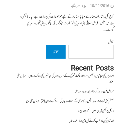
10/22/2016
تبصرہ لکھیے
آج کل ماشاء اللہ ہمارے میڈیا اسٹارز کے لیے موضوعات کی بہتات ہے، پاناما لیکس،
بہاماس لیکس، قرض معافی مافیا، میڈیا کو سیکرٹ میٹنگ کی لیکنگ یا فیڈنگ، سپریم
کورٹ...
تلاش
تلاش
Recent Posts
احراریوں کی عیاشیاں : مجلس احرار اور خاکسار تحریک کے سربراہوں کی عیاشیوں کی المناک داستان – عرفان علی
عزیز
موبائل فون اور بزرگ والدین- بریرہ صدیقی
مسلم کش فسادات نہرو، پٹیل اور گاندھی کے متضاد رویوں کی درد ناک داستان (2)- عرفان علی عزیز
وہ کل جو کبھی آیا ہی نہیں – نعیم اللہ باجوہ
اللہ تعالیٰ کی پناہ طلب کرنے کی جامع دعا – محمد عدنان