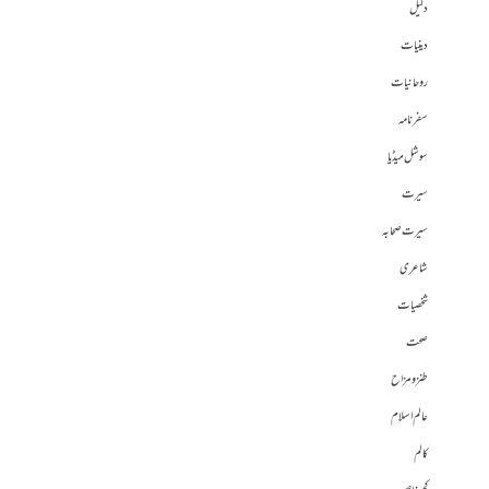
دلیل
دینیات
روحانیات
سفرنامہ
سوشل میڈیا
سیرت
سیرت صحابہ
شاعری
شخصیات
صحت
طنز و مزاح
عالم اسلام
کالم