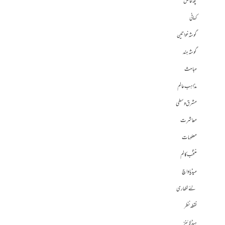
کچھ خاص
کہانی
گوشہ خواتین
گوشہ ہند
مباحث
مذاہب عالم
مشرق وسطی
معاشرت
معلومات
منتخب کالم
میڈیا واچ
نئے لکھاری
نقطہ نظر
ہیڈلائنز