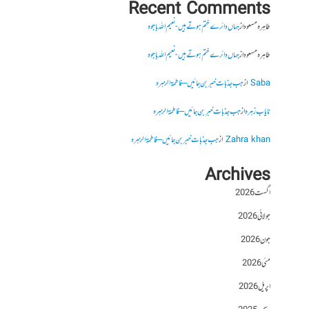
Recent Comments
طاہرہ مسعود
از
جہاں دائرے ختم ہوتے ہیں- نعیم اللہ باجوہ
طاہرہ مسعود
از
جہاں دائرے ختم ہوتے ہیں- نعیم اللہ باجوہ
Saba
از
جب جذبات خبر بن جائیں – فاطمۃالزہرہ
نایاب زہرہ
از
جب جذبات خبر بن جائیں – فاطمۃالزہرہ
Zahra khan
از
جب جذبات خبر بن جائیں – فاطمۃالزہرہ
Archives
اگست 2026
جولائی 2026
جون 2026
مئی 2026
اپریل 2026