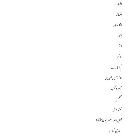
افسانہ
افسانہ
افغانستان
الحاد
انتخاب
بلاگز
پاکستانیات
تازہ ترین خبریں
تبصرہ کتب
تعلیم
ٹیکنالوجی
خطبہ جمعہ مسجد نبوی ﷺ
دفاع پاکستان