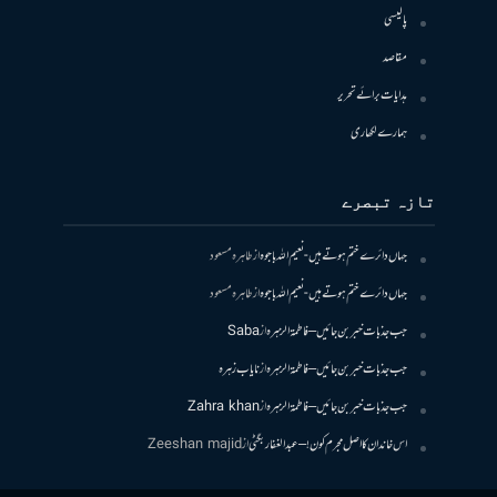
پالیسی
مقاصد
ہدایات برائے تحریر
ہمارے لکھاری
تازہ تبصرے
جہاں دائرے ختم ہوتے ہیں- نعیم اللہ باجوہ
از
طاہرہ مسعود
جہاں دائرے ختم ہوتے ہیں- نعیم اللہ باجوہ
از
طاہرہ مسعود
جب جذبات خبر بن جائیں – فاطمۃالزہرہ
از
Saba
جب جذبات خبر بن جائیں – فاطمۃالزہرہ
از
نایاب زہرہ
جب جذبات خبر بن جائیں – فاطمۃالزہرہ
از
Zahra khan
اس خاندان کا اصل مجرم کون! – عبدالغفار بگٹی
از
Zeeshan majid