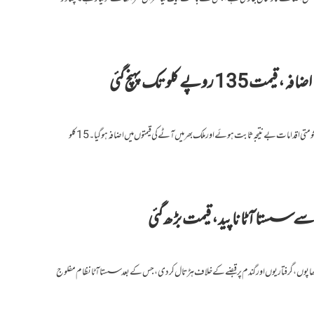
وپے کلو تک پہنچ گئی
کراچی / لاہور / پشاور: قیمت کنٹرول کرنے کے حکومتی اقدامات بے نتیجہ ثابت ہوئے اور ملک بھرمیں آٹے کی قیمتوں میں اضافہ ہوگیا۔ 15 کلو
 سے سستا آٹا ناپید، قیمت بڑھ گئی
یں چھاپوں، گرفتاریوں اور گندم پر قبضے کے خلاف ہڑتال کردی، جس کے بعد سستا آٹا نظام مفلوج