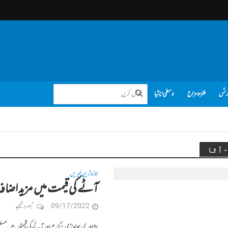
رٹس
طنز و مزاح
وسطی ایشیا
تازہ ترین خبریں
آٹے کی قیمت میں مزید اضافہ، 
09/17/2022
تبصرہ لکھیے
پشاور / راولپنڈی: گندم اور آٹے کی قیمتوں میں 