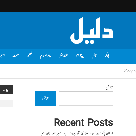
بلاگز
کالم
ہیڈلائنز
نقطہ نظر
عالم اسلام
تعلیم
صحت
اسپو
ہوم
<<
آٹا
تلاش
Tag - آٹا
تلاش
Recent Posts
ایران پاکستان سمیت دفاعی اتحاد چاہتا ہے – میر افسر امان،میر