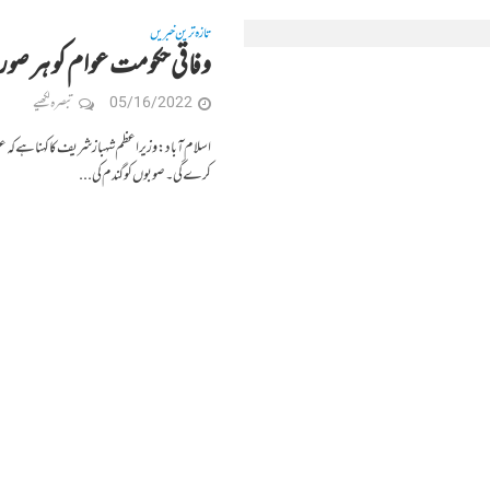
تازہ ترین خبریں
وفاقی حکومت عوام کو ہر صور
05/16/2022
تبصرہ لکھیے
اسلام آباد: وزیر اعظم شہباز شریف کا کہنا ہے کہ ع
کرے گی۔ صوبوں کو گندم کی...