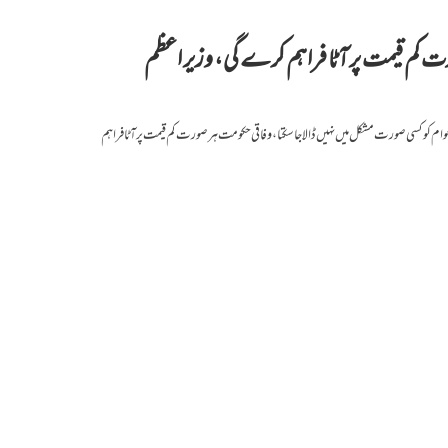
ت کم قیمت پر آٹا فراہم کرے گی، وزیر اعظم
وام کو کسی صورت مشکل میں نہیں ڈالا جا سکتا، وفاقی حکومت ہر صورت کم قیمت پر آٹا فراہم