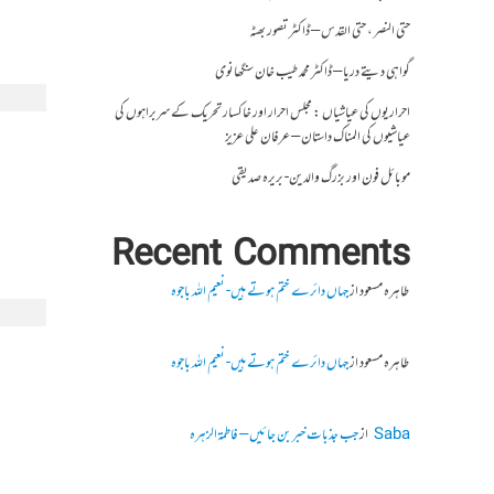
حتی النصر ، حتی القدس – ڈاکٹر تصور بھٹہ
گواہی دیتے دریا – ڈاکٹر محمد طیب خان سنگھانوی
احراریوں کی عیاشیاں : مجلس احرار اور خاکسار تحریک کے سربراہوں کی
عیاشیوں کی المناک داستان – عرفان علی عزیز
موبائل فون اور بزرگ والدین- بریرہ صدیقی
Recent Comments
طاہرہ مسعود
از
جہاں دائرے ختم ہوتے ہیں- نعیم اللہ باجوہ
طاہرہ مسعود
از
جہاں دائرے ختم ہوتے ہیں- نعیم اللہ باجوہ
Saba
از
جب جذبات خبر بن جائیں – فاطمۃالزہرہ