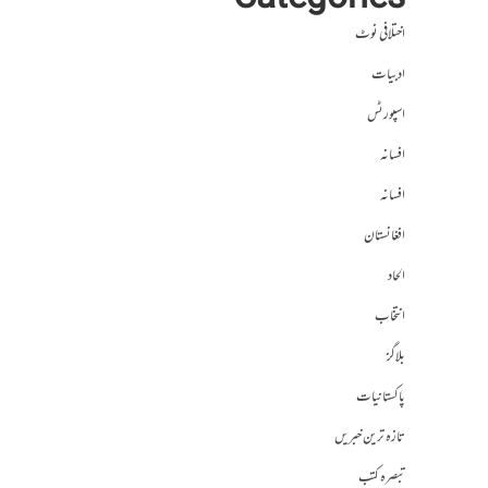
Categories
اختلافی نوٹ
ادبیات
اسپورٹس
افسانہ
افسانہ
افغانستان
الحاد
انتخاب
بلاگز
پاکستانیات
تازہ ترین خبریں
تبصرہ کتب