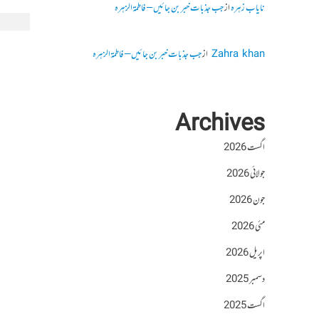
نایاب زہرہ
از
جب جذبات خبر بن جائیں – فاطمۃالزہرہ
Zahra khan
از
جب جذبات خبر بن جائیں – فاطمۃالزہرہ
Archives
اگست 2026
جولائی 2026
جون 2026
مئی 2026
اپریل 2026
دسمبر 2025
اگست 2025