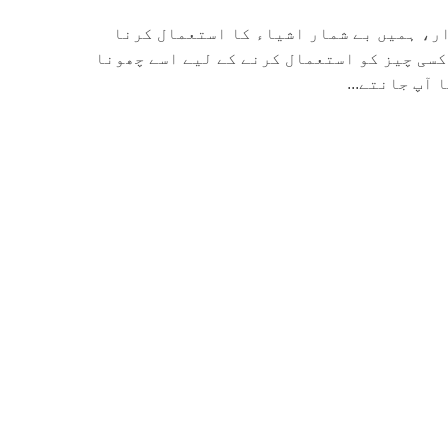
ار، ہمیں بے شمار اشیاء کا استعمال کرنا
کسی چیز کو استعمال کرنے کے لیے اسے چھونا
آپ جانتے...