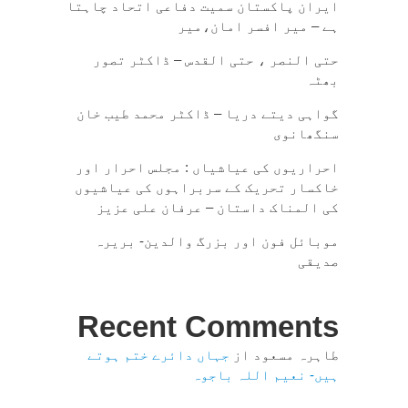
ایران پاکستان سمیت دفاعی اتحاد چاہتا
ہے – میر افسر امان،میر
حتی النصر ، حتی القدس – ڈاکٹر تصور
بھٹہ
گواہی دیتے دریا – ڈاکٹر محمد طیب خان
سنگھانوی
احراریوں کی عیاشیاں : مجلس احرار اور
خاکسار تحریک کے سربراہوں کی عیاشیوں
کی المناک داستان – عرفان علی عزیز
موبائل فون اور بزرگ والدین- بریرہ
صدیقی
Recent Comments
طاہرہ مسعود
از
جہاں دائرے ختم ہوتے
ہیں- نعیم اللہ باجوہ