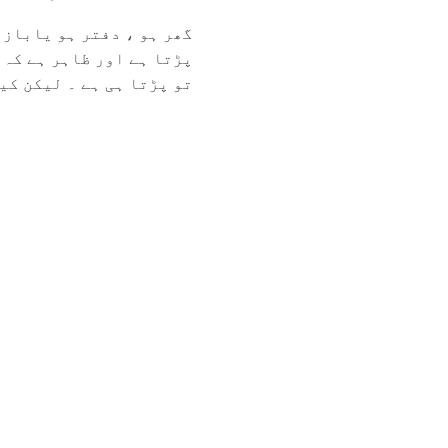
گھر ہو ، دفتر ہو یاباز
پڑتا ہے اور ظاہر ہے کہ 
تو پڑتا ہی ہے ۔ لیکن کیا 