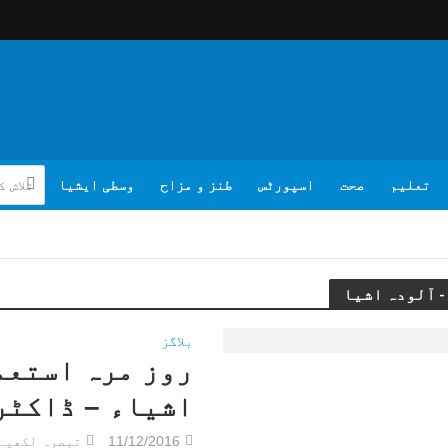
تعلیم
صحت
اسپورٹس
طنز و مزاح
وسطی ایشیا
بلاگز
روز مرہ استعم
اشیاء – ڈاکٹر
11/12/2016
تبصرہ لکھیے