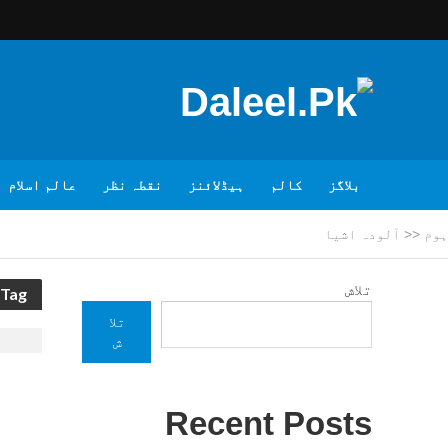
بلاگز
کالم
ہیڈلائنز
نقطہ نظر
عالم اسلام
ہوم
<<
آلودہ اشیا
تلاش
Tag - آلودہ اشیا
تلا
ش
Recent Posts