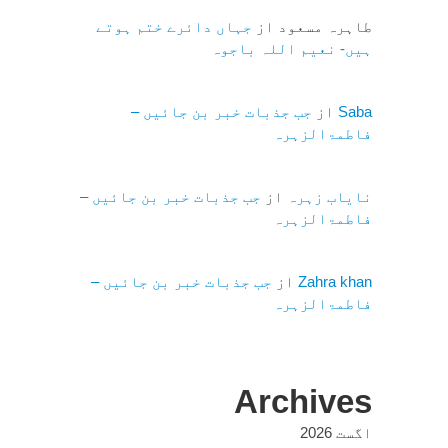
طاہرہ مسعود
از
جہاں دائرے ختم ہوتے
ہیں- نعیم اللہ باجوہ
Saba
از
جب جذبات خبر بن جائیں –
فاطمۃالزہرہ
نایاب زہرہ
از
جب جذبات خبر بن جائیں –
فاطمۃالزہرہ
Zahra khan
از
جب جذبات خبر بن جائیں –
فاطمۃالزہرہ
Archives
اگست 2026