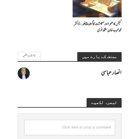
ٹیکس کا صحرا اور معیشت کا گمشدہ قافلہ – ڈاکٹر
محمد طیب خان سنگھانوی
تمام تحاریر دیکھیں
مصنف کے بارے میں
انصار عباسی
تبصرہ لکھیے
Click here to post a comment