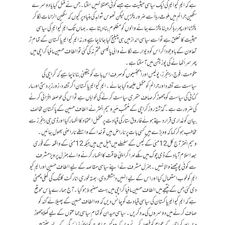
ہے کہ ایم کیو ایم کی ایک سیاسی حیثیت ہے جسے کوئی جھٹلا نہیں سکتا۔ جس نے قتل کیایا دوسرے
سنگین جرائم میں ملوث رہا اُسے ضرور پکڑیں لیکن ٹھوس شواہد کی بنیاد پر کیوں کہ سنگین الزامات لگا کر
پکڑنا اور پھر رہا کر دینا پکڑے جانے والوں کو مظلوم بنا دیتا ہے۔ جہاں تک ایم کیو ایم کی سیاسی
حیثیت کا تعلق ہے تو اسے سیاسی انداز میں ہی چیلنج کیا جانا چاہیے ورنہ ایم کیو ایم پاکستان کے تمام تر
تعاون کے باوجود اگر اس کو دیوار سے لگانے والی پالیسی ختم نہ کی گئی تو الطاف حسین مافیا کراچی میں
پھر سر اُٹھانے کی پوزیشن میں آ سکتا ہے۔
حکومت، فوج، رینجرز، پولیس اور ایجنسیوں کو صر ف اس بات کو یقینی بنانا چاہیے کہ کراچی کی
سیاست سے تشدد اور جرائم کو مکمل علیحدہ کیا جائے۔ ایم کیو ایم پاکستان اگر تشدد، زور زبردستی اور مار
کٹائی کی سیاست کو چھوڑ کر صاف ستھری سیاست کرنے کی خواہاں ہے تو اس کی حوصلہ افزائی کرنے
کی ضرورت ہے۔ گذشتہ روز کراچی کے منتخب مئیر وسیم اختر نے الطاف حسین کے پاکستان مخالف
بیان کو غداری قرار دیتے ہوئے فاروق ستار کی قیادت پر مکمل اعتماد کا اظہار کیا اور ڈی جی رینجرز سے
مخاطب ہو کر کہا کہ وہ بڑے ہیں کسی بات پر ناراض ہیں تو خدا کے واسطے ناراضی بھول جائیں۔
وسیم اختر آج کل 12 مئی کے کیس کے سلسلے میں جیل میں ہیں جبکہ 12 مئی کے واقعہ کے فوری
بعد اسلام آباد کے ڈی چوک میں مکے لہرا کر اپنی طاقت کا اظہار کرنے والے جنرل پرویز مشرف
سے کوئی پوچھنے والا نہیں۔ جنرل مشرف نے اپنے سیاسی مقاصد کے لیے الطاف حسین اور ایم کیو
ایم کو خوب استعمال کیا اور اس کے لیے انہیں دہشتگردی، بھتہ خوری، ٹارگٹ کلنگ کی کھلی چھٹی
دی گئی جس کے نتیجے میں الطاف حسین مافیا کراچی میں بہت مضبوط ہو گیا۔ آج ہمارے پاس موقع
ہے کہ ایم کیو ایم پاکستان کی سیاسی قیادت کو چانس دیں کہ وہ الطاف حسین کے پھیلائے گند کو
صاف کرنے میں دوسروں کی مدد کریں۔ سیاسی میدان کو تمام سیاسی جماعتوں کے لیے کھلا چھوڑ