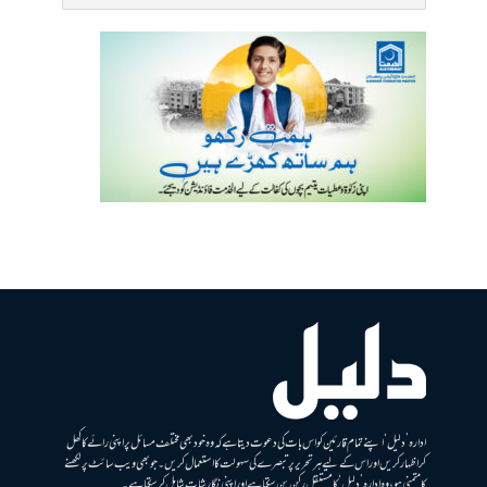
ادارہ ’دلیل‘ اپنے تمام قارئین کو اس بات کی دعوت دیتا ہے کہ وہ خود بھی مختلف مسائل پر اپنی رائے کا کھل
کر اظہار کریں اور اس کے لیے ہر تحریر پر تبصرے کی سہولت کا استعمال کریں۔ جو بھی ویب سائٹ پر لکھنے
کا متمنی ہو، وہ ادارہ ’دلیل‘ کا مستقل رکن بن سکتا ہے اور اپنی نگارشات شامل کرسکتا ہے۔