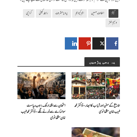
دیں اور کراچی کے عوام کو فیصلہ کرنے دیں کہ وہ کس جماعت کو اپنی نمائندگی کے لیے چنتے ہیں۔
ٹیگز
الطاف حسین
ایم کیو ایم
پرویز مشرف
رابطہ کمیٹی
کراچی
وسیم اختر
یہ بھی پڑھیں
تاریخ کے سنن اور شباب کا ابھار – ڈاکٹر محمد
امتحان سے اقتدار تک: جب ریاست
طیب خان سنگھانوی
سوالنامے سے ڈرنے لگے – ڈاکٹر محمد طیب
خان سنگھانوی