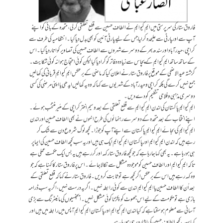
فاروق ستار کی سرپرستی میں ایم کیو ایم نے الطاف حسین سے قطع تعلقی کر لی، متحدہ کے بانی کو اپنے
آپ سے اور پارٹی سے علیحدہ کر لیا جس کے لیے پارٹی آئین کو بھی بدل دیا گیا ۔ انتظامیہ کی طرف سے
کراچی، حیدرآباد اور سندھ بھر کے دوسرے شہروں سے الطاف حسین کی تصاویر کو اتار دیا گیا۔ اس
کے ساتھ ساتھ ایم کیو ایم کے پچاس سے زیادہ دفاتر کو گرا دیا گیالیکن کوئی احتجاج ہوا نہ کوئی شکایت۔
گزشتہ عید الاضحی کے موقع پر فاروق ستار نے اعلان کیا کہ ماضی کے برعکس ایم کیو ایم قربانی کی کھالیں
جمع نہیں کرے گی بلکہ کراچی و حیدرآباد کے شہریوں سے کہا کہ وہ یہ کھالیں ایدھی یا اپنی مرضی کی کسی
دوسری مذہبی و فلاحی تنظیم کو دے دیں۔
ایم کیو ایم پاکستان کی لندن ایم کیو ایم سے قطع تعلقی کے بعد وسیم اختر کراچی کے مئیر منتخب ہوئے۔
اپنے انتخاب کے بعد متحدہ کے دوسرے رہنمائوں کی طرح انہوں نے بھی الطاف حسین اور لندن
ایم کیو ایم کی بجائے ایم کیو ایم پاکستان سے اپنے آپ کو جوڑا۔ کچھ لوگ شروع دن سے شک کر
رہے ہیں کہ لندن ایم کیو ایم اور پاکستان ایم کیو ایم ایک ہی ہیں اور یہ سب کچھ الطاف حسین کی ایما پر
ہی ہو رہا ہے۔ یہ بھی کہا جا رہا ہے کہ جو کچھ فاروق ستار کہہ اور کر رہے ہیں یہ بس ایک حکمت عملی ہے
تا کہ ایم کیو ایم اور الطاف حسین کو موجودہ مشکل سے نکالا جائے۔اس پر فاروق ستار کا کہنا ہے کہ جو
وہ کہہ رہے ہیں اس کے برعکس اگر کچھ ہے تو ثابت کر دیں۔ فاروق ستار نے کہا کہ قطع تعلقی کے
بعد اُن کا الطاف حسین یا ایم کیو ایم لندن سے کوئی رابطہ نہیں۔ اگریہ درست نہیں، اگر یہ سب ڈرامہ
بازی ہے تو حکومت کے لیے اس جھوٹ کو پکڑنا کوئی مشکل نہیں۔ ایجنسیوں کی مانیٹرنگ سے بڑی
آسانی سے معلوم ہو سکتا ہے کہ کیا لندن ایم کیو ایم اور پاکستان ایم کیو ایم آپس میں رابطہ میں ہیں اور
کیا سب کچھ الطاف حسین کی اشارہ پر ہی ہو رہا ہے۔