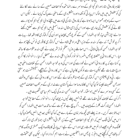
بظاہرفاروق ستار اور ایم کیو ایم کے دوسرے رہنما متحدہ کو الطاف حسین کے سائے سے نکالنے
کی کوشش میں ہیں تا کہ اس پارٹی کو تشدد اور دہشتگردی کے ماضی سے پاک کیا جائے۔ لیکن اس
سب کے باوجود محسوس ایسا ہوتا ہے کہ فاروق ستار کی قیادت میں چلنے والی ایم کیو ایم کو دیوار سے
لگانے کی کوشش کی جا رہی ہے اور اس کی بڑی مثال سندھ اسمبلی میں ایم کیو ایم سے تعلق رکھنے
والے اپوزیشن لیڈر خواجہ اظہار الحسن کے گھر پولیس کا چھاپہ اور اُ ن کی گرفتاری کا واقعہ تھا۔ یہ بات
اگرچہ خوش آئند ہے کہ سندھ کے وزیر اعلیٰ مراد علی شاہ نے اس گرفتاری کا فوری نوٹس لیتے ہوئے
خواجہ اظہار الحسن کو رہائی دلائی۔ اس معاملے پر وزیر اعظم نواز شریف نے بھی سندھ حکومت کا ساتھ
دیا۔ اس کارروائی پر متعلقہ پولیس افسر رائو انوار کو وزیر اعلیٰ سندھ نے معطل کر دیا۔ رائو انوار کا اگرچہ
یہ کہنا ہے کہ یہ کارروائی اُنہوں نے خود سے کی اور اس کی وجہ خواجہ اظہار الحسن کے خلاف ماضی میں
درج مقدمات تھے لیکن بہت سے لوگوں کا خیال ہے کہ اس کارروائی کے پیچھے اسٹیبلشمنٹ ہو سکتی
ہے۔ ٹی وی چینلز پر اس گرفتاری کے جو مناظر دکھائے گئے اور اس کارروائی کے لیے جس وقت
اور جس شخصیت کا چنائو کیا گیا اُس کا فائدہ ماسوائے پاکستان سے غداری کے مرتکب الطاف حسین
کے کسی دوسرے کو نہیں ہو سکتا۔ خواجہ اظہار الحسن سندھ کی ایک اہم سیاسی شخصیت ہیں۔
اگر اُن کے خلاف کوئی مقدمات تھے تو انہیں پہلے کیوں نہ پوچھا گیا۔ رائو انوار کے مطابق خواجہ
اظہار الحسن ٹارگٹ کلرز کے چیف ہیں۔ اگر یہ سچ ہے تو ثبوت کے ساتھ عدالت میں اظہار الحسن کو
ایسا ثابت کریں۔ ورنہ پہلے یہی کچھ عامر خان کے بارے میں کہا گیا لیکن بعد میں انہیں چھوڑ دیا گیا۔
اس میں کوئی شک نہیں کہ ایم کیو ایم الطاف حسین کے زیر نگرانی دہشتگردی، بھتہ خوری، ٹارکٹ
کلنگ وغیرہ جیسے جرائم میں ملوث رہی اور اس کے لیے اس پارٹی کا باقاعدہ ایک عسکری ونگ کام
کر رہا تھا جس کو کچلنے میں رینجرز، پولیس اور ایجنسیوں نے بہت اہم کر دار ادا کیا۔ لیکن یہ بھی حقیقت