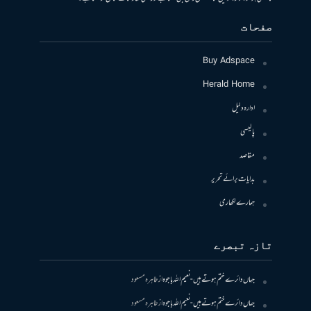
صفحات
Buy Adspace
Herald Home
ادارہ دلیل
پالیسی
مقاصد
ہدایات برائے تحریر
ہمارے لکھاری
تازہ تبصرے
جہاں دائرے ختم ہوتے ہیں- نعیم اللہ باجوہ
از
طاہرہ مسعود
جہاں دائرے ختم ہوتے ہیں- نعیم اللہ باجوہ
از
طاہرہ مسعود