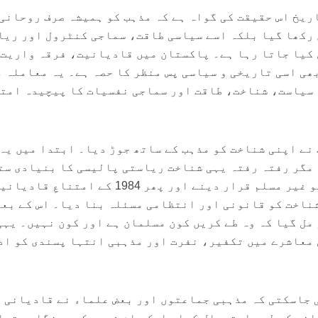
ریخ اس حقیقت کی گواہ ہے کہ مذہب کو ہمیشہ صرف روحانی
 رکھا گیا بلکہ اسے سیاسی طاقت، سماجی کنٹرول اور ریا
کیا جاتا رہا ہے۔ پاکستان میں قادیانیت، فرقہ واریت 
ھی اسی تاریخی و سیاسی پس منظر کا حصہ ہے۔ یہ معاملہ 
 سیاست، شناخت، طاقت اور سماجی نفسیات کا پیچیدہ امت
 نے اپنی شناخت کو مذہب کے ساتھ جوڑ دیا۔ ابتدا میں یہ
 مگر رفتہ رفتہ یہی شناخت ریاستی پالیسی کا بنیادی ست
بن گئی۔ 1974 میں احمدیوں کو غیر مسلم قرار دینے اور پھر 1984 کے امتناعِ قادی
ناخت کو قانونی اور انتظامی مسئلہ بنا دیا۔ اس کے بعد
مل گیا کہ وہ طے کریں کون مسلمان ہے اور کون نہیں۔ یہی
معاشرے میں تکفیر، نفرت اور مذہبی انتہا پسندی کو اد
 جاسکتی کہ مذہبی جماعتوں اور بعض علماء نے قادیانی
نے کے لیے استعمال کیا۔ ایک عام شہری کے روزگار، تعل