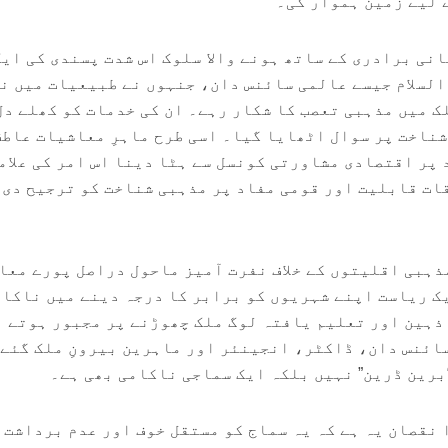
 لیے زمین ہموار کی۔
نی برادری کے ساتھ ہونے والا سلوک اس شدت پسندی کی ایک
لسلام جیسے عالمی سائنس دان، جنہوں نے طبیعیات میں ن
ک میں مذہبی تعصب کا شکار رہے۔ ان کی خدمات کو کھلے دل
شناخت پر سوال اٹھایا گیا۔ اسی طرح ماہرِ معاشیات عاطف
 پر اقتصادی مشاورتی کونسل سے ہٹا دینا اس امر کی علام
ات قابلیت اور قومی مفاد پر مذہبی شناخت کو ترجیح دی 
مذہبی اقلیتوں کے خلاف نفرت آمیز ماحول دراصل پورے معا
ک ریاست اپنے شہریوں کو برابر کا درجہ دینے میں ناکام
 ذہین اور تعلیم یافتہ لوگ ملک چھوڑنے پر مجبور ہوتے 
ائنس دان، ڈاکٹر، انجینئر اور ماہرین بیرونِ ملک گئے 
برین ڈرین” نہیں بلکہ ایک سماجی ناکامی بھی ہے۔
 نقصان یہ ہے کہ یہ سماج کو مستقل خوف اور عدم برداشت 