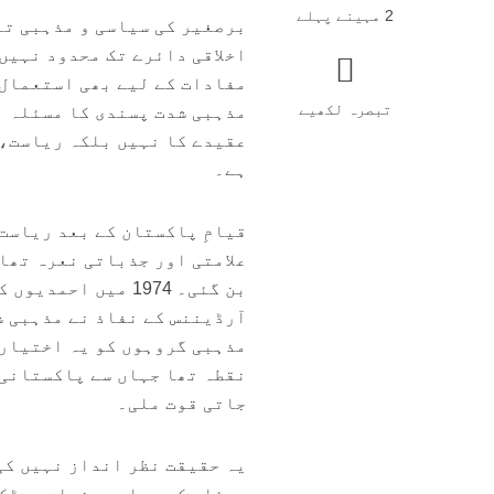
2 مہینے پہلے
برصغیر کی سیاسی و مذہبی تا
اخلاقی دائرے تک محدود نہیں
مفادات کے لیے بھی استعمال 
تبصرہ لکھیے
مذہبی شدت پسندی کا مسئلہ ب
عقیدے کا نہیں بلکہ ریاست،
ہے۔
قیامِ پاکستان کے بعد ریاست
علامتی اور جذباتی نعرہ تھا
آرڈیننس کے نفاذ نے مذہبی ش
مذہبی گروہوں کو یہ اختیار 
نقطہ تھا جہاں سے پاکستانی 
جاتی قوت ملی۔
یہ حقیقت نظر انداز نہیں کی
مسئلے کو عوامی جذبات بھڑکا