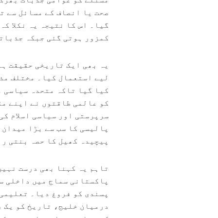
صحت یا انصاف کے مسائل سے ت
گیا۔ اس کا نتیجہ یہ نکلا ک
کمزور ہوتی گئی جبکہ جذبات
یہ بھی ایک تاریخی حقیقت ہے
لیے استعمال کیا۔ مختلف مذہ
کیا گیا تاکہ متحدہ سیاسی م
کو عالمی طاقتوں نے اپنے مق
سرپرستی اور سیاسی اسلام کی
پالیسی کا سب سے بڑا میدان 
پیچیدہ کھیل کا حصہ بنتی ر
تاہم یہ کہنا بھی درست نہیں
پاکستانی سماج میں داخلی سط
پسندی کو فروغ دیا۔ تعلیمی 
درمیان خلیج، تاریخ کو یک ر