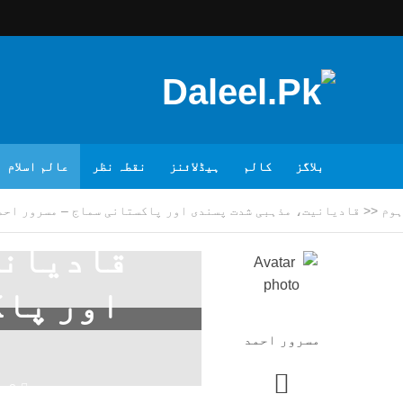
بلاگز
کالم
ہیڈلائنز
نقطہ نظر
عالم اسلام
ہوم
<<
قادیانیت، مذہبی شدت پسندی اور پاکستانی سماج – مسرور احم
قادیانی
اور پاک
مسرور احمد
2 مہینے پہلے