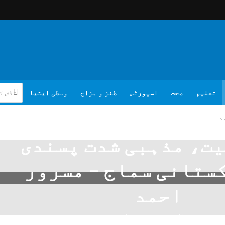
تعلیم
صحت
اسپورٹس
طنز و مزاح
وسطی ایشیا
د
ت، مذہبی شدت پسندی
ستانی سماج – مسرور
احمد
تبصرہ لکھیے
مسرور احمد