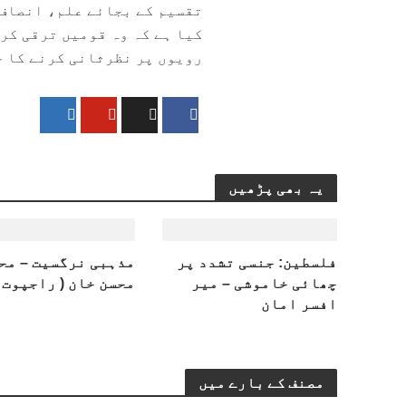
تقسیم کے بجائے علم، انصاف 
کیا ہے کہ وہ قومیں ترقی کر
رویوں پر نظرثانی کرنے کا 
یہ بھی پڑھیں
فلسطین: جنسی تشدد پر
مذہبی نرگسیت – مح
چھائی خاموشی – میر
محسن خان ( راجپوت )
افسر امان
مصنف کے بارے میں