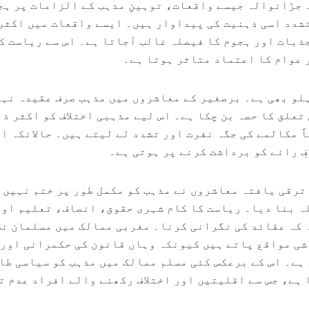
۔ جڑانوالہ جیسے واقعات، توہینِ مذہب کے الزامات پر ہج
شدد اسی ذہنیت کی پیداوار ہیں۔ ایسے واقعات میں اکثر
ذبات اور ہجوم کا فیصلہ غالب آجاتا ہے۔ اس سے ریاست ک
 عوام کا اعتماد متاثر ہوتا ہے۔
لو بھی ہے۔ برصغیر کے معاشروں میں مذہب صرف عقیدہ نہ
تعلق کا حصہ بن چکا ہے۔ اس لیے مذہبی اختلاف کو اکثر ذ
ً مکالمے کی جگہ نفرت اور تشدد لے لیتے ہیں۔ حالانکہ ا
ِ رائے کو برداشت کرنے پر ہوتی ہے۔
 ترقی یافتہ معاشروں نے مذہب کو مکمل طور پر ختم نہیں 
ہ بنا دیا۔ ریاست کا کام شہری حقوق، انصاف، تعلیم اور
 کہ عقائد کی نگرانی کرنا۔ مغربی ممالک میں مسلمان نس
شی مواقع پاتے ہیں کیونکہ وہاں قانون کی حکمرانی اور
ہے۔ اس کے برعکس کئی مسلم ممالک میں مذہب کو سیاسی طا
 ہے، جس سے اقلیتیں اور اختلاف رکھنے والے افراد عدم ت