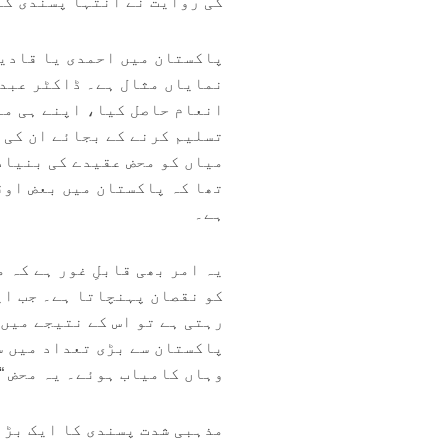
کی روایت نے انتہا پسندی کے
پاکستان میں احمدی یا قادیا
نمایاں مثال ہے۔ ڈاکٹر عبدا
انعام حاصل کیا، اپنے ہی مل
تسلیم کرنے کے بجائے ان کی 
میاں کو محض عقیدے کی بنیاد
تھا کہ پاکستان میں بعض اوق
ہے۔
یہ امر بھی قابلِ غور ہے کہ 
کو نقصان پہنچاتا ہے۔ جب ای
رہتی ہے تو اس کے نتیجے میں
پاکستان سے بڑی تعداد میں س
وہاں کامیاب ہوئے۔ یہ محض “
مذہبی شدت پسندی کا ایک بڑا