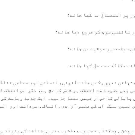
ر پر استعمال نہ کیا جائے؛
 سائنسی سوچ کو فروغ دیا جائے؛
ی سیاست پر فوقیت دی جائے؛
ائے مکالمے سے حل کیا جائے۔
جذباتی نعروں کے بجائے آئینی، انسانی اور سماجی تناظ
 بھی عقیدے سے اختلاف ہر شخص کا حق ہے، مگر اس اختلاف ک
 پامالی کا جواز نہیں بننا چاہیے۔ ایک جدید ریاست کی 
ں نہیں بلکہ اس کی علمی آزادی، انصاف، برداشت اور انس
روشن ہوسکتا ہے جب یہ معاشرہ مذہبی شناخت کی بنیاد پر