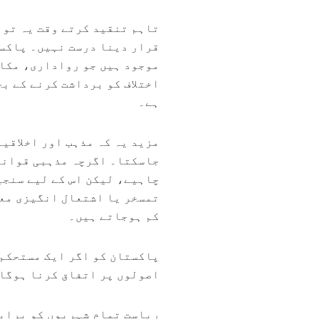
تاہم تنقید کرتے وقت یہ توا
قرار دینا درست نہیں۔ پاکست
موجود ہیں جو رواداری، مکال
اختلاف کو برداشت کرنے کے ب
ہے۔
مزید یہ کہ مذہب اور اخلاقیا
جاسکتا۔ اگرچہ مذہبی قوانی
چاہیے، لیکن اس کے لیے سنجی
تمسخر یا اشتعال انگیزی معا
کم ہوجاتے ہیں۔
پاکستان کو اگر ایک مستحکم،
اصولوں پر اتفاق کرنا ہوگا:
ریاست تمام شہریوں کو براب