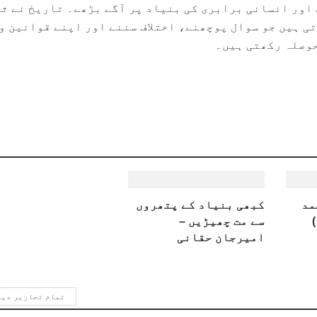
اور انسانی برابری کی بنیاد پر آگے بڑھے۔ تاریخ نے ث
تی ہیں جو سوال پوچھنے، اختلاف سننے اور اپنے قوانین و
حوصلہ رکھتی ہیں۔
مد
کبھی بنیاد کے پتھروں
سے مت چھیڑیں –
امیرجان حقانی
تمام تحاریر دی