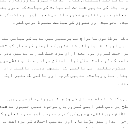
وجہ ہٹا کر مذہبی شناخت کے مباحث کو سیاست کا محور بن
ہ معاشرے میں تنقیدی فکر، سائنسی شعور اور برداشت کی ف
یت، ہجومیت اور فتوؤں کی سیاست مضبوط ہوتی گئی۔
 کہ برطانوی سامراج نے برصغیر میں مذہب کو سیاسی مقاص
بی اور فرقہ وارانہ شناختوں کو ابھار کر سماج کو تقس
زاحمت کمزور ہو۔ بعد ازاں سرد جنگ کے زمانے میں بھی م
اصد کے لیے استعمال کیا۔ افغان جہاد، جہادی تنظیموں 
 عسکری شکلیں اسی پالیسی کا نتیجہ تھیں۔ پاکستان اس
بنا، جہاں ریاست، مذہبی گروہ اور عالمی طاقتیں ایک
ہیں۔
 ہوگا کہ تمام مسائل کی جڑ صرف بیرونی سازشیں ہیں۔
ح پر بھی کئی ایسی کمزوریاں موجود تھیں جنہوں نے شدت
نظام میں تنقیدی سوچ کی کمی، مدرسہ اور جدید تعلیم کے
خی انداز میں پڑھانا، اور مذہبی اختلاف کو برداشت نہ 