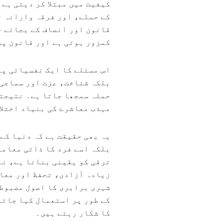
کیفیت میں مبتلا کر دیتی ہے
کے حملے، اور فرقہ وارانہ ت
قانون اور انصاف کے بجائے ج
کمزور ہوتی ہے اور قانون پر
اس مسئلے کا ایک نفسیاتی پہ
بلکہ شناخت، عزت اور سماجی 
حملہ سمجھا جاتا ہے۔ نتیجتا
مہذب معاشرے کی بنیاد اختلاف
یہ بھی حقیقت ہے کہ دنیا کے
بلکہ اسے فرد کا ذاتی معامل
ترقی کو یقینی بنانا ہے، نہ
زیادہ آزادی، تحفظ اور معا
شہری برابری کا اصول مضبوط 
کے طور پر استعمال کیا جاتا
کا شکار رہتے ہیں۔