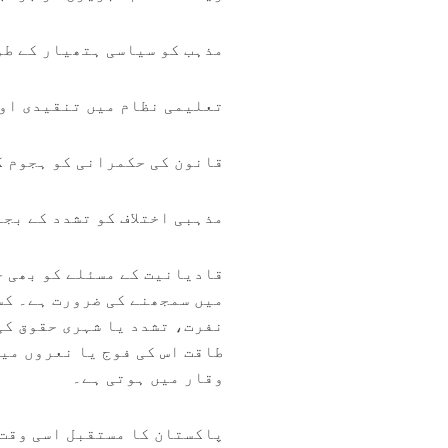
مذہب کو سیاسی ہتھیار کے طو
تعلیمی نظام میں تنقیدی اور
قانون کی حکمرانی کو ہجوم ک
مذہبی اختلاف کو تشدد کے بج
قادیانیت کے مسئلے کو بھی 
میں سمجھنے کی ضرورت ہے۔ کسی
نفرت، تشدد یا شہری حقوق کی
طاقت اس کی فوج یا نعروں می
وقار میں ہوتی ہے۔
پاکستان کا مستقبل اسی وقت 