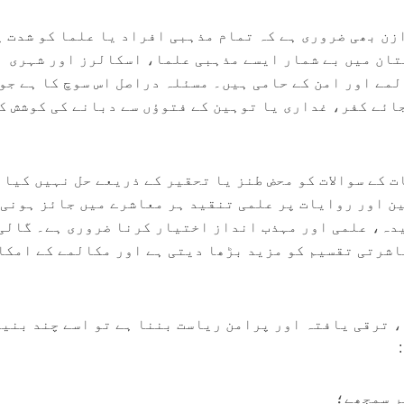
زن بھی ضروری ہے کہ تمام مذہبی افراد یا علما کو شدت 
ان میں بے شمار ایسے مذہبی علما، اسکالرز اور شہری
مے اور امن کے حامی ہیں۔ مسئلہ دراصل اس سوچ کا ہے جو
جائے کفر، غداری یا توہین کے فتوؤں سے دبانے کی کوشش ک
ت کے سوالات کو محض طنز یا تحقیر کے ذریعے حل نہیں کیا
ن اور روایات پر علمی تنقید ہر معاشرے میں جائز ہونی
دہ، علمی اور مہذب انداز اختیار کرنا ضروری ہے۔ گالی
شرتی تقسیم کو مزید بڑھا دیتی ہے اور مکالمے کے امکا
 ترقی یافتہ اور پرامن ریاست بننا ہے تو اسے چند بنی
ر سمجھے؛