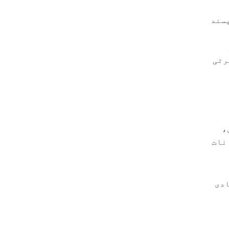
پسند
رتی
،
نات
ادی