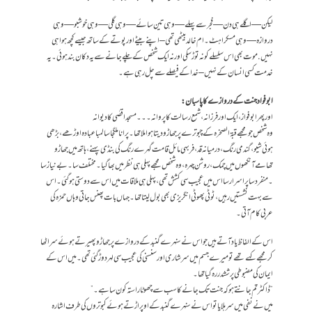
لیکن — اگلے ہی دن — فجر سے پہلے — وہی تین سائے — وہی گلی — وہی خوشبو — وہی
دروازہ — وہی مسکراہٹ۔ ام خالد بیٹھی تھی – اپنے بیٹے اور پوتے کے ساتھ جیسے کچھ ہوا ہی
نہیں. موت بھی اس سلسلے کو نہ توڑ سکی اور نہ ایک شخص کے چلے جانے سے یہ دکان بند ہوئی ۔ یہ
خدمت کسی انسان کے نہیں – خدا کے فیصلے سے چل رہی ہے۔
ابو فواد جنت کے دروازے کا پاسبان :
اور پھر ابو فواز، ایک اور فرزانہ، شمع رسالت کا پروانہ ۔۔۔ مسجد اقصٰی کا دیوانہ
وہ شخص جو مجھے قبة الصخرہ کے چبوترے پر جھاڑو دیتا ہوا ملا تھا ۔ پراناملگجا سا لمبا عبادہ اوڑھے، بڑھی
ہوئی شیو ، گندمی رنگ ، درمیانہ قد ، فربہی مائل قامت گہرے رنگ کی بنڈی پہنے ، ہاتھ میں جھاڑو
تھامے آنکھوں میں چمک، روشن چہرہ ، وہ شخص مجھے پہلی ہی نظر میں بھا گیا ۔مختلف سا ۔ بے نیاز سا
۔ منفرد سا پراسرار سا اس میں عجیب سی کشش تھی ، پہلی ہی ملاقات میں اس سے دوستی ہو گئی ۔ اس
سے بہت نشستیں رہیں ،ٹوٹی پھوٹی انگریزی بھی بول لیتا تھا ۔جہاں بات پھنس جاتی وہاں حمزہ کی
عربی کام آتی ۔
اس کے الفاظ یاد آتے ہیں جو اس نے سنہرے گنبد کے دروازے پر جھاڑو پھیرتے ہوئے سر اٹھا
کرمجھے کہے تھے تو میرے جسم میں سر شاری اور سنسنی کی عجیب سی لہر دوڑ گئی تھی۔میں اس کے
ایمان کی مضبوطی پر ششدر رہ گیا تھا۔
“ ڈاکٹر تم جانتے ہو کہ جنت تک جانے کا سب سے چھوٹا راستہ کون سا ہے ۔”
میں نے نفی میں سر ہلایا تو اس نے سنہرے گنبد کے اوپر اڑتے ہوئے کبوتروں کی طرف اشارہ