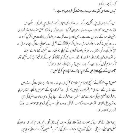
کرتے ہوئے کہا ۔
“ یہاں سے اس گنبد سے سیدھا رستہ جنت کی طرف جاتا ہے ۔”
اس کے الفاظ دل میں نقش ہو گئے ۔ اور وہ خود بھی ہمیشہ کے لئے دل میں بس گیا ۔ لیکن اس
ملاقات میں جو انکشاف سب سے زیادہ حیران کر گیا – وہ یہ تھا کہ ابو فواز کا تعلق حضرت ابو ذر غفاری
رضی اللہ عنہ کے خاندان سے ہے۔ جس کا وہ بڑے فخر سے سر اٹھا کر ہر ملاقات میں ذکر کیا کرتا تھا
۔۔ اور کیوں نہ کرتا ۔ ابو ذر غفاری، رسول اکرم ﷺ کے جلیل القدر صحابی، سادگی، ایمانداری اور
حق گوئی کی روشن مثال ۔ راہزنوں اور ڈاکوؤں کے قبیلے بنو غفار سے تعلق رکھنے والے ابوذر
سابقون الاولون ( ابتدائی مسلمان ) تھے ۔ جب نبی کریم ﷺ کی نبوت کی خوشبو آپؓ تک پہنچی تو مکہ
آ کر اسلام قبول کر لیا. جن کے بارے میں آپ ﷺ نے فرمایا تھا کہ”
“آسمان کے نیچے اور زمین کے اوپر ابو ذر سے زیادہ سچا کوئی نہیں “ .
جنہیں آپ ﷺ نے”مسیح الاسلام “ اسلام کا عیسٰی قرار دیا تھا ۔ وہ ابو ذر،جو اپنی سادگی اور زہد میں
بے مثال تھے . ساری عمر فقر اور سادگی میں بسر کی. اور آخر کار ربذہ کے صحرا میں اکیلے انتقال فرمایا
.ابو فواز کا تعلق ان کی اولاد سے تھا . نسلوں بعد ابو فواز نے اپنے جد کی وہی روایت اختیار کی اسی
روش پر چل نکلا تھا. فقر، خدمت ، قناعت ، توکل اور درویشی ، سب کچھ تو وہی تھا جو حضرت ابوذرؓ
غفاری کا خاصہ تھا ۔
ابن اسحاق نے لکھا ہے کہ حضرت ابوذرؓ غفاری کی صرف ایک بیٹی تھی ۔ جس کا نام “ زر “ تھا اور ان کی
نسل اسی بیٹی سے چلی ۔ اس کی تصدیق ابو فواز نے بھی کی کہ آپ فلسطین فتح کرنے والی فوج میں