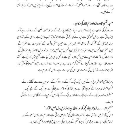
روز یہ دکان سجتی ہے. روز مسجد اقصٰی آنے والے نمازی ام خالد کی چائے پیتے ہیں اس کا بنایا ناشتہ
کرتے ہیں ۔
مسجد اقصٰی کا دروازہ اور ام خالد کی دکان :
ہر روز فجر کی اذان سے پہلے ، ام خالد اپنے بیٹے اور پوتے کے ساتھ مسجد اقصیٰ کے دروازے پر آ کر
بیٹھ جاتی ہے۔ برتن کھولتی ہے -چائے تیار کرتی ہےاور ناشتہ ترتیب دیتی ہے۔ اس کے ہاتھ اسی
سالہ بوڑھی کے متحرک ، توانا ہاتھ ، جھریوں بھرے ،جن پر نقش وقت کے نشان دور سے نظر آتے
ہیں. مگر ان ہاتھوں میں وہ ہنر ہے جو نوجوان ہاتھوں میں نہیں ہوتا . ساٹھ سال کا ہنر، چار سو سال کی
روایت کی امانت اندھیرے میں بھی وہ جانتی ہے کہ کس برتن میں کیا ہے. کتنی چینی ڈالنی ہے . کتنا
دودھ ملانا ہے . نمازیوں کو چائے کتنی گرم پسند ہے . یہ سب اسے ازبر ہے . جیسے کسی حافظ کو قرآن
ازبر ہوتا ہے۔ نمازیوں کی خدمت ہی اس کی عبادت ہے ۔ اس کا دھرم ہے.
پھر نمازی آنا شروع ہوتے ہیں، ایک ایک کر کے، دو دو کر کے، اندھیرے سے نکلتے سائے .
لیکن ام خالد ہر سائے کو پہچانتی ہے. ہر نمازی کو نام سے بلاتی ہے، ہر ایک کے لیے ایک
مسکراہٹ، ہر ایک کے لیے ایک دعا، اور ہر ایک کے ہاتھ میں گرم چائے کا گلاس اور ناشتے کی
پلیٹ۔
”بسم اللہ…. یہ لو بیٹا . پہلے کچھ کھا لو .خالی پیٹ نماز میں دل نہیں لگتا۔”
اس کی آواز میں وہ نرمی ہے . جو صرف ماؤں کی آواز میں ہوتی ہے اور ام خالد، اس مسجد کے ہر
نمازی کی ماں ہے۔ ہر قدسی کی ، یروشلم کے ہر باسی کی ، ہر سیاح کی اور ہر اجنبی کی ماں ۔