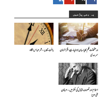
یہ بھی پڑھیں
درحقیقت قلم کا پاسبان ہونا چاہیے- فخرالزمان
بافتِ تقدیر – ثمر عباس لنگاہ
سرحدی
اسلام اور تصوف اقبال کی نظر میں – عرفان
علی عزیز