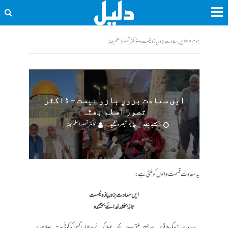
ہوم
<<
ایں سعادت بزورِ بازو نیست – ڈاکٹر تصور اسلم بھٹہ
ایں سعادت بزورِ بازو نیست – ڈاکٹر
تصور اسلم بھٹہ
3 مہینے پہلے
تبصرہ لکھیے
ڈاکٹر تصور اسلم بھٹہ
یہ سعادت قسمت والوں کو ملتی ہے :
ایں سعادت بزورِ بازو نیست
تا نہ بخشد خدائے بخشندہ
یہ سعادت بازو کی طاقت سے نہیں ملتی – جب تک عطا کرنے والا خدا کسی کو کوئی مرتبہ، صلاحیت