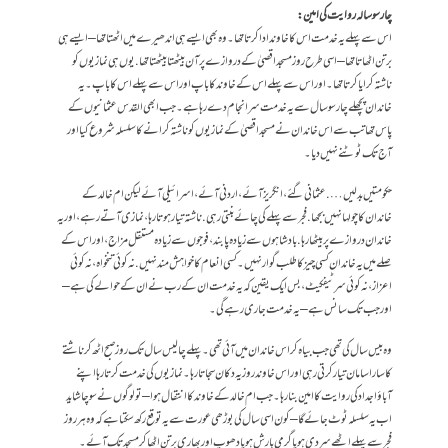
چار سو سالہ روایت کی امین :
اس سے پہلے یہ خدمت اس کا خاوند ادا کرتا تھا۔ وہ بھی ایسے ہی اندھیرے میں اٹھتا تھا – ایسے ہی
برتن اٹھاتا تھا – اسی طرح روز مسجد اقصیٰ کے دروازے پر آن بیٹھتا بیٹھتا تھا . یوں ہی نمازیوں کو
ناشتہ کرایا کرتا تھا۔ اور اس سے پہلے اس کے خاوند کا باپ اور اس سے پہلے اس کا باپ۔ یہ
خاندان پچھلے چار سو سال سے یہ خدمت سرانجام دے رہا ہے۔جب ابھی القدس عثمانیوں کے
پاس تھا تب سے اس خاندان نے مسجد اقصیٰ کے نمازیوں کو ناشتہ کرانے کا سلسلہ شروع کیا اور
آج تک ٹوٹنے نہیں دیا ۔
حکومتیں بدلیں…. عثمانی گئے ،انگریز آئے ، اردنی آئے ، اسرائیلی آئے لیکن ام خالد کے
خاندان کا چولہا نہیں بجھا. فجر سے پہلے کی چائے بنتی رہی . ناشتہ تیار ہوتا رہا ، نمازی آتے رہے، اور یہ
خاندان دروازے پر بیٹھا رہا . بادشاہوں سے زیادہ پابند، فوجوں سے زیادہ مستقل مزاج ، اور اس کے
صلے میں یہ خاندان کسی چیز کا طلب گوار نہیں۔ کسی انعام کا خواہش مند نہیں. نہ کوئی تنخواہ ، نہ کوئی
اعزاز، نہ کوئی سرٹیفکیٹ ، بس ایک یقین کہ یہ خدمت ان کے رب نے ان کے حوالے کی ہے –
اور جب تک سانس ہے – یہ خدمت جاری رہے گی۔
وہ بیس سال کی تھی جب بیاہ کر اس خاندان میں آئی تھی ۔ پہلے چالیس سال تک روز صبح اٹھ کر ناشتے
کا سارا سامان تیار کرتی رہی اور اس خاوند روز یہ دکان سجاتا رہا ۔ نمازیوں کی خدمت کرتا رہا اپنے
آباؤاجداد کی روایت کا امین بنا رہا ۔ جب ام خالد کے خاوند کا انتقال ہوا – تو لوگوں نے سوچا شاید
اب یہ سلسلہ ٹوٹ جائے گا – کون اسی سال کی بوڑھی عورت سے یہ توقع رکھ سکتا ہے کہ وہ ہر روز
فجر سے پہلے اٹھے سردی ہو یا گرمی بارش ہو یا دھوپ اور بھاری برتن اٹھا کر مسجد تک آئے۔