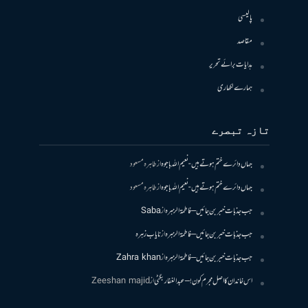
پالیسی
مقاصد
ہدایات برائے تحریر
ہمارے لکھاری
تازہ تبصرے
جہاں دائرے ختم ہوتے ہیں- نعیم اللہ باجوہ
از
طاہرہ مسعود
جہاں دائرے ختم ہوتے ہیں- نعیم اللہ باجوہ
از
طاہرہ مسعود
جب جذبات خبر بن جائیں – فاطمۃالزہرہ
از
Saba
جب جذبات خبر بن جائیں – فاطمۃالزہرہ
از
نایاب زہرہ
جب جذبات خبر بن جائیں – فاطمۃالزہرہ
از
Zahra khan
اس خاندان کا اصل مجرم کون! – عبدالغفار بگٹی
از
Zeeshan majid