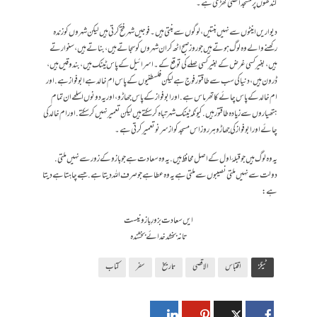
کندھوں پر مسجد اقصیٰ کھڑی ہے۔
دیواریں اینٹوں سے نہیں بنتیں، لوگوں سے بنتی ہیں۔فوجیں شہر فتح کرتی ہیں لیکن شہروں کو زندہ
رکھنے والے وہ لوگ ہوتے ہیں جو روز صبح اٹھ کر ان شہروں کو سجاتے ہیں، بناتے ہیں، سنوارتے
ہیں، بغیر کسی غرض کے بغیر کسی صلے کی توقع کے۔اسرائیل کے پاس ٹینک ہیں، بندوقیں ہیں،
ڈرون ہیں، دنیا کی سب سے طاقتور فوج ہے لیکن فلسطنیوں کے پاس ام خالد ہے ابو فواز ہے . اور
ام خالد کے پاس چائے کا تھرماس ہے. اور ابو فواز کے پاس جھاڑو، اور یہ دونوں اسلحے ان تمام
ہتھیاروں سے زیادہ طاقتور ہیں. کیونکہ ٹینک شہر تباہ کر سکتے ہیں لیکن تعمیر نہیں کر سکتے. اور ام خالد کی
چائے اور ابو فواز کی جھاڑو ہر روز اس مسجد کو از سر نو تعمیر کرتی ہے۔
یہ وہ لوگ ہیں جو قبلۂ اول کے اصل محافظ ہیں. یہ وہ سعادت ہے جو بازو کے زور سے نہیں ملتی.
دولت سے نہیں ملتی نصیبوں سے ملتی ہے یہ وہ عطا ہے جو صرف اللہ دیتا ہے. جسے چاہتا ہے دیتا
ہے:
ایں سعادت بزورِ بازو نیست
تا نہ بخشد خدائے بخشندہ
ٹیگز
اقتباس
الاقصی
تاریخ
سفر
کتاب