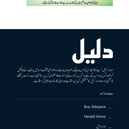
ادارہ ’دلیل‘ اپنے تمام قارئین کو اس بات کی دعوت دیتا ہے کہ وہ خود بھی مختلف مسائل پر اپنی رائے کا کھل
کر اظہار کریں اور اس کے لیے ہر تحریر پر تبصرے کی سہولت کا استعمال کریں۔ جو بھی ویب سائٹ پر لکھنے
کا متمنی ہو، وہ ادارہ ’دلیل‘ کا مستقل رکن بن سکتا ہے اور اپنی نگارشات شامل کرسکتا ہے۔
صفحات
Buy Adspace
Herald Home
ادارہ دلیل