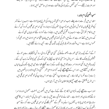
اور عزت نہ بخشے — کسی شخص کے بازو کی طاقت سے وہ رتبہ حاصل نہیں ہوتا۔
مسجد اقصیٰ کی ام خالد :
القدس میں فجر سے بہت پہلے ،جب اندھیرا ابھی شہر پر چادر کی طرح چھایا ہوتا ہے – جب پرانے شہر
کی پتھریلی گلیاں خاموش ہوتی ہیں اور لیمپ پوسٹوں کی زرد بیمار روشنی اندھیری گلیوں کو روشن کرنے
میں ناکام نظر آتی ہے – جب یروشلم کی گلیوں میں رہنے والے آوارہ کتے اور بلیاں بھی کونے
کھدروں میں سمٹے سو رہے ہوتے ہیں- شہر کی ٹھنڈی گلیوں میں چھایا ملگجا اندھیرا دھند میں اور بھی گہرا
محسوس ہوتا ہے- اس وقت روز شہر قدیم کی ایک تنگ گلی سے ، تین سائے نکلتے ہیں۔
آگے آگے ایک بوڑھی عورت ، چھوٹے قد کی منحنی سی جھکی کمر والی، روشن چمکتے چہرے پر موٹے
شیشوں کی عینک لگائے ۔ سر پر لال اوڑھنی نما حجاب لپیٹے جامنی رنگ کی لمبی پوشاک زیب تن کئے ۔
ایک ہاتھ میں لاٹھی اور دوسرے ہاتھ میں پلاسٹک کے بڑے تھیلے تھامے جن میں پلاسٹک کی پیالیاں
اور گلاس کھنکتے ہیں. اور اس کے پیچھے پیچھے ایک تنومند ادھیڑ عمر خشخشی داڑھی والا مرد، ہاتھوں میں
بڑے بڑے تھرماس تھامے ۔ جن سے بھاپ اٹھتی ہے اور اس بھاپ کی خوشبو اندھیری گلی میں
اس طرح پھیلتی ہے جیسے صبح کا پہلا اعلان ہو کہ میں آ رہی ہوں۔
اور سب سے پیچھے ایک نوجوان لڑکا ،جو گتے کے ڈبے جس میں کجھوریں بسکٹ ، معمول اور دوسرا
ناشتے کا سامان بھرا ہوتا ہے ۔ اٹھائے خاموشی سے چل رہا ہے۔ اسی سال کی ام خالد ، اس کا پچپن
سالہ بیٹا اور جوان پوتا، یہ تینوں پرانے یروشلم کے مسلم محلے کی اندھیری گلیوں سے گزرتے مسجد
اقصٰی کی جانب بڑھتے ہیں ۔ اور یہ ان کا روزانہ کا معمول ہے ، پچھلے بیس سال سے۔ روز یہی ہوتا ہے