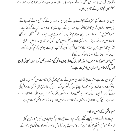
پتھریلا فرش اس کابستر اس صحن کے پتھر اسکا سرہانہ ۔ اور سنہری گنبد کے گرد طواف کرنے والے
سینکڑوں کبوتر اس کے ہم جولی ہیں۔
جوں ہی وہ اسے گنبد صخرہ کے چبوترے پر پاتے ہیں دیوانہ وار اس کے گرد جمع ہونے لگ جاتے
ہیں – وہ کبوتروں کو ان کا رزق ڈالتا ہے اور اس کے اپنے رزق کا بندوست اللہ نے کر رکھا ہے ۔
مسجد اقصیٰ میں آنے والے زائرین اور حرم شریف کے نواح میں رہنے والے فلسطینی اسے کبھی
بھوکا نہیں سونے دیتے ۔ اسے کوئی باضابطہ تنخواہ نہیں ملتی – کوئی سرکاری عہدہ نہیں – کوئی
شناختی کارڈ نہیں جس پر لکھا ہو ”خادم مسجد اقصیٰ” لیکن اگر آپ اس سے پوچھیں کہ تم کون ہو تو وہ
سیدھا کھڑا ہو جائے گا سینہ تان کر اور کہے گا،
”میں اس مسجد کا خادم ہوں، ابو ذر غفاری کی اولاد ہوں، انہی کی سنت پر عمل کرتا ہوں انہی کی طرح
زندگی گزارتا ہوں اور یہی میرا شرف ہے۔”
کتنی بڑی بات ہے حضرت ابوذرؓ غفاری جنہوں نے ساری زندگی فقر وقناعت میں گزاری ۔ شان
وشوکت دولت زر ومال کو ہمیشہ اپنے پاؤں کی ٹھوکر پر رکھا – ان کی اولاد آج بھی توکل و درویشی کی
زندگی گزارتے ہیں ۔ ان کی سنت پر عمل پیرا ہے- لیکن یہ فقر یہ قناعت یہ درویشی ۔ بادشاہت سے
بہتر ہے – کیونکہ بادشاہ اپنی خواہشوں کے غلام ہوتے ہیں اور ابو فواز تو مسجد اقصٰی کا خادم ہے ۔
مسجد اقصٰی کے اصل محافظ :
ام خالد ،ابو فواز، اور ان جیسے کتنے ہی گمنام چہرے جن کا نام کسی اخبار میں نہیں آتا. جن پر کوئی
ڈاکومنٹری نہیں بنتی.جن کی تصویر کسی سوشل میڈیا پر وائرل نہیں ہوتی لیکن یہی وہ لوگ ہیں جن کے