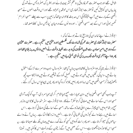
شامل تھے اور جب حضرت عمر فاروقؓ یروشلم تشریف لائے اور بطریرک صفرونیس نے شہر کی
چابیاں ان کو پیش کیں تو حضرت ابوذرؓ غفاری اس موقعہ پر موجود تھے اور اس وقت انہوں نے مسجد
اقصٰی کے بارے میں آپﷺ کی اس حدیث کا حوالہ دیا تھا کہ زمین پر سب سے پہلے “ مسجد الحرام”
تعمیر ہوئی اور اس کے بعد “ مسجد اقصیٰ”۔ اور دونوں کے درمیان “ چالیس سال” کا فاصلہ تھا ۔
ابو فواز نے اپنے خاندان کی تاریخ بتاتے ہوئے کہا کہ:
“حضرت ابوذرؓ غفاری حضرت عمر کی شہادت تک فلسطین اور دمشق میں مقیم رہے ۔ حضرت عثمان
کے دور میں امیر معاویہ سے شدید اختلاف کی وجہ سے خلیفہ وقت نے انہیں واپس مدینہ بلا لیاتھا اور
پھر وہ اپنے آخری وقت تک مدینہ کی نواحی بستی ربذہ میں مقیم رہے ۔ “
ابو فواز نے بتایا کہ وہ سترہ سال کا تھا جب یہاں آیا تھا .سترہ سال، جب دوسرے لڑکے اسکول
جاتے ہیں، دنیا کی رنگنیوں میں مگن ہوتے ہیں . کھیل کود کے شوقین ہوتے ہیں وہ لڑکا سب کچھ
چھوڑچھاڑ کر مسجد اقصٰی میں آن بسا اور پھر یہیں کا ہو کر رہ گیا اور پھر یوں ہی پچاس سال گزر گئے۔
آپ جب کبھی مسجد اقصیٰ جائیں ،دن ہو یا رات ، صبح ہو یا شام ، گرمی ہو یا سردی ، آپ کو ایک آدمی
مسجد اور اس کے احاطے میں صفائی کرتا نظر آئے گا۔ وہ ابو فواز ہے، سٹرسٹھ سال کا جوان روز ہر
صبح ہر شام وہیں اسی چبوترے پر اپنی جھاڑو کے ساتھ، مسجد کے احاطے کی صفائی کرتا ہے ۔ اس
احاطے میں رہنے والے کبوتروں کی نگہبانی کرتا ہے ۔ انہیں دانہ دنکا ڈالتا ہے ۔ یہاں آنے والے
سیاحوں کی سیوا کرتا ہے ۔ اور پھر رات کو وہیں کسی کونے کھدرے میں جہاں جگہ ملے سو جاتا ہے ۔ یہ
مسجد اس کااوڑھنا بچھونا ہے – اس کے صحن میں آگے زیتون کے درخت اس کاکنبہ ہیں ۔ ٹھنڈا