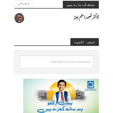
تمام تحاریر دیکھیں
مصنف کے بارے میں
ڈاکٹر تصور اسلم بھٹہ
تبصرہ لکھیے
Click here to post a comment