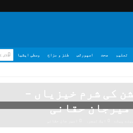
تعلیم
صحت
اسپورٹس
طنز و مزاح
وسطی ایشیا
ن کی شرم خیزیاں –
میرجان حقانی
ایک تبصرہ
امیر جان حقانی