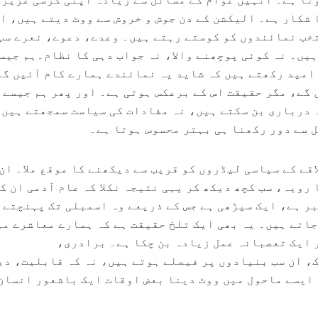
 شکار ہے۔ الیکشن کے دن جوش و خروش سے ووٹ دیتے ہیں، ا
خب نمائندوں کو کوستے رہتے ہیں۔ وعدے، دعوے، نعرے سب
ہیں۔ نہ کوئی پوچھنے والا، نہ جواب دہی کا نظام۔ہم جیس
 امید رکھتے ہیں کہ شاید یہ نمائندے ہمارے کام آئیں گے
 گے، مگر حقیقت اس کے برعکس ہوتی ہے۔ اور پھر ہم جیسے 
 درباری بن سکتے ہیں، نہ مفادات کی سیاست سمجھتے ہیں،
ل سے دور رکھنا ہی بہتر محسوس ہوتا ہے۔
قے کے سیاسی لیڈروں کو قریب سے دیکھنے کا موقع ملا۔ ان
رویہ، سب کچھ دیکھ کر یہی نتیجہ نکلا کہ عام آدمی ان ک
بر ہے، ایک سیڑھی ہے جس کے ذریعے وہ اسمبلی تک پہنچتے 
جاتے ہیں۔ یہ بھی ایک تلخ حقیقت ہے کہ ہمارے معاشرے می
 ایک تعصبانہ عمل زیادہ بن چکا ہے۔ برادری،
، ان سب بنیادوں پر فیصلے ہوتے ہیں، نہ کہ قابلیت، دی
ایسے ماحول میں ووٹ دینا بعض اوقات ایک باشعور انسان