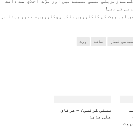
ے سے زہریلی ہنسی ہنستے ہیں اور بڑے “اخلاق” سے دانت
می کی بھی!
ں اور ووٹ کی کلکاریوں بلکہ پچکاریوں سے دور رہنا ہی 
سیاسی لیڈر
علاقے
ووٹ
ے
سستی کرنسی؟ – عرفان
علی عزیز
پوت