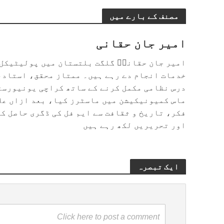
مصنف کے بارے میں
امیر جان حقانی
امیر جان حقانیؔ گلگت بلتستان میں پولیٹیکل 
خدمات انجام دے رہے ہیں۔ ممتاز محقق، استاد،
درس نظامی مکمل کرنے کے ساتھ کراچی یونیورسٹ
ماس کمیونیکیشن میں ماسٹرز کیا، بعد ازاں علا
اور تحریریں لکھ رہے ہیں
ایک تبصرہ
Click here to post a comment