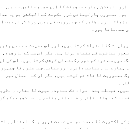
اور الیکشن ہمارے سبجیکٹ کا اہم حصہ، سالوں سے یہی م
ہو، جمہوری پارلیمانی طرزِ حکومت کے الیکشن ہو یا صدا
 پڑھاتا ہوں۔ طلبہ کو جمہوریت کی روح، ووٹ کی اہمیت او
ی سمجھاتا ہوں۔
روایات کا احترام کرتا ہوں، اور اس حقیقت سے بھی بخوب
شعور معاشرے کی بنیاد ہوتا ہے۔ مگر اس سب کے باوجود، 
اموں سے خود کو دور رکھنے کی کوشش کرتا ہوں۔ اس کی ای
ہ ہمارے ہاں سیاست دانوں اور سیاسی جماعتوں کا جمہوری
گ جمہوریت کا نام تو لیتے ہیں، مگر ان کے اعمال میں
لتی۔
ہیں، فیصلے چند افراد تک محدود، میرٹ کا جنازہ، نظری
دمت کے بجائے ذاتی و خاندانی مفاد، یہ سب کچھ دیکھ کر
 کی اکثریت کا مقصد عوامی خدمت نہیں بلکہ اقتدار، اثر
تا ہے۔ انہیں عوام کے مسائل سے زیادہ اپنی کرسی عزیز 