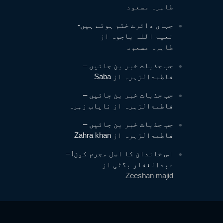
طاہرہ مسعود
جہاں دائرے ختم ہوتے ہیں-
نعیم اللہ باجوہ
از
طاہرہ مسعود
جب جذبات خبر بن جائیں –
فاطمۃالزہرہ
از
Saba
جب جذبات خبر بن جائیں –
فاطمۃالزہرہ
از
نایاب زہرہ
جب جذبات خبر بن جائیں –
فاطمۃالزہرہ
از
Zahra khan
اس خاندان کا اصل مجرم کون! –
عبدالغفار بگٹی
از
Zeeshan majid