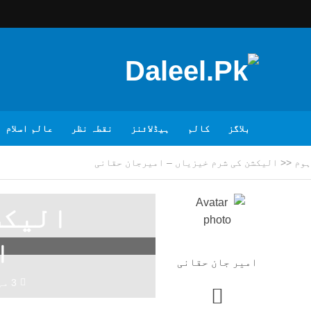
بلاگز
کالم
ہیڈلائنز
نقطہ نظر
عالم اسلام
ہوم
<<
الیکشن کی شرم خیزیاں – امیرجان حقانی
الیکش
ا
امیر جان حقانی
3 مہینے پہلے