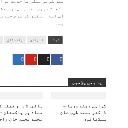
میں کوئی نیکی یا خدمت تو آگ
دکھاتے ہیں۔ حد ہے یار بے شر
اس لیے الیکشن کی شرم خیزیو
ہے۔
ٹیگز
الیکشن
پاکستان
یہ بھی پڑھیں
گواہی دیتے دریا –
ہائبرڈ وار فیئر ک
ڈاکٹر محمد طیب خان
محاذ پر پاکستان –
سنگھانوی
محمد محسن خان راج