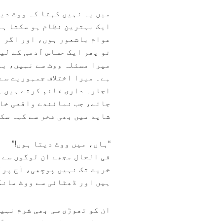
میں یہ نہیں کہتا کہ ووٹ دی
ایک بہترین نظام ہو سکتا ہے
عوام باشعور ہوں، اور اگر ا
تو پھر ایک حساس آدمی کے لی
میرا مسئلہ ووٹ سے نہیں، بل
ہے۔ میرا اختلاف جمہوریت سے
اجارہ داری قائم کرتے ہیں۔ 
جائے، جب نمائندے واقعی خاد
شاید میں بھی فخر سے کہہ سک
“ہاں، میں ووٹ دیتا ہوں!”
فی الحال مجھے ان لوگوں سے 
خریت تک نہیں پوچھی، آج پرل
ہیں اور ڈھٹائی سے ووٹ مانگ
ان کو تھوڑی سی بھی شرم نہی