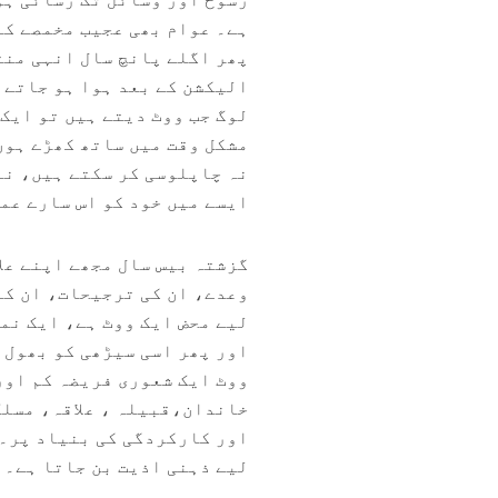
ہے۔ عوام بھی عجیب مخمصے کا
پھر اگلے پانچ سال انہی منت
الیکشن کے بعد ہوا ہو جاتے 
لوگ جب ووٹ دیتے ہیں تو ایک
مشکل وقت میں ساتھ کھڑے ہوں
نہ چاپلوسی کر سکتے ہیں، نہ
ایسے میں خود کو اس سارے عم
گزشتہ بیس سال مجھے اپنے علا
وعدے، ان کی ترجیحات، ان کا 
لیے محض ایک ووٹ ہے، ایک نم
اور پھر اسی سیڑھی کو بھول 
ووٹ ایک شعوری فریضہ کم اور
خاندان،قبیلہ ، علاقہ، مسلک
اور کارکردگی کی بنیاد پر۔ 
لیے ذہنی اذیت بن جاتا ہے۔