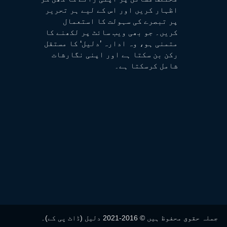
اظہار کریں اور اس کے لیے ہر تحریر
پر تبصرے کی سہولت کا استعمال
کریں۔ جو بھی ویب سائٹ پر لکھنے کا
متمنی ہو، وہ ادارہ ’دلیل‘ کا مستقل
رکن بن سکتا ہے اور اپنی نگارشات
شامل کرسکتا ہے۔
جملہ حقوق محفوظ ہیں © 2016-2021 دلیل (ڈاٹ پی کے)۔