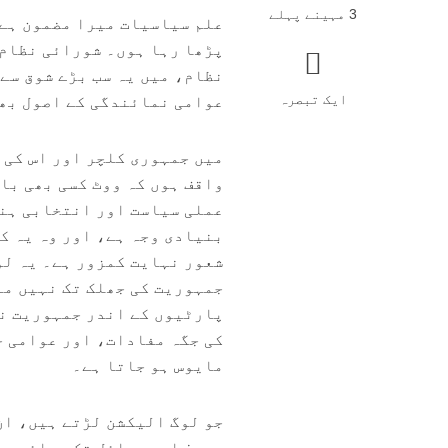
3 مہینے پہلے
علم سیاسیات میرا مضمون ہے 
پڑھا رہا ہوں۔ شورائی نظام 
نظام، میں یہ سب بڑے شوق سے
ایک تبصرہ
عوامی نمائندگی کے اصول بھ
میں جمہوری کلچر اور اس کی 
واقف ہوں کہ ووٹ کسی بھی با
عملی سیاست اور انتخابی ہنگ
بنیادی وجہ ہے، اور وہ یہ ک
شعور نہایت کمزور ہے۔ یہ لو
جمہوریت کی جھلک تک نہیں م
پارٹیوں کے اندر جمہوریت ن
کی جگہ مفادات، اور عوامی خ
مایوس ہو جاتا ہے۔
جو لوگ الیکشن لڑتے ہیں، ان
رسوخ اور وسائل تک رسائی ہو