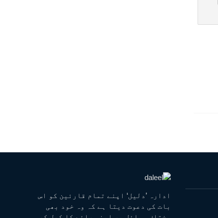
ادارہ ’دلیل‘ اپنے تمام قارئین کو اس
بات کی دعوت دیتا ہے کہ وہ خود بھی
مختلف مسائل پر اپنی رائے کا کھل کر