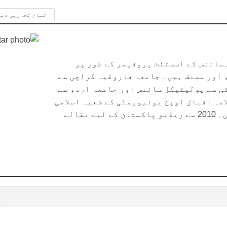
تمام تحاریر دی
سائنس کے اسسٹنٹ پروفیسر کے طور پر
 اور مصنف ہیں۔ جامعہ فاروقیہ کراچی سے
ی سے پولیٹیکل سائنس اور جامعہ اردو سے
مہ اقبال اوپن یونیورسٹی کے شعبہ اسلامی
فکر، تاریخ و ثقافت سے ایم فل کی ڈگری حاصل کی۔ 2010 سے ریڈیو پاکستان کے لیے مقالے