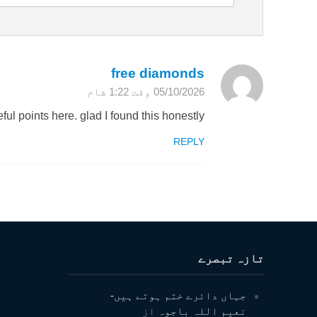
free diamonds
05/10/2026 وقت 1:22 شام
ful points here. glad I found this honestly.
REPLY
تازہ تبصرے
جہاں دائرے ختم ہوتے ہیں-
نعیم اللہ باجوہ
از