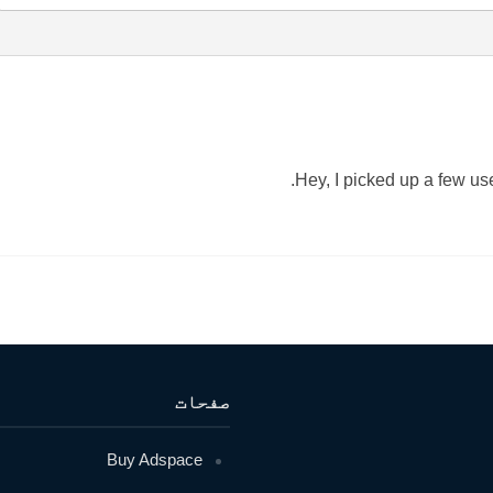
Hey, I picked up a few use
صفحات
Buy Adspace