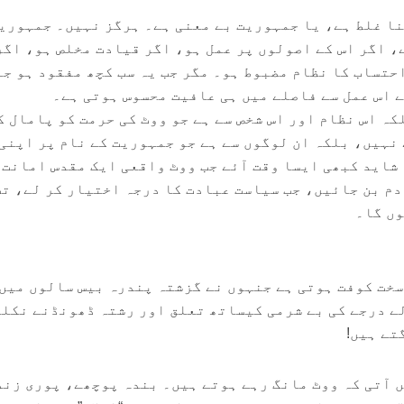
نا غلط ہے، یا جمہوریت بے معنی ہے۔ ہرگز نہیں۔ جمہوری
، اگر اس کے اصولوں پر عمل ہو، اگر قیادت مخلص ہو، اگر
حتساب کا نظام مضبوط ہو۔ مگر جب یہ سب کچھ مفقود ہو ج
ے اس عمل سے فاصلے میں ہی عافیت محسوس ہوتی ہے۔
کہ اس نظام اور اس شخص سے ہے جو ووٹ کی حرمت کو پامال ک
 نہیں، بلکہ ان لوگوں سے ہے جو جمہوریت کے نام پر اپنی
شاید کبھی ایسا وقت آئے جب ووٹ واقعی ایک مقدس امانت 
م بن جائیں، جب سیاست عبادت کا درجہ اختیار کر لے، تب
وں گا۔
سخت کوفت ہوتی ہے جنہوں نے گزشتہ پندرہ بیس سالوں میں
ے درجے کی بے شرمی کیساتھ تعلق اور رشتہ ڈھونڈنے نکل
تے ہیں!
ں آتی کہ ووٹ مانگ رہے ہوتے ہیں۔ بندہ پوچھے، پوری زن