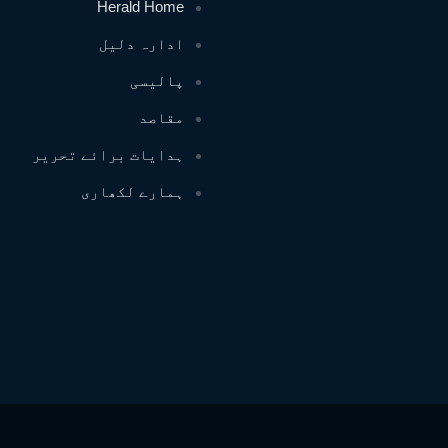
Herald Home
ادارہ دلیل
پالیسی
مقاصد
ہدایات برائے تحریر
ہمارے لکھاری