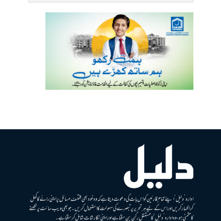
ادارہ ’دلیل‘ اپنے تمام قارئین کو اس بات کی دعوت دیتا ہے کہ وہ خود بھی مختلف مسائل پر اپنی رائے کا کھل
کر اظہار کریں اور اس کے لیے ہر تحریر پر تبصرے کی سہولت کا استعمال کریں۔ جو بھی ویب سائٹ پر لکھنے
کا متمنی ہو، وہ ادارہ ’دلیل‘ کا مستقل رکن بن سکتا ہے اور اپنی نگارشات شامل کرسکتا ہے۔