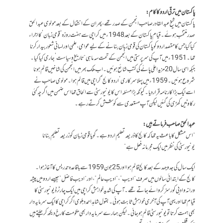
پاکستان میں ترقی اردو کا کام:
پاکستان میں شیخ عبد القادر صاحب انجمن کے صدر تھے، پھر ان کےانتقال کے بعد مولوی عبدالحق
صدر منتخب ہوئے۔قیام پاکستان کے بعد 1948ء میں کراچی سے ہفت روزہ ‘قومی زبان’ کا اجراء
کیا گیا جس کا مقصد اردو کو پاکستان کی قومی زبان بنانے کے لیے عوامی، علمی اور لسانی شعور بیدار کرنا
تھا۔ 1951ء میں آپ کی سرپرستی میں انجمن کے تحت سہ ماہی “تاریخ و سیاست’ جاری کیا گیا۔
جبکہ اسی سال 20 مزید اعلی پائے کی کتب شائع ہوئیں۔ اب ملک بھر میں انجمن کی شاخیں قائم ہونا
شروع ہوئیں۔ 1959ء میں پہلا سرکاری ‘اردو کالج’ کراچی میں قائم ہوا۔ مولوی صاحب نے
اسے ایک بڑا کارنامہ قرار دیا۔ کیونکہ بڑا مسئلہ اس کا یونیورسٹی سے الحاق تھا اس ضمن میں اگر چہ کئی
رکاوٹیں کھڑی کی گئیں لیکن آپ مستعدی سے کوشش کرتے رہے۔
عبدالحق صاحب فرماتے ہیں:
“اس مشکل کا باعث یہ تھا کہ کالج کا ذریعہ تعلیم اردو ہے۔ گویا قومی زبان کو زریعہ تعلیم بنانا
یونیورسٹی کی نظر میں ایک مجرمانہ فعل ہے”
ایک سال کی جدو جہد کے بعد کالج قائم ہوا اور 25 جون 1959 سے باقاعدہ تدریس کا آغاز ہوا ۔
کالج کے ابتدائی سالوں میں صرف “ادیب”، “ادیب عالم”، اور “ادیب فاضل” جیسے اردو میں پیشہ
ورانہ و ادبی کورسز کروائے جاتے تھے۔ آپ کی شدید خواہش کراچی میں ایک چارٹرڈ یونیورسٹی کا
قیام تھا اور یہی آپ کی آخری خواہش ثابت ہوئی۔ بقول شاہد احمد دہلوی اگر کراچی کا ایک سرمایہ دار
بھی ہمت کرتا تو یونیورسٹی قائم ہو جائی۔ لیکن ہمارے سرمایہ دار بھی حکومت کا رخ دیکھ کر چلتے ہیں