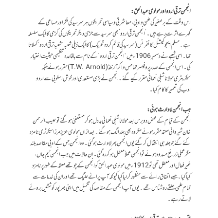
انجمن ترقی اردو اور مولوی عبدالحق:
اس وقت کے برصغیر کی علمی و ادبی، معاشرتی و سیاسی تحریکوں ہر سر سید کی فکر اور مساعی کے
گہرے اثرات رہے ہیں۔ ‘انجمن ترقی اردو’ بھی سر سید سے جڑی دیگر تحریکوں کی کڑی کا ایک سلسلہ
ہے۔ مسلم ایجوکیشنل کانفرنس (سر سید کی قائم کردہ تحریک) کا ایک ذیلی شعبہ “شعبۂ ترقیٔ اردو” کہلاتا
تھا۔اسی شعبے نے دسمبر 1906ء میں “انجمن ترقی اردو” کے نام سے باقاعدہ تنظیمی حیثیت اختیار
کی۔ اس انجمن کے صدر پروفیسر تھامس واکر آرنلڈ (T.W. Arnold) مقرر ہوئے جبکہ
سیکریٹری مولانا شبلی نعمانی مقرر کیے گئے۔انجمن نے بڑی مستعدی اور خوش اسلوبی سے اردو
ادب کی تعمیر کا کام کیا۔
جب انجمن لاوارث ہوئی:
انجمن کے قیام کے محض دو برس بعد مولانا شبلی نعمانی بددل ہو کر مستعفیٰ ہوگئے تو حبیب الرحمن
خان شیروانی معتمد مقرر ہوئے مگر وہ بھی جلد الگ ہوگئے۔ بعد ازاں مولوی عزیز مرزا سیکرٹری نامزد
کئے گئے جو جلد ہی انتقال کر گئے یوں انجمن پھر لاوارث ہوگئی۔ وہ انجمن جس کے ادبی مقاصد بلند
مگر عملی زرائع مسدود ہوئے تو انجمن عملاً معطل ہو کر رہ گئی۔ ان حالات میں جب انجمن نیم جاں،
غیرفعال اور معطل تھی تو 1912ء میں مولوی عبدالحق کو انجمن کے چوتھے معتمد کے طور پر نامزد
کیاگیا۔ جسے اتفاق رائے سے منظور کر لیا گیا کیونکہ آپ پرانے علیگ تھے اور ان کی خدمات سے
تمام علمی حلقے روشناس تھے۔ یوں آپ انجمن کے مقاصد کی تکمیل میں اپنی بھرپور کوششیں بروئے
لاتے رہے۔