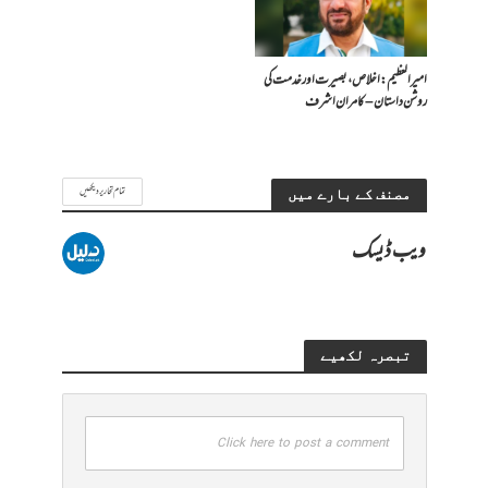
امیر العظیم: اخلاص، بصیرت اور خدمت کی
روشن داستان – کامران اشرف
تمام تحاریر دیکھیں
مصنف کے بارے میں
ویب ڈیسک
تبصرہ لکھیے
Click here to post a comment