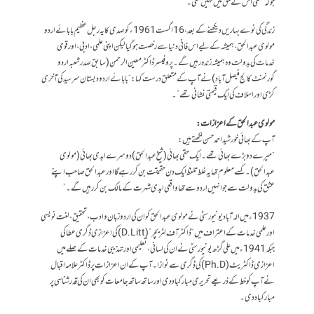
جو کہ قطعی اس کے حق میں نہیں تھی۔
زندگی کی نوے بہاریں دیکھنے کے بعد، 16 اگست 1961ء کو صدی کا یہ رجل عظیم بابائے اردو
مولوی عبدالحق، ہمیشہ کے لیے اس فانی دنیا سے رخصت ہو گیا لیکن اپنی علمی، ادبی، اور قومی
خدمات کی بدولت وہ ہمیشہ زندہ رہیں گے۔ پروفیسرڈاکٹر معین الرحمن (سابق صدر شعبہ اردو
گورنمنٹ کالج فیصل آباد) نے آپ کے متعلق درست کہا: “بابائے اردو دبستان سر سید کی آخری
کڑی اور اسلاف کی ایک قیمتی نشانی تھے”۔
مولوی عبدالحق کے اعزازات:
آپ کے بھائی خورشید احمد حسن لکھتے ہیں:
“میرے دو بڑے بھائی تھے۔ ایک حقی بھائی (شیخ عبدالحق) دوسرے ابدی بھائی (مولوی
عبدالحق)۔ کسے معلوم تھا یہ غلط تلفظ ایک دن حقیقت بن کر رہے گا اور عبدالحق صاحب اپنے
عشق کی بدولت سے جو انہیں اردو سے تھا واقعی ابدی شہرت کے مالک بن کر رہیں گے۔”
1937ء میں الہ آباد یونیورسٹی نے مولوی عبدالحق کو ان کی اردو زبان و ادب، تحقیق، لغت نویسی
اور علمی خدمات کے اعتراف میں “ڈاکٹر آف لٹریچر” (D.Litt) کی اعزازی ڈگری عطا کی
جبکہ 1941ء میں علی گڑھ یونیورسٹی نے ان کی لسانی، تعلیمی اور تہذیبی خدمات کے صلے میں
اعزازی ڈاکٹریٹ( Ph.D) کی ڈگری سے نوازا۔ آپ کے ان اعزازات پر ڈاکٹر علامہ اقبال
نے آپ کو خط کے ذریعے تحریری مبارکباد دی اور ساتھ ساتھ جامعات کو بھی ان کی قدر شناسی پر
مبارکباد دی۔