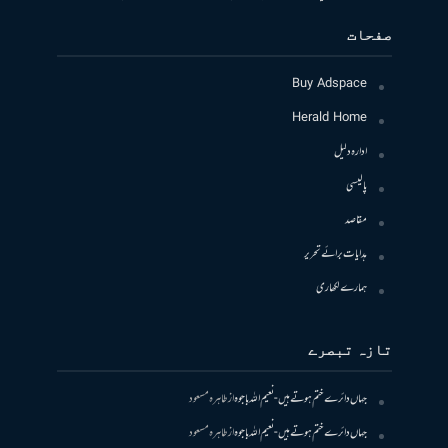
صفحات
Buy Adspace
Herald Home
ادارہ دلیل
پالیسی
مقاصد
ہدایات برائے تحریر
ہمارے لکھاری
تازہ تبصرے
جہاں دائرے ختم ہوتے ہیں- نعیم اللہ باجوہ
از
طاہرہ مسعود
جہاں دائرے ختم ہوتے ہیں- نعیم اللہ باجوہ
از
طاہرہ مسعود