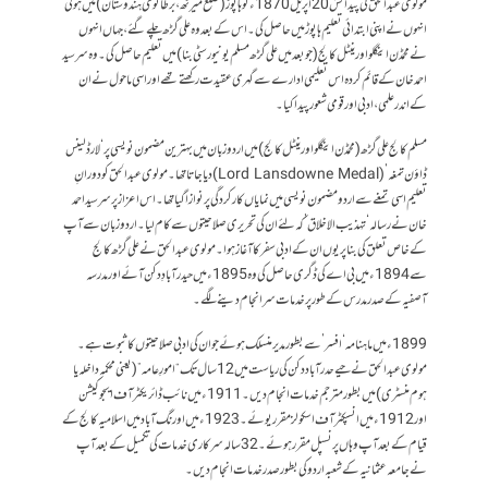
مولوی عبدالحق کی پیدائش 20 اپریل 1870ء کو ہاپوڑ (ضلع میرٹھ، برطانوی ہندوستان) میں ہوئی
انہوں نے اپنی ابتدائی تعلیم ہاپوڑ میں حاصل کی۔ اس کے بعد وہ علی گڑھ چلے گئے، جہاں انہوں
نے محمڈن اینگلو اورینٹل کالج (جو بعد میں علی گڑھ مسلم یونیورسٹی بنا) میں تعلیم حاصل کی۔ وہ سر سید
احمد خان کے قائم کردہ اس تعلیمی ادارے سے گہری عقیدت رکھتے تھے اور اسی ماحول نے ان
کے اندر علمی، ادبی اور قومی شعور پیدا کیا۔
مسلم کالج علی گڑھ (محمڈن اینگلو اورینٹل کالج) میں اردو زبان میں بہترین مضمون نویسی پر ‘لارڈ لینس
ڈاؤن تمغہ’ (Lord Lansdowne Medal) دیا جاتا تھا۔ مولوی عبدالحق کو دورانِ
تعلیم اسی تمغے سے اردو مضمون نویسی میں نمایاں کارکردگی پر نوازا گیا تھا۔اس اعزاز پر سر سید احمد
خان نے رسالہ ‘تہذیب الاخلاق’ کہ لئے ان کی تحریری صلاحیتوں سے کام لیا۔ اردو زبان سے آپ
کے خاص تعلق کی بنا پر یوں ان کے ادبی سفر کاآغاز ہوا۔ مولوی عبدالحق نے علی گڑھ کالج
سے 1894ء میں بی اے کی ڈگری حاصل کی وہ 1895ء میں حیدرآبادِ دکن آئے اور مدرسہ
آصفیہ کے صدر مدرس کے طور پر خدمات سر انجام دینے لگے۔
1899ء میں ماہنامہ ‘افسر’ سے بطور مدیر منسلک ہوئے جو ان کی ادبی صلاحیتوں کا ثبوت ہے۔
مولوی عبدالحق نے حیے حدرآباد دکن کی ریاست میں 12 سال تک “امورِ عامہ” (یعنی محکمہ داخلہ یا
ہوم منسٹری) میں بطور مترجم خدمات انجام دیں۔ 1911ء میں نائب ڈائریکٹر آف ایجوکیشن
اور 1912ء میں انسپکٹر آف اسکولز مقرر یوئے۔ 1923ء میں اورنگ آباد میں اسلامیہ کالج کے
قیام کے بعد آپ وہاں پرنسپل مقرر ہوئے۔ 32 سالہ سرکاری خدمات کی تکمیل کے بعد آپ
نے جامعہ عثمانیہ کے شعبہ اردو کی بطور صدر خدمات انجام دیں۔