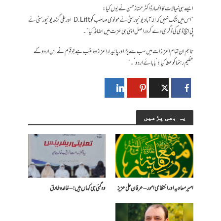
ایسے ہی خیالات کا اظہار ڈاکٹر ممتاز حسن نے یوں کیا:
“اس میں شک نہیں کہ الہ آباد یونیورسٹی نے مولوی صاحب کو D.Litt اور علی گڑھ یونیورسٹی نے
پی ایچ ڈی کی ڈگری دے کر دراصل اپنی ہی عزت میں اضافہ کیا”۔
تاہم ان تمام اعزازات میں سب سے بڑا اور پائیدار اعزاز وہ لقب ہے جو قوم نے اس اردو کے
عظیم رہنما کو عطا کیا: ‘بابائے اردو’۔”
یہ بھی پڑھیں
امیر معاویہ اور انتظامی امور – عرفان علی عزیز
وہ گئی ہی کہاں ہیں! – خالدہ طارق