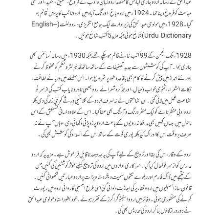
عبدالحق نے رسالہ اردو جاری کیا جس کا مقصد اردو زبان و ادب کے فروغ، تحقیق، تنقید، اور علمی
مباحث کو فروغ دینا تھا۔ 1924ء میں اردو باغ، اورنگ آباد میں ‘اردو ٹاٹپ کا پریس’ قائم ہو
گیا۔ 1928ء میں مولوی عبدالحق کی زیرِ ادارت ایک جامع انگریزی-اردو لغت (English–
Urdu Dictionary) شائع ہوئی جبکہ مزید 5 کتب شائع ہوئیں۔
1928ء تک انجمن کے 99 کتب خانے قائم ہو چکے تھے جبکہ 1930ء میں رسالہ ‘سائنس’ بھی
جاری ہوا۔ آپ کی کوششوں سے جدید تصنیفات کے ساتھ ساتھ قدیم نثر و نظم کو محفوظ کرنے
اور نئے انداز میں پیش کرنے کا کام بھی باقاعدہ طور پر شروع ہوا۔ اس سلسلے میں دریائے لطافت،
نکات الشعراء، مثنوی خواب و خیال، اور تذکرہ شعرائے اردو جیسی نادر و نایاب کتب کی از سرِ نو
اشاعت عمل میں لائی گئی۔ ان اشاعتوں نے نہ صرف اردو کے کلاسیکی ورثے کو نئی زندگی دی بلکہ
اردو ادبی منظرنامے کو ایک منفرد رنگ و آہنگ بھی عطا کیا۔ اس کے علاوہ لسانی کشمکش کے اس
ماحول میں، جہاں کہیں بھی مدافعانہ رویوں کے باعث اردو پر زد پڑتی دکھائی دی، وہاں آپ نے نہ
صرف بروقت اس کا ادراک کیا بلکہ پوری قوت کے ساتھ اس کے انسداد کی کوشش بھی کی۔
اردو کے وقار، اس کی بقا اور ترویج کے لیے آپ کی یہ جدوجہد ناقابلِ فراموش ہے۔ مزید یہ کہ اردو
مدارسِ کو ازسر نو فعال کیا گیا۔ سرکاری اداروں میں اردو کی ترویج کیلئے مؤثر کوششیں کی گئیں جس
کے نتیجے میں ڈاک فارم اور ریلوے ٹکٹوں سمیت دیگر دستاویزات پر اردو عبارتیں لکھوائی گئیں۔
قانون ساز اسمبلیوں میں اردو تقاریر کی اجازت دلوائی گئی اسی طرح اسمبلی کاروائی اردو میں رپورٹ
کرنے کی منظور ی ہوئی۔ دفاتر میں اردو اسٹینوگراگرز کے تقرر ہوئے۔ خود بطور استاد مولوی عبدالحق
نے دور دراز گاؤں جا کر اردو کی تدریس بھی کی۔