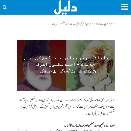
ہوم
<<
بابائے اردو مولوی عبدالحق کی ادبی خدمات - احمد مظہور اشرف
بابائے اردو مولوی عبدالحق کی ادبی
خدمات – احمد مظہور اشرف
12 مہینے پہلے
تبصرہ لکھیے
ویب ڈیسک
بلاشبہ عبدالحق صاحب کی شہرت و معرفت اردو سے ان کا بےپنہا لگاؤ ہی تھا۔ یہ تعلق اپنے آغاز
سے عروج تک مختلف مراحل سے گذرا۔ اس مختصر تحریر میں اس تعلق کے مراحل کو ترتیب و
تسلسل سے پیش کیاگیا ہے۔
اردو سے دلچسپی، دور معلمی اور اردو خدمات کا آغاز: