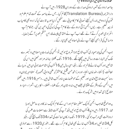
متحدہ ہندوستان میں ترقی اردو کا کام:
جامعہ اردو کے شعبہ اردو کی صدارت کے دوران 1928ء میں آپ نے
دارالترجمہ(Translation Bureau) قائم کیا۔ جس نے جامعہ کے تحت تمام علوم و
فنون کی اردو میں تدریس کیلئے نصابی کام کامیابی سے مکمل کر لیا اور یہ ثابت کیاکہ اردو بھی کامیاب
ذریعہ تعلیم ہے۔ یوں انجمن ترقی اردو کے لئے کام آپ کی زندگی کی دھن بن گئی۔ جو کام آپ
انفرادی طور پر کرتے آئے تھے اب آپ نےاجتماعی پلیٹ فارم پر منظم طور پر آگے بڑھایا۔
ومسائل کی فراہمی کیلئے آپ نے مالی معاونین بھی تیار کئے۔
جب انجمن کی چند معیاری کتب شائع ہونا شروع ہوئیں تو انجمن کی خدمات پر مضامین وتبصرے
ملک گیر اخبارات و رسائل میں چھپنے لگے۔ 1916ء تک کلکتہ، جالندھر اور ممبئی میں اس کی
شاخیں اور کتب خانے قائم ہو گئے۔ جبکہ اسی سال جن 16 کتب کی اشاعت ہوئی ان میں ‘دریائے
لطافت’ (انشاء اللہ خان انشاء اور مرزا محمد حسن قَتِیل کا مشترکہ علمی و ادبی مجموعہ)، ‘مشاہیر یونان و
روما’ سمیت تاریخ و تمدن اور تعلیم کے موضوعات پر نادر کتب شامل ہیں۔ دسمبر 1916ء میں لکھنؤ
میں انجمن کے دفتر کے افتتاحی جلسے میں ہندوستان بھر کے علماء، فضلاء، اکابرین، شعراء، ادباء و
مشائخ بڑی تعداد میں شریک ہوئے۔
یہ وہ موقع تھا جب انجمن کو ایک معتبر مقام اور اس کے کام کو ایک سند کادرجہ حاصل ہو رہا
تھا۔ 1917ء میں مزید 4 کتب شائع ہوئیں جبکہ آپ کی محنت شاقہ سے اصلاحات علمیہ کی
اردولغت بھی مرتب ہوگئی۔ 1919ء تک ارکان اعانت کی تعداد 334 تک پہنچ گئی۔ جبکہ
کل 34 شاخیں اور 34 کتب خانے بھی فعال کام کر رہے تھے۔ جنوری 1920ء سے مولوی