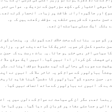
خاموشی اختیار کی . کچھ مؤرخین کے نزدیک وہ عوامی تحری
وخ اور جاگیردارانہ طاقت پر زیادہ انحصار کرتے تھے۔
 حسن محمود کے قریبی حلقے یہ مؤقف رکھتے ہیں کہ وہ
ے بلکہ ایک عملی سیاستدان تھے۔
 کو صوبہ بنانے کے سخت خلاف تھے کیونکہ وہ پنجاب کو ت
ن محمود کھل کر صوبہ تحریک کا ساتھ دیتے تو وہ وزارت 
کا سیاسی اثر بھی ختم ہو جاتا۔یہ بات درست ہے کہ حسن م
ئی فیصلہ کن کردار ادا نہیں کیا۔انہیں ایک موقع ملا تھ
حیثیت سے صوبے کی بحالی کے لیے مضبوط موقف اپناتے۔مگر
جتاً بہاولپور کے عوام کو یہ تاثر ملا کہ انہوں نے اپنی
دی۔ حسن محمود کو “بہاولپور کا دشمن” کہنا شاید تاریخی
ت ہے کہ انہوں نے بہاولپور کے ساتھ انصاف نہیں کیا۔
رہنما تھے، مگر ان کی سیاست نے عوام کے دلوں میں یہ اح
 ذاتی و جماعتی مفاد پر قربان کر دیا گیا۔ یوں کہا جا 