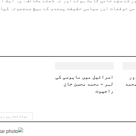
ر کے سچے حامی ثابت ہوئے اور نہ کھلے مخالف۔ وہ ایک ا
ی توقعات اور سیاسی حقیقت پسندی کے بیچ سمجھوتہ کیا.
ور
اسرائیل میں مایوسی کی
محمد
لہر – محمد محسن خان
راجپوت
تمام تحاریر دی