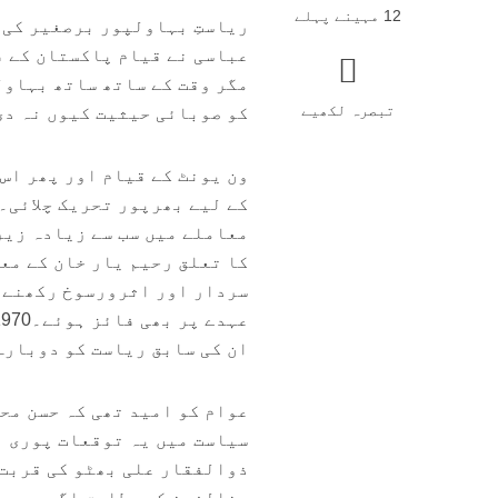
12 مہینے پہلے
ریاستِ بہاولپور برصغیر کی 
عباسی نے قیام پاکستان کے ف
مگر وقت کے ساتھ ساتھ بہاول
تبصرہ لکھیے
کو صوبائی حیثیت کیوں نہ دی
ون یونٹ کے قیام اور پھر اس
کے لیے بھرپور تحریک چلائی۔
معاملے میں سب سے زیادہ زیر
کا تعلق رحیم یار خان کے مع
ان کی سابق ریاست کو دوبارہ
عوام کو امید تھی کہ حسن مح
سیاست میں یہ توقعات پوری ن
ذوالفقار علی بھٹو کی قربت 
مخالفین کے مطابق اگر وہ عوا