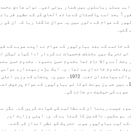
اہم مسلم ریاستوں میں شمار ہوتی تھی۔ نواب صادق محمد 
وراً بعد اسے پاکستان کے ساتھ الحاق کر کے عظیم قربانی
پور کے عوام کے دلوں میں یہ سوال جاگتا رہا کہ ان کی ر
 گئی۔
 کے خاتمے کے بعد بہاولپور کے عوام نے اپنے صوبے کے قی
 اس تحریک میں مختلف شخصیات نے کردار ادا کیا، لیکن اس
 بحث آنے والا نام تھا مخدوم حسن محمود۔ مخدوم حسن محم
روف مخدوم خاندان سے تھا۔ وہ ایک بڑے زمیندار، عوامی
سردار اور اثرورسوخ رکھنے والے سیاستدان تھے۔ 1972ء میں وہ پنجاب کے وزیر اع
عہدے پر بھی فائز ہوئے۔1970ء میں جب ون یونٹ ٹوٹا تو بہاولپور کے عوام پرجوش تھ
 صوبے کی حیثیت دی جائے گی۔
مود جیسے رہنما ان کے مطالبے کی قیادت کریں گے۔ مگر ع
ہ ہو سکیں۔ناقدین کا کہنا ہے کہ وہ اپنی وزارت اور
کے لیے بہاولپور صوبہ تحریک کو نظر انداز کر گئے۔
م کے ساتھ کھڑے ہوتے تو وزیر اعلیٰ کی کرسی ان کے ہاتھ