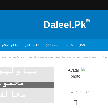
بلاگز
کالم
ہیڈلائنز
نقطہ نظر
عالم اسلام
ہوم
<<
بہاولپور صوبہ تحریک میں حسن محمود کا کردار: حامی یا مخال
بہاولپور
محمود 
مخالف؟
عرفان علی عزیز
12 مہینے پہلے