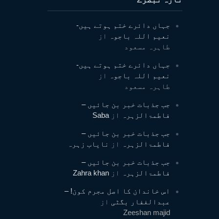
جہاں دائرے ختم ہوتے ہیں-
نعیم اللہ باجوہ
از
طاہرہ مسعود
جہاں دائرے ختم ہوتے ہیں-
نعیم اللہ باجوہ
از
طاہرہ مسعود
جب جذبات خبر بن جائیں –
فاطمۃالزہرہ
از
Saba
جب جذبات خبر بن جائیں –
فاطمۃالزہرہ
از
نایاب زہرہ
جب جذبات خبر بن جائیں –
فاطمۃالزہرہ
از
Zahra khan
اس خاندان کا اصل مجرم کون! –
عبدالغفار بگٹی
از
Zeeshan majid