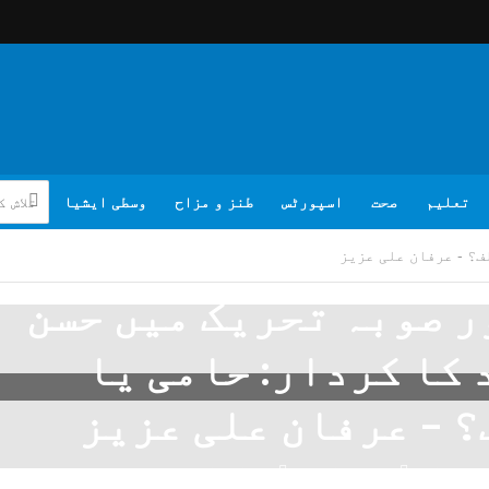
تعلیم
صحت
اسپورٹس
طنز و مزاح
وسطی ایشیا
ف؟ - عرفان علی عزیز
 صوبہ تحریک میں حسن
کا کردار: حامی یا
 – عرفان علی عزیز
تبصرہ لکھیے
عرفان علی عزیز