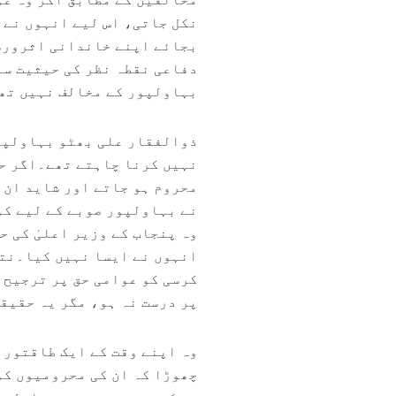
نکل جاتی، اس لیے انہوں نے 
بجائے اپنے خاندانی اثرورس
دفاعی نقطہ نظر کی حیثیت سے
بہاولپور کے مخالف نہیں تھ
ذوالفقار علی بھٹو بہاولپور
نہیں کرنا چاہتے تھے۔اگر حس
محروم ہو جاتے اور شاید ان 
نے بہاولپور صوبے کے لیے کو
وہ پنجاب کے وزیر اعلیٰ کی 
انہوں نے ایسا نہیں کیا۔نتی
کرسی کو عوامی حق پر ترجیح 
پر درست نہ ہو، مگر یہ حقیق
وہ اپنے وقت کے ایک طاقتور 
چھوڑا کہ ان کی محرومیوں کو