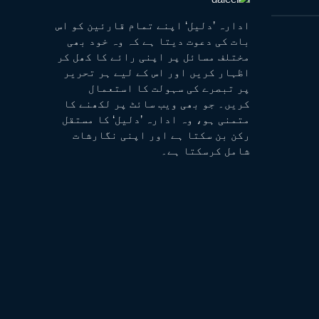
ادارہ ’دلیل‘ اپنے تمام قارئین کو اس
بات کی دعوت دیتا ہے کہ وہ خود بھی
مختلف مسائل پر اپنی رائے کا کھل کر
اظہار کریں اور اس کے لیے ہر تحریر
پر تبصرے کی سہولت کا استعمال
کریں۔ جو بھی ویب سائٹ پر لکھنے کا
متمنی ہو، وہ ادارہ ’دلیل‘ کا مستقل
رکن بن سکتا ہے اور اپنی نگارشات
شامل کرسکتا ہے۔