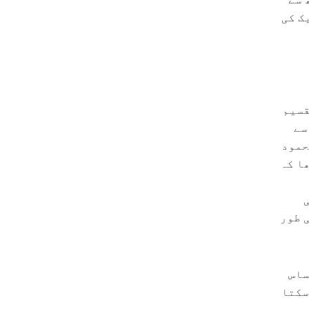
ک کی
قسیم
سے
حمود
ا کہ
 طور
ساس
سکتا