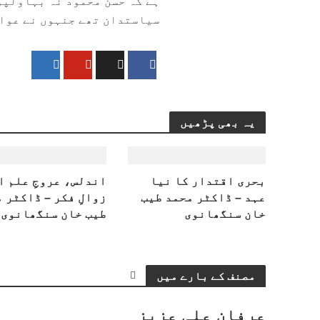
ہے کہ حسن محمود نہ بہاولپو
سیاستدان تھے جنہوں نے عوام
یہ بھی پڑھیں
بحری اقتدار کا نیا
اندلس، عروجِ علم ا
عہد – ڈاکٹر محمد طیب
زوالِ فکر – ڈاکٹر 
خان سنگھانوی
طیب خان سنگھانوی
مصنف کے بارے میں
عرفان علی عزیز