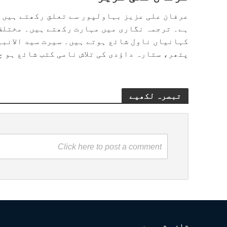
عرفان علی عزیز بہاولپور سے تعلق رکھتے ہیں۔ 
ہے۔ ترجمہ نگاری میں مہارت رکھتے ہیں۔ مختلف
کہانیاں ناول شائع ہوتے ہیں۔ سیرت سید الانب
پتھر، ستارہ داؤدی کی تلاش نامی کتب شائع ہو 
تبصرہ لکھیے
Click here to post a comment
تازہ تبصرے