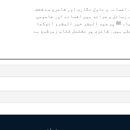
افسانہ و ناول نگاری اور شاعری سے شغف
 رسائل و جرائد میں افسانے اور جاسوسی
یاء ﷺ پر سید البشر خیر البشر، انوکھا
چکی ہیں۔ شاعری پر مشتمل کتاب زیرطبع ہے
صفحات