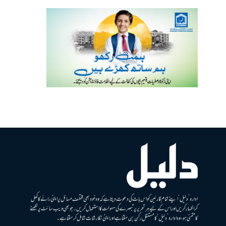
ادارہ ’دلیل‘ اپنے تمام قارئین کو اس بات کی دعوت دیتا ہے کہ وہ خود بھی مختلف مسائل پر اپنی رائے کا کھل
کر اظہار کریں اور اس کے لیے ہر تحریر پر تبصرے کی سہولت کا استعمال کریں۔ جو بھی ویب سائٹ پر لکھنے
کا متمنی ہو، وہ ادارہ ’دلیل‘ کا مستقل رکن بن سکتا ہے اور اپنی نگارشات شامل کرسکتا ہے۔