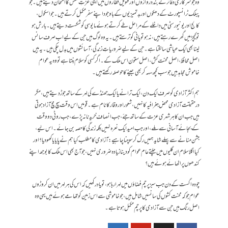
وہ جو سرکاری دفاتر کے بند دروازوں اور طویل قطاروں میں اپنی عزتِ نفس کا امتحان دیتے ہیں۔ جو
پبلک ٹرانسپورٹ کے دھکوں اور بدتمیزیوں کے باوجود اپنے سفر مکمل کرتے ہیں۔ جو اسکول،
کالج اور یونیورسٹی میں داخلے کے مراحل طے کرتے ہوئے مایوسی کو شکست دیتے ہیں۔ بارش ہو
تو کیچڑ میں گھرے رہتے ہیں، نہ ہو تو پانی کو ترستے ہیں۔یہ وہ لوگ ہیں جن کے لیے اب صرف سانس
لینا بھی ایک عیاشی سا لگتا ہے۔ جن کے لیے ضروریاتِ زندگی، آسائشوں میں بدل چکی ہیں۔ یہ ہیں
اصل محافظ، اصل محنت کش، اصل ستون اس ملک کے۔ اگر کسی کو سلام بنتا ہے تو وہ یہ عوام
خاموش مجاہد ہیں جو سب کچھ سہہ کر بھی جینے کا حوصلہ رکھتے ہیں۔
ہم اکثر آزادی کو صرف ایک دن، ایک ترانے یا ایک جھنڈے کی لہر کے ساتھ جوڑ دیتے ہیں، مگر
درحقیقت آزادی محض جغرافیہ کا نہیں، شعور اور وقار کا نام ہے۔ قومیں اس وقت سچ مچ آزاد ہوتی
ہیں جب ان کا ہر شہری عزت کے ساتھ جئے، جب انصاف خریدنا نہ پڑے، جب روٹی دو وقت
کے بجائے آسانی سے ملے، اور جب امید ایک نعرہ نہیں بلکہ زندگی کا حصہ بن جائے۔ اس لیے،
جشن منانے سے پہلے شاید ہمیں رک کر سوچنا چاہیے: آزادی کا مطلب کیا ہم نے پایا یا کھو دیا؟ اور
کیا اگلا سلام ان گلیوں میں چلتے عام عوام کو دینا زیادہ ضروری نہیں، جو آج بھی اس ملک کا بوجھ اپنے
کندھوں پر اٹھائے ہوئے ہیں؟
چودہ اگست کے دن جب سبز پرچم فضاؤں میں لہرا رہا ہو، تو یاد رکھیں کہ اس کی ہر لہر میں ان کروڑوں
عوام جو کہ محنت کشوں کی سانسیں شامل ہیں، جو خاموشی سے اس زمین کو تھامے ہوئے ہیں یہی وہ
اصل رنگ ہیں جن سے آزادی کا پرچم مکمل ہوتا ہے۔