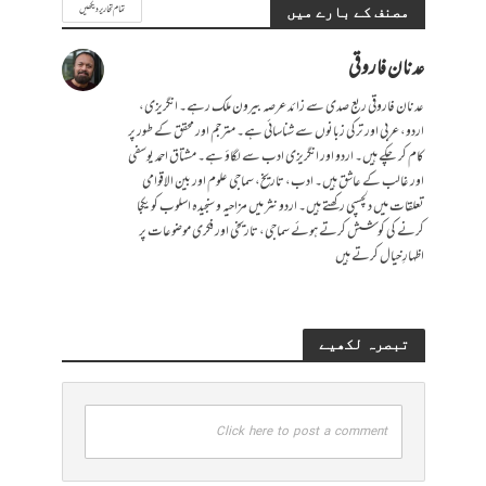
تمام تحاریر دیکھیں
مصنف کے بارے میں
عدنان فاروقی
عدنان فاروقی ربع صدی سے زائد عرصہ بیرون ملک رہے۔ انگریزی،
اردو، عربی اور ترکی زبانوں سے شناسائی ہے۔ مترجم اور محقق کے طور پر
کام کر چکے ہیں۔ اردو اور انگریزی ادب سے لگاؤ ہے۔ مشتاق احمد یوسفی
اور غالب کے عاشق ہیں۔ ادب، تاریخ، سماجی علوم اور بین الاقوامی
تعلقات میں دلچسپی رکھتے ہیں۔ اردو نثر میں مزاحیہ و سنجیدہ اسلوب کو یکجا
کرنے کی کوشش کرتے ہوئے سماجی، تاریخی اور فکری موضوعات پر
اظہارِ خیال کرتے ہیں
تبصرہ لکھیے
Click here to post a comment