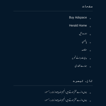
صفحات
Buy Adspace
Herald Home
ادارہ دلیل
پالیسی
مقاصد
ہدایات برائے تحریر
ہمارے لکھاری
تازہ تبصرے
جہاں دائرے ختم ہوتے ہیں- نعیم اللہ باجوہ
از
طاہرہ مسعود
جہاں دائرے ختم ہوتے ہیں- نعیم اللہ باجوہ
از
طاہرہ مسعود