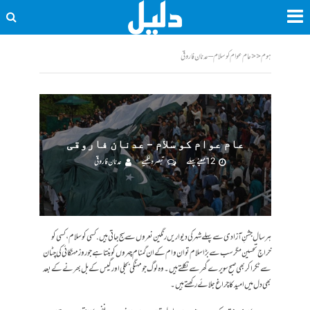
ہوم
<<
عام عوام کو سلام – عدنان فاروقی
عام عوام کو سلام – عدنان فاروقی
12 مہینے پہلے
تبصرہ لکھیے
عدنان فاروقی
ہر سال جشنِ آزادی سے پہلے شہر کی دیواریں رنگین نعروں سے سج جاتی ہیں. کسی کو سلام، کسی کو
خراجِ تحسین مگر سب سے بڑا سلام تو ان وام کے ان گمنام چہروں کو بنتا ہے جو روز مہنگائی کی چٹان
سے ٹکرا کر بھی صبح سویرے گھر سے نکلتے ہیں۔ وہ لوگ جو مہنگی بجلی اور گیس کے بل بھرنے کے بعد
بھی دل میں امید کا چراغ جلائے رکھتے ہیں۔