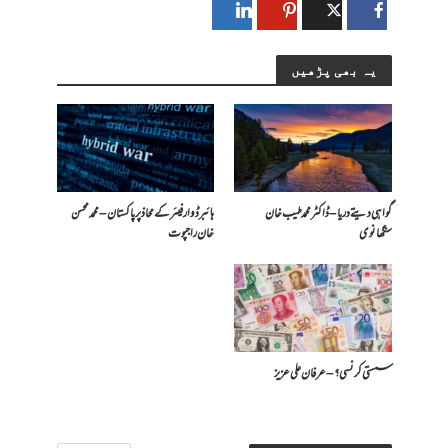
یہ بھی پڑھیں
گواہی دیتے دریا – ڈاکٹر محمد طیب خان
ہائبرڈ وار فیئر کے محاذ پر پاکستان – محمد محسن
سنگھانوی
خان راجپوت
سستی کرنسی؟ – عرفان علی عزیز