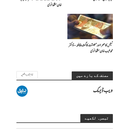
خان سنگھانوی
ٹیکس کا صحرا اور معیشت کا گمشدہ قافلہ – ڈاکٹر
محمد طیب خان سنگھانوی
تمام تحاریر دیکھیں
مصنف کے بارے میں
ویب ڈیسک
تبصرہ لکھیے