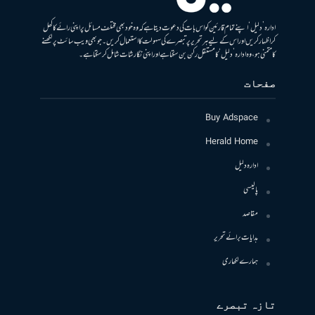
ادارہ ’دلیل‘ اپنے تمام قارئین کو اس بات کی دعوت دیتا ہے کہ وہ خود بھی مختلف مسائل پر اپنی رائے کا کھل
کر اظہار کریں اور اس کے لیے ہر تحریر پر تبصرے کی سہولت کا استعمال کریں۔ جو بھی ویب سائٹ پر لکھنے
کا متمنی ہو، وہ ادارہ ’دلیل‘ کا مستقل رکن بن سکتا ہے اور اپنی نگارشات شامل کرسکتا ہے۔
صفحات
Buy Adspace
Herald Home
ادارہ دلیل
پالیسی
مقاصد
ہدایات برائے تحریر
ہمارے لکھاری
تازہ تبصرے