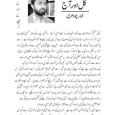
کے
اغوا
کے
پیچھے
اگر
کوئی منظم گروہ ملوث ہے تو وہ ابھی تک سامنے نہیں آ سکا۔ سوشل میڈیا نے البتہ سنسنی پھیلانے
میں اہم کردار ادا کیا۔ غالباً تائیوان کی وہ ویڈیو ہے جس میں ایک بچے کا اغوادکھایا جاتا ہے۔ اسے
پاکستان کے کسی علاقے سے منسوب کیا گیا ہے۔ تین چار بچے گلی میں کھیل رہے ہوتے ہیں کہ دو
موٹرسائیکل سوار ایک بچے کو اٹھا کر لے جاتے ہیں۔ دیگر بچے خوفزدہ ہو کر بھاگ اٹھتے ہیں۔ ویڈیو
میں بچوں کی حفاظت کی تلقین کی گئی ہے۔یہ نہیں کہا جا سکتا کہ اغوا کے واقعات نہیں ہو رہے۔
بہت سے لوگوں کو رنگے ہاتھوں پکڑا گیا۔ کئی لوگوں کو البتہ شبے میں مار مار کر ادھ موا کر دیا گیا۔
ایک خاتون اپنے بچے کو اپنے پاس بلا رہی تھی‘ اسے بھی اغوا کار سمجھ لیا گیا۔ اسے اتنا مارا گیا کہ اس
کا سر پھٹ گیا اور چہرہ خون سے بھر گیا۔ اغوا کاروں پر تو دہشت گردی کی دفعات لگنی چاہئیں لیکن
ان والدین کا کیا کیا جائے جن کے رویے سے تنگ آ کر بچے گھر چھوڑ رہے ہیں۔ کئی ایسے واقعات
کو اغوا کا نام دیا گیا۔ پولیس کو رپورٹ بھی اغوا کی درج کرائی گئی۔ بعد میں معلوم ہوا‘ بچہ ناراضگی کی
وجہ سے نکلا اور خود ہی گھر آ گیا۔ المیہ یہ ہے کہ والدین دو انتہائوں کے اسیر ہو چکے۔ وہ بچوں کے
ساتھ بہت زیادہ لاڈ پیار کرتے ہیں یا پھر اتنی زیادہ ڈانٹ ڈپٹ کہ بچے کی شخصیت دب جاتی ہے‘
صلاحیتیں برباد ہو جاتی ہیں اور وہ کسی سے کلام کے قابل بھی نہیں رہ جاتا۔
ویسے بھی ہر کسی کو ڈاکٹر یا انجینئر چاہیے۔نمبروں کی دوڑ نے بچوںکی جسمانی اور ذہنی تربیت کو بری