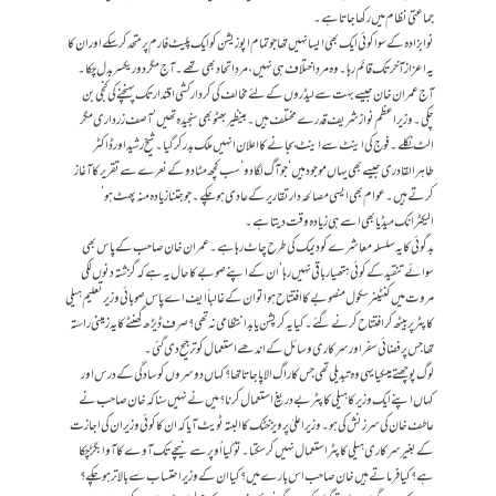
جماعتی نظام میں رکھا جاتا ہے۔
نوابزادہ کے سوا کوئی ایک بھی ایسا نہیں تھا جو تمام اپوزیشن کو ایک پلیٹ فارم پر متحد کر سکے اوران کا
یہ اعزاز آخر تک قائم رہا۔ وہ مردِ اختلاف ہی نہیں، مردِ اتحاد بھی تھے۔ آج مگردور یکسر بدل چکا۔
آج عمران خان جیسے بہت سے لیڈروں کے لئے مخالف کی کردار کشی اقتدار تک پہنچنے کی کنجی بن
چکی۔ وزیراعظم نواز شریف قدرے مختلف ہیں۔ بینظیر بھٹو بھی سنجیدہ تھیں‘ آصف زرداری مگر
الٹ نکلے۔ فوج کی اینٹ سے اینٹ بجانے کا اعلان انہیں ملک بدر کر گیا۔ شیخ رشیداور ڈاکٹر
طاہرالقادری جیسے بھی یہاں موجود ہیں‘ جو آگ لگا دو‘ سب کچھ مٹا دو کے نعرے سے تقریر کا آغاز
کرتے ہیں۔ عوام بھی ایسی مصالحہ دار تقاریر کے عادی ہو چکے۔ جو جتنا زیادہ منہ پھٹ ہو‘
الیکٹرانک میڈیا بھی اسے ہی زیادہ وقت دیتا ہے۔
بدگوئی کا یہ سلسلہ معاشرے کو دیمک کی طرح چاٹ رہا ہے۔ عمران خان صاحب کے پاس بھی
سوائے تنقید کے کوئی ہتھیار باقی نہیں رہا‘ان کے اپنے صوبے کا حال یہ ہے کہ گزشتہ دنوں لکی
مروت میں کنٹینر سکول منصوبے کا افتتاح ہوا تو ان کے غالباً ایف اے پاس صوبائی وزیر تعلیم ہیلی
کاپٹر پر بیٹھ کر افتتاح کرنے گئے۔ کیا یہ کرپشن یا بدانتظامی نہ تھی؟صرف ڈیڑھ گھنٹے کا یہ زمینی راستہ
تھا جس پر فضائی سفر اور سرکاری وسائل کے اندھے استعمال کو ترجیح دی گئی۔
لوگ پوچھتے ہیںکیا یہی وہ تبدیلی تھی جس کا راگ الاپا جاتاتھا؟ کہاں دوسروں کو سادگی کے درس اور
کہاں اپنے ایک وزیر کاہیلی کاپٹربے دریغ استعمال کرنا؟ میں نے نہیں سنا کہ خان صاحب نے
عاطف خان کی سرزنش کی ہو۔ وزیراعلیٰ پرویز خٹک کا البتہ ٹویٹ آیا کہ ان کا کوئی وزیر ان کی اجازت
کے بغیر سرکاری ہیلی کاپٹر استعمال نہیں کر سکتا۔تو کیا اُوپر سے نیچے تک آوے کا آوا بگڑ چکا
ہے؟ کیا فرماتے ہیں خان صاحب اس بارے میں؟ کیا ان کے وزیر احتساب سے بالا تر ہو چکے؟