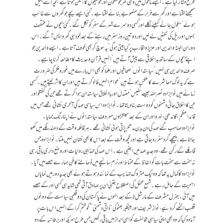
طرح متاثر کیا ہے۔ایسے ماحول میں وہی گھر جو سکون اور خوشیوں کا آنگن ہوتا ہے‘ بچہ اسے جیل
سمجھنے لگتا ہے اور گھرسے فرار کے منصوبے بنانے لگتا ہے۔ کئی ایسے بچے جو گھروں سے غائب
ہوئے‘ سکول جانے کیلئے نکلے اور کسی دوسرے شہر کے سفر کو نکل گئے۔ کئی بچوں نے مختلف
بسوں اور ریل کی ٹکٹیں لے لیں اور دو تین روز سفر میں رہنے کے بعدخود ہی گھر واپس آ گئے۔اس
دوران البتہ والدین اور عزیز و اقارب پر کیا بیتی ہو گی‘ یہ سوچ کر بھی خوف آتا ہے۔ ایسے والدین جو
اپنے بچوں کے ساتھ بداخلاقی سے پیش آتے ہیں‘ انہیں قرآن و حدیث کا مطالعہ کرنا چاہیے۔
صرف والدین ہی نہیں‘ سیاستدانوں‘ صحافیوں اور علما کو بھی اس بارے میں غوروفکر کی ضرورت
ہے کہ یہ لوگ معاشرے کا عکس ہوتے ہیں‘ عوام انہیں فالو کرتے ہیں اور ان کا اثر لیتے ہیں۔کسی
زمانے میں نوابزادہ نصراللہ جیسے نفیس‘معتدل اور بااخلاق سیاستدان ہوا کرتے تھے جن کی گفتگو اور
جن کا اخلاق جانی دشمنوں کو دوست بنا دیتا تھا۔ نوابزادہ اس سیاسی عہد کی آخری نشانی تھے جس میں
قائداعظم، گاندھی، نہرو اور ان کے بعد سینکڑوں معروف سیاستدانوں نے اپنا رنگ جمایا۔
نوابزادہ صاحب گئے عہد کی دن بدن مدھم پڑتی ہوئی نشانی تھے۔ ہر قافلہ وقت کے دھندلکے میں کھو
جاتا ہے۔ پیچھے گرد سفر رہ جاتی ہے اور کچھ وقت کے بعد اس کا بھی نشان نہیں ملتا۔ نوابزادہ جس
قافلے کے رکن تھے، وہ جدید عہد میں اجنبی ہے۔ اس عہد کی تہذیبی روایات اور وضع داری باقی رہی
نہ سخت سے سخت بات کو الفاظ کے محتاط اور نرم سانچے میں ڈھالنے کا فن ہمارے حصے میں آیا۔
نوابزادہ کا کمال یہ تھا کہ وہ ایک متروک تہذیب کے نمائندہ ہوتے ہوئے بھی جدید دور میں نمایاں
اہمیت کے حامل رہے۔ شمع محفل کی اصطلاح جتنی ان پر صادق آتی تھی شاید ہی کسی اور کے حصے
میں آئی۔ جنرل مشرف کے مارشل لا کے بعد انہوں نے پاکستان کی دو قطبی سیاست کے دونوں
قطب اکٹھے کر دئیے، نواز شریف اور بینظیر بھٹو کی ”ذاتی دشمنی‘‘ کو ختم کرا کے انہیں اس بات پر
آمادہ کیا کہ وہ بھی اپنی سیاسی مخالفت کو اسی انداز میں باقی رکھیں جس طرح امریکہ اور برطانیہ کے دو