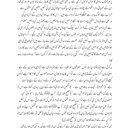
پرویز خٹک سادگی کا سوال تو گول کر ہی گئے‘یہ بھی نہیں بتایا کہ ہیلی کاپٹر لے جانا کیوں ضروری تھا۔
ان کے صوبائی دارالحکومت پشاور کے لیڈی ریڈنگ ہسپتال کی سی ٹی سکین مشین کئی ہفتوں سے
خراب ہے‘ لوگ باہر سے مہنگے ٹیسٹ کروا رہے ہیں۔ اس کا جواب وہ کیا دیں گے؟ کیا ان کی
مرضی سے متبادل مشین یا مرمت کا انتظام نہیں کیا جا رہا؟ چلیں اسے چھوڑیں‘ کیا انہیں معلوم
ہے‘ڈیرہ اسماعیل خان کے ڈسٹرکٹ ٹیچنگ ہسپتال میں ٹارچوں کی روشنی میں مریضوں کی جراحی کی
جا رہی۔ گزشتہ ایک ہفتے میں وہاں سرجنوں نے گیارہ آپریشن ٹارچ کی روشنی میں کیے۔ اگر ہسپتال
میں بھی جنریٹرز دستیاب نہیں تو پھر صحت کے وسائل کہاں کھپائے جا رہے ہیں؟ کیا تبدیلی کی یہی
وہ مثالیں ہیں جو ہمیں تین سال گزرنے کے بعد خیبرپختونخوا میں دیکھنے کو ملنا تھیں؟سارے کا سارا
زور جس جماعت کا مخالفین کی کردار کشی پر رہا‘ وہاں کے حالات دیکھ کر کون اسے آئندہ ووٹ دے
گا؟
بدگوئی سے بچنا جتنا سیاستدانوں‘ صحافیوں اور علماء کے لئے ضروری ہے اتنا ہی والدین کے لئے۔
اپنی زبان اگر انسان کے قابو میں نہ رہے تو اس کا جاہ و جلال‘ عہدہ و منصب کس کام کا؟ایسے لوگوں
کیلئے قرآن میں ہلاکت کی وعید ہے۔”ہر طعنہ زن اور عیب جوئی کرنے والے کے لیے ہلاکت
ہے‘‘(الھمزہ)۔ ایک حدیث میں ہے ۔”جو شخص اللہ اور قیامت کے دن پر ایمان رکھتا ہے اس کو
چاہئے کہ اچھی بات کہے یا خاموش رہے‘‘( صحیح بخاری)۔ آپﷺنے فرمایا۔”جو کوئی کسی
مسلمان کی آبروریزی کرتا ہے تو اس پر اللہ، فرشتوں اور تمام لوگوں کی لعنت ہوتی ہے اس کی نفل
اور فرض عبادت قبول نہیں ہوتی‘‘( صحیح بخاری) ۔آپ ﷺکا ارشاد ہے ”جو شخص اپنے دونوں
جبڑوں کے درمیان کی چیز (زبان) اور دونوں ٹانگوں کے درمیان کی چیز (یعنی شرمگاہ) کا ضامن ہو
تو اس کے لئے جنت کا ضامن ہوں‘‘(صحیح بخاری)
جن لوگوں کے نزدیک نظام میں تبدیلی بدگوئی سے آئے گی ‘ ان ارشادات کی روشنی میں وہ اپنا قبلہ