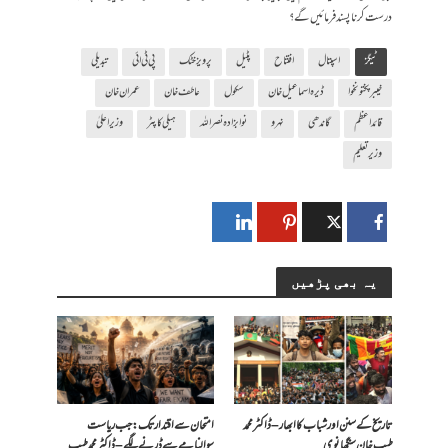
درست کرنا پسند فرمائیں گے؟
ٹیگز
اسپتال
افتتاح
پٹیل
پرویز خٹک
پی ٹی ائی
تبدیلی
خیبر پختونخوا
ڈیرہ اسماعیل خان
سکول
عاطف خان
عمران خان
قائد اعظم
گاندھی
نہرو
نوابزادہ نصراللہ
ہیلی کاپٹر
وزیر اعلیٰ
وزیر تعلیم
یہ بھی پڑھیں
تاریخ کے سنن اور شباب کا ابھار – ڈاکٹر محمد
امتحان سے اقتدار تک: جب ریاست
طیب خان سنگھانوی
سوالنامے سے ڈرنے لگے – ڈاکٹر محمد طیب