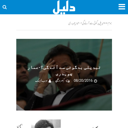
ہوم
<<
تبدیلی بدگوئی سے آئے گی؟-عمار چوہدری
تبدیلی بدگوئی سے آئے گی؟-عمار
چوہدری
08/20/2016
تبصرہ لکھیے
ویب ڈیسک
بچوں