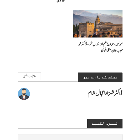
سنگھانوی
اندلس، عروجِ علم اور زوالِ فکر – ڈاکٹر محمد
طیب خان سنگھانوی
تمام تحاریر دیکھیں
مصنف کے بارے میں
ڈاکٹر شہزاد اقبال شام
تبصرہ لکھیے