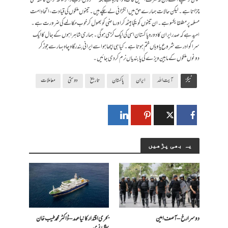
لیکن ٹرمپ آئے دن نہ صرف انہیں خاک چٹواتا رہا ہے بلکہ سینکڑوں ارب ڈالر اینٹھ کر ان کا منہ بھی
چڑاتا ہے۔ لیکن حالات ہمارے حق میں انگڑائی لے چکے ہیں۔ تینوں ملکوں کی قیادت، اتحاد امت
مسلمہ پر مطلقا یکسو ہے۔ ان تینوں کو یکجا بیٹھ کر اور ماضی کو بھول کر خوب مکالمے کی ضرورت ہے۔
امید ہے کہ صدر ایران کا دورہ پاکستان اسی کی ایک کڑی ہوگی۔ ہماری شاہراہوں کے جال کا ایک
سرا گوادر سے شروع یا وہاں ختم ہوتا ہے۔ کیا ہی اچھا ہو اسے ایرانی بندرگاہ چا ہ بہار سے جوڑ کر
دونوں ملکوں کے مابین ویزے کی پابندیاں نرم کر دی جائیں۔
ٹیگز
آیت اللہ
ایران
پاکستان
تاریخ
دوستی
معاملات
یہ بھی پڑھیں
دوسرا رخ – آصف امین
بحری اقتدار کا نیا عہد – ڈاکٹر محمد طیب خان