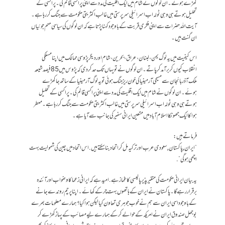
کھڑے ہوئے۔ ان لوگوں نے شام میں ایک اقلیت کی مدد سے اپنی پراکسی قائم کی۔ پراکسی کے
تحلیل ہوتے ہی وہی ٹولہ اب اسرائیلی سرپرستی میں غالب اکثریتی حکومت سے جنگ کر رہا ہے۔
آیت اللہ حضرات سے اپنی فکری قربت کے باوجود کہنا پڑتا ہے کہ ان لوگوں کی سیاسی مہم جوئیاں
ان گنت ہیں۔
اس کیفیت میں یہ لوگ یمن، لبنان، عراق، بحرین، شام اور دیگر پڑوسی ممالک میں اپنا مسلکی
انقلاب کیوں کر برآمد کر پاتے۔ ان لوگوں نے تو یہاں تک حد کر دی کہ پڑوس میں 85 فیصد شیعہ
ملک آذربائجان سے مسیحی آرمینیا کی خون ریز جنگ ہوئی تو یہ لوگ آرمینیا کے ساتھ جا کھڑے
ہوئے۔ ان لوگوں نے شام میں ایک اقلیت کی مدد سے اپنی پراکسی قائم کی۔ پراکسی کے تحلیل
ہوتے ہی وہی ٹولہ اب اسرائیلی سرپرستی میں غالب اکثریتی حکومت سے جنگ کر رہا ہے۔معطر
ہوا کا ایک جھونکا اسلام آباد میں متعین ایرانی سفیر کی جانب سے آیا ہے۔
فرماتے ہیں:
“ایران, پاکستان, سعودی عرب اور ترکیہ مل کر اتحاد بنا سکتے ہیں. اس اتحاد میں چین کی شمولیت بہت
اچھی ہوگی”.
یہ بیان ایرانی حکومت کی متغیر پذیر پالیسی کا غماز ہے. امید ہے کہ ایرانی زعما کا وضو اب اور آئندہ
برقرار رہے گا۔ پاکستان نے ایران کے ہاتھوں بہت چرکے کھائے۔ اپنا پرچم روندے جانے
کے باوجود اسی ایران سے ہم نے خوب جوہری تعاون کیا لیکن ہوا کیا؟ ہمارے معلومات بھرے
بوجھل صندوق ایران نے امریکہ کے حوالے کر کے ہمارے لیے مصائب کے پہاڑ کھڑے کر