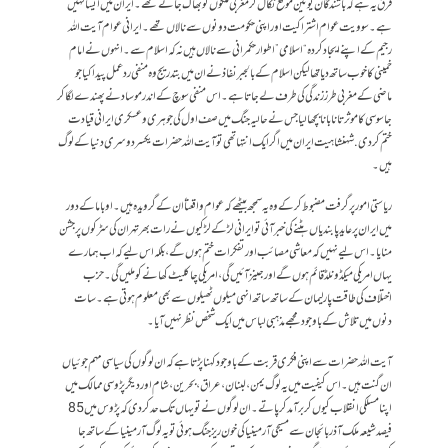
فرق یہ ہے کہ باشندگان یونین موقع نکال کر مغربی ملکوں کو بھاگ جاتے تھے۔ ایران میں ایسا نہیں
ہے۔ سوویت عوام اشتراکیت اور اپنی حکومت دونوں سے نالاں تھے۔ ایرانی عوام آیت اللہ
رجیم کے اپنے ایجاد کردہ “اسلامی” اطوار حکمرانی سے نالاں ہیں نہ کہ اسلام سے۔ انہوں نے امام
خمینی کا خوب ساتھ دیا تھا لیکن اسلام کے بالجبر نفاذ نے ان میں بتدریج وہ منفی رد عمل پیدا کیا جو
ماضی کے مغربی طرز زندگی کی طرف لے جاتا ہے۔ اس منفی سوچ کے اندر موساد نے پھندے لگا کر
جاسوسی کا موثر تانا بانا بچھا لیا جس نے حالیہ جنگ میں صف اول کی جوہری و عسکری ایرانی قیادت
ختم کر دی. شہنشاہیت ایران میں اگر ایک انتہا تھی تو آیت اللہ حضرات یکسر دوسری دنیا کے لوگ
ہیں۔
ریاستی امور پر گرفت مضبوط کر کے وہ یہ سمجھ بیٹھے کہ عوام واقعتاً ان کے گرویدہ ہیں۔ اوباما کے دور
میں ایران پر عاید پابندیاں ہٹنے کی خبر آئی تو ایرانی لڑکے لڑکیوں نے رات بھر تہران کی سڑکوں پر جشن
منایا۔ اس لیے نہیں کہ معاشی مصائب اور تفکرات ختم ہوں گے، بلکہ اس لیے کہ اب ہمارے
یہاں امریکی میکڈونلڈ قائم ہوں گے اور جینز آئیں گی، امریکی چاکلیٹ کھانے کو ملیں گی۔ حزب
اختلاف کی طاقت پارلیمان کے ساتھ ساتھ انہی میلوں ٹھیلوں سے بھی معلوم ہوتی ہے۔ سات
دنوں میں تلاش کے باوجود مجھے مذہبی لباس میں ایک شخص نظر نہیں آیا۔
آیت اللہ حضرات سے اپنی فکری قربت کے باوجود کہنا پڑتا ہے کہ ان لوگوں کی سیاسی مہم جوئیاں
ان گنت ہیں۔ اس کیفیت میں یہ لوگ یمن، لبنان، عراق، بحرین، شام اور دیگر پڑوسی ممالک میں
اپنا مسلکی انقلاب کیوں کر برآمد کر پاتے۔ ان لوگوں نے تو یہاں تک حد کر دی کہ پڑوس میں 85
فیصد شیعہ ملک آذربائجان سے مسیحی آرمینیا کی خون ریز جنگ ہوئی تو یہ لوگ آرمینیا کے ساتھ جا