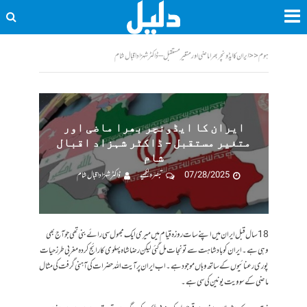
ہوم
<<
ایران کا ایڈونچر بھرا ماضی اور متغیر مستقبل – ڈاکٹر شہزاد اقبال شام
ایران کا ایڈونچر بھرا ماضی اور
متغیر مستقبل – ڈاکٹر شہزاد اقبال
شام
07/28/2025
تبصرہ لکھیے
ڈاکٹر شہزاد اقبال شام
18 سال قبل ایران میں اپنے سات روزہ قیام میں میری ایک مجہول سی رائے بنی تھی جو آج بھی
وہی ہے۔ ایران کو بادشاہت سے تو نجات مل گئی لیکن رضا شاہ پہلوی کا رائج کردہ مغربی طرز حیات
پوری رعنائیوں کے ساتھ وہاں موجود ہے۔ اب ایران پر آیت اللہ حضرات کی آہنی گرفت کی مثال
ماضی کے سوویت یونین کی سی ہے۔