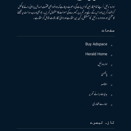
ادارہ ’دلیل‘ اپنے تمام قارئین کو اس بات کی دعوت دیتا ہے کہ وہ خود بھی مختلف مسائل پر اپنی رائے کا کھل
کر اظہار کریں اور اس کے لیے ہر تحریر پر تبصرے کی سہولت کا استعمال کریں۔ جو بھی ویب سائٹ پر لکھنے
کا متمنی ہو، وہ ادارہ ’دلیل‘ کا مستقل رکن بن سکتا ہے اور اپنی نگارشات شامل کرسکتا ہے۔
صفحات
Buy Adspace
Herald Home
ادارہ دلیل
پالیسی
مقاصد
ہدایات برائے تحریر
ہمارے لکھاری
تازہ تبصرے