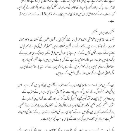
دیے تھے۔ اللہ کرے اب ایران کا وضو برقرار رہے۔ اپنے ساتھ مثبت ایرانی رویے کا ذکر بھی
لازم ہے۔ پاک ایران گیس پائپ لائن کا ایرانی حصہ ایران مکمل کر چکا ہے اور پاکستان نے کچھ نہیں
کیا۔ معاہدے کے مطابق ایران بین الاقوامی فورم پر چلا جائے تو ہم پر 18 ارب ڈالر جرمانہ ہو سکتا
ہے۔
متشکر برادر ایران، متشکر!
تعلقات سازی میں حکومتیں متعدد عوامل سامنے رکھتی ہیں۔ تینوں ملکوں کے تعلقات بوجوہ ہمیشہ
جوار بھاٹے کا شکار رہے ہیں۔ چھوٹے سے قضیے پر تعلقات میں معمولی خراش کی بجائے بھونچال
سہنے پڑتے رہے۔ لیکن تینوں کے عوام اپنے بود و باش میں فرق کے باوجود ایک ہی تہذیب کے
برگ و بار ہیں، تابندہ اور باوقار اسلامی تہذیب کے گل بوٹے! ایران میں اپنے مختصر لیکن بھرپور
مطالعاتی مدت قیام میں ایرانی عوام کو میں نے بے پناہ خوبیوں سے آراستہ پایا۔ عام زندگی میں یہ
لوگ لڑائی بڑھائی سے کوسوں دور اور گل و بلبل کے رسیا ہیں۔
ان کے اس طرز زیست سے اسلامی تہذیب کے وہ جھرنے نکلتے ہیں جن کا اپنا ہی رنگ ہے۔ اس
پر اگلی دفعہ گفتگو ہوگی۔ افغانستان کو دو سپر پاور سے پنجہ آزمائی کرنا پڑی۔ ایران نے مغرب کے
پروردہ اسرائیل جیسے طاقتور لیکن کمینے دشمن کی ناک رگڑائی۔ اور ننھے سے نو زائیدہ پاکستان نے
اشوک اعظم کے جانشین کو خود اسی کی للکار پر بار بار خاک چٹوائی۔ تینوں ملک بار بار موت سے آنکھیں
چار کر کے اب کندن بن چکے ہیں۔ رقبے، آبادی، وسائل اقتصاد اور زر مبادلہ کے ذخائر کی اہمیت
مسلم ہے اور لارنس آف عریبیہ کی ذریت کے پاس یہ سب کچھ موجود ہے۔