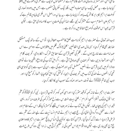
عالمی امن، اور مشترکہ روحانی وراثت کا نام دے کر مسلمانوں کو ایک نئے فکری دھوکے میں مبتلا
کیا جا رہا ہے۔یہ محض ایک سیاسی معاہدہ نہیں، بلکہ ایک نظریاتی منصوبہ ہے، جس میں یہود و نصاریٰ
کو ملتِ ابراہیم کا برابر کا شریک باور کرایا جا رہا ہے۔ یہ بیانیہ دراصل اس فکری بنیاد پر قائم ہے کہ
ابراہیم علیہ السلام سب کے مشترک نبی تھے، لہٰذا اُن کی ملت پر سب کا مساوی حق ہے۔ لیکن
قرآن مجید اس موقف کو صریح الفاظ میں رد کرتا ہے۔
جب اللہ تعالیٰ نے حضرت ابراہیم کو امامتِ خلق کا منصب عطا فرمایا، تو اس کے ساتھ ایک مستقل
ضابطہ بھی قائم کر دیا: “لا ینال عہدی الظالمین” یعنی جو لوگ ظلم میں مبتلا ہوں گے، وہ میرے اس
عہدِ امامت سے خارج ہوں گے۔ ظلم کی تعبیر قرآن کے مطابق شرک، انکارِ وحی، تحریفِ کلامِ
الٰہی، اور شعائرِ دین سے انحراف پر بھی صادق آتی ہے۔ اگر اہلِ کتاب کی تاریخ دیکھی جائے تو یہی
وہ جرائم ہیں جن پر قرآن نے انھیں مسلسل تنبیہ اور لعنت کی ہے۔ ان کی سب سے بڑی کوتاہی یہی
تھی کہ انھوں نے اللہ کی کتاب میں تحریف کی، انبیاء کو قتل کیا، حق کو چھپایا، شعائر کو مسخ کیا، اور
جب نبی خاتم ﷺ آئے تو ضد، حسد اور عناد کے سبب اُن کا انکار کر دیا۔
حضرت ابراہیم نے خانہ کعبہ کو قبلہ مقرر کیا، اور اسی کعبہ کو مرکز توحید قرار دیا۔ نبی کریم ﷺ کو حکم
ہوا “فَوَلِّ وَجْهَكَ شَطْرَ الْمَسْجِدِ الْحَرَام”، یعنی بیت المقدس سے رُخ موڑ کر کعبہ کی طرف منہ کرو۔ یہی
قبلہ ابراہیم کی پہچان تھا۔ لیکن اہلِ کتاب نے نہ صرف اس قبلے کو مسترد کیا بلکہ اس کے مقام اور
شعائر سے مکمل روگردانی اختیار کی۔ حج جسے ابراہیم نے تمام انسانیت کے لیے اللہ کے حکم سے
فرض قرار دیا، اسے ترک کر دیا گیا۔ قرآن کہتا ہے “وَأَذِّن فِی النَّاسِ بِالْحَجِّ” حضرت ابراہیم کا وہ اعلانِ
حج آج بھی جاری ہے، لیکن وہ اقوام جو اس شعیرہ کی نہ تعظیم کرتی ہیں، نہ ادائیگی، وہ کس طرح ملتِ