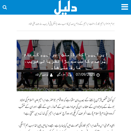
ہوم
<<
ابراہیم اکارڈ: ملتِ ابراہیم کے نام پر صدی کا سب سے بڑا نظریاتی فریب . عارف علی شاہ
ابراہیم اکارڈ: ملتِ ابراہیم کے نام
پر صدی کا سب سے بڑا نظریاتی فریب .
عارف علی شاہ
07/09/2025
تبصرہ لکھیے
عارف علی شاہ
کیا کوئی شخص قرآن پڑھنے کے بعد یہ مان سکتا ہے کہ وہ قوم، جو حضرت ابراہیم علیہ السلام کی اولاد
ہونے کے باوجود ان کے عقائد، ان کی عبادات، ان کے شعائر، ان کے قبلے، اور ان کے منتخب
کردہ دینی نام (اسلام) سے انحراف کر چکی ہو، وہ آج “ملتِ ابراہیم” کی نمائندہ بن سکتی ہے؟
یہی دعویٰ اس وقت ابراہیم اکارڈ کی صورت میں کیا جا رہا ہے، جسے دنیا میں بین المذاہب ہم آہنگی،