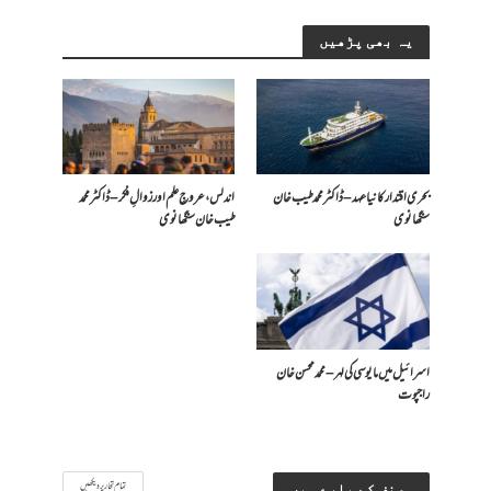
یہ بھی پڑھیں
بحری اقتدار کا نیا عہد – ڈاکٹر محمد طیب خان
اندلس، عروجِ علم اور زوالِ فکر – ڈاکٹر محمد
سنگھانوی
طیب خان سنگھانوی
اسرائیل میں مایوسی کی لہر – محمد محسن خان
راجپوت
تمام تحاریر دیکھیں
مصنف کے بارے میں