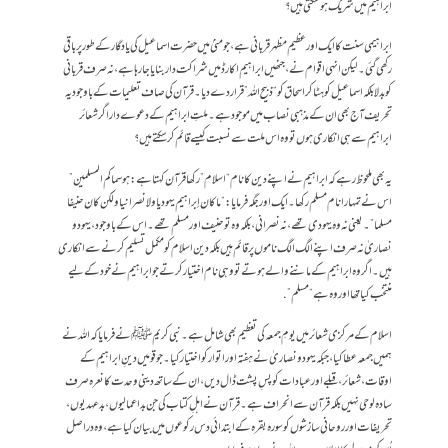
ابراہیم میں شریک ہو سکتی ہیں؟
ابراہیمی سنت کا ایک اور عظیم مظہر قربانی ہے، جو منیٰ میں حضرت اسماعیل کی یادگار کے طور پر باقی
رکھی گئی۔ لیکن انہی اقوام نے، جنھیں ابراہیم اکارڈ میں شراکت دار بنایا جا رہا ہے، نہ صرف قربانی
کو بدلا بلکہ اسماعیل کو ہٹا کر اسحاق کو “ذبیح اللہ” قرار دے دیا۔ قرآن کی صاف تعلیمات کے باوجود یہ
تحریف آج بھی ان کے مذہبی نصاب میں موجود ہے۔ ملتِ ابراہیم کے دعوے دار اگر شعائر
ابراہیم سے ہی انکاری ہوں تو وہ اس ملت سے نسبت کیسے قائم کر سکتے ہیں؟
یہ بھی ملحوظ رہے کہ ابراہیم نے اپنے دین کا نام “اسلام” رکھا قرآن کہتا ہے: هو سماكم المسلمين”
اس نے تمہارا نام مسلم رکھا۔ ایک اور جگہ فرمایا: “ما كان إبراهيم يهوديا ولا نصرانيا ولكن كان حنيفا
مسلما”۔ یعنی نہ وہ یہودی تھے، نہ نصرانی، بلکہ وہ تو حنیف اور مسلم تھے۔ اس کے باوجود، یہود و
نصاریٰ نہ صرف اپنے الگ الگ ناموں پر قائم ہیں بلکہ دین اسلام کو مکمل تسلیم کرنے سے انکاری
ہیں۔ اگر وہ ابراہیم کے ماننے والے ہوتے تو وہی نام اختیار کرتے جو ابراہیم نے خود کے لیے
منتخب کیا تھا اور وہ ہے “مسلم”.
اسلام کے مرکزی شعائر میں یومِ جمعہ کی تعظیم بھی شامل ہے۔ نبی کریم ﷺ نے فرمایا کہ اللہ نے
ہمیں جمعہ عطا کیا، جبکہ یہود و نصاریٰ نے ہفتہ اور اتوار کو اختیار کیا۔ جو قومیں دینِ ابراہیم کے
اوقات، شعائر، قبلے اور عبادات کو پسِ پشت ڈال دیں، ان کے ساتھ دینی وحدت کا نعرہ صرف
سادہ لوحی نہیں بلکہ قرآن سے انحراف ہے۔قرآن نے اہلِ کتاب کی جن بداعمالیوں، بدعہدیوں،
تحریفات اور روحانی سازشوں کو سورہ بقرہ کے ابتدائی دس رکوعوں میں بیان کیا ہے، وہ دراصل