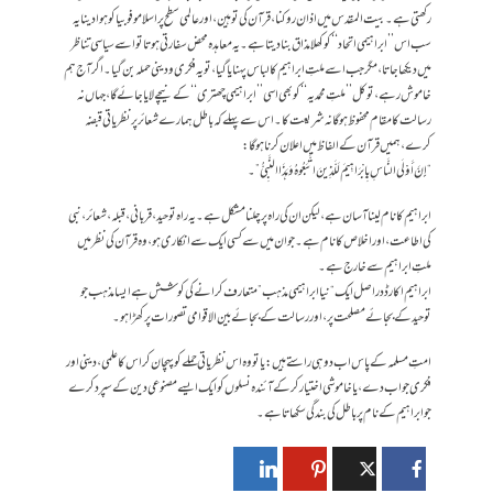
رکھتی ہے۔ بیت المقدس میں اذان روکنا، قرآن کی توہین، اور عالمی سطح پر اسلامو فوبیا کو ہوا دینا یہ
سب اس ’’ابراہیمی اتحاد‘‘ کو کھلا مذاق بنا دیتا ہے۔یہ معاہدہ محض سفارتی ہوتا تو اسے سیاسی تناظر
میں دیکھا جاتا، مگر جب اسے ملتِ ابراہیم کا لباس پہنایا گیا، تو یہ فکری و دینی حملہ بن گیا۔ اگر آج ہم
خاموش رہے، تو کل ’’ملتِ محمدیہ‘‘ کو بھی اسی ’’ابراہیمی چھتری‘‘ کے نیچے لایا جائے گا، جہاں نہ
رسالت کا مقام محفوظ ہو گا نہ شریعت کا۔ اس سے پہلے کہ باطل ہمارے شعائر پر نظریاتی قبضہ
کرے، ہمیں قرآن کے الفاظ میں اعلان کرنا ہو گا:
“إِنَّ أَوْلَى النَّاسِ بِإِبْرَاهِيمَ لَلَّذِينَ اتَّبَعُوهُ وَهَذَا النَّبِيُّ”۔
ابراہیم کا نام لینا آسان ہے، لیکن ان کی راہ پر چلنا مشکل ہے۔ یہ راہ توحید، قربانی، قبلہ، شعائر، نبی
کی اطاعت، اور اخلاص کا نام ہے۔ جو ان میں سے کسی ایک سے انکاری ہو، وہ قرآن کی نظر میں
ملتِ ابراہیم سے خارج ہے۔
ابراہیم اکارڈ دراصل ایک “نیا ابراہیمی مذہب” متعارف کرانے کی کوشش ہے ایسا مذہب جو
توحید کے بجائے مصلحت پر، اور رسالت کے بجائے بین الاقوامی تصورات پر کھڑا ہو۔
امتِ مسلمہ کے پاس اب دو ہی راستے ہیں: یا تو وہ اس نظریاتی حملے کو پہچان کر اس کا علمی، دینی اور
فکری جواب دے، یا خاموشی اختیار کر کے آئندہ نسلوں کو ایک ایسے مصنوعی دین کے سپرد کرے
جو ابراہیم کے نام پر باطل کی بندگی سکھاتا ہے۔