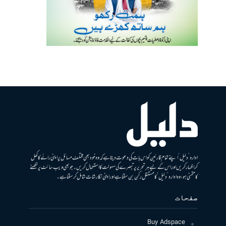
ادارہ ’دلیل‘ اپنے تمام قارئین کو اس بات کی دعوت دیتا ہے کہ وہ خود بھی مختلف مسائل پر اپنی رائے کا کھل
کر اظہار کریں اور اس کے لیے ہر تحریر پر تبصرے کی سہولت کا استعمال کریں۔ جو بھی ویب سائٹ پر لکھنے
کا متمنی ہو، وہ ادارہ ’دلیل‘ کا مستقل رکن بن سکتا ہے اور اپنی نگارشات شامل کرسکتا ہے۔
صفحات
Buy Adspace