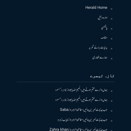
Herald Home
ادارہ دلیل
پالیسی
مقاصد
ہدایات برائے تحریر
ہمارے لکھاری
تازہ تبصرے
جہاں دائرے ختم ہوتے ہیں- نعیم اللہ باجوہ
از
طاہرہ مسعود
جہاں دائرے ختم ہوتے ہیں- نعیم اللہ باجوہ
از
طاہرہ مسعود
جب جذبات خبر بن جائیں – فاطمۃالزہرہ
از
Saba
جب جذبات خبر بن جائیں – فاطمۃالزہرہ
از
نایاب زہرہ
جب جذبات خبر بن جائیں – فاطمۃالزہرہ
از
Zahra khan