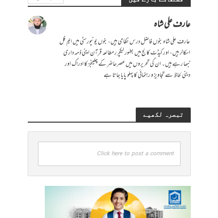
عارف علی شاہ
عارف علی شاہ بنوں فاضل درس نظامی ہیں، بنوں یونیورسٹی میں ایم فل
اسکالر ہیں، اور کیڈٹ کالج میں بطور لیکچرر مطالعہ قرآن اپنی ذمہ داری
نبھا رہے ہیں۔ ان کی تحریروں میں عصرحاضر کے چلینجز کا ادراک اور
دینی لحاظ سے تجاویز و رہنمائی کا پہلو پایا جاتا ہے
تبصرہ لکھیے
Click here to post a comment