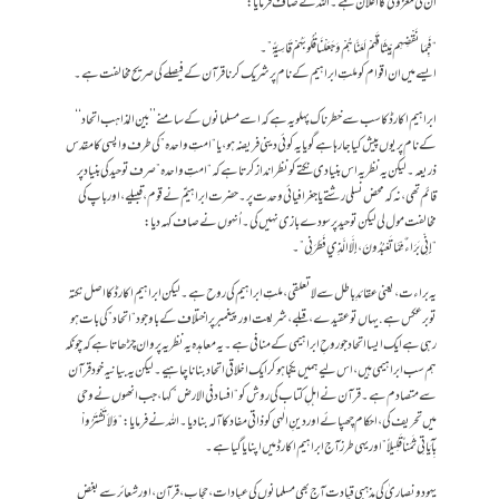
اُن کی معزولی کا اعلان ہے۔ اللہ نے صاف فرمایا:
“فَبِمَا نَقْضِهِم مِّيثَاقَهُمْ لَعَنَّاهُمْ وَجَعَلْنَا قُلُوبَهُمْ قَاسِيَةً”۔
ایسے میں ان اقوام کو ملتِ ابراہیم کے نام پر شریک کرنا قرآن کے فیصلے کی صریح مخالفت ہے۔
ابراہیم اکارڈ کا سب سے خطرناک پہلو یہ ہے کہ اسے مسلمانوں کے سامنے ’’بین المذاہب اتحاد‘‘
کے نام پر یوں پیش کیا جا رہا ہے گویا یہ کوئی دینی فریضہ ہو، یا “امتِ واحدہ” کی طرف واپسی کا مقدس
ذریعہ۔ لیکن یہ نظریہ اس بنیادی نکتے کو نظر انداز کرتا ہے کہ “امتِ واحدہ” صرف توحید کی بنیاد پر
قائم تھی، نہ کہ محض نسلی رشتے یا جغرافیائی وحدت پر۔حضرت ابراہیمؑ نے قوم، قبیلے، اور باپ کی
مخالفت مول لی لیکن توحید پر سودے بازی نہیں کی۔ اُنہوں نے صاف کہہ دیا:
“إِنِّي بَرَاءٌ مِّمَّا تَعْبُدُونَ، إِلَّا الَّذِي فَطَرَنِي”۔
یہ براءت، یعنی عقائدِ باطل سے لا تعلقی، ملتِ ابراہیم کی روح ہے۔ لیکن ابراہیم اکارڈ کا اصل نکتہ
تو برعکس ہے . یہاں تو عقیدے، قبلے، شریعت اور پیغمبر پر اختلاف کے باوجود “اتحاد” کی بات ہو
رہی ہے ایک ایسا اتحاد جو روحِ ابراہیمی کے منافی ہے۔یہ معاہدہ یہ نظریہ پروان چڑھاتا ہے کہ چونکہ
ہم سب ابراہیمی ہیں، اس لیے ہمیں یکجا ہو کر ایک اخلاقی اتحاد بنانا چاہیے۔ لیکن یہ بیانیہ خود قرآن
سے متصادم ہے۔ قرآن نے اہلِ کتاب کی روش کو “افساد فی الارض” کہا،جب انھوں نے وحی
میں تحریف کی، احکام چھپائے اور دینِ الٰہی کو ذاتی مفاد کا آلہ بنا دیا۔ اللہ نے فرمایا: “وَلاَ تَشْتَرُواْ
بِآيَاتِي ثَمَناً قَلِيلاً” اور یہی طرز آج ابراہیم اکارڈ میں اپنایا گیا ہے۔
یہود و نصاریٰ کی مذہبی قیادت آج بھی مسلمانوں کی عبادات، حجاب، قرآن، اور شعائر سے بغض