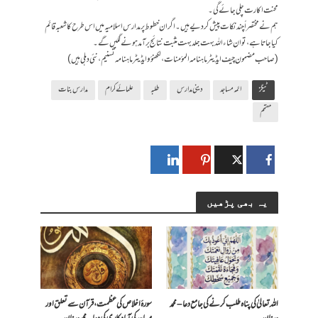
محنت اکارت چلی جائے گی۔
ہم نے مختصراً چند نکات پیش کردیے ہیں۔ اگر ان خطوط پر مدارس اسلامیہ میں اس طرح کا شعبہ قائم
کیا جاتا ہے، تو ان شاء اللہ بہت جلد بہت مثبت نتائج برآمد ہونے لگیں گے۔
(صاحب مضمون چیف ایڈیٹر ماہنامہ المؤمنات، لکھنؤ و ایڈیٹر ماہنامہ تسنیم، نئی دہلی ہیں)
ٹیگز
ائمہ مساجد
دینی مدارس
طلبہ
علمائے کرام
مدارس بنات
مہتمم
یہ بھی پڑھیں
اللہ تعالیٰ کی پناہ طلب کرنے کی جامع دعا – محمد
سورۂ اخلاص کی عظمت، قرآن سے تعلق اور