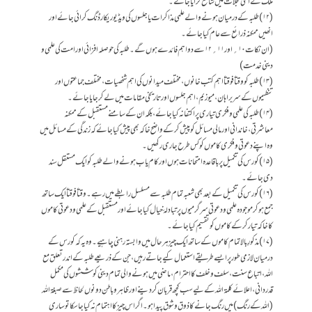
ملک کے اعلیٰ مجلات میں شائع کرایا جائے۔
(۱۲) طلبہ کے درمیان ہونے والے علمی مذاکرات یا جلسوں کی ویڈیو ریکارڈنگ کرائی جائے اور
انھیں ممکنہ ذرائع سے عام کیا جائے۔
(ان نکات ۱۰ ؍ اور ۱۱؍ ۱۲ سے دو اہم فائدے ہوں گے۔ طلبہ کی حوصلہ افزائی اور امت کی علمی و
دینی خدمت)
(۱۳) طلبہ کو وقتاً فوقتاً اہم کتب خانوں، مختلف میدانوں کی اہم شخصیات، مختلف جماعتوں اور
تنظیموں کے سربراہان، میوزیم، اہم جلسوں اور تاریخی مقامات میں لے کر جایا جائے۔
(۱۴) طلبہ کی علمی و فکری تیاری پر اکتفا نہ کیا جائے، بلکہ ان کے سامنے مستقبل کے ممکنہ
معاشرتی، خاندانی اور مالی مسائل کو پیش کرکے واضح خاکہ بھی پیش کیاجائے کہ زندگی کے مسائل میں
وہ اپنے دعوتی و فکری کاموں کو کس طرح جاری رکھیں۔
(۱۵) کورس کی تکمیل پر باقاعدہ امتحانات ہوں اور کام یاب ہونے والے طلبہ کو ایک مستقل سند
دی جائے۔
(۱۶) کورس کی تکمیل کے بعد بھی شعبہ تمام طلبہ سے مسلسل رابطے میں رہے۔ وقتاً فوقتاً ایک ساتھ
جمع ہوکر موجودہ علمی و دعوتی سرگرمیوں پر تبادلۂ خیال کیا جائے اور مستقبل کے علمی و دعوتی کاموں
کا خاکہ تیار کر کے کاموں کو تقسیم کیا جائے۔
(۱۷) مذکورِ بالا تمام کاموں کے ساتھ ایک چیز ہر حال میں وابستہ رہنی چاہیے۔ وہ یہ کہ کورس کے
درمیان لازمی طور پر ایسے طریقے استعمال کیے جاتے رہیں، جن کے ذریعے طلبہ کے اندر تعلق مع
اللہ، اتباع سنت، سلف و خلف کا احترام، ماضی میں ہونے والی تمام دینی کوششوں کی مکمل
قدردانی، اعلائے کلمۃ اللہ کے لیے سب کچھ قربان کردینے اور ظاہر وباطن دونوں لحاظ سے صبغۃ اللہ
(اللہ کے رنگ) میں رنگ جانے کا ذوق و شوق پیدا ہو۔ اگر اس چیز کا اہتمام نہ کیا جا سکا تو ساری