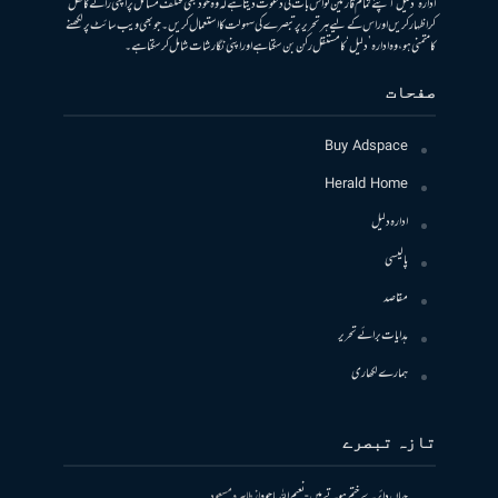
ادارہ ’دلیل‘ اپنے تمام قارئین کو اس بات کی دعوت دیتا ہے کہ وہ خود بھی مختلف مسائل پر اپنی رائے کا کھل
کر اظہار کریں اور اس کے لیے ہر تحریر پر تبصرے کی سہولت کا استعمال کریں۔ جو بھی ویب سائٹ پر لکھنے
کا متمنی ہو، وہ ادارہ ’دلیل‘ کا مستقل رکن بن سکتا ہے اور اپنی نگارشات شامل کرسکتا ہے۔
صفحات
Buy Adspace
Herald Home
ادارہ دلیل
پالیسی
مقاصد
ہدایات برائے تحریر
ہمارے لکھاری
تازہ تبصرے
جہاں دائرے ختم ہوتے ہیں- نعیم اللہ باجوہ
از
طاہرہ مسعود