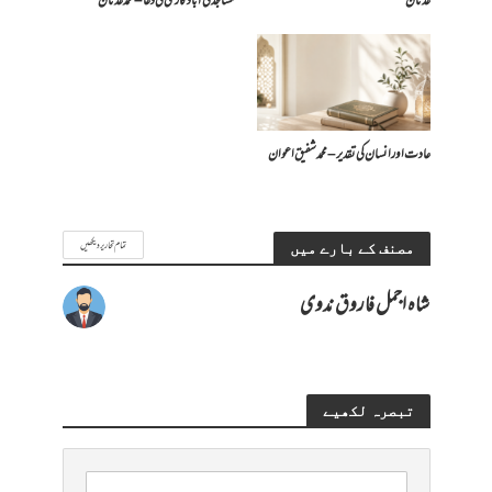
عدنان
مساجد کی آبادکاری کی دعا – محمد عدنان
عادت اور انسان کی تقدیر – محمد شفیق اعوان
تمام تحاریر دیکھیں
مصنف کے بارے میں
شاہ اجمل فاروق ندوی
تبصرہ لکھیے