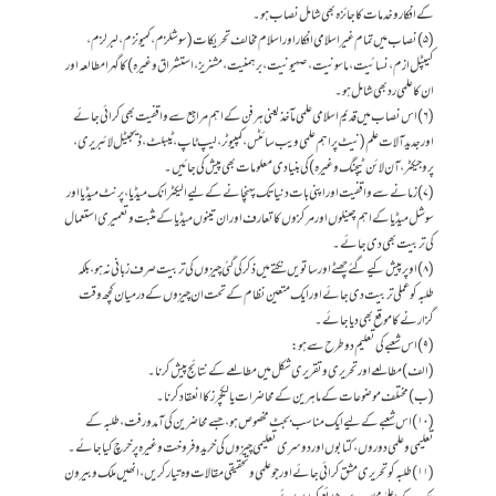
کے افکار و خدمات کا جائزہ بھی شامل نصاب ہو۔
(۵) نصاب میں تمام غیراسلامی افکار اور اسلام مخالف تحریکات (سوشلزم، کمیونزم، لبرلزم،
کیپٹل ازم، نسائیت، ماسونیت، صہیونیت، برہمنیت،مشنریز، استشراق وغیرہ) کا گہرا مطالعہ اور
ان کا علمی رد بھی شامل ہو۔
(۶) اس نصاب میں قدیم اسلامی علمی مآخذ یعنی ہر فن کے اہم مراجع سے واقفیت بھی کرائی جائے
اور جدید آلات علم ( نیٹ پر اہم علمی ویب سائٹس، کمپیوٹر، لیپ ٹاپ، ٹیبلٹ، ڈیجیٹل لائبریری،
پروجیکٹر، آن لائن ٹیچنگ وغیرہ) کی بنیادی معلومات بھی پیش کی جائیں۔
(۷) زمانے سے واقفیت اور اپنی بات دنیا تک پہنچانے کے لیے الیکٹرانک میڈیا، پرنٹ میڈیا اور
سوشل میڈیا کے اہم چینلوں اور مرکزوں کا تعارف اور ان تینوں میڈیا کے مثبت و تعمیری استعمال
کی تربیت بھی دی جائے۔
(۸) اوپر پیش کیے گئے چھٹے اور ساتویں نکتے میں ذکر کی گئی چیزوں کی تربیت صرف زبانی نہ ہو، بلکہ
طلبہ کو عملی تربیت دی جائے اور ایک متعین نظام کے تحت ان چیزوں کے درمیان کچھ وقت
گزارنے کا موقع بھی دیا جائے۔
(۹) اس شعبے کی تعلیم دو طرح سے ہو:
(الف) مطالعے اور تحریری و تقریری شکل میں مطالعے کے نتائج پیش کرنا۔
(ب) مختلف موضوعات کے ماہرین کے محاضرات یا لیکچرز کا انعقاد کرنا۔
(۱۰) اس شعبے کے لیے ایک مناسب بجٹ مخصوص ہو، جسے محاضرین کی آمدورفت، طلبہ کے
تعلیمی و علمی دوروں، کتابوں اور دوسری تعلیمی چیزوں کی خرید و فروخت وغیرہ پر خرچ کیا جائے۔
(۱۱) طلبہ کو تحریری مشق کرائی جائے اور جو علمی و تحقیقی مقالات وہ تیار کریں، انھیں ملک و بیرون