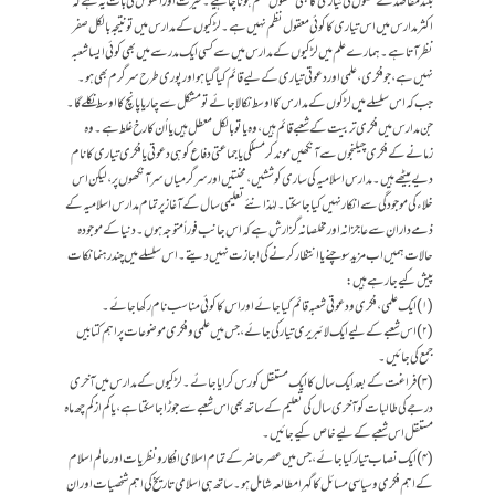
بلند مقاصد کے حصول کی تیاری کا بھی معقول نظم ہونا چاہیے۔ حیرت اور افسوس کی بات یہ ہے کہ
اکثر مدارس میں اس تیاری کا کوئی معقول نظم نہیں ہے۔ لڑکیوں کے مدارس میں تو نتیجہ بالکل صفر
نظر آتا ہے۔ ہمارے علم میں لڑکیوں کے مدارس میں سے کسی ایک مدرسے میں بھی کوئی ایسا شعبہ
نہیں ہے، جو فکری، علمی اور دعوتی تیاری کے لیے قائم کیا گیا ہو اور پوری طرح سرگرم بھی ہو۔
جب کہ اس سلسلے میں لڑکوں کے مدارس کا اوسط نکالا جائے تو مشکل سے چار یا پانچ کا اوسط نکلے گا۔
جن مدارس میں فکری تربیت کے شعبے قائم ہیں، وہ یا تو بالکل معطل ہیں یا اُن کا رخ غلط ہے۔ وہ
زمانے کے فکری چیلنجوں سے آنکھیں موند کر مسلکی یا جماعتی دفاع کو ہی دعوتی یا فکری تیاری کا نام
دیے بیٹھے ہیں۔ مدارس اسلامیہ کی ساری کوششیں، محنتیں اور سرگرمیاں سر آنکھوں پر، لیکن اس
خلاء کی موجودگی سے انکار نہیں کیا جاسکتا۔ لہٰذا نئے تعلیمی سال کے آغاز پر تمام مدارس اسلامیہ کے
ذمے داران سے عاجزانہ اور مخلصانہ گزارش ہے کہ اس جانب فوراً متوجہ ہوں۔ دنیا کے موجودہ
حالات ہمیں اب مزید سوچنے یا انتظار کرنے کی اجازت نہیں دیتے۔ اس سلسلے میں چند رہنما نکات
پیش کیے جارہے ہیں:
(۱) ایک علمی، فکری و دعوتی شعبہ قائم کیا جائے اور اس کا کوئی مناسب نام رکھا جائے۔
(۲) اس شعبے کے لیے ایک لائبریری تیار کی جائے، جس میں علمی و فکری موضوعات پر اہم کتابیں
جمع کی جائیں۔
(۳) فراغت کے بعد ایک سال کا ایک مستقل کورس کرایا جائے۔ لڑکیوں کے مدارس میں آخری
درجے کی طالبات کو آخری سال کی تعلیم کے ساتھ بھی اس شعبے سے جوڑا جاسکتا ہے، یا کم از کم چھ ماہ
مستقل اس شعبے کے لیے خاص کیے جائیں۔
(۴) ایک نصاب تیار کیا جائے، جس میں عصر حاضر کے تمام اسلامی افکار و نظریات اور عالم اسلام
کے اہم فکری و سیاسی مسائل کا گہرا مطالعہ شامل ہو۔ ساتھ ہی اسلامی تاریخ کی اہم شخصیات اور ان