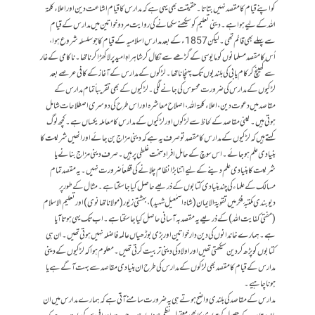
کو اپنے قیام کا مقصد نہیں بتاتا۔ حقیقت بھی یہی ہے کہ مدارس کا قیام اشاعت دین اور اعلاء کلمۃ
اللہ کے لیے ہواہے۔ دینی تعلیم کو سیکھنے سکھانے کی روایت مرد و خواتین میں مدارس کے قیام
سے پہلے بھی قائم تھی۔ لیکن 1857ء کے بعد مدارس اسلامیہ کے قیام کاجو سلسلہ شروع ہوا،
اُس کا مقصد مسلمانوں کو مایوسی کے گڑھے سے نکال کر شاہراہِ امید پر لاکھڑا کرنا تھا۔ ناکامی کے غار
سے کھینچ کر کام یابی کی بلندیوں تک پہنچانا تھا۔ لڑکوں کے مدارس کے آغاز کے کافی عرصے بعد
لڑکیوں کے مدارس کی ضرورت محسوس کی جانے لگی۔ لڑکیوں کے بھی تقریباً تمام مدارس کے
مقاصد میں دعوت دین، اعلاء کلمۃ اللہ، اصلاح معاشرہ اور اس طرح کی دوسری اصطلاحات شامل
ہوتی ہیں۔ یعنی مقاصد کے لحاظ سے لڑکوں اور لڑکیوں کے مدارس کا معاملہ یکساں ہے۔ کچھ لوگ
کہتے ہیں کہ لڑکیوں کے مدارس کا مقصد تو صرف یہ ہے کہ دینی مزاج بن جائے اور انھیں شریعت کا
بنیادی علم ہوجائے۔ اس سوچ کے حامل افراد سخت غلطی پر ہیں۔ صرف دینی مزاج بنانے یا
شریعت کا بنیادی علم دینے کے لیے اتنا بڑا نظام چلانے کی قطعاً ضرورت نہیں۔ یہ مقصد تمام
مسالک کے علماء کی چند بنیادی کتابوں کے ذریعے حاصل کیا جاسکتا ہے۔ مثال کے طور پر
دیوبندی مکتبۂ فکر میں تقویۃ الایمان (شاہ اسمٰعیل شہید)، بہشتی زیور (مولانا تھانوی) اور تعلیم الاسلام
(مفتی کفایت اللہ) کے ذریعے یہ مقصد بہ آسانی حاصل کیا جاسکتا ہے۔ اب تک یہی ہوتا آیا
ہے۔ ہمارے خاندانوں کی دین دار خواتین اور بڑی بوڑھیاں عالمہ فاضلہ نہیں ہوتی تھیں۔ ان ہی
کتابوں کو پڑھ کر دین سیکھتی تھیں اور اولاد کی دینی تربیت کرتی تھیں۔ معلوم ہوا کہ لڑکیوں کے دینی
مدارس کے قیام کا مقصدبھی لڑکوں کے مدارس کی طرح ان بنیادی مقاصد سے بہت آگے ہے یا
ہونا چاہیے۔
مدارس کے مقاصد کی بلندی واضح ہوتے ہی یہ ضرورت سامنے آتی ہے کہ ہمارے مدارس میں ان