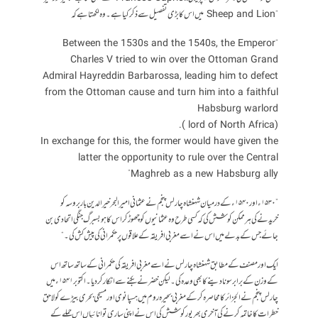
“ Sheep and Lion میں اس کا بڑی تفصیل سے ذکر کیا ہے ۔ وہ لکھتا ہے کہ
“Between the 1530s and the 1540s, the Emperor
Charles V tried to win over the Ottoman Grand
Admiral Hayreddin Barbarossa, leading him to defect
from the Ottoman cause and turn him into a faithful
Habsburg warlord
(lord of North Africa ).
In exchange for this, the former would have given the
latter the opportunity to rule over the Central
Maghreb as a new Habsburg ally”
” ۱۵۳۰ ء اور ۱۵۴۰ ء کے درمیان شہنشاہ چارلس پنجم نے عثمانی امیر البحر خیر الدین باربروسہ کو
خریدنے کی ہر ممکن کوشش کی کہ کسی طرح وہ عثمانیوں کو چھوڑ کر اس کا ہوبسبرگ جنگی اتحادی بن
جائے جس کے بدلے میں اس نے اسے مغربی افریقہ کے علاقوں پر حکمرانی کی پیش کش کی ۔ “
ایک اور مصنف کے مطابق شہنشاہ چارلس نے اسے مغربی افریقہ کی حکمرانی کے ساتھ ساتھ اس
کے وزن کے برابر سونا دینے کا بھی وعدہ کی ۔ لیکن خضر نے بکنے سے انکار کر دیا ۔ اکتوبر ۱۵۴۱ء میں
چارلس پنجم نے الجزائر کا محاصرہ کرکے مغربی بحیرہ روم میں ہسپانوی اور مسیحی بحری بیڑے کو لاحق
خطرات کا خاتمہ کرنے کی آخری بھر پور کوشش کی اس نے اپنی ساری توانائیاں اس حملے کے