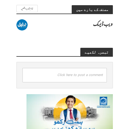
تمام تحاریر دیکھیں
مصنف کے بارے میں
ویب ڈیسک
تبصرہ لکھیے
Click here to post a comment