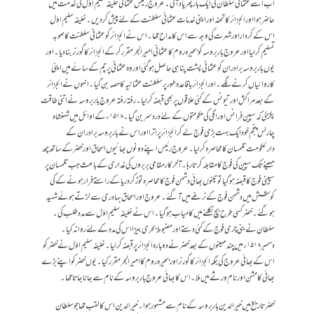
اب اسے عثمانی سلطان کی ایک بار پھر یاد آئی ۔ عروج رئیس عثمانی خلیفہ سلیم اوّل کی خدمت میں
حاضر ہوا اور الجزائر کا تحفہ اور اپنی خدمات عثمانی سلطنت کے لئے پیش کردیں ۔خلیفہ سلیم اوّل
اس کے کردار اور شہرت کی وجہ سے اس کا مداح تھا۔ اس نے الجزائر کو عثمانی سلطنت کا صوبہ
تسلیم کر لیا اور عروج باربروسہ کو بحیرہ روم کا عثمانی امیر البحر مقرر کر کے الجزائر کا گورنر بنا دیا۔ اور
یوں باربروسہ برادران کو عثمانی پشت پناہی حاصل ہوگئی اور وہ عثمانی پرچم کے سائے میں اپنی
کاروائیاں کرنے لگے۔ اور الجزائر باقاعدہ طور پر سلطنت عثمانیہ کا حصہ بن گیا ۔ انہوں نے الجزائر
کے بعد مراکش اور تیونس کے کئی علاقوں پر بھی قبضہ کرلیا۔ رفتہ رفتہ عروج باربروسہ نے اتنی طاقت
پکڑ لی کہ سپین فرانس اور اٹلی کی حکومتوں کے لئے درد سر بن گیا۔ ۱۵۱۸ء کے اوائل میں شہنشاہ
چارلس پنجم خود ایک بہت بڑی فوج لے کر الجزائر پر اترا اور اس نے باربروسہ برادران کے
دارلحکومت تلمسان کا محاصرہ کرلیا ۔ عروج رئیس اپنے دونوں بھائیوں اسحاق اور خضر کے ساتھ چھ
مہینے تک سپین کی فوج کا مقابلہ کرتا رہا ۔ آخر کار مقامی بربروں کی غداری کے باعث جب تلمسان پر
سپینی فوج کا قبضہ ہوگیا تو تینوں بھائی دشمن فوج کا محاصرہ توڑ کر دریاکے راستے فرار ہونے کے کی
کوشش میں دشمن فوج کے نرغے میں آگئے۔ عروج اور اسحاق بہادری سے لڑتے ہوئے شہید
ہوگئے ۔ خضر کسی طرح بچ نکلنے میں کامیاب ہوگیا۔ اس نے خلیفہ سلیم اوّل سے مدد طلب کی ۔
سلطان نے ینی چری فوج کے کئی دستے اور مضبوط بحری بیڑا اس کی مدد کے لئے روانہ کیا ۔
دسمبر ۱۵۱۸ء میں چند مہینوں کے بعد خضر نے دوبارہ الجزائر پر قبضہ کرلیا۔ خلیفہ سلیم اوّل نے خضر کو
اس کے بھائی عروج کی جگہ الجزائر کا گورنر اور بحیرہ روم کا امیرالبحر مقرر کیا ۔ یوں خضر کو اپنے بڑے
بھائی کا مشن اور نام ورثے میں ملا۔ اس کا بھائی عروج باربروسہ کے نام سے جانا جاتا تھا ۔
خضر تاریخ میں خیرالدین باربروسہ کے نام سے مشہور ہوا ۔ خیرالدین اس کا لقب تھا جو سلطان