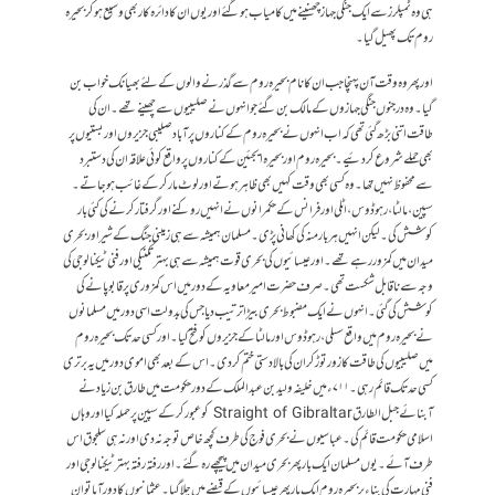
ہی وہ ٹمپلرز سے ایک جنگی جہاز چھنینے میں کامیاب ہوگئے اور یوں ان کا دائرہ کار بھی وسیع ہو کر بحیرہ
روم تک پھیل گیا۔
اور پھر وہ وقت آن پہنچا جب ان کا نام بحیرہ روم سے گذرنے والوں کے لئے بھیانک خواب بن
گیا۔ وہ درجنوں جنگی جہازوں کے مالک بن گئے جو انہوں نے صلیبیوں سے چھینے تھے ۔ ان کی
طاقت اتنی بڑھ گئی تھی کہ اب انہوں نے بحیرہ روم کے کناروں پر آباد صلیبی جزیروں اوربستیوں پر
بھی حملے شروع کر دئیے۔ بحیرہ روم اور بحیرہ ایجئین کے کناروں پر واقع کوئی علاقہ ان کی دستبرد
سے محفوظ نہیں تھا۔ وہ کسی بھی وقت کہیں بھی ظاہر ہوتے اور لوٹ مار کر کے غائب ہوجاتے۔
سپین ، مالٹا، رہوڈوس ، اٹلی اور فرانس کے حکمرانوں نے انہیں روکنے اور گرفتار کرنے کی کئی بار
کوشش کی ۔ لیکن انہیں ہر بار منہ کی کھانی پڑی ۔ مسلمان ہمیشہ سے ہی زمینی جنگ کے شیر اور بحری
میدان میں کمزور رہے تھے ۔ اور عیسائیوں کی بحری قوت ہمیشہ سے ہی بہتر تکنیکی اور فنی ٹیکنالوجی کی
وجہ سے ناقابل شکست تھی۔ صرف حضرت امیر معاویہ کے دور میں اس کمزوری پر قابو پانے کی
کوشش کی گئی ۔ انہوں نے ایک مضبوط بحری بیڑا ترتیب دیا جس کی بدولت اسی دور میں مسلمانوں
نے بحیرہ روم میں واقع سسلی ، رہوڈوس اور مالٹا کے جزیروں کو فتح کیا ۔ اور کسی حد تک بحیرہ روم
میں صلیبیوں کی طاقت کا زور توڑ کر ان کی بالادستی ختم کر دی ۔ اس کے بعد بھی اموی دور میں یہ برتری
کسی حد تک قائم رہی ۔ ۷۱۱ء میں خلیفہ ولید بن عبدالملک کے دور حکومت میں طارق بن زیاد نے
آبنائے جبل الطارق Straight of Gibraltar کو عبور کر کے سپین پر حملہ کیا اور وہاں
اسلامی حکومت قائم کی ۔ عباسیوں نے بحری فوج کی طرف کچھ خاص توجہ نہ دی اور نہ ہی سلجوق اس
طرف آئے ۔ یوں مسلمان ایک بار پھر بحری میدان میں پیچھے رہ گئے ۔ اور رفتہ رفتہ بہتر ٹیکنالوجی اور
فنی مہارت کی بناء پر بحیرہ روم ایک بار پھر عیسائیوں کے قبضے میں چلا گیا ۔عثمانیوں کا دور آیا تو ان