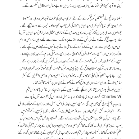
کی زیادہ توجہ بھی زمینی فتوحات کی طرف ہی رہی ۔ جس میں وہ بے مثال اور ناقابل شکست تھے۔
سلطان فاتح نے قسطنطنیہ کو فتح کرنے کے لئے بحری میدان کی طرف توجہ ضرور دی اور مضبوط
بحری بیڑا بھی بنایا لیکن بحری میدان میں ہمیشہ کی طرح اب بھی وہ عیسائیوں سے بہت پیچھے تھے ۔
چودھویں صدی یوں ہی گذر گئی ۔ پندرہویں صدی کے آغاز میں عثمانی جہاں زمینی میدان میں تقریباً
سارا یورپ فتح کرتے ہوئے فرانس کے دروازے پر دستک دے رہے تھے وہیں سارا بحیرہ روم ،
اس میں واقع جزیرے اور اس کے اردگرد کے ساحلی علاقے عیسائیوں کے قبضے میں جا چکے تھے ۔
مالٹا ، رہوڈوس اور سسلی سے مسلمانوں کو انتہائی بے دردی سے قتل و عام کے بعد نکالا جا چکا تھا ۔
سپین کے مسلمان غرناطہ کی حکومت کے خاتمے کے بعد در بدر کی ٹھوکریں کھاتے پھر رہے تھے ۔
یہ وہ زمانہ تھا جب ترکی پر سلطان فاتح کے بیٹے بایزید دوئم کی حکومت تھی جو نسبتاً کمزور حکمران تھا اس
میں اپنے باپ جیسی کوئی خوبی موجود نہ تھی ۔ رہوڈوس ، مالٹا ، بحیرہ روم اور بحیرہ ایجئین کے اکثر
ساحلی علاقے اور ان سمندروں میں واقع چھوٹے چھوٹے جزیروں پر ٹمپلرز کا قبضہ تھا۔
سپین پر عیسائی پوری طرح قابض ہو چکے تھے ۔ سپین کے بادشاہ چارلس خامس ( کارلوس پنجم
) Charles V کو مقدس رومی بادشاہ کا درجہ حاصل تھا اور اس کی حکومت تقریباً پورے
یورپ پر پھیلی ہوئی تھی جس میں اٹلی ، جرمنی ، سپین ہالینڈ ، فرانس ، سسلی ، اور سارڈنیا کے ممالک شامل
تھے۔ الجزائر ، مراکش، تیونس اور لبیا اور دیگر مغربی افریقہ کے ممالک بھی یا تو سپین کے قبضے میں
تھے یا پھر اس کی باجگزار ریاستوں میں کی حثیت سے زندہ تھے ۔ شہنشاہ چارلس پنجم اس وقت دنیا کی
سب سے بڑی بحری قوت کا مالک تھا لیکن بحیرہ روم میں ان دو بھائیوں نے چارلس پنجم کی طاقت کو
کھلم کھلا للکار رکھاتھا۔ ٹمپلرز اور چارلس پنجم اور سارایورپ مل کر بھی ان کے بڑھتے قدموں کو روکنے