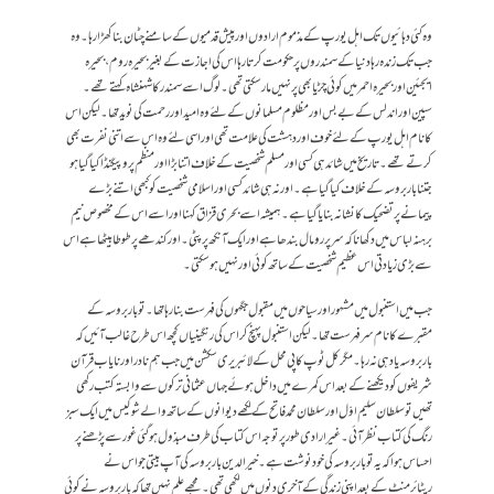
وہ کئی دہائیوں تک اہل یورپ کے مذموم ارادوں اور پیش قدمیوں کے سامنے چٹان بنا کھڑا رہا ۔ وہ
جب تک زندہ رہا دنیا کے سمندروں پر حکومت کرتا رہا اس کی اجازت کے بغیر بحیرہ روم ، بحیرہ
ایجئین اور بحیرہ احمر میں کوئی چڑیا بھی پر نہیں مار سکتی تھی ۔ لوگ اسے سمندر کا شہنشاہ کہتے تھے ۔
سپین اور اندلس کے بے بس اور مظلوم مسلمانوں کے لئے وہ امید اور رحمت کی نوید تھا۔ لیکن اس
کا نام اہل یورپ کے لئے خوف اور دہشت کی علامت تھی اور اسی لئے وہ اس سے اتنی نفرت بھی
کرتے تھے۔ تاریخ میں شائد ہی کسی اور مسلم شخصیت کے خلاف اتنا بڑا اور منظم پروپیگنڈا کیا گیا ہو
جتنا باربروسہ کے خلاف کیا گیا ہے ۔ اور نہ ہی شائد کسی اور اسلامی شخصیت کو کبھی اتنے بڑے
پیمانے پر تضحیک کا نشانہ بنایا گیا ہے ۔ ہمیشہ اسے بحری قزاق کہنا اور اسے اس کے مخصوص نیم
برہنہ لباس میں دکھانا کہ سر پر رومال بندھا ہے اور ایک آنکھ پر پٹی ۔ اور کندھے پر طوطا بیٹھا ہے اس
سے بڑی زیادتی اس عظیم شخصیت کے ساتھ کوئی اور نہیں ہوسکتی ۔
جب میں استنبول میں مشہور اور سیاحوں میں مقبول جگہوں کی فہرست بنا رہا تھا ۔ تو باربروسہ کے
مقبرے کا نام سر فہرست تھا ۔ لیکن استنبول پہنچ کر اس کی رنگینیاں کچھ اس طرح غالب آئیں کہ
باربروسہ یاد ہی نہ رہا ۔ مگر کل ٹوپ کاپی محل کے لائبریری سکشن میں جب ہم نادر اور نایاب قرآن
شریفوں کو دیکھنے کے بعد اس کمرے میں داخل ہوئے جہاں عثمانی ترکوں سے وابستہ کتب رکھی
تھیں تو سلطان سلیم اوّل اور سلطان محمد فاتح کے لکھے دیوانوں کے ساتھ والے شوکیس میں ایک سبز
رنگ کی کتاب نظر آئی ۔ غیر ارادی طور پر توجہ اس کتاب کی طرف مبذول ہو گئی غور سے پڑھنے پر
احساس ہوا کہ یہ تو باربروسہ کی خود نوشت ہے ۔ خیرالدین باربروسہ کی آپ بیتی جو اس نے
ریٹائرمنٹ کے بعد اپنی زندگی کے آخری دنوں میں لکھی تھی ۔ مجھے علم نہیں تھا کہ باربروسہ نے کوئی