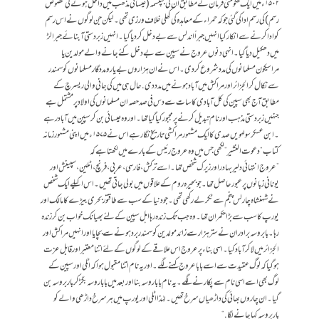
۱۵۰۲ء میں ایک حکومتی فرمان کے مطابق ان کی بپتسمہ (عیسائی مذھب میں داخل ہونے کی مخصوص
رسم ) کی رسم ادا کی گئی جو کہ حمراء کے معاہدہ کی کھلی خلاف ورزی تھی ۔ لیکن جن لوگوں نے اس رسم
کو ادا کرنے سے انکار کیا انہیں جبراً اندلس سے بے دخل کر دیا گیا ۔ انہیں زبردستی آبنائے جبرالڑ
میں دھکیل دیا گیا۔ انہی دنوں عروج نے سپین سے بے دخل کئے جانے والے مولدین یا
مراسیکون مسلمانوں کی مدد شروع کر دی ۔ اس نے ان ہزاروں بے یارو مدد گار مسلمانوں کو سمندر
سے نکال کر الجزائر اور مراکش میں آباد ہونے میں مدد دی. حال ہی میں کی جانی والی ریسرچ کے
مطابق آج بھی سپین کی کل آبادی کا سات سے دس فی صد حصہ ان مسلمانوں کی اولاد پر مشتمل ہے
جنہیں زبردستی مذہب اور نام تبدیل کرنے پر مجبور کیا گیا تھا۔ اور وہ عیسائی بن کر سپین میں آباد رہے
۔ ابن عسکر سولہویں صدی کا ایک مشہور مراکشی تاریخ نگار ہے اس نے ۱۵۷۵ء میں اپنی مشہور زمانہ
کتاب “ دعوت النشیر “ لکھی جس میں وہ عروج رئیس کے بارے میں لکھتا ہے کہ
”عروج انتہائی دلیر بہادر اور زیرک شخص تھا ۔ اسے ترکش ، فارسی ، عربی، فرنچ ، اٹلین ، سپینش اور
یونانی زبانوں پر عبور حاصل تھا۔ جو بحیرہ روم کے علاقوں میں بولی جاتی تھیں ۔ اس اکیلے ایک شخص
نے شہنشاہ چارلس پنجم سے ٹکر لے رکھی تھی ۔ جو دنیا کے سب سے طاقتور بحری بیڑے کا مالک اور
یورپ کا سب سے بڑا حکمران تھا ۔ وہ جب تک زندہ رہا اہل سپین کے لئے بھیانک خواب بن کر زندہ
رہا۔ بابروسہ برادران نے ستر ہزار سے زائد مولدین کو سمندر برد ہونے سے بچایا اور انہیں مراکش اور
الجزائر میں لا کر آباد کیا۔ اسی بناء پر عروج اس علاقے کے لوگوں کے لئے اتنا معتبر اور قابل عزت
ہوگیا کہ لوگ عقیدت سے اسے بابا عروج کہنے لگے۔ اور یہ نام اتنا مقبول ہوا کہ اٹلی اور سپین کے
لوگ بھی اسے اسی نام سے پکارنے لگے۔ یہ نام باباروسہ بنااور بعد میں باباروسہ بگڑ کر باربروسہ بن
گیا ۔ ان چاروں بھائی کی داڑھیاں سرخ تھیں ۔ لہٰذا اٹلی اور یورپ میں ہر سرخ داڑھی والے کو
باربروسہ کہا جانے لگا.“