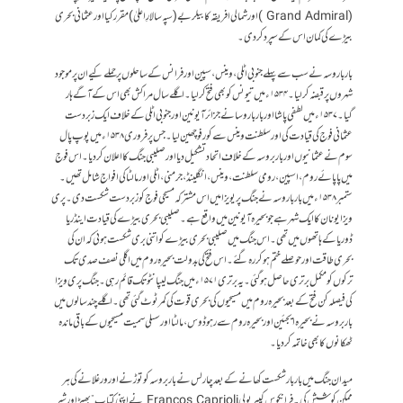
(Grand Admiral )اور شمالی افریقہ کا بیلربے (سپہ سالارِ اعلیٰ) مقرر کیا اور عثمانی بحری
بیڑے کی کمان اس کے سپرد کردی۔
بارباروسہ نے سب سے پہلے جنوبی اٹلی ، وینس ، سپین اور فرانس کے ساحلوں پر حملے کیے ان پر موجود
شہروں پر قبضہ کرلیا۔ ۱۵۳۴ء میں تیونس کو بھی فتح کرلیا ۔ اگلے سال مراکش بھی اس کے آگے ہار
گیا۔ ۱۵۳۷ء میں لطفی پاشا اور بارباروسا نے جزائر آیونین اور جنوبی اٹلی کے خلاف ایک زبردست
عثمانی فوج کی قیادت کی اور سلطنت وینس سے کورفو چھین لیا ۔ جس پر فروری ۱۵۳۸ء میں پوپ پال
سوم نے عثمانیوں اور باربروسہ کے خلاف اتحاد تشکیل دیا اور صلیبی جنگ کا اعلان کر دیا۔ اس فوج
میں پاپائے روم، اسپین، رومی سلطنت، وینس ، انگلینڈ ، جرمنی ، اٹلی اور مالٹا کی افواج شامل تھیں ۔
ستمبر ۱۵۳۸ء میں بارباروسہ نے جنگ پریویزا میں اس مشترکہ مسیحی فوج کو زبردست شکست دی ۔ پری
ویزا یونان کا ایک شہر ہے جو بحیرہ آیونین میں واقع ہے ۔ صلیبی بحری بیڑے کی قیادت اینڈریا
ڈوریا کے ہاتھوں میں تھی۔ اس جنگ میں صلیبی بحری بیڑے کو اتنی بری شکست ہوئی کہ ان کی
بحری طاقت اور حوصلے ختم ہو کر رہ گئے۔ اس فتح کی بدولت بحیرہ روم میں اگلی نصف صدی تک
ترکوں کو مکمل برتری حاصل ہوگئی ۔ یہ برتری ۱۵۷۱ء میں جنگ لیپانٹو تک قائم رہی ۔ جنگ پری ویزا
کی فیصلہ کن فتح کے بعد بحیرہ روم میں مسیحیوں کی بحری قوت کی کمر ٹوٹ گئی تھی ۔ اگلے چند سالوں میں
باربروسہ نے بحیرہ ایجئین اور بحیرہ روم سے رہوڈوس ، مالٹا اورسسلی سمیت مسیحیوں کے باقی ماندہ
ٹھکانوں کا بھی خاتمہ کر دیا۔
میدان جنگ میں بار بار شکست کھانے کے بعد چارلس نے باربروسہ کو توڑنے اور ورغلانے کی ہر
ممکن کوشش کی ۔ فرانکوس کیپریولی Francos Caprioli نے اپنی کتاب ” بھیڑ اور شیر