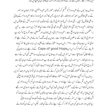
میں ناکام تھے۔ وہاں سے گذرنے والا ہر جہاز اور سمندری قافلہ ان کی پہنچ میں تھا۔
دونوں بھائیوں نے بحیرہ روم کو تقسیم کر رکھا تھا۔ خضر رئیس بحیرہ ایجئین ، شام ، لبنان اور مصر
کے ساحلی علاقوں پر حملہ آور ہوتا تھا۔ جبکہ عروج رئیس کا اثرورسوخ اور دائرہ کار بحیرہ روم کے بالائی
ساحلی علاقوں (سپین ۔ اٹلی اور فرانس )اورمغربی افریقہ کے ممالک الجزائر اور مراکش کے علاقوں میں
زیادہ تھا۔ بحیرہ روم تاریخی ، جغرافیائی ، جنگی اور تجارتی لحاظ سے دنیا کااہم ترین سمندر ہے ۔ یہ تین
براعظموں کے درمیان واقع ہے ۔ بحیرہ روم ایشیاء میں لبنان اور فلسطین سے شروع ہو کر یورپ
اور مغربی افریقہ کے ساحلوں تک پھیلا ہوا ہے ۔ جہاں یہ ایک تنگ آبنائے جبرالٹر کے ذریعے بحر
اوقیانوس سے جا ملتا ہے۔ ۱۴۹۷ء میں جب واسکوڈے گاما نے پہلی مرتبہ ہندوستان کا سفر کیا وہ
افریقہ کے گرد گھوم کر راس امید Cape of good Hope کے ذریعے ہندوستان کی
بندرگاہ کالی کٹ پہنچا اسے اس سفر میں ایک عرب ملاح احمد بن ماجد کی مدد حاصل تھی جس نے اسے
یہ رستہ بتایا تھا۔ اس سمندری رستے کی دریافت کے بعد یورپ اور ہندوستان کے درمیان تجارت
شروع ہوئی تو بحیرہ روم اہل یورپ کے لئےاور بھی زیادہ اہمیت اختیار کر گیا اور انہوں نے اس
سمندری رستے کو محفوظ رکھنے اور اس پر کنٹرول کرنے کے لئے اپنی ساری توانائیاں صرف کر دیں
۔یہاں یہ ذکر دلچسپی سے خالی نہیں کہ واسکوڈےگاما خود ایک بہت بڑا بحری قزاق تھا اور تاریخ کی
کتابوں میں رقم ہے کہ اس نے اپنے دوسرے سفر ہندوستان کے دوران کم از کم پندرہ بحری
جہازوں کو لوٹا اس نے ایک مسلم بحری جہاز پر قبضہ کیا جس پر مغربی افریقہ کے چار سو حاجی سوار تھے
جن میں پچاس خواتین بھی تھیں اس نے بڑی سفاکی سے ان حاجیوں کو غلام بنانے کے بعد جہاز کو
آگ لگا دی ۔ اپنے اس سفر کے دوران کالی کٹ سے واپس جاتے وقت وہ کئی ہندوستانی
سپاہیوں اور سولہ ماہی گیروں کو اغواء کر کے اپنے ساتھ لے گیا تھا۔لیکن اس کے ان گھناؤنے