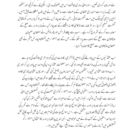
لئے صرف کر دی تھیں ۔ اور اپنی ساری طاقت اس میں جھونک دی ۔ لیکن قدرت کو کچھ اور منظور
تھا ۔ ایک زبردست سمندری طوفان کے باعث اسے ساحل پراترنے میں شدید مشکلات پیش آئیں ۔
زمین پر لڑی گئی جنگ میں اسے شکست ہوئی ۔ جس کے بعد چارلس نے ناامید ہوکر باربروسہ کو ناقابل
شکست تسلیم کرلیا۔ ہر طرف سے ناکامی کا منہ دیکھنے کے بعد چارلس نے باربروسہ سے صلح کے
معاہدے کرنے شروع کر دئیے ۔ سب سے پہلے فرانس اور پھر وینس نے سلطان سلیمان
عالیشان سے صلح کے معاہدے پر دستخط کئے ۔ جس کے بعد ۱۵۴۴ء میں شہنشاہ چارلس پنجم نے بھی
سلطان عالیشان سے صلع کا معاہدہ کر لیا۔
اب عثمانیوں کے سپر پاور بننے کی راہ میں جو آخری رکاوٹ ان کی کمزور بحری طاقت کی وجہ سے
حائل تھی باربروسہ کی بدولت وہ بھی دور ہوگئی ۔ اور سلطنت عثمانیہ دنیا کی واحد سپر پاور بن کر ابھری
۔ اب دولت عثمانیہ تین براعظموں اور تین سمندروں پر پھیل گئی تھی ۔ اور یوں عثمان غازی کا وہ
خوب پورا ہوا جو اس نے ۱۲۹۸ء میں ترکی کے ایک چھوٹے سے قصبے سوغوت میں اپنے باپ کی
چھوڑی چھوٹی سی جاگیر پر آزاد سلطنت قائم کرنے سے چند روز پہلے دیکھا تھا ۔ شہنشاہ چارلس سے
معاہدے کے بعد باربروسہ استنبول پہنچ گیا ۔ اور ۱۵۴۴ء کو خرابی صحت کی بناء پر قسطنطنیہ میں اپنی
خدمات سے سبکدوش ہوگیا۔ الجزائر میں اس کے صاحبزادے حسن پاشا کو جانشیں مقرر کیا گیا۔
ریٹائرمنٹ کے بعد باربروسہ نے اپنی سوانح حیات ”غزوات خیر الدین پاشا“ کے نام سے تحریر کی
جو ہاتھ سے لکھی گئی 5 جلدوں پر مشتمل ہے۔ اس سوانح حیات کی تمام جلدیں آج کل توپ کاپی محل
اور جامعہ استنبول کے کتب خانے میں موجود ہیں۔ خیر الدین پاشا باربروسہ کا انتقال ۱۵۴۶ء کو
قسطنطنیہ میں آبنائے باسفورس کے کنارے واقع اپنے محل میں ہوا۔