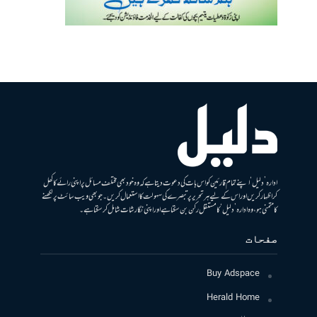
ادارہ ’دلیل‘ اپنے تمام قارئین کو اس بات کی دعوت دیتا ہے کہ وہ خود بھی مختلف مسائل پر اپنی رائے کا کھل
کر اظہار کریں اور اس کے لیے ہر تحریر پر تبصرے کی سہولت کا استعمال کریں۔ جو بھی ویب سائٹ پر لکھنے
کا متمنی ہو، وہ ادارہ ’دلیل‘ کا مستقل رکن بن سکتا ہے اور اپنی نگارشات شامل کرسکتا ہے۔
صفحات
Buy Adspace
Herald Home