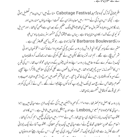
کے لئے کھولا جاتا ہے۔
یکم جولائی کو ترک کبو و تاژ میلہ Cabotage Festival مناتے ہیں اس دن عام تعطیل ہوتی
ہے ۔ کیونکہ اس دن ترکی نے ۱۹۲۶ء میں معاہدہ لوزان کے تحت اپنے دریاؤں سمندروں اور
بندرگاہوں پر دوبارہ کنٹرول حاصل کیا تھا جو پہلی جنگ عظیم کے بعد ان سے چھن گیا تھا۔ اور ۴ اپریل
کو نیوی کے شہداء کا دن منایا جاتاہے۔ یہاں سے بیشکتاش کی مشہور سٹریٹ بارباوس بلیو
وارڈ Barbaros Boulevard کا آغاز ہوتا ہے ۔جو تقریباً تین کلومیٹر لمبی ہے ۔
مقبرے کے باہر کئی خوانچہ فروش باربروسہ کے پرچم کی تصاویر والے لاکٹ ،انگوٹھیاں اور ٹی
شرٹس بیچ رہے تھے ۔ ہم اندر تو نہ جاسکے لیکن میں نے کھلی کھڑکی سے اندر جھانک کر دیکھا جہاں
ایک بڑے کمرے کے وسط میں باربروسہ اپنے دونوں بیٹوں کے درمیان محو خواب تھا۔ اس کی قبر پر
اس کا مشہور زمانہ سبز پرچم بچھا ہوا تھا۔ میں دونوں ہاتھوں سے کھلی کھڑکی کی سلاخیں پکڑکر اپنے بچپن
کے ہیرو کو دیکھتا رہا ۔ میں نے کئی بار فاتحہ پڑھی ۔ میری چشم تصور میں سرخ داڑھی والا بارعب چہرہ
گھوم رہاتھا جس نے ربع صدی تک ایل یورپ کو ناکوں چنے چبوائے رکھے۔ جس نے ترکوں کی کمزور
بحری قوت کو ناقابل شکست بنا دیا تھا۔
باربروسہ کا اصل نام خضر تھا۔ وہ ۱۴۷۸ء کو بحیرہ ایجئین میں ترکی کے ایک جزیرے میڈلی میں پیدا ہوا
۔ میڈلی کا موجودہ نام لسبوس Lesbos ہے اور یہ آجکل یونان میں شامل ہے ۔ اس کا والد
یعقوب آغا ایک ریٹارئرڈ ینی چری سپاہی تھا۔ جس نے ۱۴۶۲ء میں میڈلی کی فتح میں اہم کردار کیا تھا۔
انعام کے طور پر سلطان محمد فاتح نے اسے میڈلی میں ایک جاگیر عطا کی ۔یعقوب آغا نے ایک یونانی
عورت کیترینہ سے شادی کی جو ایک آرتھوڈوکس پادری کی بیوہ تھی ۔ اس کے چار بیٹے اور دو بٹیاں