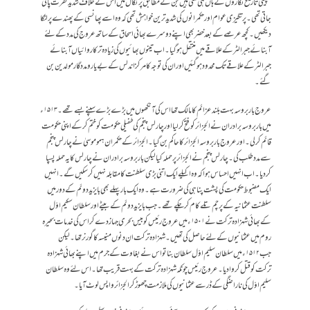
سپینی تاریخ نگاروں کے ہاں ہی ملتی ہیں جن کے مطابق پرتگال میں اس کے خلاف شدید نفرت پائی
جاتی تھی ۔ پرتگیزی عوام اور حکمرانوں کی شدید ترین خواہش تھی کہ وہ اسے پھانسی کے پھندے پر لٹکا
دیکھیں۔ کچھ عرصے کے بعد خضر بھی اپنے دوسرے بھائی اسحاق کے ساتھ عروج کی مدد کے لئے
آبنائے جبرالٹر کے علاقے میں منتقل ہوگیا ۔ اب تینوں بھائیوں کی زیادہ تر کاروائیاں آبنائے
جبرالٹر کے علاقے تک محدود ہوگئیں اور ان کی توجہ کا مرکز اندلس کے بے یارو مدد گار مولدین بن
گئے۔
عروج باربروسہ بہت بلند عزائم کا مالک تھا اس کی آنکھوں میں بڑے بڑے سپنے بسے تھے ۔ ۱۵۱۳ء
میں باربروسہ برادران نے الجزائر کو فتح کرلیا اور چارلس پنجم کی طفیلی حکومت کو ختم کر کے اپنی حکومت
قائم کر لی۔ اور عروج باربروسہ الجزائر کا حاکم بن گیا۔ الجزائر کے حکمران ہمو موسیٰ نے چارلس پنجم
سے مدد طلب کی۔ چارلس پنجم نے الجزائر پر حملہ کیا لیکن باربروسہ برادران نے چارلس کا یہ حملہ پسپا
کردیا ۔ اب انہیں احساس ہوا کہ وہ اکیلے ایک اتنی بڑی سلطنت کا مقابلہ نہیں کرسکیں گے ۔ انہیں
ایک مضبوط حکومت کی پشت پناہی کی ضرورت ہے ۔ وہ ایک بار پہلے بھی بایزید دوئم کے دور میں
سلطنت عثمانیہ کے پرچم تلے کام کر چکے تھے۔ جب بایزید دوئم کے بیٹے اور سلطان سکیم اوّل
کے بھائی شہزادہ ترکت نے ۱۵۰۱ء میں عروج رئیس کو بیس بحری جہاز دے کر اس کی خدمات بحیرہ
روم میں عثمانیوں کے لئے حاصل کی تھیں ۔ شہزادہ ترکت ان دنوں منیسہ کا گورنر تھا۔ لیکن
جب ۱۵۱۲ء میں سلطان سلیم اوّل سلطان بنا تو اس نے بغاوت کے جرم میں اپنے بھائی شہزادہ
ترکت کو قتل کروا دیا۔ عروج رئیس چونکہ شہزادہ ترکت کے بہت قریب تھا۔ اس لئے وہ سلطان
سلیم اوّل کی ناراضگی کے ڈر سے عثمانیوں کی ملازمت چھوڑ کر الجزائر واپس لوٹ آیا ۔