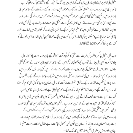
سکول کی لائبریری چھان ماری یہاں تک کہ لائبرییرین تنگ آگئی ۔ مجھے دیکھتے ہی کہہ دیتی کہ اب
لائبریری میں باربروسہ سے متعلقہ کوئی اور کتاب موجود نہیں ہے ۔ ہر گذرتے دن کے ساتھ میری
باربروسہ میں دلچسپی بڑھتی گئی اس کی پراسرار شخصیت میں بہت رغبت محسوس ہونے لگی ۔ باربروسہ
سے پکی دوستی ہوگئی -میرے لئے اس کا طرز زندگی بہت کشش کا باعث تھا ۔ بڑے بھائی کو بھی شائد
وہ اچھا لگتا تھا اس لئے قزاقوں جیساکاسٹیوم پہن کر ایک آنکھ پر پٹی باندھ کر تلوار ہاتھ میں تھامے تلوار
بازی کرنا ہمارا پسندیدہ مشغلہ بن گیا تھا۔ اس کی محبت میں ایک طوطا بھی پال لیا تھا اور اس طوطے کو
کندھے پر بٹھا کر گھومنا اچھا لگنے لگا تھا۔
جب بھی سکول یا گھر والوں کی طرف سے سختی کا کوئی وقت آتا تو مجھے باربروسہ بہت یاد آتا ۔ دل
چاہتا اگر وہ کہیں مل جائے تو جب کچھ چھوڑچھاڑ کر اس کے ساتھ بحری جہاز پر سمندر کے سفر کو نکل
جاؤں ۔شائد اس طرح سکول کی پابندیوں سے جان چھوٹ جائے ۔ میں کئی بار راتوں کو خواب میں
باربروسہ کا ہم سفر رہا تھا۔ اس کی لوٹ مار اور قتل و غارت میں شریک رہاتھا۔ وہ مجھے ایک طلسماتی
اور دیومالائی شخصیت لگتاتھا ۔ ایک مافوق الفطرت طاقت کا حامل انسان جو دنیا کا کوئی بھی کام کرسکتا
تھا۔ اس وقت مجھے صرف اتنا معلوم تھا۔ کہ وہ ایک بحری قزاق ہے اور ساری دنیا خاص طور پر
گورے اس سے بہت خوف کھاتے ہیں ۔ ان کے ڈراموں فلموں کتابوں کارٹون سیریلز میں اس کا
اتنا ذکر تھا کہ لگتاتھا جیسے وہ ان کے حواس پر سوار ہے ۔ لیکن جوں جوں وقت گذرا میری علمی قابلیت
بڑھی ۔ شعور میں پختگی آئی ، مطالعہ وسیع ہوا باربروسہ کی پراسرار شخصیت کے پرت کھلے اس کے
بارے میں زیادہ جاننے کا موقعہ ملا تو مجھے احساس ہوا کہ باربروسہ تو اسلام کا بہت بڑا خادم تھا۔ وہ
بہت اچھا مسلمان تھا ۔ وہ تھا تو انسان ہی لیکن غیر معمولی ذہانت ، بے مثال حوصلے ، بہت مضبوط
ایمان ، اور بہترین بحری جنگی صلاحیتوں کا مالک تھا –