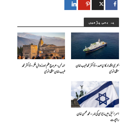
یہ بھی پڑھیں
بحری اقتدار کا نیا عہد – ڈاکٹر محمد طیب خان
اندلس، عروجِ علم اور زوالِ فکر – ڈاکٹر محمد
سنگھانوی
طیب خان سنگھانوی
اسرائیل میں مایوسی کی لہر – محمد محسن خان
راجپوت