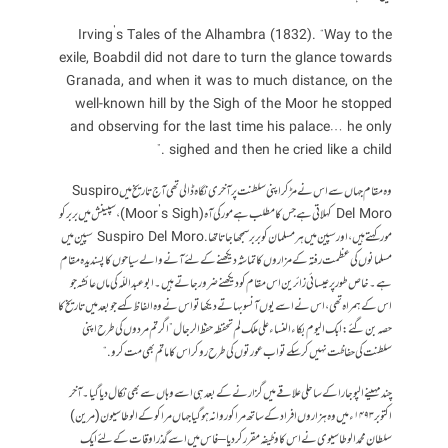
Irving’s Tales of the Alhambra (1832). “Way to the
exile, Boabdil did not dare to turn the glance towards
Granada, and when it was to much distance, on the
well-known hill by the Sigh of the Moor he stopped
and observing for the last time his palace… he only
sighed and then he cried like a child .”
وہ مقام جہاں سے اس نے مڑ کر اپنی سلطنت پر آخری نگاہ ڈالی تھی آج تاریخ میں Suspiro
Del Moro کہلاتی ہے جس کا مطلب ہے مور کی آہ ( Moor’s Sigh)، سپینش میں بربر کو
مور کہتےہیں، اور سپین میں ہر مسلمان کو بربر سمجھا جاتا تھا . Suspiro Del Moro سپین میں
مسلمانوں کی عظمت رفتہ کے مزاروں کا تماشہ دیکھنے کے لئے آنے والے سیاحوں کا پسندیدہ مقام
ہے۔ خاص طور پر عیسائی زائرین اس مقام کو دیکھنے ضرور جاتے ہیں۔ ابوعبداللّہ کی ماں عائشہ جو
اس کے ہمراہ تھی، اس نے اسے یوں آنسو بہاتے دیکھا تو اس نے وہ الفاظ کہے جو بعد میں تاریخ کا
حصہ بن گئے: ابك اليوم بكاء النساء على ملك لم تحفظه حفظ الرجال ”اگر تم مردوں کی طرح اپنی
سلطنت کی حفاظت نہیں کرسکے تو اب عورتوں کی طرح رو کر اس کا ماتم بھی مت کرو.“
چند مہینے الپوجارا کے ساحلی علاقے میں گزارنے کے بعد ہی اسے وہاں سے بھی نکال دیا گیا ۔ آخر
اکتوبر ۱۴۹۳ء میں وہ ہزاروں افراد کے ساتھ مراکو روانہ ہوگیا جہاں مراکو کے الوطاسيون (مرین)
سلطان محمد الوطاسیوی نے اس کا وظیفہ مقرر کر دیا – فاس میں اسے گذر اوقات کے لئے ایک