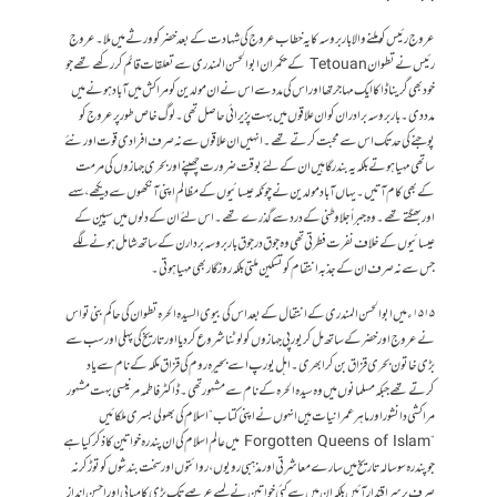
عروج رئیس کو ملنے والا باربروسہ کا یہ خطاب عروج کی شہادت کے بعد خضر کو ورثے میں ملا۔ عروج
رئیس نے تطوان Tetouan کے حکمران ابوالحسن المندری سے تعلقات قائم کر رکھے تھے جو
خود بھی گریناڈا کا ایک مہاجر تھااور اس کی مدد سے اس نے ان مولدین کو مراکش میں آباد ہونے میں
مدد دی ۔ باربروسہ برادران کو ان علاقوں میں بہت پزیرائی حاصل تھی ۔ لوگ خاص طور پر عروج کو
پوجنے کی حد تک اس سے محبت کرتے تھے ۔ انہیں ان علاقوں سے نہ صرف افرادی قوت اور نئے
ساتھی مہیا ہوتے بلکہ یہ بندرگاہیں ان کے لئے بوقت ضرورت چھپنے اور بحری جہازوں کی مرمت
کے بھی کام آتیں ۔ یہاں آباد مولدین نے چونکہ عیسائیوں کے مظالم اپنی آنکھوں سے دیکھے، سہے
اور بھگتے تھے۔ وہ جبراً جلاوطنی کے درد سے گذرے تھے۔ اس لئے ان کے دلوں میں سپین کے
عیسائیوں کے خلاف نفرت فطرتی تھی وہ جوق در جوق باربروسہ بردار ن کے ساتھ شامل ہونے لگے
جس سے نہ صرف ان کے جذبہ انتقام کو تسکین ملتی بلکہ روزگار بھی مہیا ہوتی ۔
۱۵۱۵ء میں ابوالحسن المندری کے انتقال کے بعد اس کی بیوی السیدہ الحرہ تطوان کی حاکم بنی تو اس
نے عروج اور خضر کے ساتھ مل کر یورپی جہازوں کو لوٹنا شروع کر دیا اور تاریخ کی پہلی اور سب سے
بڑی خاتون بحری قزاق بن کر ابھری ۔ اہل یورپ اسے بحیرہ روم کی قزاق ملکہ کے نام سے یاد
کرتے تھے جبکہ مسلمانوں میں وہ سیدہ الحرہ کے نام سے مشہور تھی۔ ڈاکٹر فاطمہ مرنیسی بہت مشہور
مراکشی دانشور اور ماہر عمرانیات ہیں انہوں نے اپنی کتاب “ اسلام کی بھولی بسری ملکائیں
“ Forgotten Queens of Islam میں عالم اسلام کی ان پندرہ خواتین کا ذکر کیا ہے
جو پندرہ سو سالہ تاریخ میں سارےمعاشرتی اور مذہبی رویوں، روائتوں اور سخت بندشوں کو توڑکر نہ
صرف برسر اقتدار آئیں بلکہ ان میں سے کئی خواتین نے لمبے عرصے تک بڑی کامیابی اور احسن انداز