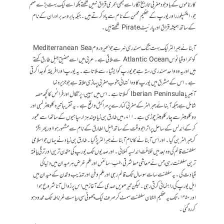
کارناموں کے باوجود مغربی تاریخ نگا ر اسے کبھی بحری قزاق نہیں لکھتے بلکہ اسے ایک بہت بڑے مہم
جو ، ایکسپلورر اور یورپ کے عظیم محسن کے نام سے یاد کرتے ہیں ۔ جبکہ بابروسہ برادران کے نام
کے ساتھ ہمیشہ قزاق اور پارئیٹ Pirate لکھتے ہیں ۔
آبنائے جبرالٹر ایک بہت تنگ سمندری نہر ہے جو بحیرہ روم Mediterranean Sea
کو بحر اوقیانوس Atlantic Ocean سے ملاتی ہے ۔ عربی میں اسے مضيق جبل طارق کہتے
ہیں اور یہ وہ واحد سمندری رستہ ہے جو یورپ کو ایشیاء سے ملاتا ہے۔ یہ یورپ اور افریقہ کو جدا کرتی
ہے ۔ اس کے مشرق میں یورپ کا وہ انتہائی جنوب مغربی پہاڑی علاقہ ہے جو جزیرہ نما
آئبیریا Iberian Peninsula کہلاتا ہے ۔ اس میں سپین ، پرتگال اور فرانس کا کچھ حصہ
شامل ہے جبکہ آبنائے جبرالٹر کے مغربی کنارے پر مراکش واقع ہے۔ یہ تقریباً تیرہ کلو میٹر لمبی اور
دو کلومیٹرسے چار کلومیٹر چوڑی ہے ۔ ۷۱۱ء میں طارق بن زیاد چند ہزار سپاہیوں کے ساتھ اسے عبور
کر کے اندلس کے ساحل پر اترا جو وقت کے ساتھ جبل الطارق کے نام سے مشہور ہوا اور پھر بگڑ
کرجبرالٹر بن گیا۔ اور اس آبنائے کا نام آبنائے جبرالٹر پڑ گیا۔ طارق بن زیاد نے یہاں جو اسلامی
سلطنت قائم کی وہ بعد میں خلافت اندلسیہ کہلائی ۔ اور صدیوں تک یورپ کی متمدن ترین اور ترقی یافتہ
ترین سلطنت رہی جس نے معاشی معاشرتی ، طب ، سائنس اور علم غرض ہر میدان میں دنیا کی
قیادت کی ۔ یہ سلطنت سات سو سال تک قائم رہی اور علم وفن اور تہذیب و تمدن کے میدان میں
اہل یورپ کی راہنمائی کرتی رہی ۔ لیکن تیرھویں صدی کے آغاز میں اس پر زوال آنا شروع ہوا
اور ۱۴۵۰ء تک یہ عظیم الشان سلطنت سمٹ کر صرف ایک چھوٹی سی ریاست غرناطہ تک محدود ہو
کر رہ گئی ۔