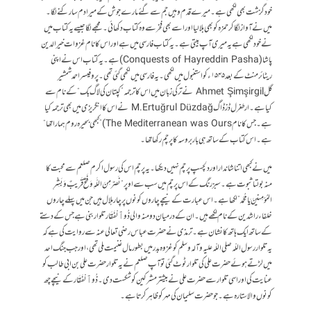
خود گزشت بھی لکھی ہے ۔ میرے قدم وہیں جم سے گئے مارےجوش کے میرا دم سا رکنے لگا ۔
میں نے آواز لگا کر حمزہ کو بھی بلا لیا اور اسے بھی فخر سے وہ کتاب دکھائی۔ مجھے لگا جیسے یہ کتاب میں
نے خود لکھی ہے یہ میری آپ بیتی ہے۔ یہ کتاب فارسی میں ہے اور اس کانام غزوات خیرالدین
پاشا (Conquests of Hayreddin Pasha) ہے۔ یہ کتاب اس نے اپنی
ریٹائرمنٹ کے بعد ۱۵۴۵ء کو استنبول میں لکھی ۔ یہ فارسی میں لکھی گئی تھی ۔ پروفیسر احمد شمشیر
گل Ahmet Şimşirgil نے ترکی زبان میں اس کا ترجمہ ”کپتان کی لاگ بک“ کے نام سے
کیا ہے ۔ ارطغرل ڈزڈاگ M.Ertuğrul Düzdağ نے اس کا انگریزی میں بھی ترجمہ کیا
ہے ۔ جس کا نام The Mediterranean was Ours) ”کبھی بحیرہ روم ہمارا تھا“
ہے۔ اس کتاب کے ساتھ ہی باربروسہ کا پرچم رکھا تھا۔
میں نے کبھی اتنا شاندار اور دلچسپ پرچم نہیں دیکھا ۔ یہ پرچم اس کی رسول اکرم صلعم سے محبت کا
منہ بولتا ثبوت ہے ۔ سبز رنگ کے اس پرچم میں سب سے اوپر “نَصرٌ مِنَ اللَّـهِ وَفَتحٌ قَريبٌ وَبَشِّرِ
المُؤمِنينَ يَا مُحَمَّد” لکھا ہے ۔ اس عبارت کے نیچے چاروں کونوں پر چار ہلال ہیں جن میں پہلے چاروں
خلفاء راشدین کے نام لکھے ہیں ۔ ان کے درمیان دو منہ والی ذُو ٱلْفَقَار تلوار بنی ہے جس کے دستے
کے ساتھ ایک ہاتھ کا نشان ہے ۔ ترمذی نے حضرت عباس رضی تعالی عنہ سے روایت کی ہے کہ
یہ تلوار رسول اللّہ صلی اللّہ علیہ و آلہ وسلم کو غزوہ بدر میں بطور مال غنیمت ملی تھی، اور جب جنگ احد
میں لڑتے ہوئے حضرت علی کی تلوار ٹوٹ گئی تو آپ صلعم نے یہ تلوار حضرت علی بن ابی طالب کو
عنایت کی اور اسی تلوار سے حضرت علی نے بیشتر مشرکین کو شکست دی۔ ذُو ٱلْفَقَار کے نیچے چھ
کونوں والا ستارہ ہے ۔ جو حضرت سلیمان کی مہر کو ظاہر کرتا ہے ۔