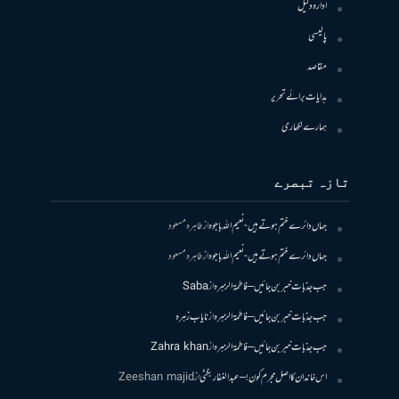
ادارہ دلیل
پالیسی
مقاصد
ہدایات برائے تحریر
ہمارے لکھاری
تازہ تبصرے
جہاں دائرے ختم ہوتے ہیں- نعیم اللہ باجوہ
از
طاہرہ مسعود
جہاں دائرے ختم ہوتے ہیں- نعیم اللہ باجوہ
از
طاہرہ مسعود
جب جذبات خبر بن جائیں – فاطمۃالزہرہ
از
Saba
جب جذبات خبر بن جائیں – فاطمۃالزہرہ
از
نایاب زہرہ
جب جذبات خبر بن جائیں – فاطمۃالزہرہ
از
Zahra khan
اس خاندان کا اصل مجرم کون! – عبدالغفار بگٹی
از
Zeeshan majid