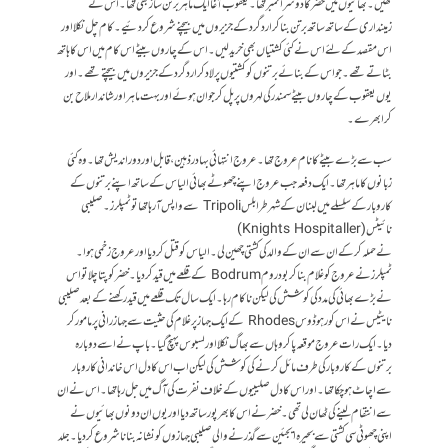
تھیں۔ بھائیوں میں خضر کا دوسرا نمبر تھا۔ یعقوب آغا ایک ماہر برتن ساز بھی تھا ۔ اس نے
زمینداری کے ساتھ ساتھ برتن بنا کر اردگرد کے جزیروں میں بیچنے شروع کردئیے ۔ کام چل نکلا اور
اس مقصد کے لئےاس نے کئی کشتیاں بھی خرید لیں ۔ اس کے چاروں بیٹے اس کام میں اس کا ہاتھ
بٹاتے تھے ۔ جو اس کے بنائے برتنوں کو کشتیوں پر لاد کر اردگرد کے جزیروں میں بیچتے تھے ۔ اور
یوں یعقوب کے چاروں بیٹے سمندر کی لہروں پر پل کر جوان ہوئے اور بہت ماہر اور شاندار ملاح بن
کر ابھرے ۔
سب سے بڑے بیٹے کا نام عروج تھا ۔ عروج انتہائی بہادر ذہین ، قابل اور دور اندیش تھا۔ وہ کئی
زبانوں کا ماہر تھا۔ ایک دفعہ جب عروج اپنے چھوٹے بھائی الیاس کے ساتھ اپنے برتنوں کے
کاروبار کے سلسلے میں لبنان کے شہر طرابلس Tripoli سے واپس آرہا تھا تو ٹمپلرز ۔ صلیبی
نائیٹس (Knights Hospitaller)
نے حملہ کرکے ان سے ان کے والد کی کشتی چھین لی ۔ الیاس کو قتل کر دیا اور عروج زخمی ہوا ۔
ٹمپلرز نے عروج کو غلام بنا کر بودرومBodrum کے قلعے میں قید کر دیا۔ خضر کو پتا چلا تو اس
نے بڑے بھائی کی مدد کی کوشش کی لیکن ناکام رہا۔ ایک سال تک قلعے میں قید رکھنے کے بعد صلیبی
نایٹیس نے اس کو رہوڈوس Rhodes کے ایک جہاز پر غلام کی حثیت سے جہاز رانی پر مامور کر
دیا۔ ایک رات عروج موقعہ پا کر وہاں سے بھاگ نکلا اور لسبوس پہنچ گیا۔ باپ نے اسے دوبارہ
برتنوں کے کاروبار کی طرف مائل کرنے کی کوشش کی لیکن اب اس کا دل اس خاندانی کاروبار
سے اچاٹ ہو چکا تھا۔ اور اس کا دل صلیبیوں کے خلاف نفرت کی آگ میں جل رہا تھا۔ اس نے ان
سے انتقام لینے کی ٹھان لی تھی ۔ خضر نے اس کا بھرپور ساتھ دیا اور یوں ان دونوں بھائیوں نے
اپنی چھوٹی سی کشتی سے بحیرہ ایجئین سے گذرنے والی صلیبی جہازوں کو نشانہ بنانا شروع کر دیا۔ جلد