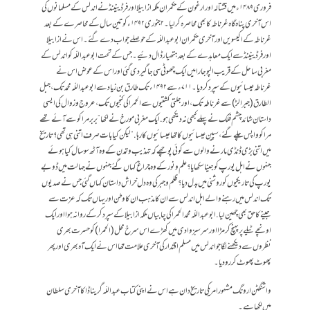
فروری ۱۴۸۹ء میں قشتالہ اور ارغون کے حکمران ملکہ ازابیلا اور فرڈینینڈ نے اندلس کے مسلمانوں کی
اس آخری پناہ گاہ غرناطہ کا بھی محاصرہ کرلیا۔ ۲جنوری ۱۴۹۲ء کو تین سال کے محاصرے کے بعد
غرناطہ کے اکیسویں اور آخری حکمران ابو عبداللّہ کے حوصلے جواب دے گئے ۔ اس نے ازابیلا
اور فرڈینینڈ سے ایک معاہدے کے بعد ہتھیار ڈال دئیے۔ جس کے تحت ابوعبداللّہ کو اندلس کے
مغربی ساحل کے قریب الپوجارا میں ایک چھوٹی سی جاگیر دی گئی اور اس کے عوض اس نے
غرناطہ عیسائیوں کے سپرد کر دیا۔ ۷۱۱ء سے ۱۴۹۲ء تک طارق بن زیادسے ابو عبداللّہ محمد تک، جبل
الطارق ( جبرالڑ) سے غرناطہ تک ، اور جلتی کشتیوں سے الحمرا کی کنجیوں تک، عروج و زوال کی ایسی
داستان شائد چشم فلک نے پہلے کبھی نہ دیکھی ہو. ایک مغربی مورخ نے لکھا ”بربر مراکو سے آئے تھے
مراکو واپس چلے گئے ،سپین عیسائیوں کا تھا عیسائیوں کا رہا.“ لیکن کیا بات صرف اتنی ہی تھی ؟ تاریخ
میں اتنی بڑی ڈنڈی مارنے والوں سے کوئی پوچھے کہ تہذیب و تمدن کے وہ آٹھ سو سال کیا ہوئے
جنہوں نے اہل یورپ کو جینا سکھایا؟ علم ونور کے وہ چراغ کہاں گئےجنہوں نے جہالت میں ڈوبے
یورپ کی تاریکیوں کو روشنی میں بدل دیا؟ ظلم وجبر کی وہ دل خراش داستان کہاں گئی جس نے صدیوں
تک اندلس میں رہنے والے اہل اندلس سے ان کا مذہب ان کا وطن اور یہاں تک کہ عزت سے
جینے کا حق بھی چھین لیا . ابو عبداللّہ محمد الحمرا کی چابیاں ملکہ ازابیلا کے سپرد کر کے روانہ ہوا اور ایک
اونچے ٹیلے پر پہنچ کر مڑا اور سر سبز وادی میں کھڑے اس سرخ محل (الحمرا)کو حسرت بھری
نظروں سے دیکھنے لگا جو اندلس میں مسلم اقتدارکی آخری علامت تھا اس نے ایک آہ بھری اور پھر
پھوٹ پھوٹ کر رو دیا ۔
واشنگٹن ارونگ مشہور امریکی تاریخ دان ہے اس نے اپنی کتاب عبداللّہ گریناڈا کا آخری سلطان
میں لکھا ہے۔