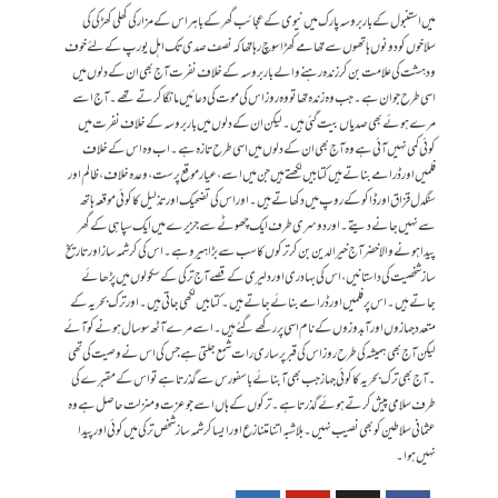
میں استنبول کے باربروسہ پارک میں نیوی کے عجائب گھر کے باہر اس کے مزار کی کھلی کھڑکی کی
سلاخوں کو دونوں ہاتھوں سے تھامے کھڑا سوچ رہا تھا کہ نصف صدی تک اہل یورپ کے لئے خوف
و دہشت کی علامت بن کر زندہ رہنے والے باربروسہ کے خلاف نفرت آج بھی ان کے دلوں میں
اسی طرح جوان ہے ۔جب وہ زندہ تھا تو وہ روز اس کی موت کی دعائیں مانگا کرتے تھے ۔ آج اسے
مرے ہوئے بھی صدیاں بیت گئی ہیں ۔ لیکن ان کے دلوں میں باربروسہ کے خلاف نفرت میں
کوئی کمی نہیں آئی ہے وہ آج بھی ان کے دلوں میں اسی طرح تازہ ہے ۔ اب وہ اس کے خلاف
فلمیں اور ڈرا مے بناتے ہیں کتابیں لکھتے ہیں جن میں اسے ، عیار موقع پرست ،وعدہ خلاف ، ظالم اور
سنگدل قزاق اور ڈاکو کے روپ میں دکھاتے ہیں ۔ اور اس کی تضحیک اور تذلیل کا کوئی موقعہ ہاتھ
سے نہیں جانے دیتے ۔ اور دوسری طرف ایک چھوٹے سے جزیرے میں ایک سپاہی کے گھر
پیدا ہونے والا خضر آج خیرالدین بن کر ترکوں کا سب سے بڑا ہیرو ہے ۔ اس کی کرشمہ ساز اورتاریخ
ساز شخصیت کی داستانیں ، اس کی بہادری اور دلیری کے قصے آج ترکی کے سکولوں میں پڑھائے
جاتے ہیں ۔ اس پر فلمیں اور ڈرامے بنائے جاتے ہیں ۔ کتابیں لکھی جاتی ہیں ۔ اورترک بحریہ کے
متعدد جہازوں اور آبدوزوں کے نام اسی پررکھے گئے ہیں۔ اسے مرے آٹھ سو سال ہونے کو آئے
لیکن آج بھی ہمیشہ کی طرح روز اس کی قبر پر ساری رات شمع جلتی ہے جس کی اس نے وصیت کی تھی
۔ آج بھی ترک بحریہ کا کوئی جہاز جب بھی آبنائے باسفورس سے گذرتا ہے تو اس کے مقبرے کی
طرف سلامی پیش کرتے ہوئے گذرتا ہے۔ ترکوں کے ہاں اسے جو عزت ومنزلت حاصل ہے وہ
عثمانی سلاطین کو بھی نصیب نہیں ۔ بلاشبہ اتنا متنازع اور ایسا کرشمہ ساز شخص ترکی میں کوئی اور پیدا
نہیں ہوا۔