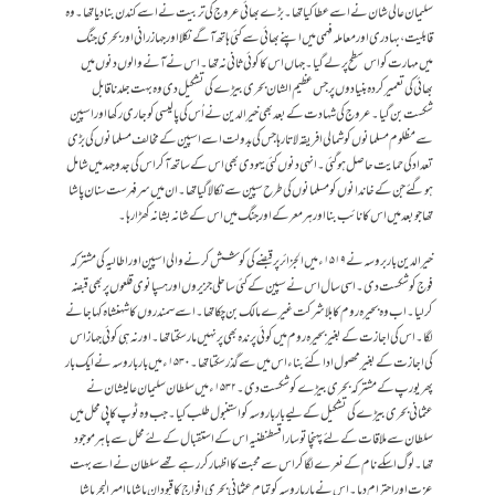
سلیمان عالی شان نے اسے عطا کیا تھا۔ بڑے بھائی عروج کی تربیت نے اسے کندن بنا دیا تھا۔ وہ
قابلیت ، بہادری اور معاملہ فہمی میں اپنے بھائی سے کئی ہاتھ آگے نکلا اور جہاز رانی اور بحری جنگ
میں مہارت کو اس سطح پر لے گیا ۔ جہاں اس کا کوئی ثانی نہ تھا۔ اس نے آنے والوں دنوں میں
بھائی کی تعمیر کردہ بنیادوں پر جس عظیم الشان بحری بیڑے کی تشکیل دی وہ بہت جلد ناقابل
شکست بن گیا ۔ عروج کی شہادت کے بعد بھی خیر الدین نے اُس کی پالیسی کو جاری رکھا اور اسپین
سے مظلوم مسلمانوں کو شمالی افریقہ لاتا رہا جس کی بدولت اسے اسپین کے مخالف مسلمانوں کی بڑی
تعداد کی حمایت حاصل ہو گئی۔ انہی دنوں کئی یہودی بھی اس کے ساتھ آکر اس کی جدوجہد میں شامل
ہوگئے جن کے خاندانوں کو مسلمانوں کی طرح سپین سے نکالا گیا تھا ۔ ان میں سرفہرست سنان پاشا
تھا جو بعد میں اس کا نائب بنا اور ہر معرکے اور جنگ میں اس کے شانہ بشانہ کھڑا رہا۔
خیرالدین باربروسہ نے ۱۵۱۹ء میں الجز ائر پر قبضے کی کوشش کرنے والی اسپین اور اطالیہ کی مشترکہ
فوج کو شکست دی۔ اسی سال اس نے سپین کے کئی ساحلی جزیروں اور ہسپانوی قلعوں پر بھی قبضہ
کر لیا۔ اب وہ بحیرہ روم کا بلا شرکت غیرے مالک بن چکا تھا ۔ اسے سمندروں کا شہنشاہ کہا جانے
لگا ۔ اس کی اجازت کے بغیر بحیرہ روم میں کوئی پرندہ بھی پر نہیں مار سکتا تھا۔ اور نہ ہی کوئی جہاز اس
کی اجازت کے بغیر محصول ادا کئے بناء اس میں سے گذر سکتا تھا۔ ۱۵۳۰ء میں بارباروسہ نے ایک بار
پھر یورپ کے مشترکہ بحری بیڑے کو شکست دی ۔ ۱۵۳۲ء میں سلطان سلیمان عالیشان نے
عثمانی بحری بیڑے کی تشکیل کے لیے بارباروسہ کو استنبول طلب کیا۔جب وہ ٹوپ کاپی محل میں
سلطان سے ملاقات کے لئے پہنچا تو سارا قسطنطنیہ اس کے استقبال کے لئے محل سے باہر موجود
تھا۔ لوگ اسکے نام کے نعرے لگا کر اس سے محبت کا اظہار کررہے تھے سلطان نے اسے بہت
عزت اور احترام دیا۔ اس نے بارباروسہ کو تمام عثمانی بحری افواج کا قپودان پاشا یا امیر البحر پاشا