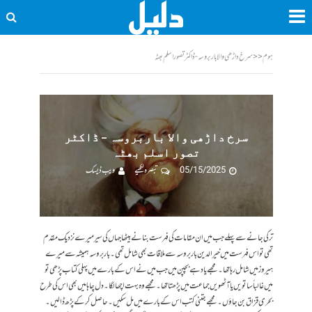
ہوم
<<
سرخ داڑھی والا باربروسہ - ڈاکٹر تصور اسلم بھٹہ
سرخ داڑھی والا باربروسہ – ڈاکٹر
تصور اسلم بھٹہ
05/15/2025
تبصرہ لکھیے
ویب ڈیسک
ترکی جانے سے پہلے جب میں ان مقامات کی فہرست بنانے بیٹھا جہاں کی سیر میرے نزدیک مقدم
تھی تو اس فہرست میں خیرالدین باربروسہ سے ملاقات بھی شامل تھی ۔ باربروسہ ہمیشہ سے میرے
ہیروز میں شامل رہا تھا ۔ مجھے یاد ہے بچپن میں جب میں نے اس کے بارے میں پہلی کتاب پڑھی تو
میں غالباً ساتویں یا آٹھویں جماعت میں پڑھتا تھا۔ مجھے وہ بہت اچھا لگا۔ دل چاہا میں بھی اس کی طرح
بحری قزاق بن جاؤں ۔ مجھے جتنی کتب اس کے بارے میں مل سکیں ۔ حاصل کر کے پڑھ ڈالیں ۔