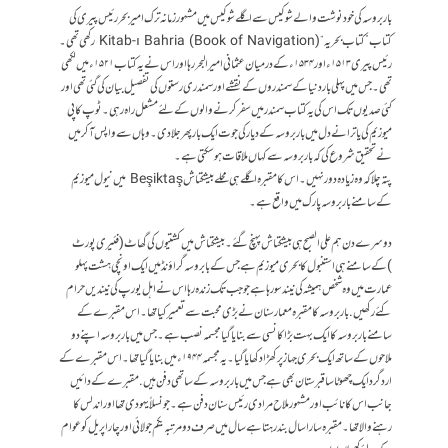
باربروسہ کی خودنوشت والے شوکیس سے اگلے شوکیس میں مشہور زمانہ ترک امیر بحررئیس پیری کی
کتاب ” کتاب بحریہ “ Kitab-ı Bahria (Book of Navigation) رکھی تھی ۔
رئیس پیری ۱۵۱۳ ء اور ۱۵۳۴ء کے درمیان عثمانی امیرالبحر رہا اور اس نے یہ کتاب ۱۵۲۱ء میں لکھی
تھی۔ جس میں پہلی بار دنیا کے سمندروں کے نقشے اور سمندری رستوں کی تفصیل بیان کی گئی تھی اور
کئی صدیوں تک اس کی یہ کتاب سمندر میں سفر کرنے والوں کے لئے مشعل راہ رہی ۔ ٹوپ کاپی
میوزیم کی یاترا نے دل میں باربروسہ کے دیار کی جوت ایک بار پھر جلا دی ۔ وہاں سے واپس آکرمیں
نے تحقیق شروع کی کہ باربروسہ سے کہاں ملاقات ہوسکتی ہے۔
پتہ چلا کہ وہ زیادہ دور نہیں ۔ اس کا مقبر ہ اگلے ہی محلےبیشکتاش Beşiktaş میں نیول میوزیم
کے سامنے باربروسہ پارک میں واقع ہے ۔
دوسرے دن ہم علی الصبح ہی بیشکتاش پہنچ گئے ۔ بیشکتاش میں کشتیوں کی گھاٹ ( فئیری پورٹ
)کے سامنے ہی استنبول کا بحری میوزیم ہے جس کے بابروسہ گراؤنڈ میں ایک اونچی ہشت پہلو
عمارت میں وہ شخص ہمیشہ کی نیند سو رہاہے جو جب تک زندہ رہا اس نے اہل یورپ کی نیندیں حرام
کئے رکھیں. باربروسہ کا مقبرہ معمار سنان نے بڑی محبت سے تعمیر کیا تھا ۔ اس مقبرے کے
سامنے باربروسہ کا ایک بہت بڑا کانسی سے بنایا گیا مجسمہ نصب ہے۔ جس میں باربروسہ اپنے دو
ملاحوں کے ساتھ ایک بحری جہاز پر کھڑا دکھایا گیا۔ یہ مجسمہ ۱۹۴۴ء میں بنایا گیا تھا۔ اس مقبرے کے
اردگرد ایک چھوٹا سا قبرستان بھی ہے جس میں باربروسہ کے ساتھی دفن ہیں. مقبرے کے دائیں
جانب اس کا نائب اور مشہور ملاح مرادی رئیس سنان دفن ہے ۔جو نسلاً یہودی تھا اور اندلس کا
رہنے والا تھا۔ مقبرہ سارا سال بند رہتا ہے سال میں صرف دو مرتبہ یکم جولائی اور چار اپریل کو عوام