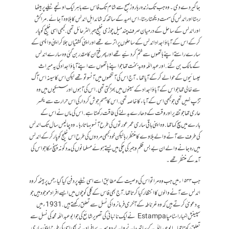
جاگیردے دی ۔ وہ جب تک زندہ رہا روز صبح سے شام تک فاس سے باہر ایک اونچے ٹیلے پر بیٹھا
رہتا اور اندلس کی سمت دیکھتا رہتا، اس امید کے ساتھ کہ شائد اہل اندلس کا بلاوہ آ جائے. مراکش
اور اندلس کے ساحل کے درمیان صرف چند میل چوڑی خلیج جبرالٹر حائل تھی. کبھی اسی خلیج کو پار
کرکے اس کے آباؤاجداد اندلس کے ساحلوں پر اترے تھے اور اپنی کشتیاں جلا کر اپنی واپسی کے
سارے راستے اپنے ہاتھوں سے ختم کر دئیے تھے اور پھر فتح ان کا مقدر بن گئی وہ سارے اندلس
کے مالک بن گئے . اور عبداللّہ وہ بدبخت تھا جواپنےہاتھوں سے اپنے آباؤاجداد کی یہ میراث
عیسائیوں کے حوالے کر کے آیا تھا۔آج اس کی آنکھوں میں آنسو تو تھے لیکن اس کا سینہ اس آگ
سے خالی تھا جو اس کے آباؤاجداد کے سینوں میں بھڑکتی تھی . اس کی آ ہوں اور سسکیوں میں وہ
تڑپ نہیں تھی جو کبھی اس کے آباء کا خاصہ تھی . اس کا جسم جوش کردار کی اس حرارت سے یکسر
عاری تھا جو تقدیر اور وقت کے دھارے بدلنے کی طاقت رکھتا ہے . اس کی ماں نے اس کے
بارے میں سچ کہا تھا . وہ اپنی باقی ساری عمر عورتوں کی طرح آنسو بہاتا رہا ۔ وہ چالیس سال تک اندلس
کی طرف سے آنے والے بلاوے کا منتظر رہا لیکن خود کبھی مردوں کی طرح اس خلیج کو پار کر کے اندلس
میں رہ جانے والے ان بے بس ظلم و جبر کی چکی میں پستےہوئے مسلمانوں کی مدد کو نہ پہنچ سکا جواس کی
آمد کے منتظر تھے۔
جب ۱۵۳۳ء میں جب وہ مرا تو اس کی وصیت کے مطابق اسے اسی ٹیلے پر دفن کیا گیا ، جس پر بیٹھ کر وہ
اندلس سے آنے والوں کا انتظار کیا کرتا تھا . آج بھی فاس کے گلی کوچوں میں ایسے افرادموجود ہیں جو
یہ دعویٰ کرتے ہیں کہ وہ غرناطہ کے آخری فرمانروا کی نسل سے تعلق رکھتے ہیں . 1931 ء میں
سپینش اخبار اسٹامپا Estampa نے ایک نانبائی کی تصویر شائع کی جو ابوعبداللّہ محمد کی نسل سے
تعلق رکھتا تھا۔ ابو عبداللّہ کے ساتھ جانے والے دوسرے افراد نے بھی اسی کی طرح اپنی ساری