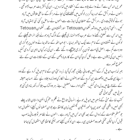
عمر یں اندلس سے آنے والے بلاوے کے انتظار میں گذار دیں ۔ ان کی اکثریت عرب نژاد تھی ۔
انہوں نے مراکش کے اندر جا کر بربر لوگوں میں گھلنے ملنے کی بجائے مراکو کے ساحلی علاقوں میں آباد
ہونے کو فوقیت دی ۔ مراکش کے سلطان کی اجازت سے انہوں نے ساحل پر کئی نئی بستیاں آباد
کیں ۔ انہی آبادیوں میں دو شہر تطوان Tetouan اور شفشاون تھے۔ تطوان Tetouan
میں اندلس سے تعلق رکھنے والے عرب نژاد المنذری قبیلے کے لوگ آباد ہوئے جبکہ الراشد قبیلے کے
لوگوں نے شفشاون کے نام سے ایک نیا شہر بسایا ۔ ابو عبداللّہ کے ساتھ جانے والوں پر جو گزری
وہ بہت کم ہے . اصل قیامت تو ان پر گزری جو پیچھے رہ گئے تھے ۔ ان کی زندگیاں اجیرن کر دی گئیں
انہیں ان کی زمینوں سے بے دخل کر دیا گیا ان کے کاروبار چھن گئے ان کے مکانات ان کے لئے
ممنوع ٹھہرے
جبراً مذہب تبدیل کر کے انہیں عیسائی بننے پر مجبور کیا گیا . زبردستی ان کے نام تبدیل کر دئیے گئے وہ
اپنے ہی ملک میں اچھوت بن کر رہ گئے اور جنہوں نے انکار کیا وہ زند ہ جلا دئیے گئے. مساجد ہمیشہ
کے لئے چرچ میں بدل دی گئیں. تعلیمی ادارے اصطبل بنے . ہر وہ کتاب جلا کر راکھ بنا دی گئی جو
عربی میں لکھی ہوئی تھی
کتب خانے مٹی کے ڈھیر میں تبدیل ہوئے. انسانی تاریخ نے ظلم وستم کی ایسی داستان شائد پہلے
کبھی نہیں دیکھی تھی . مولدین یا الموریسکیون کیسٹلین زبان کا لفظ ہے جو ان مسلمانوں کیلئے استعمال ہوا
جو مسلم حکومت کے زوال کے بعد بھی اندلس میں آباد رہے ۔ انہوں نے بظاھر تو عیسائی مذھب
قبول کرلیا لیکن مخفی طور وہ مسلمان ہی رہے ، ان لوگوں کیلئے موریسکی کا لفظ بھی استعمال کیا جاتا
ہے۔