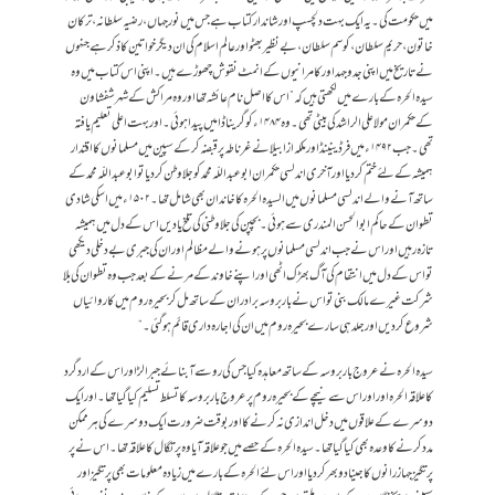
میں حکومت کی ۔ یہ ایک بہت دلچسپ اور شاندار کتاب ہے جس میں نورجہاں ، رضیہ سلطانہ ، ترکان
خاتون ، حریم سلطان ، کوسم سلطان ، بے نظیر بھٹو اورعالم اسلام کی ان دیگرخواتین کا ذکر ہے جنہوں
نے تاریخ میں اپنی جدوجہد اور کامرانیوں کے انمٹ نقوش چھوڑے ہیں ۔ اپنی اس کتاب میں وہ
سیدہ الحرہ کے بارے میں لکھتی ہیں کہ ” اس کا اصل نام عائشہ تھا اور وہ مراکش کے شہر شفشاون
کے حکمران مولا علی الراشد کی بیٹی تھی ۔ وہ ۱۴۸۴ء کو گریناڈا میں پیدا ہوئی ۔ اور بہت اعلی تعلیم یافتہ
تھی۔ جب ۱۴۹۲ء میں فرڈینینڈ اور ملکہ ازابیلا نے غرناطہ پر قبضہ کر کے سپین میں مسلمانوں کا اقتدار
ہمیشہ کے لئے ختم کردیا اور آخری اندلسی حکمران ابوعبداللّہ محمد کو جلاوطن کر دیا تو ابو عبداللّہ محمد کے
ساتھ آنے والے اندلسی مسلمانوں میں السیدہ الحرہ کا خاندان بھی شامل تھا۔ ۱۵۰۲ ء میں اسکی شادی
تطوان کے حاکم ابوالحسن المندری سے ہوئی ۔ بچپن کی جلاوطنی کی تلخ یادیں اس کے دل میں ہمیشہ
تازہ رہیں اور اس نے جب اندلسی مسلمانوں پر ہونے والے مظالم اور ان کی جبری بے دخلی دیکھی
تو اس کے دل میں انتقام کی آگ بھڑک اٹھی اور اپنے خاوند کے مرنے کے بعد جب وہ تطوان کی بلا
شرکت غیرے مالک بنی تواس نے باربروسہ برادران کے ساتھ مل کر بحیرہ روم میں کاروائیاں
شروع کردیں اور جلد ہی سارے بحیرہ روم میں ان کی اجارہ داری قائم ہوگئی ۔ “
سیدہ الحرہ نے عروج باربروسہ کے ساتھ معاہدہ کیا جس کی رو سے آبنائے جبرالڑ اور اس کے اردگرد
کا علاقہ الحرہ اور اور اس سے نیچے کے بحیرہ روم پر عروج باربروسہ کا تسلط تسلیم کیا گیا تھا۔ اور ایک
دوسرے کے علاقوں میں دخل اندازی نہ کرنے کا اور بوقت ضرورت ایک دوسرے کی ہر ممکن
مدد کرنے کا وعدہ بھی کیا گیا تھا۔ سیدہ الحرہ کے حصے میں جو علاقہ آیا وہ پرتگال کا علاقہ تھا۔ اس نے پر
پرتگیز جہاز رانوں کا جینا دو بھر کردیا اور اس لئے الحرہ کے بارے میں زیادہ معلومات بھی پرتگیز اور