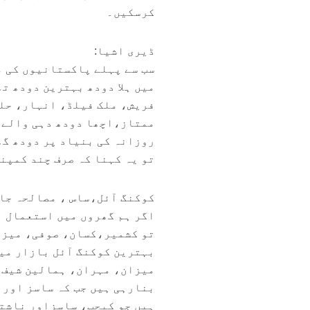
کرسکیں۔
ڈیری اشیا:
سب سے پہلے پاکستانیوں کی م
میں ہلا دودھ بہترین دودھ ت
فریش، ملک فیلڈ، انہار، حل
ممتاز،اچھا دودھ دہی والے ،
روزانہ کی بنیاد پر دودھ گھ
تو یہ کہنا کہ صرف چند کمپن
کوکنگ آئل،ساس ، مصالحہ جات
اگر ہم گھروں میں استعمال ہ
تو کشمیر،کسان، صوفی، میزا
بہترین کوکنگ آئل بازار میں
میزان، مہران، ہمالین شیف،
بنارہی ہیں جب کہ ساسز اور 
ہیں جو کیچپ، ساسزاور ناشتے