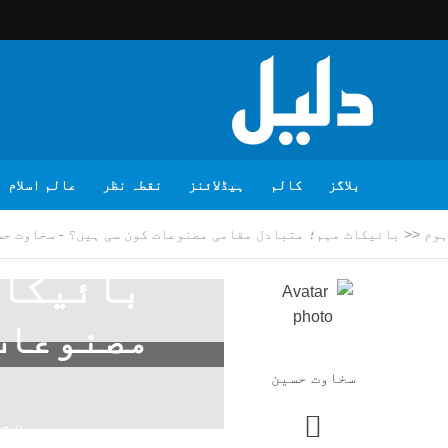
بلاگز
کالم
ہیڈلائنز
نقطہ نظر
عالم اسلام
ہوم
<<
بائیکاٹ مہم؛ متبادل مقامی مصنوعات کون سی ہیں؟ - سخاوت حس
بائیکاٹ
مصنوعات 
سخاوت حسین
25