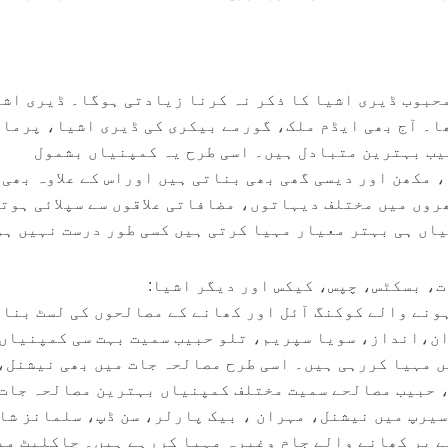
حبوب ڈیری اشیا کا ذکر نہ کرنا زیادتی ہوگا۔ ڈیری اش
ھا۔ آج بھی ایڈم ملک، گورمے بیکری کی ڈیری اشیا، پرما،
یب بہترین متبادل ہیں۔ اسی طرح یہ کمپنیاں بشمول
 مکھن اور دیسی گھی بھی بناتی ہیں اوراس کے علاوہ بھی
روں میں مختلف دیہاتوں، مضافاتی علاقوں سے سپلائی ہوتا
یاں ہی بہتر معیار مہیا کرتی ہیں کسی طور درست نہیں ہ
، بسکٹس، چپس، کیکس اور دیگر اشیا:
ونے والے کوکنگ آئل اور کھانے کے مصالحوں کی لسٹ بنا
ن،انداز، سویا سپریم، تلو حبیب سمیت بہت سی کمپنیاں
 مہیا کررہی ہیں۔ اسی طرح مصالحہ جات میں بھی نیشنل،
 حبیب مصالحے سمیت مختلف کمپنیاں بہترین مصالحہ جات
سیرپ میں نیشنل، مہران ، بیک پارلر، سن ڈپ، سلمانز شا
 پر کھانے والے جام وغیرہ مہیا کررہے ہیں۔ چاکلیٹ می