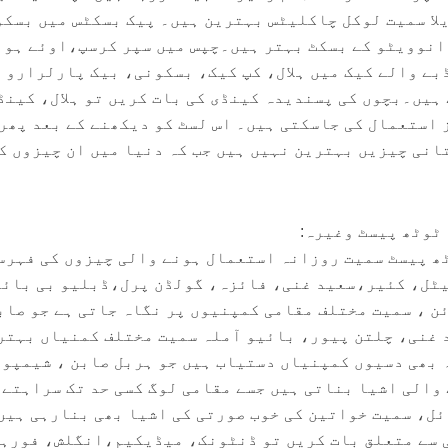
لا سمیت لوکل چاکلیٹس بہترین ہیں۔ پیک بسکٹس میں بسک
 انوویٹو کے بسکٹ بہتر ہیں۔چپس میں سپر کرسپ،اوئے ہوئ
بے والے کیک میں ہلال، کپ کیک، بسکونی، بیک پارلرارو 
ہیں۔بچوں کی پسندیدہ کینڈی کی بات کریں تو ہلال، کینڈ
 استعمال کی جاسکتی ہیں۔ اس لسٹ کو دیکھنے کے بعد پھر
انی چیزیں بہترین نہیں ہیں جب کہ دنیا میں ان چیزوں ک
ٹوٹھ پیسٹ وغیرہ:
ھ پیسٹ سمیت روزانہ استعمال ہونے والی چیزوں کی فہرس
ٹل، کئیر،سعید غنی، فائزہ، گولڈن پرل،ڈبلیو بی بائے
 ، سمیت مختلف مقامی کمپنیوں پر نگاہ جاتی ہے جو صاب
 غنی، چلتن پیور، بائیو آملہ سمیت مختلف کمنیاں بہتر
ہ بھی دسیوں کمپنیاں دستیاب ہیں جو ہربل صابن ، شیمپو 
والی اشیا بناتی ہیں جسے مقامی لوگ کسی حد تک سراہتے 
ل، سمیت خواتین کی خوب صورتی کی اشیا بھی بنارہی ہیں
ی سے متعلق بات کریں تو ڈنٹونک، میڈیکیم،انگلش، فورہ