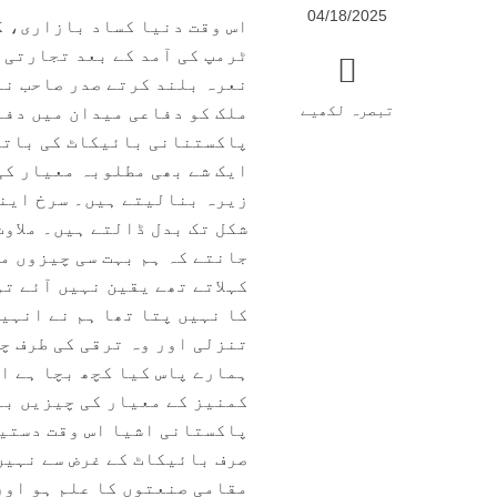
04/18/2025
اس وقت دنیا کساد بازاری، گ
ٹرمپ کی آمد کے بعد تجارتی ل
نعرہ بلند کرتے صدر صاحب نے 
تبصرہ لکھیے
ملک کو دفاعی میدان میں دفا
پاکستنانی بائیکاٹ کی باتیں
ایک شے بھی مطلوبہ معیار کی
زیرہ بنالیتے ہیں۔ سرخ اینٹ
شکل تک بدل ڈالتے ہیں۔ ملاوٹ
جانتے کہ ہم بہت سی چیزوں م
کہلاتے تھے یقین نہیں آئے تو
کا نہیں پتا تھا ہم نے انہی
تنزلی اور وہ ترقی کی طرف چ
ہمارے پاس کیا کچھ بچا ہے اس
کمنیز کے معیار کی چیزیں بن
پاکستانی اشیا اس وقت دستیا
صرف بائیکاٹ کے غرض سے نہیں
مقامی صنعتوں کا علم ہو اور