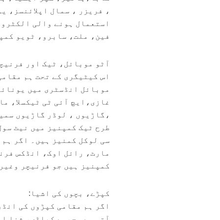
، فریزر ، سمال اپلائنسز، ی
استعمال ہونے والی الکٹرونک
فین، ملت، سابرو، ٹویو کمپن
آٹو موبائل، ٹیک اور فرنیچ
اس کیٹیگری کے تحت ہم مقامی
موبائل انڈسٹری میں یونائی
غازی،ایچ آئی ٹی ٹیکسلا، ما
،گاڑیوں ، لوڈر گاڑیوں سمی
طرح ٹیک کمپنیز میں نیٹ سول
سی لوکل کمنیز ہیں۔ اگر ہم 
مارٹ، رائل اوک، انڈکس فرنی
کمپنیز ہیں جو فرنیچر وغیر
کپڑے، بچوں کی اشیا:
اگر ہم مقامی کپڑوں کی انڈر
آتی ہے۔ جیسے کھاڈی، ثنا ا