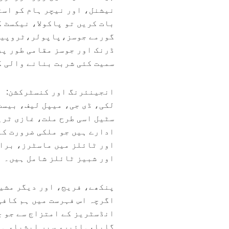
نیشنل، اور نیچر ہام کو است
بات کریں تو پاکولا، نیکسٹ ک
گورمے جوسز،پاپولر،ٹروپیکو
ڈرنک اور جوسز مقامی طور پر
سمیت کئی شربت بنانے والی ک
انجینئرنگ اور کنسٹرکشن:
لکی، ڈی جی، میپل لیف، بیسٹ
سٹیل اسی طرح ملت، غازی ٹری
ادارے ہیں جو ملکی ضرورت کا
اور ٹائلز میں ماسٹرز، برا
اور شبیز ٹائلز شامل ہیں۔
پنکھے، فریج، اور دیگر مشین
اگرچہ اس فہرست میں ہم کافی
انڈسٹریز کے امتزاج سے جو 
گابا،ہائیر، سپر ایشیا، ہوم