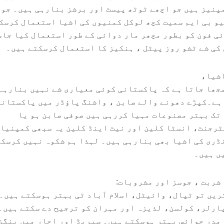
پنیز ہیں جو اچھے ٹوٹھ پیسٹ اور برشز بنارہی ہیں۔ جو
یو بی ایم سمیت کچھ لوکل کمنیوں کی اشیا استعمال کرسک
ئی فون کو بطور مچھر مار دوائی کے طور استعمال کیا جا
کی شے ٹشو روز پیٹل ، ہنکیز کا استعمال کرسکتے ہیں۔
اشیا،
جھا جاتا ہے کہ پاکستانی کوئی معیاری شے نہیں بنارہے
 ہے۔کپڑے دھونے والے صابن ، واشنگ پاؤڈر میں پاکستانی
تک بہتر مصنوعات مہیا کررہی ہیں صوفی صابن ہو یا
ٹرجنٹ، انسٹا کلین اور نیٹ اینڈ کلین یہ سبھی کمپنیا
نڈری کی اشیا بھی بنارہی ہیں۔ لہذا ہم شکوہ نہیں کرسکت
ں ہیں۔
 شربت ، جوسز اور مشروبات:
کریں تو ٹپال، وائیٹل، اسلام آباد ٹی بہتر ہوسکتے ہیں۔
ارلر، کولسن، لذیزہ اور مہران کو ترجیح دے سکتے ہیں۔
مدر چوائس بہتر ہوسکتے ہیں۔ سپریڈ اور اچار میں ینگز