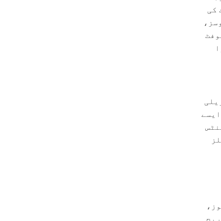
 کی
وسز،
وفٹ
ا
یلی
ایسے
نٹس
لز
وز،
ریج