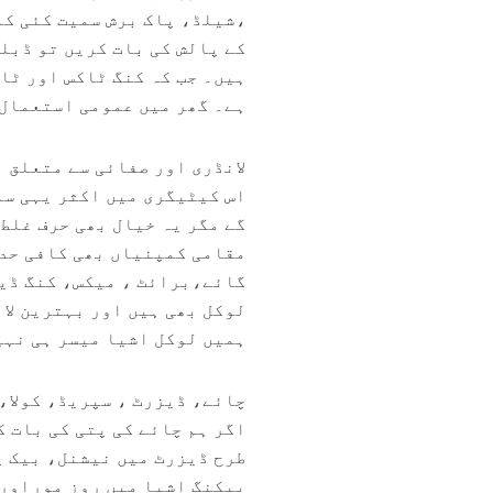
،شیلڈ، پاک برش سمیت کئی کم
کے پالش کی بات کریں تو ڈبل
ہیں۔ جب کہ کنگ ٹاکس اور ٹا
ہے۔ گھر میں عمومی استعمال 
لانڈری اور صفائی سے متعلق 
اس کیٹیگری میں اکثر یہی سم
گے مگر یہ خیال بھی حرف غلط
مقامی کمپنیاں بھی کافی حد 
گائے،برائٹ ، میکس، کنگ ڈی
لوکل بھی ہیں اور بہترین لا
ہمیں لوکل اشیا میسر ہی نہی
چائے، ڈیزرٹ ، سپریڈ، کولا،
اگر ہم چائے کی پتی کی بات 
طرح ڈیزرٹ میں نیشنل، بیک پ
بیکنگ اشیا میں روز موراور 