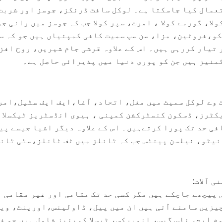
عمال کیا جاسکتا ہے۔ لوکل سافٹ ڈرنکز، جوسز اور شربت
ولا، گورمے کولا ، امرت، سپر کولا جب کہ جوسز میں رانی ج
،فروٹین، مزا، سن سپ سمیت کافی کمپنیاں ہیں جو کہ س
 تیار کررہی ہیں۔ اس کے علاوہ قرشی جام شیریں، روح افز
منیز ہیں جن کو پوری دنیا میں پذیرائی حاصل ہے۔
 وے لوکل سمیٹ میں مغل، اتحاد، آغا،ایف ایف سٹیل،امر
کٹرز، ڈسکون کنسٹرکشن کمپنی ، ہیوی انڈسٹریز ٹیکسلا 
فی حد تک پورا کرتےہیں۔ اس کے علاوہ دیگر اشیا جیسے پی
ئیٹو، نیلسن پینٹس جب کہ ٹائلز میں ٹف ٹائلز،سٹی ٹائ
ی آلات:
 پیچھے جاچکے ہیں مگر کسی حد تک مقامی اور غیر مقامی
چیزیں سامنے آتی ہیں ان میں پیل، ڈاولینس،اورینٹ، وی
 ایج، ناس گیس، انویرکس، ٹیسلا کمپنیز شامل ہیں جو ف