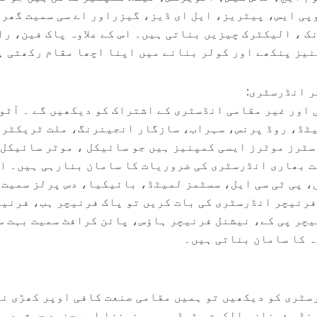
وپی ایس، پیٹریز، ایل ای ڈیز، گیزراور اے سی سمیت گھر 
 ، الیکٹرک چیزیں بناتی ہیں۔ اس کے علاوہ پاک فین، را
یز پنکھے اور کولر بنانے میں اپنا اچھا مقام رکھتی ہ
ر انڈرسٹری:
 اور غیر مقامی انڈسٹری کے اشتراک کو دیکھیں گے ۔ آٹو
ٹڈ، روڈ پرنس، سہراب، سازگار انجینرنگ، ملت ٹریکٹرز
سٹرز موٹرز ایسی کمپنیز ہیں جو سائیکل ، موٹر سائیکل
ت بھاری انڈرسٹری کی ضروریات کا سامان بنارہی ہیں۔ ا
، پی ٹی سی ایل، سسٹمز لمیٹڈ، بائیکیا، دس پرلز سمیت 
فرنیچر انڈرسٹری کی بات کریں تو پاک فرنیچر ہب، فرنی
چر پی کے، نیشنل فرنیچر ہاؤس، پائن کرافٹ سمیت بہت س
ہ کا سامان بناتی ہیں۔
سٹری کو دیکھیں تو ہمیں مقامی صنعت کافی اوپر کھڑی ن
ینڈ سفیناز، الکرم سٹوڈیو، بونینزا اور جنید جمشید