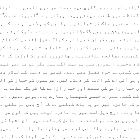
رانی اور بے روزگاری جیسے مسئلوں میں الجھی ہے۔ ڈونل
حاظ سے ہر طرف بے یقنی پیدا ہوگئی ہے۔ “امریکہ فرسٹ” ک
نہ صرف ہر ملک کی تجارتی بنیادوں کو ہلا دیا ہے بلکہ ہ
عی پوزیشن پر بھی لاکھڑا کردیا ہے۔ بہت سے لوگ کہتے ہی
 کرتے ہیں مگر ان کے پلے ہے کیا؟ بقول انکے پاکستان 
 نہیں بنتی۔ ہمیں اکثریہ تو بتایا جاتا ہے کہ ہم تنکو
وں سے مصالحے بناتے ہیں۔ جانوروں کو رنگ اوڑھا کر ان
 ، ذخیرہ اندوزی میں ہم بہت آگے ہیں مگر ہم یہ بھی نہی
یں کبھی ہم خود کفیل بھی تھے۔ کبھی ہم دنیا کے لیڈر بھ
 پی آئی اے کو اٹھا کر دیکھ لیں۔ عربیوں کو جہاز کی ال
ں جہاز رانی کی صنعت اور جہاز اڑانے کا طریقہ سکھایا آ
لے گئے۔ سہراب جیسی کمپنیاں ہمارے پاس ہوتی تھیں۔ اب 
 کا جائزہ لیں تو یہ بات کھلتی ہے کہ آج بھی ہم ملٹی ن
ا رہے۔ درج ذیل لسٹ میں ہم جائرہ لیتے ہیں کہ کون سی
ب ہیں جن سے ہم استفادہ حاصل کرسکتے ہیں۔ ان اشیا کی 
 بتایا جارہا بلکہ اس لیے بھی بتایا جارہا ہے کہ ہمیں
 ہم مقامی صنعتوں کو ٖفروغ دینے کے لیے اپنا کردار ادا