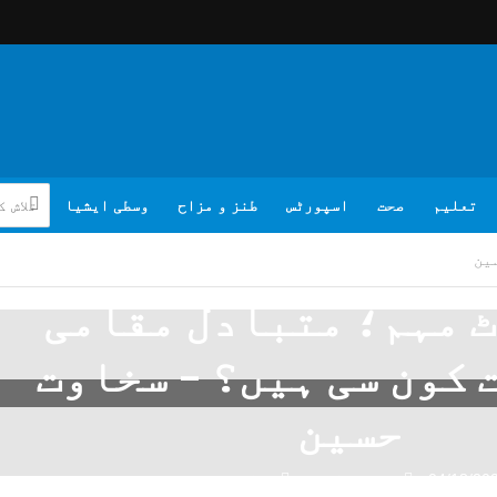
تعلیم
صحت
اسپورٹس
طنز و مزاح
وسطی ایشیا
ین
 مہم؛ متبادل مقامی
کون سی ہیں؟ – سخاوت
حسین
04/18/20
تبصرہ لکھیے
سخاوت حسین