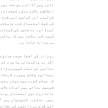
ناؤ، پیراڈائز، سونٹ، نووی
انگلش، ہلال، وسل، کیفےاور
کرلیز، اور کولسن اسی طرح ڈ
کے کیک استعمال کئے جاسکتے 
لینڈ اور مے فئیر کی کینڈیز
کیسے کہہ سکتے ہیں کہ پاکست
سے سراہا جاتا ہے ۔
روزانہ کی اشیا جیسے صابن، 
اگر ہم پاکستانی صابن ، ٹوٹ
بنائیں تو تبت، کیپری،ؤائی
ہیمانی، چلتن پیور، کرسٹائن
کہ میڈی کیم، سیم سول، سعید
شیمپو بناتی ہیں اس کے علاو
باتھ روم میں استعمال ہونے 
ہیں۔ مذکورہ کمپنیاں ہیر آئ
اسی طرح ہم دانتوں کی صفائ