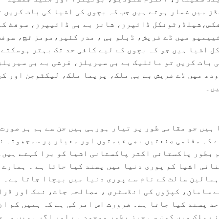
ز میں شمار ہوتے ہیں جب کہ بچوں کی اشیا کی بات کریں ت
فکس،شیلڈ،ٹونکل ڈائپرز، شانز بے بی ڈائیپرز، سوفٹ کئ
ییمپو میں ڈے فریش، ڈبلو بی ، مدر کئیر،مومز ٹچ، سوفٹ
 اشیا ہیں جو کہ بچوں کے لیے کافی حد تک بہتر ہوسکتے 
ی بات کریں تو مائلیک بے بی سیریلز، قرشی بے بی سیریلز
ودھ میں ڈے فریش بے بی ملک، پریما ملک، لیکٹوجن اور کچ
یں۔
 ہیں جو مقامی طور پر تیار ہورہی ہیں جن سے ہم ہر صورت 
ے کہ مقامی صنعتیں بھی قیمتوں اور معیار پر سمجھوتہ ن
 بطور پاکستانی اکثر پاکستانی اشیا کو برا کہتے ہیں۔
نانی اشیا کو پوری دنیا میں پسند کیا جاتا ہے ۔ ہمارے
ہمالین سالٹ کے نام سے پوری دنیا میں بیچاا جاتا ہے۔
 سامان، کپڑوں کی انڈسٹری ، مصالحہ جات، نمک اور ڈرا
د پسند کیا جاتا ہے۔ ضرورت اس امر کی ہے کہ ہمیں کم از
ے ملک میں کون سی چیز بطور موجود ہے اور اگر ہمیں وہ چ