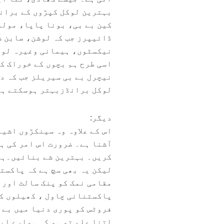
بہترین لوکل کپڑوں کے برانڈ
کین بے بی، بونا پاپا، مول
ڈائیپرز جب کہ لوشن، صابن ش
نیکسٹوں، ہیمانی وغیرہ لوکل
اسی طرح ہم بچوں کے خوراک ک
نیچرل بے بی سیریلز جب کہ د
لوکل برانڈزبہتر ہوسکتے ہ
دیگر:
اس کے علاوہ وہ سینکڑوں اشیا
آشنا ہے۔ ضرورت اس امر کی ہ
کریں۔ بہترین شے بنائیں۔ہم
لیکن یہ بھی سچ ہے کہ پاکست
مقامی نمک کو پنک سالٹ اور 
پاکستنانی چاول ، کھیلوں کے
فروٹس کو پوری دنیا میں بے ح
اتنا علم تو ہو کہ ہمارے اپن