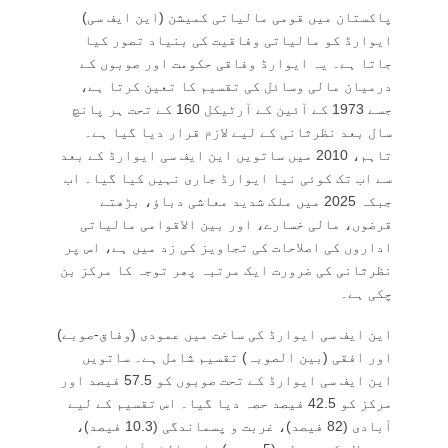
پاکستان میں قومی مالیاتی کمیشن (این ایف سی)
ایوارڈ کو مالیاتی وفاقیت کی بنیاد تصور کیا
جاتا ہے۔ یہ ایوارڈ وفاقی حکومت اور صوبوں کے
درمیان مالی وسائل کی تقسیم کا تعین کرتا ہے،
جسے 1973 کے آئین کے آرٹیکل 160 کے تحت ہر پانچ
سال بعد نظرثانی کے لیے لازم قرار دیا گیا ہے۔
تاہم، 2010 میں ساتویں این ایف سی ایوارڈ کے بعد
سے اب تک کوئی نیا ایوارڈ جاری نہیں کیا گیا۔ اب
جبکہ 2025 میں ملک شدید معاشی دباؤ، بڑھتے
قرضوں، مالی خسارے، اور بین الاقوامی مالیاتی
اداروں کی اصلاحات کی تجاویز کی زد میں ہے، اس پر
نظرثانی کی ضرورت ایک مرتبہ پھر توجہ کا مرکز بن
چکی ہے۔
این ایف سی ایوارڈ کی ساخت میں عمودی (وفاق-صوبے)
اور افقی (بین الصوبہ) تقسیم شامل ہے۔ ساتویں
این ایف سی ایوارڈ کے تحت صوبوں کو 57.5 فیصد اور
مرکز کو 42.5 فیصد حصہ دیا گیا۔ اس تقسیم کے لیے
آبادی (82 فیصد)، غربت و پسماندگی (10.3 فیصد)،