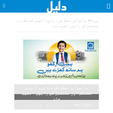
ہوم
<<
مالیاتی تعطل کی دہائی، آئینی کشمکش اور
مستقبل کی راہیں - نجیب خان
مالیاتی تعطل کی دہائی، آئینی
کشمکش اور مستقبل کی راہیں – نجیب
خان
04/17/2025
تبصرہ لکھیے
ویب ڈیسک