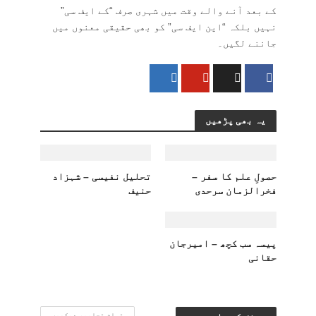
کے بعد آنے والے وقت میں شہری صرف “کے ایف سی”
نہیں بلکہ “این ایف سی” کو بھی حقیقی معنوں میں
جاننے لگیں۔
یہ بھی پڑھیں
حصولِ علم کا سفر –
تحلیل نفیسی – شہزاد
فخرالزمان سرحدی
حنیف
پیسہ سب کچھ – امیرجان
حقانی
تمام تحاریر دیکھیں