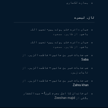
ہمارے لکھاری
تازہ تبصرے
جہاں دائرے ختم ہوتے ہیں- نعیم اللہ
باجوہ
از
طاہرہ مسعود
جہاں دائرے ختم ہوتے ہیں- نعیم اللہ
باجوہ
از
طاہرہ مسعود
جب جذبات خبر بن جائیں – فاطمۃالزہرہ
از
Saba
جب جذبات خبر بن جائیں – فاطمۃالزہرہ
از
نایاب زہرہ
جب جذبات خبر بن جائیں – فاطمۃالزہرہ
از
Zahra khan
اس خاندان کا اصل مجرم کون! – عبدالغفار
بگٹی
از
Zeeshan majid