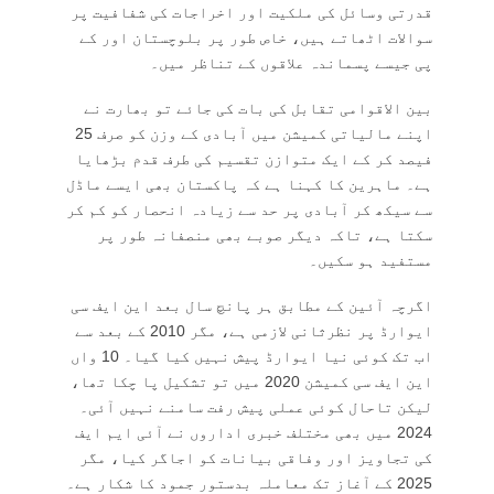
قدرتی وسائل کی ملکیت اور اخراجات کی شفافیت پر
سوالات اٹھاتے ہیں، خاص طور پر بلوچستان اور کے
پی جیسے پسماندہ علاقوں کے تناظر میں۔
بین الاقوامی تقابل کی بات کی جائے تو بھارت نے
اپنے مالیاتی کمیشن میں آبادی کے وزن کو صرف 25
فیصد کر کے ایک متوازن تقسیم کی طرف قدم بڑھایا
ہے۔ ماہرین کا کہنا ہے کہ پاکستان بھی ایسے ماڈل
سے سیکھ کر آبادی پر حد سے زیادہ انحصار کو کم کر
سکتا ہے، تاکہ دیگر صوبے بھی منصفانہ طور پر
مستفید ہو سکیں۔
اگرچہ آئین کے مطابق ہر پانچ سال بعد این ایف سی
ایوارڈ پر نظرثانی لازمی ہے، مگر 2010 کے بعد سے
اب تک کوئی نیا ایوارڈ پیش نہیں کیا گیا۔ 10 واں
این ایف سی کمیشن 2020 میں تو تشکیل پا چکا تھا،
لیکن تاحال کوئی عملی پیش رفت سامنے نہیں آئی۔
2024 میں بھی مختلف خبری اداروں نے آئی ایم ایف
کی تجاویز اور وفاقی بیانات کو اجاگر کیا، مگر
2025 کے آغاز تک معاملہ بدستور جمود کا شکار ہے۔