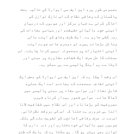
مجموعی طور پر، این ایف سی ایوارڈ کی حالیہ بحث
پاکستان کے وفاقی نظام کے اس نازک توازن کو
اجاگر کرتی ہے جہاں مرکز اور صوبوں کے درمیان
آئینی حق، مالیاتی حقیقت، اور سیاسی مفادات کی
رسہ کشی جاری ہے۔ ایک طرف وفاق کو اپنے مالی
وسائل بڑھانے ہیں، تو دوسری جانب صوبے اپنے
آئینی اختیارات پر سمجھوتہ نہیں کرنا چاہتے۔ اس
مسئلے کا حل صرف ایک شفاف، مشاورت پر مبنی اور
ڈیٹا سے ہم آہنگ پالیسی سے ہی ممکن ہے۔
اب وقت آ چکا ہے کہ این ایف سی ایوارڈ کو محض ایک
آئینی تقاضہ سمجھنے کے بجائے، اسے ایک عملی،
قابلِ نفاذ اور عوامی مفاد پر مبنی پالیسی میں
ڈھالا جائے۔ عوامی شعور بیدار کرنا، شہری
مصروفیت کو بڑھانا، اور اس نظام میں شفافیت لانا
اتنا ہی ضروری ہے جتنا کہ اس کی بروقت نظرثانی۔
اس سے نہ صرف وفاقی ڈھانچے کو تقویت ملے گی بلکہ
صوبوں میں مالیاتی خودمختاری اور ذمہ داری کا
توازن بھی بہتر ہو گا۔ ہو سکتا ہے کہ بابک کے طنز