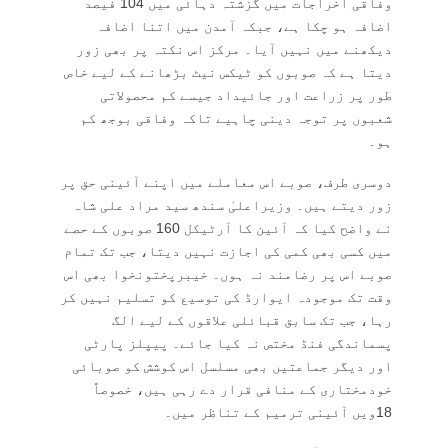
وفاقی اخراجات میں گزشتہ دہائی میں 104 فیصد
اضافہ ہو چکا ہے، جبکہ آمدن میں اتنا اضافہ
دیکھنے میں نہیں آیا۔ مرکز اس نکتہ پر بھی زور
دیتا ہے کہ صوبوں کو ٹیکس نیٹ بڑھانے کے لیے خاص
طور پر زراعت اور جائیداد جیسے کم محصولاتی
شعبوں پر توجہ دینی چاہیے تاکہ وفاقی بوجھ کم
ہو۔
دوسری طرف، صوبے اس معاملے میں اپنے آئینی حق پر
زور دیتے ہیں۔ وزیراعلیٰ سندھ سید مراد علی شاہ
نے واضح کیا کہ آئین کا آرٹیکل 160 صوبوں کے حصے
میں کسی بھی کمی کی اجازت نہیں دیتا، جب تک تمام
صوبے اس پر رضامند نہ ہوں۔ خیبرپختونخوا بھی اس
وقت تک موجودہ ایوارڈ کی توسیع کو تسلیم نہیں کر
رہا، جب تک سابق قبائلی علاقوں کے لیے الگ
پسماندگی فنڈ مختص نہ کیا جائے۔ پیپلز پارٹی
اور دیگر جماعتیں بھی مسلسل اس کوشش کو صوبائی
خودمختاری کے منافی قرار دے رہی ہیں، خصوصاً
18ویں آئینی ترمیم کے تناظر میں۔