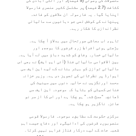
محصولات کی وصولی (5 فیصد)، اور الٹی آبادی کی
کثافت (2.7 فیصد) پر مشتمل کثیر عنصری فارمولا
اپنایا گیا۔ یہ فارمولہ ان علاقوں کو فائدہ
پہنچانے کی کوشش تھی جو دہائیوں سے مالیاتی
نظراندازی کا شکار رہے۔
تاہم، اب معاشی صورتحال میں بدلاؤ آ چکا ہے۔
بڑھتی ہوئی افراطِ زر، قرضوں کا بوجھ، اور
مالیاتی خسارہ وفاق کو شدید دباؤ میں لے آیا ہے۔
بین الاقوامی مالیاتی فنڈ (آئی ایم ایف) نے بھی اس
مالیاتی توازن کو بہتر بنانے کے لیے این ایف سی
ایوارڈ پر نظرثانی کی تجویز دی ہے۔ وزیر خزانہ
محمد اورنگزیب نے حالیہ دنوں میں سینیٹ کی
فنانس کمیٹی کو بتایا کہ موجودہ این ایف سی
ڈھانچہ “مسخ شدہ” ہو چکا ہے اور اس کا از سر نو
جائزہ ناگزیر ہو چکا ہے۔
مرکزی حکومت کے مطابق، موجودہ فارمولا قومی
منصوبوں، قرضوں کی ادائیگی، اور دفاع جیسے اہم
شعبہ جات کے لیے درکار فنڈز فراہم نہیں کرتا۔