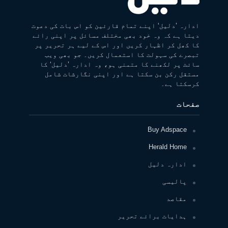
ادارہ ’دلیل‘ اپنے تمام قارئین کو اس بات کی دعوت
دیتا ہے کہ وہ خود بھی مختلف مسائل پر اپنی رائے
کا کھل کر اظہار کریں اور اس کے لیے ہر تحریر پر
تبصرے کی سہولت کا استعمال کریں۔ جو بھی ویب
سائٹ پر لکھنے کا متمنی ہو، وہ ادارہ ’دلیل‘ کا
مستقل رکن بن سکتا ہے اور اپنی نگارشات شامل
کرسکتا ہے۔
صفحات
Buy Adspace
Herald Home
ادارہ دلیل
پالیسی
مقاصد
ہدایات برائے تحریر