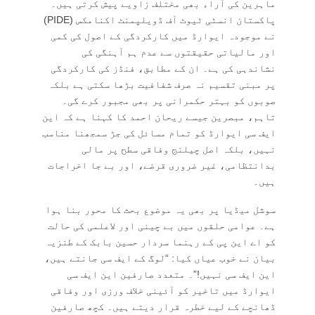
ماہرین کی آراء بھی مختلف زاویے پیش کرتی ہیں۔
پاکستان انسٹی ٹیوٹ آف ڈویلپمنٹ اکنامکس (PIDE)
نے موجودہ ایوارڈ میں کارکردگی کے اصول کی کمی
اور مالیاتی حقیقتوں سے عدم ہم آہنگی کی
نشاندہی کی ہے۔ ان کے مطابق، فنڈز کی کارکردگی
پر مبنی تقسیم نہ صرف شفافیت بڑھا سکتی ہے بلکہ
صوبوں کو بہتر حکمرانی پر بھی مجبور کرے گی۔
تاہم، مبصرین جیسے ریحان احمد کا کہنا ہے کہ این
ایف سی ایوارڈ کو تمام مسائل کی جڑ سمجھنا مناسب
نہیں، بلکہ اصل چیلنج وفاقی سطح پر مالی
بدانتظامی، غیر ضروری قرضے، اور بے جا اخراجات
ہیں۔
سوشل میڈیا پر بھی یہ موضوع بحث کا محور بنا ہوا
ہے۔ عوامی حلقوں میں بے چینی اور لاعلمی کی حالت
کو اے این پی کے رہنما سردار حسین بابک کے طنزیہ
بیان نے خوب عیاں کیا: “لوگ کے ایف سی جانتے ہیں،
این ایف سی نہیں!”۔ متعدد صارفین این ایف سی
ایوارڈ میں تاخیر کو آئینی خلاف ورزی اور وفاقی
ڈھانچے کے لیے خطرہ قرار دیتے ہیں۔ کچھ صارفین