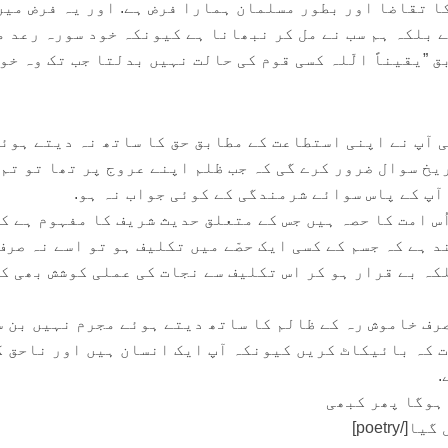
ا تقاضا اور بطور مسلمان ہمارا فرض ہے. اور یہ فرض میں
 بلکہ ہم سب نے مل کر نبھانا ہے کیونکہ خود سورہ رعد م
ق ”یقیناً الّلہ کسی قوم کی حالت نہیں بدلتا جب تک وہ خو
ی آپ نے اپنی استطاعت کے مطابق حق کا ساتھ نہ دیتے ہوئ
یخ سوال ضرور کرے گی کہ جب ظلم اپنے عروج پر تھا تو تم
آپ کے پاس سوائے شرمندگی کے کوئی جواب نہ ہو.
س امت کا حصہ ہیں جس کے متعلق حدیث شریف کا مفہوم ہے ک
د ہے کہ جسم کے کسی ایک حصّے میں تکلیف ہو تو اسے نہ صرف
کہ بے قرار ہو کر اس تکلیف سے نجات کی عملی کوشش بھی ک
رف خاموش رہ کے ظالم کا ساتھ دیتے ہوئے مجرم نہیں بن س
ت کہ بائیکاٹ کریں کیونکہ آپ ایک انسان ہیں اور ناحق 
.
poetr]