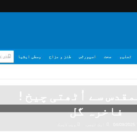
تعلیم
صحت
اسپورٹس
طنز و مزاح
وسطی ایشیا
فاخرہ گل
04/09/2025
ایک تبصرہ
ویب ڈیسک