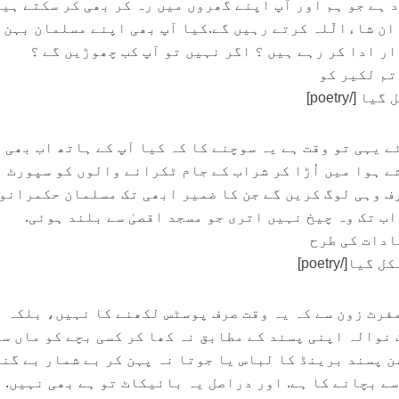
 ہے جو ہم اور آپ اپنے گھروں میں رہ کر بھی کر سکتے ہیں
ان شاءالّلہ کرتے رہیں گے.کیا آپ بھی اپنے مسلمان بہن
ر ادا کر رہے ہیں ؟ اگر نہیں تو آپ کب چھوڑیں گے ؟
/poetry]
 یہی تو وقت ہے یہ سوچنے کا کہ کیا آپ کے ہاتھ اب بھی 
ے ہوا میں اُڑا کر شراب کے جام ٹکرانے والوں کو سپورٹ
رف وہی لوگ کریں گے جن کا ضمیر ابھی تک مسلمان حکمرانو
اب تک وہ چیخ نہیں اتری جو مسجد اقصیٰ سے بلند ہوئی.
[/poetry]
فرٹ زون سے کہ یہ وقت صرف پوسٹس لکھنے کا نہیں، بلکہ 
 نوالہ اپنی پسند کے مطابق نہ کھا کر کسی بچے کو ماں سے
ن پسند برینڈ کا لباس یا جوتا نہ پہن کر بے شمار بے گن
ے بچانے کا ہے. اور دراصل یہ بائیکاٹ تو ہے بھی نہیں. ی