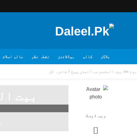
بلاگز
کالم
ہیڈلائنز
نقطہ نظر
عالم اسلام
ہوم
<<
بیت المقدس سے اُٹھتی چیخ !‎ فاخرہ گل
ویب ڈیسک