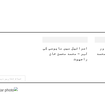
ور
اسرائیل میں مایوسی کی
محمد
لہر – محمد محسن خان
راجپوت
تمام تحاریر دی