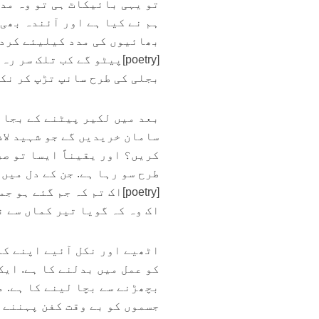
تو یہی بائیکاٹ ہی تو وہ مدد
ہم نے کیا ہے اور آئندہ بھی 
بھائیوں کی مدد کیلیئے کردا
[poetry]پیٹو گے کب تلک سر رہ تم لکیر کو
بجلی کی طرح سانپ تڑپ کر نکل گیا [
بعد میں لکیر پیٹنے کے بجائے
سامان خریدیں گے جو شہید لاش
کریں؟ اور یقیناً ایسا تو ص
طرح سو رہا ہے. جن کے دل میں 
[poetry]اک تم کہ جم گئے ہو جمادات کی طرح
اک وہ کہ گویا تیر کماں سے نکل گیا
اٹھیے اور نکل آئیے اپنے کم
کو عمل میں بدلنے کا ہے. ایک
بچھڑنے سے بچا لینے کا ہے. م
جسموں کو بے وقت کفن پہننے س