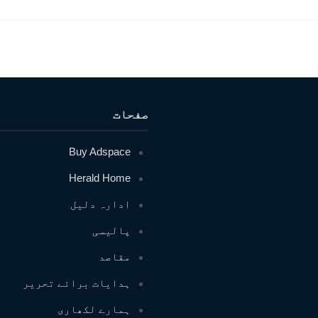
صفحات
Buy Adspace
Herald Home
ادارہ دلیل
پالیسی
مقاصد
ہدایات برائے تحریر
ہمارے لکھاری