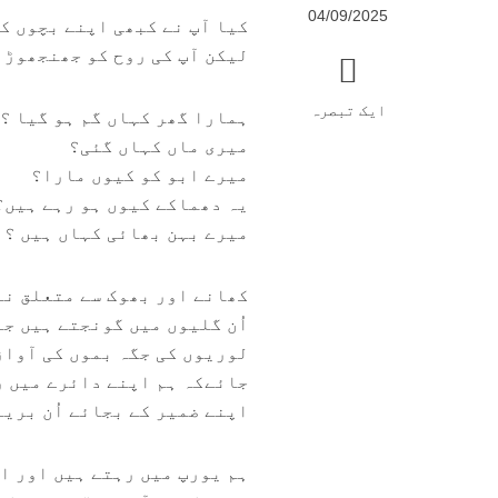
04/09/2025
کیا آپ نے کبھی اپنے بچوں کی
لیکن آپ کی روح کو جھنجھوڑ 
ایک تبصرہ
ہمارا گھر کہاں گم ہو گیا ؟
میری ماں کہاں گئی؟
میرے ابو کو کیوں مارا؟
یہ دھماکے کیوں ہو رہے ہیں؟
میرے بہن بھائی کہاں ہیں ؟
کھانے اور بھوک سے متعلق نہ
اُن گلیوں میں گونجتے ہیں ج
لوریوں کی جگہ بموں کی آواز
جائےکہ ہم اپنے دائرے میں رہ
اپنے ضمیر کے بجائے اُن بری
ہم یورپ میں رہتے ہیں اور ا