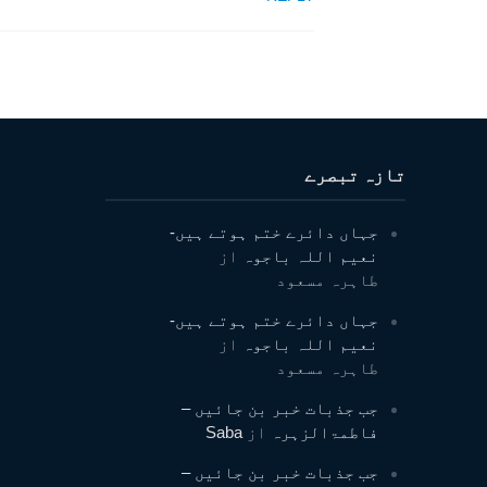
تازہ تبصرے
جہاں دائرے ختم ہوتے ہیں-
نعیم اللہ باجوہ
از
طاہرہ مسعود
جہاں دائرے ختم ہوتے ہیں-
نعیم اللہ باجوہ
از
طاہرہ مسعود
جب جذبات خبر بن جائیں –
فاطمۃالزہرہ
از
Saba
جب جذبات خبر بن جائیں –