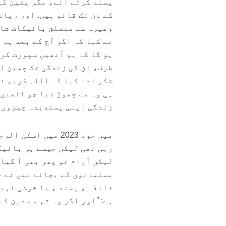
کے دن تک قائم ہیں. اور زیاد
وغیرہ سے متعلق بائیکاٹ شای
نے کہا کہ اگر آج کے بعد ہم 
ہو گا کہ ہم اُنھیں سپورٹ کر
طرف، ان کی زندگی تک چھین لی
شکر ادا کیا کہ الّلہ کریم ن
ہی وہ سب چھوڑ دیا جو انھیں 
زندگی اپنی پسندیدہ چیزوں س
میں خود 2023 میں 
رہی تھی لیکن جیسے ہی بائیکا
لیکن آرام تو پھر بھی آ گیا 
مسلمانوں کے بجائے میں نے خ
ذائقہ ، پسند ، یا خوشی نہیں
ہے: ”اور اگر وہ تم سے دین ک