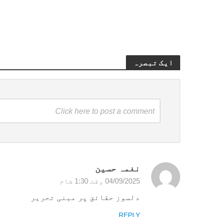
ایک تبصرہ
Click here to post a comment
نغمہ حسین
04/09/2025 وقت 1:30 شام
دلسوز حقائق پر مبنی تحریر
REPLY