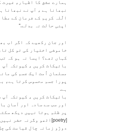
ہمارے عشق کا اظہار، غیرت ک
نبھانا ہے ، آپ نے نبھانا ہے
الّلہ کریم کے فرمان کے مطاب
اپنی حالت نہ بدلے.“
اور جان رکھیے کہ اگر اب بھ
خاموشی اختیار کی تو کل تار
کہاں تھے؟ ایسا نہ ہو کہ تب 
بائیکاٹ کریں ، کیونکہ آپ اُ
مسلمان اُمت ایک جسم کی مانن
پورا جسم محسوس کرتا ہے، بل
ہے.
بائیکاٹ کریں ، کیونکہ آپ ص
اور سب سے سادہ اور آسان با
پر ظلم ہوتا نہیں دیکھ سکتے
[poetry]اٹھو وگرنہ حشر نہیں ہوگا پھر کبھی
دوڑو زمانہ چال قیامت کی چل گیا[/y