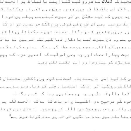
پسند کرتے آئے، مگر یقین کیجیے کہ 2023 سے شروع کیے گئے اپنے بائیکاٹ پر الح
ہ شکر اس بات کا کہ میں جو یہ سوچ رہی تھی کہ میکڈونلڈ
د بچوں کے لیے مشکل ہو تو میرے کہنے سے پہلے ہی خود ا
ایک مرتبہ بھی اس طرح کی کوئی پروڈکٹ خریدیں تو اس کا 
 رہے ہیں جنھوں نے بے گناہ مسلمانوں سے کھانا پینا تو 
 ہے. وہ دن میرے لیے یادگار تھا کیونکہ تب میں نے بے ت
ے بچوں کو اتنی سمجھ بوجھ عطا کی ہے کہ ہمارے کہنے کے 
بہت پیارا تھا. اور وہ بھی اس لیے کہ انھیں غز ہ کے بچو
ے بڑھ کر پیاری اور اہم لگنے لگی تھی.
اسکن الرجی کے لیے اسی ناپسندیدہ لسٹ سے کچھ پروڈکٹس استعمال ک
ٹ شروع کیا تو ان کا استعمال ختم کر دیا. دیر سے ہی سہ
تھا ،البتہ دل پر یہ بوجھ نہیں رہا کہ تب بے گناہ
ود کو ترجیح دی. اطمینان اس بات کا ہے کہ الحمدللہ ہم 
 بلکہ بے حسی چھوڑ دی. الّلہ کریم سورہ انفال میں فرما
ے معاملے میں مدد مانگیں تو تم پر مدد کرنا فرض ہے.“