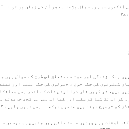
 آنکھوں میں وہ سوال پڑھا ہے جو اُن کی زبان پر تو نہ آ
دے؟
یں بلکہ زندگی اور موت سے متعلق اس طرح کے سوال ہیں جو
ہاں کھلونوں کی جگہ خون ، جھولوں کی جگہ ملبہ اور نیند
یں ہیں، تو کیوں ناں ذرا اپنی ذات کے اندر بھی جھانکا
 کر اب تک کیا کر سکے. اور کیا اب بھی ہم کچھ خریدتے ہ
نڈز کو ترجیح دیتے ہیں جنھیں دیکھنا بھی نہیں چاہیے ؟
کثر اوقات وہی چیزیں سامنے آتی ہیں جنہیں ہم برسوں سے