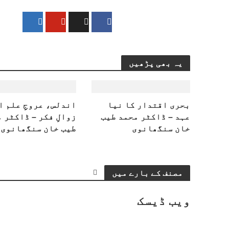
یہ بھی پڑھیں
بحری اقتدار کا نیا
اندلس، عروجِ علم ا
عہد – ڈاکٹر محمد طیب
زوالِ فکر – ڈاکٹر 
خان سنگھانوی
طیب خان سنگھانوی
مصنف کے بارے میں
ویب ڈیسک