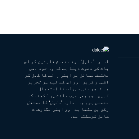
ادارہ ’دلیل‘ اپنے تمام قارئین کو اس
بات کی دعوت دیتا ہے کہ وہ خود بھی
مختلف مسائل پر اپنی رائے کا کھل کر
اظہار کریں اور اس کے لیے ہر تحریر
پر تبصرے کی سہولت کا استعمال
کریں۔ جو بھی ویب سائٹ پر لکھنے کا
متمنی ہو، وہ ادارہ ’دلیل‘ کا مستقل
رکن بن سکتا ہے اور اپنی نگارشات
شامل کرسکتا ہے۔