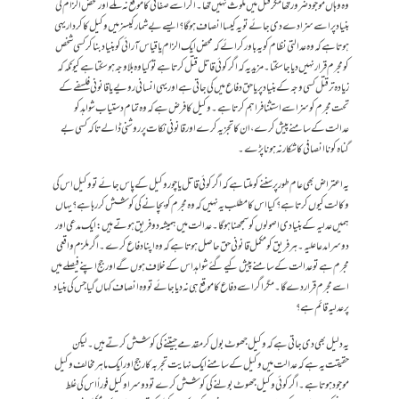
وہ وہاں موجود ضرور تھا مگر قتل میں ملوث نہیں تھا۔ اگر اسے صفائی کا موقع نہ ملے اور محض الزام کی
بنیاد پر اسے سزا دے دی جائے تو یہ کیسا انصاف ہوگا؟ ایسے بے شمار کیسز میں وکیل کا کردار یہی
ہوتا ہے کہ وہ عدالتی نظام کو یہ باور کرائے کہ محض ایک الزام یا قیاس آرائی کو بنیاد بنا کر کسی شخص
کو مجرم قرار نہیں دیا جا سکتا۔ مزید یہ کہ اگر کوئی قاتل قتل کرتا ہے تو کیا وہ بلا وجہ ہوسکتا ہے کیونکہ کہ
زیادہ تر قتل کسی وجہ کے بنیاد پر یا حق دفاع میں کی جاتی ہے اور یہی انسانی رویے یا قانونی فلسفے کے
تحت مجرم کو سزا سے استثنا فراہم کرتا ہے۔ وکیل کا فرض ہے کہ وہ تمام دستیاب شواہد کو
عدالت کے سامنے پیش کرے، ان کا تجزیہ کرے اور قانونی نکات پر روشنی ڈالے تاکہ کسی بے
گناہ کو ناانصافی کا شکار نہ ہونا پڑے۔
یہ اعتراض بھی عام طور پر سننے کو ملتا ہے کہ اگر کوئی قاتل یا چور وکیل کے پاس جائے تو وکیل اس کی
وکالت کیوں کرتا ہے؟ کیا اس کا مطلب یہ نہیں کہ وہ مجرم کو بچانے کی کوشش کر رہا ہے؟ یہاں
ہمیں عدلیہ کے بنیادی اصولوں کو سمجھنا ہوگا۔ عدالت میں ہمیشہ دو فریق ہوتے ہیں: ایک مدعی اور
دوسرا مدعا علیہ۔ ہر فریق کو مکمل قانونی حق حاصل ہوتا ہے کہ وہ اپنا دفاع کرے۔ اگر ملزم واقعی
مجرم ہے تو عدالت کے سامنے پیش کیے گئے شواہد اس کے خلاف ہوں گے اور جج اپنے فیصلے میں
اسے مجرم قرار دے گا۔ مگر اگر اسے دفاع کا موقع ہی نہ دیا جائے تو وہ انصاف کہاں گیا جس کی بنیاد
پر عدلیہ قائم ہے؟
یہ دلیل بھی دی جاتی ہے کہ وکیل جھوٹ بول کر مقدمے جیتنے کی کوشش کرتے ہیں۔ لیکن
حقیقت یہ ہے کہ عدالت میں وکیل کے سامنے ایک نہایت تجربہ کار جج اور ایک ماہر مخالف وکیل
موجود ہوتا ہے۔ اگر کوئی وکیل جھوٹ بولنے کی کوشش کرے تو دوسرا وکیل فوراً اس کی غلط