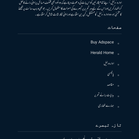
ادارہ ’دلیل‘ اپنے تمام قارئین کو اس بات کی دعوت دیتا ہے کہ وہ خود بھی مختلف مسائل پر اپنی رائے کا کھل
کر اظہار کریں اور اس کے لیے ہر تحریر پر تبصرے کی سہولت کا استعمال کریں۔ جو بھی ویب سائٹ پر لکھنے
کا متمنی ہو، وہ ادارہ ’دلیل‘ کا مستقل رکن بن سکتا ہے اور اپنی نگارشات شامل کرسکتا ہے۔
صفحات
Buy Adspace
Herald Home
ادارہ دلیل
پالیسی
مقاصد
ہدایات برائے تحریر
ہمارے لکھاری
تازہ تبصرے