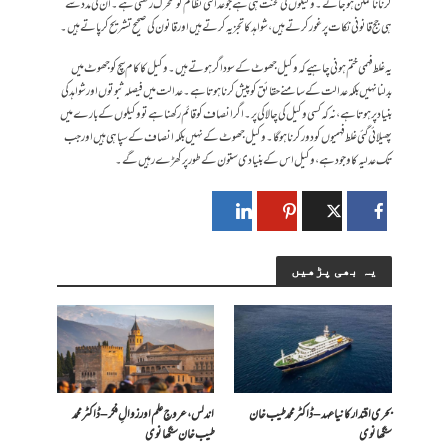
کرنا ناممکن ہو جائے۔ وکیلوں کی محنت ہی ہے جو عدالتی نظام کو متحرک رکھتی ہے۔ ان کی مدد سے
ہی جج قانونی نکات پر غور کرتے ہیں، شواہد کا تجزیہ کرتے ہیں اور قانون کی صحیح تشریح کر پاتے ہیں۔
یہ غلط فہمی ختم ہونی چاہیے کہ وکیل جھوٹ کے سوداگر ہوتے ہیں۔ وکیل کا کام سچ کو جھوٹ میں
بدلنا نہیں بلکہ عدالت کے سامنے حقائق کو پیش کرنا ہوتا ہے۔ عدالت میں فیصلہ ثبوتوں اور شواہد کی
بنیاد پر ہوتا ہے، نہ کہ کسی وکیل کی چالاکی پر۔ اگر انصاف کو قائم رکھنا ہے تو وکیلوں کے بارے میں
پھیلائی گئی غلط فہمیوں کو دور کرنا ہوگا۔ وکیل جھوٹ کے نہیں بلکہ انصاف کے سپاہی ہیں اور جب
تک عدلیہ کا وجود ہے، وکیل اس کے بنیادی ستون کے طور پر کھڑے رہیں گے۔
یہ بھی پڑھیں
بحری اقتدار کا نیا عہد – ڈاکٹر محمد طیب خان
اندلس، عروجِ علم اور زوالِ فکر – ڈاکٹر محمد
سنگھانوی
طیب خان سنگھانوی