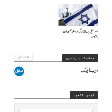
اسرائیل میں مایوسی کی لہر – محمد محسن خان
راجپوت
تمام تحاریر دیکھیں
مصنف کے بارے میں
ویب ڈیسک
تبصرہ لکھیے