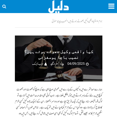
ہوم
<<
کیا واقعی وکیل جھوٹے ہوتے ہیں؟ نصیب باچا یوسفزئی
کیا واقعی وکیل جھوٹے ہوتے ہیں؟
نصیب باچا یوسفزئی
04/09/2025
تبصرہ لکھیے
ویب ڈیسک
ہمارے معاشرے میں وکیلوں کے بارے میں عمومی سوچ یہی ہے کہ وہ سچ کو جھوٹ اور جھوٹ
کو سچ میں بدلنے کے ماہر ہوتے ہیں جو کہ بلکل غلط ہے۔ جب کوئی بھی مقدمہ عدالت میں آتا ہے تو
لوگ فوراً فیصلہ سنا دیتے ہیں کہ ایک فریق سچا ہے اور دوسرا جھوٹا۔ ان کے نزدیک جو وکیل کسی ملزم
کا دفاع کر رہا ہوتا ہے، وہ گویا اس کے جرم کو چھپانے میں شریک ہے۔ خاص طور پر اگر معاملہ کسی
سنگین جرم کا ہو، جیسے قتل، تو عام لوگ وکیل کو بھی اسی صف میں شامل کر دیتے ہیں، جس میں وہ