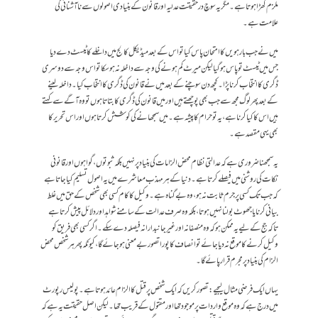
ملزم کھڑا ہوتا ہے۔ مگر یہ سوچ درحقیقت عدلیہ اور قانون کے بنیادی اصولوں سے ناآشنائی کی
علامت ہے۔
میں نے جب بارہویں کا امتحان پاس کیا تو اس کے بعد میڈیکل کالج میں داخلے کا ٹیسٹ دے دیا
جس میں ٹیسٹ تو پاس ہو گیا لیکن میرٹ کم ہونے کی وجہ سے داخلہ نہ ہوسکا تو اس وجہ سے دوسری
ڈگری کا انتخاب کرنا پڑا۔ کچھ دن سوچنے کے بعد میں نے قانون کی ڈگری کا انتخاب کیا۔ داخلہ لینے
کے بعد پھر لوگ مجھ سے جب بھی پوچھتے ہیں اور میں قانون کی ڈگری کا بتاتا ہوں تو وہ آگے سے کہتے
ہیں اس کا کیا کرنا ہے، یہ تو حرام کا پیشہ ہے۔ میں سمجھانے کی کوشش کرتا ہوں اور اس تحریر کا
بھی یہی مقصد ہے۔
یہ سمجھنا ضروری ہے کہ عدالتی نظام محض الزامات کی بنیاد پر نہیں بلکہ ثبوتوں، گواہوں اور قانونی
نکات کی روشنی میں فیصلے کرتا ہے۔ دنیا کے ہر مہذب معاشرے میں یہ اصول تسلیم کیا جاتا ہے
کہ جب تک کسی پر جرم ثابت نہ ہو، وہ بے گناہ ہے۔ وکیل کا کام کسی بھی شخص کے حق میں غلط
بیانی کرنا یا جھوٹ بولنا نہیں ہوتا، بلکہ وہ صرف عدالت کے سامنے شواہد اور دلائل پیش کرتا ہے
تاکہ جج کے لیے یہ ممکن ہو کہ وہ منصفانہ اور غیر جانبدارانہ فیصلہ دے سکے۔ اگر کسی بھی فریق کو
وکیل کرنے کا موقع نہ دیا جائے تو انصاف کا پورا تصور بے معنی ہو جائے گا، کیونکہ پھر ہر شخص محض
الزام کی بنیاد پر مجرم قرار پائے گا۔
یہاں ایک فرضی مثال لیجیے: تصور کریں کہ ایک شخص پر قتل کا الزام عائد ہوتا ہے۔ پولیس رپورٹ
میں درج ہے کہ وہ موقع واردات پر موجود تھا اور مقتول کے قریب تھا۔ لیکن اصل حقیقت یہ ہے کہ