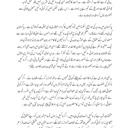
بیانی کو بے نقاب کر سکتا ہے۔ عدالت کا فیصلہ کسی ایک وکیل کی تقریر پر نہیں بلکہ مکمل شواہد،
قانونی نکات اور جج کے تجزیے پر ہوتا ہے۔ اس لیے یہ ممکن نہیں کہ کوئی وکیل محض چالاکی سے
جھوٹ بول کر مقدمہ جیت جائے۔
پاکستان میں عدلیہ کی تاریخ پر نظر ڈالیں تو وکیلوں کا کردار ہمیشہ بنیادی حیثیت رکھتا آیا ہے۔ پاکستان
کی بنیاد رکھنے والے قائداعظم محمد علی جناح خود ایک وکیل تھے اور انہوں نے اپنی قانونی مہارت سے
مسلمانوں کے حقوق کے لیے مؤثر جدوجہد کی۔ اگر وکیلوں کا کام صرف جھوٹ بولنا ہوتا تو کیا وہ
ایک مضبوط نظریے کی بنیاد پر پاکستان کا مقدمہ لڑ سکتے تھے؟ اسی طرح پاکستان میں جب بھی آمریت
کے خلاف جدوجہد ہوئی، وکیل سب سے آگے نظر آئے۔ عدلیہ بحالی تحریک اس کی بہترین مثال
ہے جہاں وکلا برادری نے جمہوریت اور قانون کی بالادستی کے لیے ہر ممکن قربانی دی۔ اگر وکیل
محض پیسہ بنانے اور جھوٹ بولنے والے ہوتے تو کیا وہ کسی قومی جدوجہد کا حصہ بنتے؟
یہ بھی ضروری ہے کہ وکالت کے پیشے کو باقی شعبوں کے ساتھ موازنہ کر کے دیکھا جائے۔ اگر کسی
ڈاکٹر کی غفلت سے کوئی مریض مر جائے تو کیا تمام ڈاکٹروں کو قصوروار ٹھہرایا جا سکتا ہے؟ اگر کوئی
صحافی غلط رپورٹنگ کرے تو کیا پوری صحافت کو بدنام کیا جا سکتا ہے؟ اگر ایک پولیس افسر رشوت
لے تو کیا پوری پولیس فورس کو کرپٹ کہا جا سکتا ہے؟ ہرگز نہیں۔ اسی طرح اگر چند وکیل غیر
اخلاقی راستہ اختیار کرتے ہیں تو اس کا مطلب یہ نہیں کہ پورا وکالتی پیشہ ہی بددیانتی پر مبنی ہے۔
حقیقت تو یہ ہے کہ وکیل انصاف کی بنیاد ہیں۔ اگر وکیل نہ ہوں تو عام شہریوں کو اپنے حقوق کی
آگاہی نہ ہو، کوئی کمزور شخص طاقتور کے خلاف آواز نہ اٹھا سکے، اور عدالتوں میں حقیقی انصاف فراہم