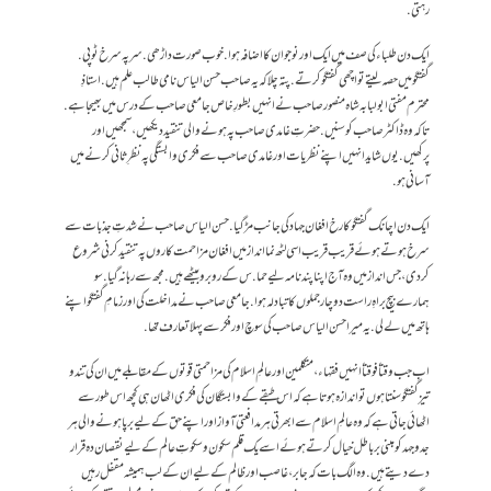
رہتی.
ایک دن طلباء کی صف میں ایک اور نوجوان کا اضافہ ہوا. خوب صورت داڑھی. سر پہ سرخ ٹوپی.
گفتگو میں حصہ لیتے تو اچھی گفتگو کرتے. پتہ چلا کہ یہ صاحب حسن الیاس نامی طالب علم ہیں. استاذِ
محترم مفتی ابولبابہ شاہ منصور صاحب نے انہیں بطورِ خاص جامعی صاحب کے درس میں بھیجا ہے.
تاکہ وہ ڈاکٹر صاحب کو سنیں. حضرتِ غامدی صاحب پہ ہونے والی تنقید دیکھیں ، سمجھیں اور
پرکھیں. یوں شاید انہیں اپنے نظریات اور غامدی صاحب سے فکری وابستگی پہ نظرِ ثانی کرنے میں
آسانی ہو.
ایک دن اچانک گفتگو کا رخ افغان جہاد کی جانب مڑ گیا. حسن الیاس صاحب نے شدتِ جذبات سے
سرخ ہوتے ہوئے قریب قریب اسی لٹھ نما انداز میں افغان مزاحمت کاروں پہ تنقید کرنی شروع
کردی، جس انداز میں وہ آج اپنا پند نامہ لیے حما.س کے رو برو بیٹھے ہیں. مجھ سے رہا نہ گیا. سو
ہمارے بیچ براہِ راست دو چار جملوں کا تبادلہ ہوا. جامعی صاحب نے مداخلت کی اور زمامِ گفتگو اپنے
ہاتھ میں لے لی. یہ میرا حسن الیاس صاحب کی سوچ اور فکر سے پہلا تعارف تھا.
اب جب وقتاً فوقتاً انہیں فقہاء، متکلمین اور عالمِ اسلام کی مزاحمتی قوتوں کے مقابلے میں ان کی تند و
تیز گفتگو سنتا ہوں تو اندازہ ہوتا ہے کہ اس طبقے کے وابستگان کی فکری اٹھان ہی کچھ اس طور سے
اٹھائی جاتی ہے کہ وہ عالمِ اسلام سے ابھرتی ہر مدافعتی آواز اور اپنے حق کے لیے برپا ہونے والی ہر
جد و جہد کو مبنی بر باطل خیال کرتے ہوئے اسے یک قلم سکون و سکوتِ عالم کے لیے نقصان دہ قرار
دے دیتے ہیں. وہ الگ بات کہ جابر، غاصب اور ظالم کے لیے ان کے لب ہمیشہ مقفل رہیں