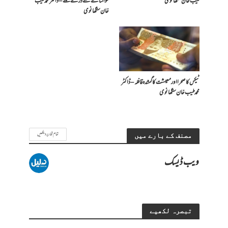
طیب خان سنگھانوی
سوالنامے سے ڈرنے لگے – ڈاکٹر محمد طیب
خان سنگھانوی
ٹیکس کا صحرا اور معیشت کا گمشدہ قافلہ – ڈاکٹر
محمد طیب خان سنگھانوی
تمام تحاریر دیکھیں
مصنف کے بارے میں
ویب ڈیسک
تبصرہ لکھیے