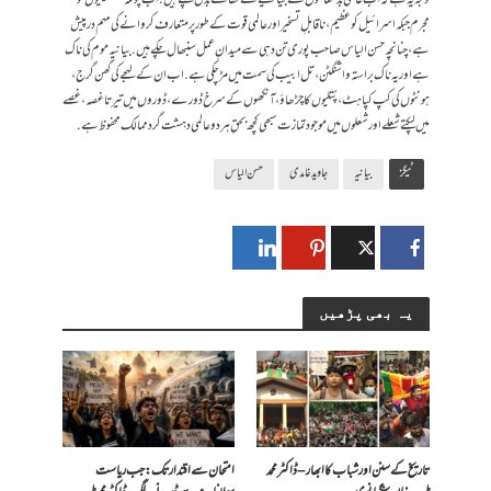
مجرم جبکہ اسرائیل کو عظیم، ناقابلِ تسخیر اور عالمی قوت کے طور پر متعارف کروانے کی مہم درپیش
ہے، چنانچہ حسن الیاس صاحب پوری تن دہی سے میدانِ عمل سنبھال چکے ہیں. بیانیہ موم کی ناک
ہے اور یہ ناک براستہ واشنگٹن، تل ابیب کی سمت میں مڑ چکی ہے. اب ان کے لہجے کی گھن گرج،
ہونٹوں کی کپ کپاہٹ، پُتلیوں کا چڑھاؤ، آنکھوں کے سرخ ڈورے، ڈوروں میں تیرتا غصہ، غصے
میں لپکتے شعلے اور شعلوں میں موجود تمازت سبھی کچھ بحقِ ہر دو عالمی دہشت گرد ممالک محفوظ ہے.
ٹیگز
بیانیہ
جاوید غامدی
حسن الیاس
یہ بھی پڑھیں
تاریخ کے سنن اور شباب کا ابھار – ڈاکٹر محمد
امتحان سے اقتدار تک: جب ریاست