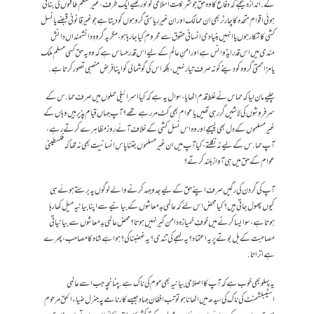
گے. اندازہ کیجئے کہ دفاع کا وہ حق جو شریعتِ اسلامی کو تو رکھیے ایک طرف ، غیر مسلم طاقتوں کی بنائی
ہوئی اقوامِ متحدہ کا چارٹر بھی ان ممالک اور ان غیر ریاستی گروہوں کو دیتا ہے جو غیر قانونی قبضے یا نسل
کشی کا شکار ہوں یا انہیں بنیادی انسانی حقوق سے محروم کیا جارہا ہو، مگر یہ گروہِ دانشمنداں دانش
مندی میں اس قدر ایڈوانس ہے اور امنِ عالم کے لیے اس قدر حساس ہے کہ وہ یہ حق کسی مسلم ملک
یا مزاحمتی گروہ کو دینے کو نہ صرف تیار نہیں، بلکہ اس کی گوشمالی کو اپنا فرضِ منصبی تصور کرتا ہے.
چلیے مان لیا کہ حماس نے غلط قدم اٹھایا، سوال یہ ہے کہ کیا اسرائیلی حملوں میں صرف حما.س کے
سرفروشوں کی لاشیں گر رہی تھیں یا عوام بھی کٹ مر رہے تھے؟ آپ جہاں قیام پذیر ہیں وہاں کے
غیر مسلموں کے دل بھی پسیجے اور وہ اس نسل کشی کے خلاف آئے روز مظاہرے کرتے رہے،
آپ حما.س کے لیے نہ نکلتے، کیا آپ میں ان غیر مسلموں جتنا پاسِ انسانیت بھی نہ تھا کہ فلسطینی
عوام کے حق میں ہی آواز بلند کرتے؟
آپ کی گردن کی رگیں صرف اپنے حق کے لیے جد و جہد کرنے والے لوگوں پہ برستے ہوئے ہی
کیوں پھول جاتی ہیں؟ کیا محض اس لئے کہ عالمی بدمعاشوں کے بیانیے سے اپنا بیانیہ میل کھا رہا
ہوتا ہے، سو ایسا کرنے میں خوفِ خمیازہ دامن گیر نہیں ہوتا؟ محض عالمی بدمعاشوں سے بیانیاتی
مصاحبت کے بل بوتے پر یہ اعتماد؟ یہ لہجے کی تندی؟ یہ غضبناکی؟ ہوا ہے شاہ کا مصاحب، پھرے
ہے اتراتا.
یہ پہلو بھی خوب ہے کہ آپ کا اصلاحی بیانیہ بھی موم کی ناک ہے. چنانچہ جب اسے عالمی
اسٹیبلشمنٹ کی ناک کی سیدھ میں اٹھانا ہو تو تب افغان جہاد جیسے کارنامے پہ جنرل ضیاء الحق مرحوم