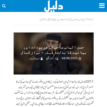
ہوم
<<
حسن الیاس صاحب کے فرمودات اور بیانیے کا بدلتا قبلہ - نواز کمال
حسن الیاس صاحب کے فرمودات اور
بیانیے کا بدلتا قبلہ – نواز کمال
04/08/2025
تبصرہ لکھیے
ویب ڈیسک
2011 کا سال تھا. جامعۃ الرشید میں صحافت کی درس گاہ میں پروفیسر خالد جامعی صاحب کی آمد کا
سلسلہ شروع ہوا. ان کے سپرد کوئی بندھا بندھایا مضمون نہیں تھا. ہفتے میں ایک دن تشریف
آوری ہوتی ، کسی خاص موضوع کو زیرِ گفتگو لاتے ، ہم سے سوالات پوچھتے اور پھر خود اس کے مختلف
پہلوؤں پہ مختلف زاویوں سے گفتگو فرماتے. پروفیسر صاحب چونکہ فلسفے کے استاذ ہیں. باغ و بہار
شخصیت کے مالک ہیں. مباحثے اور مکالمے کا لطف لیتے اور دیتے ہیں. چنانچہ یہ محفل بڑی پُرکیف