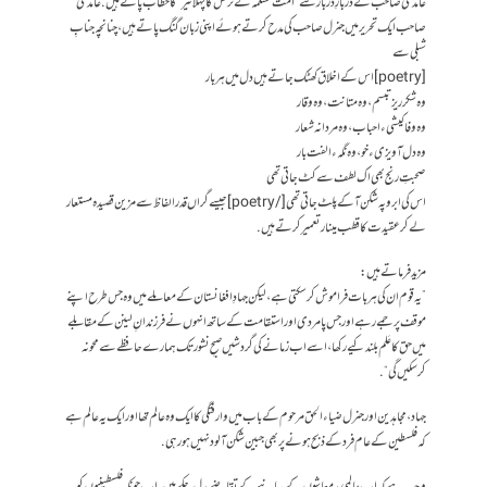
غامدی صاحب کے دربارِ دُربار سے ” امت مسلمہ کے ترکش کا پہلا تیر ” کا خطاب پاتے ہیں. غامدی
صاحب ایک تحریر میں جنرل صاحب کی مدح کرتے ہوئے اپنی زبان گنگ پاتے ہیں، چنانچہ جنابِ
شبلی سے
[poetry]اس کے اخلاق کھٹک جاتے ہیں دل میں ہر بار
وہ شکر ریز تبسم، وہ متانت، وہ وقار
وہ وفا کیشیء احباب، وہ مردانہ شعار
وہ دل آویزیء خو، وہ نگہء الفت بار
صحبتِ رنج بھی اک لطف سے کٹ جاتی تھی
اس کی ابرو پہ شکن آکے پلٹ جاتی تھی[/poetry] جیسے گراں قدر الفاظ سے مزین قصیدہ مستعار
لے کر عقیدت کا قطب مینار تعمیر کرتے ہیں.
مزید فرماتے ہیں :
” یہ قوم ان کی ہر بات فراموش کرسکتی ہے، لیکن جہادِ افغانستان کے معاملے میں وہ جس طرح اپنے
موقف پر جمے رہے اور جس پامردی اور استقامت کے ساتھ انہوں نے فرزندانِ لینن کے مقابلے
میں حق کا عَلم بلند کیے رکھا، اسے اب زمانے کی گردشیں صبحِ نشور تک ہمارے حافظے سے محو نہ
کرسکیں گی “.
جہاد ، مجاہدین اور جنرل ضیاء الحق مرحوم کے باب میں وارفتگی کا ایک وہ عالم تھا اور ایک یہ عالم ہے
کہ فلسطین کے عام فرد کے ذبح ہونے پر بھی جبین شکن آلود نہیں ہو رہی.
وجہ یہ ہے کہ اب عالمی بدمعاشوں کے بیانیے کے تقاضے بدل چکے ہیں. اب چونکہ فلسطینیوں کو