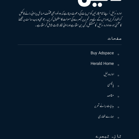
ادارہ ’دلیل‘ اپنے تمام قارئین کو اس بات کی دعوت دیتا ہے کہ وہ خود بھی مختلف مسائل پر اپنی رائے کا کھل
کر اظہار کریں اور اس کے لیے ہر تحریر پر تبصرے کی سہولت کا استعمال کریں۔ جو بھی ویب سائٹ پر لکھنے
کا متمنی ہو، وہ ادارہ ’دلیل‘ کا مستقل رکن بن سکتا ہے اور اپنی نگارشات شامل کرسکتا ہے۔
صفحات
Buy Adspace
Herald Home
ادارہ دلیل
پالیسی
مقاصد
ہدایات برائے تحریر
ہمارے لکھاری
تازہ تبصرے