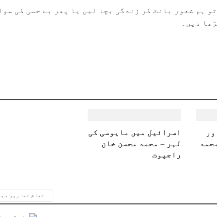
و ہم شعور بانٹ کر زندگی بچا لیں یا پھر بے حسی کی سول
ڑھا دیں۔
ور
اسرائیل میں مایوسی کی
محمد
لہر – محمد محسن خان
راجپوت
تمام تحاریر دی