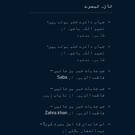
تازہ تبصرے
جہاں دائرے ختم ہوتے ہیں-
نعیم اللہ باجوہ
از
طاہرہ مسعود
جہاں دائرے ختم ہوتے ہیں-
نعیم اللہ باجوہ
از
طاہرہ مسعود
جب جذبات خبر بن جائیں –
فاطمۃالزہرہ
از
Saba
جب جذبات خبر بن جائیں –
فاطمۃالزہرہ
از
نایاب زہرہ
جب جذبات خبر بن جائیں –
فاطمۃالزہرہ
از
Zahra khan
اس خاندان کا اصل مجرم کون! –
عبدالغفار بگٹی
از