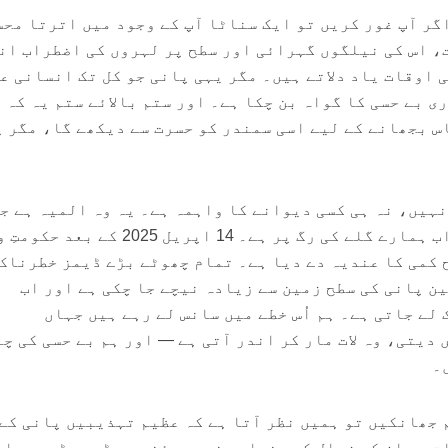
گر آپ غور کریں تو ایک سناٹا آپ کے وجود میں اترتا مح
، اس کی نیلگوں گہرائی اور سطح پر لہروں کی اضطراب ان
 اوقات یاد دلاتے ہیں۔ مگر یہی پانی جو کل تک انسانی ع
ری بے حسی کا گواہ بن چکا ہے۔ اور ستم بالائے ستم یہ کہ 
س بجھانے کے لیے اسی سمندر کو حسرت سے دیکھے گا، مگر پ
نہیں، نہ ہی کسی دیوانے کا واہمہ ہے۔ یہ وہ المیہ ہے جس
دستک دروازے پر نہیں بلکہ اب ہمارے گلے کی رگ پر ہے۔ 14 اپریل 2025 کے ب
 کمی کا عندیہ دے دیا ہے۔ تمام چھوٹے بڑے ڈیمز خطرناک
ن پانی کی سطح زمین سے زیادہ نیچے جا چکی ہے اور اب
لے جاتی ہے۔ ہم اُس خطے میں سانس لے رہے ہیں جہاں
دیتی، وہ لات مار کر اندر آتی ہے — اور ہم بے حسی کی چ
۔
 جھانکیں تو ہمیں نظر آتا ہے کہ عظیم تہذیبیں پانی کے
ت ہی ان کے زوال کی بنیاد بنی۔ موئن جو دڑو، ہڑپہ، با