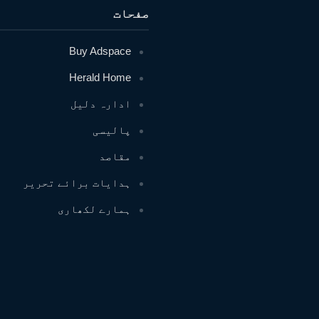
صفحات
Buy Adspace
Herald Home
ادارہ دلیل
پالیسی
مقاصد
ہدایات برائے تحریر
ہمارے لکھاری