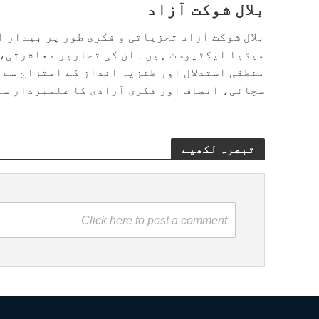
بلال شوکت آزاد
بلال شوکت آزاد تجزیاتی و فکری طور پر بیدار ا
میڈیا ایکٹیوسٹ ہیں۔ ان کی تحاریر معاشرتی، 
منطقی استدلال اور طنزیہ انداز کے امتزاج سے 
سچائی، انصاف اور فکری آزادی کا علمبردار سم
تبصرہ لکھیے
Click here to post a comment