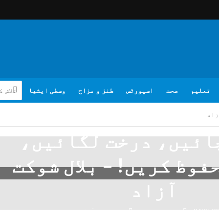
تعلیم
صحت
اسپورٹس
طنز و مزاح
وسطی ایشیا
زاد
ائیں، درخت لگائیں،
فوظ کریں! – بلال شوکت
آزاد
04/05/2
تبصرہ لکھیے
بلال شوکت آزاد