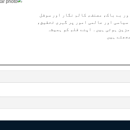
ور بے باک، مصنف، کالم نگار اور سوشل
سیاسی اور عالمی امور پر گہری تحقیق،
مزین ہوتی ہیں۔ اپنے قلم کو ہمیشہ
جھتے ہیں