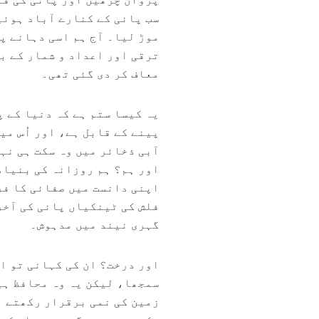
سب پانی کے کنارے آباد ہوئی
موڑ لیا۔ آج ہم اسی دہانے پ
ترقی اور اعداد و شمار کے ب
معاف کر دی گئی تھی۔
پینے کے قابل ہے، اور اُس می
آبی ذخائر میں وہ سکت ہی نہ
اور ہم؟ ہم روزانہ کی بنیاد
اپنی دانست میں صفائی کا فری
فلش کی ٹینکیاں پانی کی آخر
گہری نیند میں مدہوش۔
اور درخت؟ ان کی کہانی تو ا
سمجھا، لیکن یہ وہ محافظ ہی
زمین کی نمی برقرار رکھتے ہ