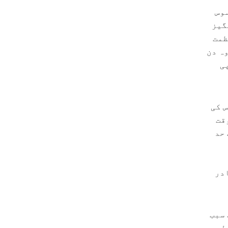
سوس
گیز
ظمت
وہ دن
ی
 کی
عد حکومتِ وقت
 حد
ادر
 سبب
بل،