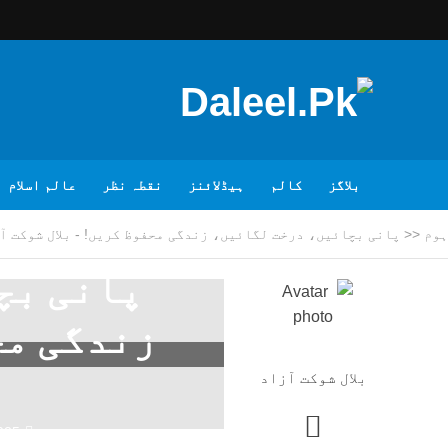
بلاگز
کالم
ہیڈلائنز
نقطہ نظر
عالم اسلام
ہوم
<<
پانی بچائیں، درخت لگائیں، زندگی محفوظ کریں! - بلال شوکت آ
پانی بچ
زندگی مح
بلال شوکت آزاد
025