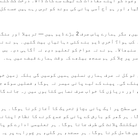
وجود کو اپنے مفادات کے تیشے سے کاٹ ڈالا۔ درخت کٹ گئے
ا، اور ہم آج اُسی پانی کی بوند کو ترس رہے ہیں جسے کل 
کہنے کو ہم 22 کروڑ کا ملک ہیں، مگر ہمارے پاس صرف 2 بڑے ڈیم ہیں — تربیلا اور م
 کب ہوا؟ آخری ڈیم بنے کئی دہائیاں بیت گئیں۔ ہم نے نہ
سنبھالا۔ ہم نے نہ عوام کو تعلیم دی، نہ آگاہی دی۔ بس 
ر پر چلا کر ہم سمجھ بیٹھے کہ وقت ہمارے قبضے میں ہے۔
، تو کل نہ صرف ہماری نسلیں ہمیں کوسیں گی بلکہ زمین خو
نکے گی۔ پینے کے لیے پانی میسر نہ ہوگا، فصلیں سوکھ ج
 اور دریاؤں کا خواب صرف نصابی کتابوں میں رہ جائے گا
ی سطح پر ایک پانی بچاؤ تحریک کا آغاز کرنا ہوگا۔ ہر 
ا۔ ہر گھر کو بارش کے پانی کو جمع کرنے کا نظام اپنانا
ئیکلنگ پلانٹ کی طرف جانا ہوگا۔ ہر تعلیمی ادارے کو پا
یں شامل کرنا ہوگا۔ ہر مسجد، ہر گلی، ہر چوراہے پر یہ 