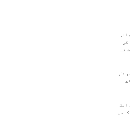
پانی
 کی
 کے
و نل
ت
 ایک
کبھی