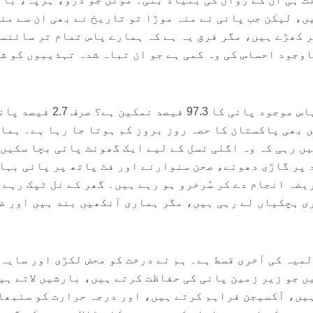
ں، لیکن جب پانی نے منہ موڑا تو تاریخ نے بھی ان سے من
ر کھڑے ہیں، مگر فرق یہ ہے کہ ہمارے پاس تمام تر سائنس
اوجود احساس کی وہ کمی ہے جو ان تباہ شدہ تہذیبوں کو ش
یہ کیسا ستم ہے کہ دنیا کے پاس موجود پانی کا 97.3 فیصد نمکین ہے؟ صرف 7
ں بھی پاکستان کا حصہ روز بروز کم ہوتا جا رہا ہے۔ ہما
یں رہی کہ وہ اگلی نسل کے لیے ایک گھونٹ پانی بچا سکیں
 پر گاڑی دھونے، صحن سنوارنے اور فٹ پاتھ پر پانی بہا
ضہ انجام دے کر سُرخرو ہو رہے ہیں۔ گھر کے نل ٹپک رہے 
ی ہچکیاں لے رہی ہیں، مگر ہماری آنکھیں بند ہیں اور ض
لمیہ کی آخری قسط ہے۔ ہم نے درخت کو محض لکڑی اور سایہ
ں جو زیر زمین پانی کی حفاظت کرتے ہیں، بارشیں لاتے ہی
یں، آکسیجن فراہم کرتے ہیں، اور درجہ حرارت کو سنبھا