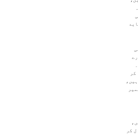
ہ
ی
اید
2. فیصد پانی
رے
۔
 کر
ہیں،
میر
ں،
ل کر