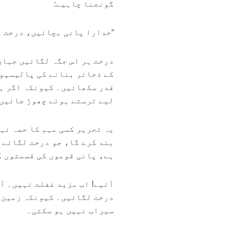
گونجنا چاہیے:
“خدارا پانی بچائیں، درخت ل
درخت ہر اس جگہ لگائیں جہاں
کے ذخائر بنانے کی پالیسیوں
قدر سکھائیں۔ کیونکہ اگر ہم
لیے ترستے ہوئے چھوڑ جائیں
یہ تحریر کسی مہم کا حصہ نہی
بند کرے گا، جو درخت لگائے 
ہے، پانی قوموں کی قسمتوں ک
آئیے! اب مزید غفلت نہیں۔ آ
درخت لگائیں۔ کیونکہ زمین ت
سیراب نہیں ہو سکتی۔