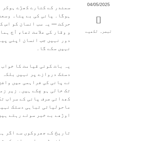
04/05/2025
سمندر کے کنارے کھڑے ہوکر ا
ہوگا۔ پانی کی بے پناہ وسعت
حرکت — یہ سب انسان کو اس کی
تبصرہ لکھیے
و وقار کی علامت تھا، آج ہما
دور نہیں جب انسان اپنی پیا
نہیں سکے گا۔
یہ بات کوئی قیامت کا خواب 
نے پانی کی فراہمی میں واضح
تک خالی ہو چکے ہیں۔ زیر زمی
کھدائی صرف پانی کے سراب تک 
ماحولیاتی تباہی دستک نہیں 
اوڑھے بے خبر سوئے رہتے ہیں
تاریخ کے جھروکوں سے اگر ہم
پروان چڑھیں اور پانی کی قل