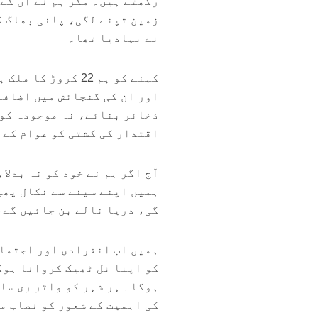
رکھتے ہیں۔ مگر ہم نے ان کے 
زمین تپنے لگی، پانی بھاگ گی
نے بہادیا تھا۔
اور ان کی گنجائش میں اضافہ
ذخائر بنائے، نہ موجودہ کو 
اقتدار کی کشتی کو عوام کے س
آج اگر ہم نے خود کو نہ بدلا
ہمیں اپنے سینے سے نکال پھی
گی، دریا نالے بن جائیں گے،
ہمیں اب انفرادی اور اجتماع
کو اپنا نل ٹھیک کروانا ہوگ
ہوگا۔ ہر شہر کو واٹر ری سا
کی اہمیت کے شعور کو نصاب م