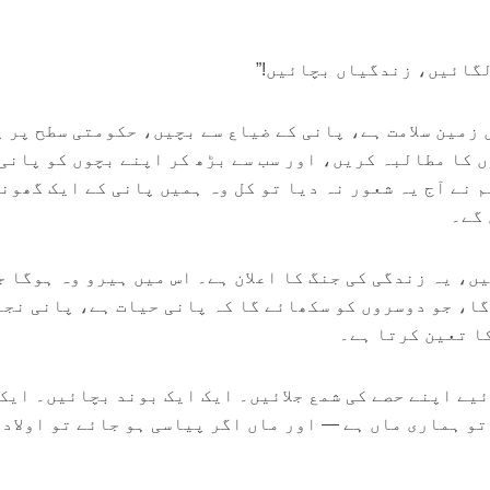
گائیں، زندگیاں بچائیں!”
 زمین سلامت ہے، پانی کے ضیاع سے بچیں، حکومتی سطح پر 
 کا مطالبہ کریں، اور سب سے بڑھ کر اپنے بچوں کو پانی
 نے آج یہ شعور نہ دیا تو کل وہ ہمیں پانی کے ایک گھونٹ
 گے۔
ں، یہ زندگی کی جنگ کا اعلان ہے۔ اس میں ہیرو وہ ہوگا ج
گا، جو دوسروں کو سکھائے گا کہ پانی حیات ہے، پانی نجا
ا تعین کرتا ہے۔
ئیے اپنے حصے کی شمع جلائیں۔ ایک ایک بوند بچائیں۔ ایک
و ہماری ماں ہے — اور ماں اگر پیاسی ہو جائے تو اولاد 