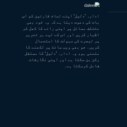
ادارہ ’دلیل‘ اپنے تمام قارئین کو اس
بات کی دعوت دیتا ہے کہ وہ خود بھی
مختلف مسائل پر اپنی رائے کا کھل کر
اظہار کریں اور اس کے لیے ہر تحریر
پر تبصرے کی سہولت کا استعمال
کریں۔ جو بھی ویب سائٹ پر لکھنے کا
متمنی ہو، وہ ادارہ ’دلیل‘ کا مستقل
رکن بن سکتا ہے اور اپنی نگارشات
شامل کرسکتا ہے۔