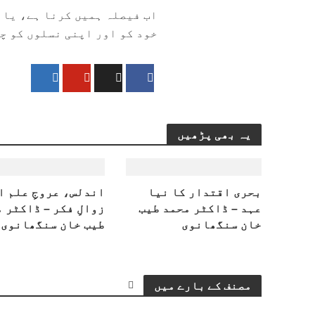
اب فیصلہ ہمیں کرنا ہے، یا ت
خود کو اور اپنی نسلوں کو چ
یہ بھی پڑھیں
بحری اقتدار کا نیا
اندلس، عروجِ علم ا
عہد – ڈاکٹر محمد طیب
زوالِ فکر – ڈاکٹر 
خان سنگھانوی
طیب خان سنگھانوی
مصنف کے بارے میں