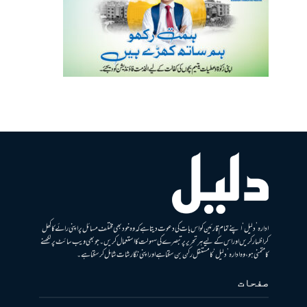
ادارہ ’دلیل‘ اپنے تمام قارئین کو اس بات کی دعوت دیتا ہے کہ وہ خود بھی مختلف مسائل پر اپنی رائے کا کھل
کر اظہار کریں اور اس کے لیے ہر تحریر پر تبصرے کی سہولت کا استعمال کریں۔ جو بھی ویب سائٹ پر لکھنے
کا متمنی ہو، وہ ادارہ ’دلیل‘ کا مستقل رکن بن سکتا ہے اور اپنی نگارشات شامل کرسکتا ہے۔
صفحات