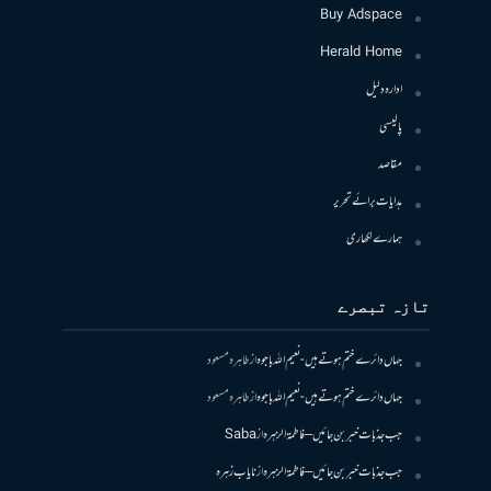
Buy Adspace
Herald Home
ادارہ دلیل
پالیسی
مقاصد
ہدایات برائے تحریر
ہمارے لکھاری
تازہ تبصرے
جہاں دائرے ختم ہوتے ہیں- نعیم اللہ باجوہ
از
طاہرہ مسعود
جہاں دائرے ختم ہوتے ہیں- نعیم اللہ باجوہ
از
طاہرہ مسعود
جب جذبات خبر بن جائیں – فاطمۃالزہرہ
از
Saba
جب جذبات خبر بن جائیں – فاطمۃالزہرہ
از
نایاب زہرہ