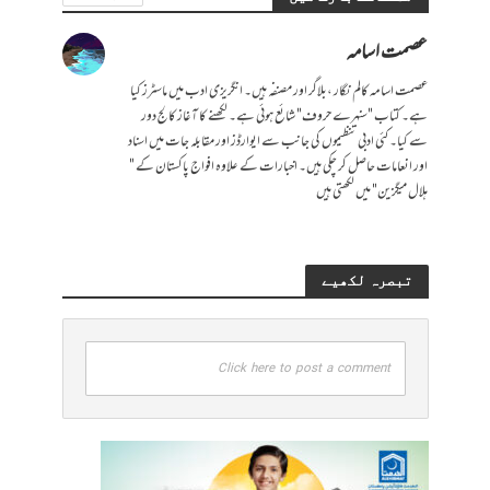
عصمت اسامہ
عصمت اسامہ کالم نگار ،بلاگر اور مصنفہ ہیں۔ انگریزی ادب میں ماسٹرز کیا
ہے۔ کتاب "سنہرے حروف" شائع ہوئی ہے۔ لکھنے کا آغاز کالج دور
سے کیا۔ کئی ادبی تنظیموں کی جانب سے ایوارڈز اور مقابلہ جات میں اسناد
اور انعامات حاصل کر چکی ہیں۔ اخبارات کے علاوہ افواج پاکستان کے "
ہلال میگزین" میں لکھتی ہیں
تبصرہ لکھیے
Click here to post a comment