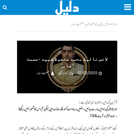
ہوم
<<
لانس نائیک محمد محفوظ شہید -عصمت اسامہ
لانس نائیک محمد محفوظ شہید -عصمت
اسامہ
07/02/2025
تبصرہ لکھیے
عصمت اسامہ
قرآن پاک میں ارشاد باری تعالیٰ ہے:
اور جو اللہ کی راہ میں مارے جائیں ،انھیں مردہ مت کہو،بلکہ وہ زندہ ہیں لیکن تم اس کا شعور نہیں رکھتے
۔سورہ البقرہ ،آیت154.
کسے معلوم تھا کہ ‘ ملکاں ‘ گاؤں میں ایک ایسا فرزند پیدا ہوگا جس کے نام کے ساتھ یہ گاؤں بھی ہمیشہ