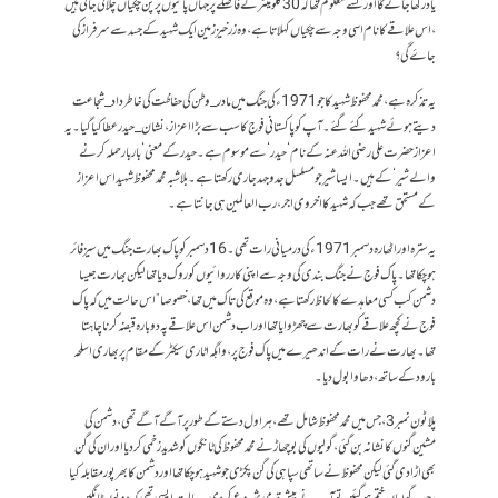
یاد رکھا جائے گا اور کسے معلوم تھا کہ 30 کلومیٹر کے فاصلے پر جہاں پانیوں پر پن چکیاں چلائی جاتی ہیں
،اس علاقے کا نام اسی وجہ سے چکیاں کہلاتا ہے ،وہ زرخیز زمین ایک شہید کے جسد سے سرفراز کی
جاۓ گی؟
یہ تذکرہ ہے ،محمد محفوظ شہید کا جو 1971ء کی جنگ میں مادر_ وطن کی حفاظت کی خاطر داد_شجاعت
دیتے ہوئے شہید کئے گئے۔ آپ کو پاکستانی فوج کا سب سے بڑا اعزاز ،نشان_حیدر عطا کیا گیا۔ یہ
اعزاز حضرت علی رضی اللہ عنہ کے نام ‘حیدر ‘ سے موسوم ہے۔ حیدر کے معنی ‘بار بار حملہ کرنے
والے شیر ‘ کے ہیں۔ایسا شیر جو مسلسل جدوجہد جاری رکھتا ہے ۔بلاشبہ محمد محفوظ شہید اس اعزاز
کے مستحق تھے جب کہ شہید کا اخروی اجر ،رب العالمین ہی جانتا ہے۔
یہ سترہ اور اٹھارہ دسمبر 1971ء کی درمیانی رات تھی ۔ 16 دسمبر کو پاک بھارت جنگ میں سیز فائر
ہوچکا تھا ۔ پاک فوج نے جنگ بندی کی وجہ سے اپنی کارروائیوں کو روک دیا تھا لیکن بھارت جیسا
دشمن کب کسی معاہدے کا لحاظ رکھتا ہے، وہ موقع کی تاک میں تھا ،خصوصا” اس حالت میں کہ پاک
فوج نے کچھ علاقے کو بھارت سے چھڑوایا تھا اور اب دشمن اس علاقے پہ دوبارہ قبضہ کرنا چاہتا
تھا۔بھارت نے رات کے اندھیرے میں پاک فوج پر،واہگہ اٹاری سیکٹر کے مقام پر بھاری اسلحہ
بارود کے ساتھ ،دھاوا بول دیا۔
پلاٹون نمبر 3، جس میں محمد محفوظ شامل تھے ،ہراول دستے کے طور پر آگے آگے تھی ، دشمن کی
مشین گنوں کا نشانہ بن گئی،گولیوں کی بوچھاڑ نے محمد محفوظ کی ٹانگوں کو شدید زخمی کردیا اور ان کی گن
بھی اڑادی گئی لیکن محفوظ نے ساتھی سپاہی کی گن پکڑی جو شہید ہوچکا تھا اور دشمن کا بھر پور مقابلہ کیا