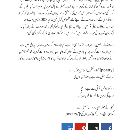
طاقت سے دشمن کو پچھاڑ کے رکھ دیا ،اپنے خون_معطر سے پاک سرزمین کو سیراب کیا،شہید کے
کردار کی ہیبت اس کے مزار پر بھی محسوس کی جاسکتی ہے ۔ جہاں شہید کو سب سے پہلے دفن کیا گیا تھا
،وہ جگہ اس کے والد صاحب نے اپنے لئے مخصوص کرلی تھی چنانچہ 2003ء میں جب والد
صاحب کی وفات ہوئی تو انھیں اپنے شہید بیٹے کی قبر میں دفن کیا گیا۔محمد معروف نے بیان کیا کہ
ایک دن شہید بھائی میرے خواب میں آئے ،میں نے کہا کہ تمہاری تو ٹانگ کٹ گئی تھی ؟
وہ کہنے لگے ،نہیں یار ،صرف انگوٹھا زخمی ہوا ہے ،تم ایک کام کرو ،میرے مزار پر پانی نہیں ہے
،اس کا بندوست کرو۔ چنانچہ پھر میں نے کنواں کھدوایا اور پانی کا بندوبست کر دیا۔ محمد محفوظ شہید
نے جان لڑادی اور دشمن پر اپنی ہیبت کی دھاک بٹھا دی ،آپ کا نام تاریخ میں ہمیشہ زندہ رہے گا۔
[poetry]نکھار ،گلشن_ اسلام پر جو آیا ہے
خدا کے فضل سے ہے یہ عطا شہیدوں کی
ولا تقولوا لمن یقتل سے ہے واضح
رہے گی دہر میں قائم ،وفا شہیدوں کی
کسی نے موڑا نہیں چہرہ اپنا مقتل سے
گواہی دیتی ہے یہ کربلا شہیدوں کی ![/poetry]