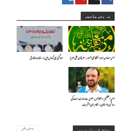
یہ بھی پڑھیں
امیر معاویہ اور انتظامی امور – عرفان علی عزیز
وہ گئی ہی کہاں ہیں! – خالدہ طارق
امیر العظیم: اخلاص، بصیرت اور خدمت کی
روشن داستان – کامران اشرف
تمام تحاریر دیکھیں
مصنف کے بارے میں