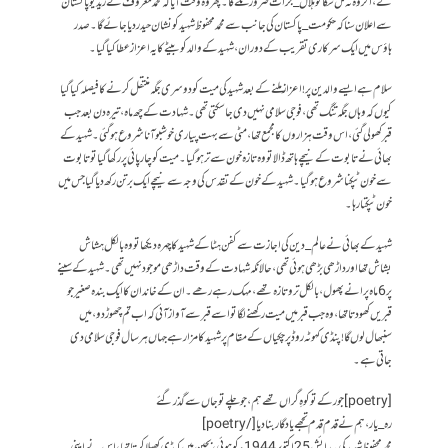
گے ،اگر وہ نہ مل سکا تو ہلال_جرات ضرور ملے گا۔ پھر وہ وقت آیا کہ محمد معروف نے ریڈیو پاکستان
سے اعلان سنا کہ حکومت_پاکستان کی جانب سے محمد محفوظ شہید کو نشان حیدر دیا جائے گا۔ صدر
ہاؤس میں ایک سرکاری تقریب کے دوران ،شہید کے والد کو بیٹے کا یہ اعزاز عطا کیا گیا۔
سلام ہے ایسے والدین پر ! اعزاز ملنے کے بعد شہید کی میت کو دوسری جگہ منتقل کرنے کا فیصلہ کیا گیا
کیوں کہ وہاں جگہ تنگ تھی ،فوجی سلامی نہیں دی جاسکتی تھی۔ شہادت کے چھ ماہ ،تیرہ دن بعد جب
قبر کھولی گئی ،اس وقت ہزاروں کا مجمع تھا،مٹی سے بہت پیاری خوشبو آنا شروع ہو گئی۔ شہید کے
بھائی نے تابوت کے نیچے ہاتھ ڈالا تو وہ تازہ خون سے تر ہوگیا۔ میت کو چارپائی پر رکھا گیا تو تابوت
سے خون ٹپکنا شروع ہو گیا۔شہید کے خون کے تقدس کی وجہ سے نیچے ایک برتن رکھ دیا گیا جس میں
خون ٹپکتا رہا۔
شہید کے بھائی نے عالم_ دین کی اجازت سے کفن ہٹا کے شہید کا چہرہ دیکھا تو وہ بالکل ہشاش
بشاش تھا اور داڑھی بڑھی ہوئی تھی ،حالانکہ شہادت کے وقت داڑھی موجود نہیں تھی ۔شہید کے سینے
پر 6 ماہ پرانے پھول ،بالکل تروتازہ تھے ،مہک رہے رھے۔ ان کے خاندان کا ایک بندہ صغیر جو
قبریں کھودتا تھا ،وہ جب قبر میں میت رکھنے لگا تو اسے قبر سے آواز آئی کہ اب تم چھوڑ دو ،میں
سنبھال لوں گا ! پنڈی کہوٹہ روڈ پر چکیاں کے مقام پر شہید کا مزار ہے جہاں ہر سال فوجی سلامی دی
جاتی ہے۔
[poetry]جو رکے تو کوہِ گراں تھے ہم ،جو چلے تو جاں سے گذر گئے
رہ_یار ،ہم نے قدم قدم تجھے یادگار بنادیا [/poetry]
محمد محفوظ شہید کی پیدائش 25 اکتوبر 1944ء کو ہوئی،بچپن میں کبڈی کھیلا کرتا تھا،اس نے اپنی