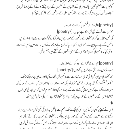
،جب گولیاں ختم ہوگئیں تو آپ نے پیش قدمی شروع کردی۔ حالت ایسی تھی کہ دونوں ٹانگیں
گولیوں سے چھلنی تھیں ،پاک دھرتی کے نگہبان نے کہنیوں کے بل رینگتے ہوئے آگے بڑھنا شروع
کیا اور زخموں کی پروا نہ کرتے ہوئے ،بغیر کسی اسلحہ کے ،دشمن کے بنکر تک پہنچ گیا۔
[poetry]کافر ہے تو شمشیر پہ کرتا ہے بھروسہ
مومن ہے تو بے تیغ بھی لڑتا ہے سپاہی ![/poetry]
کی عملی مثال بن کر محمد محفوظ نے دشمن کے مورچے میں اتر کر گارڈ کو گردن سے دبوچ لیا ،اتنے میں
دشمن کے ایک سپاہی نے محفوظ پر وار کیا اور پاک فوج کے فرزند نے اس حالت میں جام_ شہادت
نوش کیا کہ دشمن کی گردن ہنوز اس کے آہنی ہاتھوں کے شکنجے میں پھنسی تھی !
[poetry]ہم سے جو ٹکراۓ،وہ گنواۓ اپنی جان
سب فوجوں سے اعلیٰ ہے فوج_ پاکستان![/poetry]
محمد محفوظ کی حیران کن پیش قدمی اور شہادت سے دشمن بھی ششدر رہ گیا اور بعد میں بھارتی کمانڈنگ
آفیسر لیفٹیننٹ کرنل پوری نے بھی محفوظ شہید کی ہمت و جرات کا اعتراف کیا۔ شہید کے بھائی محمد
معروف کا کہنا ہے کہ میں بھائی کی شہادت کے بعد لاہور گیا تاکہ معلوم کروں کہ میرا بھائی کس طرح
لڑا تھا، اس کے ساتھیوں نے جواب دیا کہ جس طرح محفوظ لڑا ہے ،اس کی مثال نہیں ملتی .
�
اس نے سینے پر گولیاں کھائیں ،اس کی ایک ٹانگ جسم سے بالکل جدا ہوچکی تھی لیکن وہ حواس برقرار
رکھتے ہوئے کہنیوں کے بل دشمن کے مورچے میں جا گھسا۔محفوظ کے صوبیدار میجر نے کہا کہ ہم
ان شاءاللہ،اس کے لئے پاک فوج کے سب سے بڑے اعزاز کو حاصل کرنے کی سفارش کریں