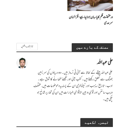
درحقیقت قلم کا پاسبان ہونا چاہیے- فخرالزمان
سرحدی
تمام تحاریر دیکھیں
مصنف کے بارے میں
علی عبداللہ
علی عبداللہ پیشے کے لحاظ سے آئی ٹی ٹرینر ہیں۔ دو دریاؤں کی سرزمین
جھنگ سے تعلق رکھتے ہیں۔ کتب بینی اور لکھنے لکھانے کا شوق ہے۔
ادب، تاریخ، مذہب اور ٹیکنالوجی ان کے پسندیدہ موضوعات ہیں. مختلف
ویب سائٹس اور قومی و بین الاقوامی اخبارات میں ان کی تحاریر شائع ہو
چکی ہیں۔
تبصرہ لکھیے