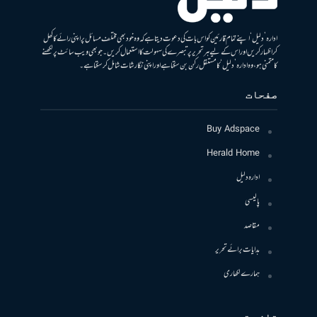
ادارہ ’دلیل‘ اپنے تمام قارئین کو اس بات کی دعوت دیتا ہے کہ وہ خود بھی مختلف مسائل پر اپنی رائے کا کھل
کر اظہار کریں اور اس کے لیے ہر تحریر پر تبصرے کی سہولت کا استعمال کریں۔ جو بھی ویب سائٹ پر لکھنے
کا متمنی ہو، وہ ادارہ ’دلیل‘ کا مستقل رکن بن سکتا ہے اور اپنی نگارشات شامل کرسکتا ہے۔
صفحات
Buy Adspace
Herald Home
ادارہ دلیل
پالیسی
مقاصد
ہدایات برائے تحریر
ہمارے لکھاری
تازہ تبصرے