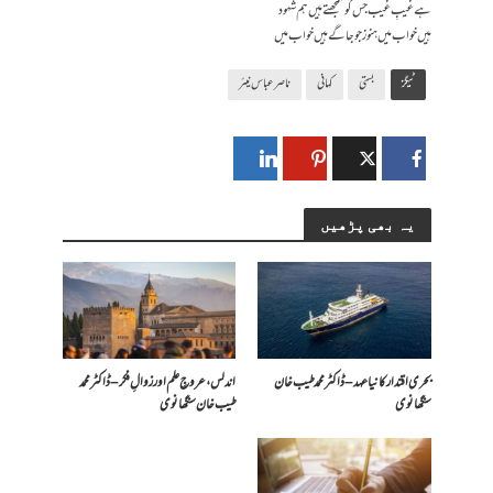
ہے غیبِ غیب جس کو سمجھتے ہیں ہم شہود
ہیں خواب میں ہنوز جو جاگے ہیں خواب میں
ٹیگز
بستی
کہانی
ناصر عباس نیئر
یہ بھی پڑھیں
بحری اقتدار کا نیا عہد – ڈاکٹر محمد طیب خان
اندلس، عروجِ علم اور زوالِ فکر – ڈاکٹر محمد
سنگھانوی
طیب خان سنگھانوی