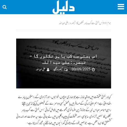
ہوم
<<
اس بستی سے کب باہر نکلوں گا - تبصرہ: علی عبداللہ
اس بستی سے کب باہر نکلوں گا –
تبصرہ: علی عبداللہ
03/09/2025
تبصرہ لکھیے
علی عبداللہ
کیا ہر بستی حقیقت میں وہ قید خانہ ہے جو ہماری سوچوں، خوابوں، اور آزادی کے راستوں پر پہرے
بٹھا دیتی ہے؟ ہم اپنی زندگی کے مسافر ہیں یا محض کسی دوسرے کے فیصلوں کی پگڈنڈی پر چلتے
راہی؟ ناصر عباس نیر کے تازہ ترین افسانوی مجموعے میں شامل کہانی “اس بستی سے کب باہر
نکلوں گا” ہمیں آزادی، مایوسی، اور حقیقت کی پیچیدہ گلیوں میں لے جاتی ہے- یہ سوالات اور اندرونی
کشمکش کا ایسا عکس ہے، جو ہمیں خود کے وجود کی گہرائیوں میں جھانکنے پر مجبور کر دیتا ہے-