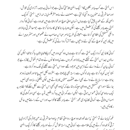
اس بستی سے کب باہر نکلوں گا؟” ایک ایسی علامتی کہانی ہے جو انسانی جدوجہد، آزادی کی تلاش،
اور معاشرتی بندھنوں پر روشنی ڈالتی ہے- مصنف نے سادہ مگر فلسفیانہ انداز میں “بستی” کو ایک
ایسی جگہ کے طور پر پیش کیا ہے جہاں انسان اپنی سوچ اور خواہشات میں محدود ہے- کہانی کا کردار
بستی سے باہر نکلنے کی کوشش میں ہے، لیکن وہ بار بار ناکامی کا سامنا کرتا ہے، جو معاشرتی دباؤ اور
داخلی کشمکش کی عکاسی کرتا ہے- ہمیشہ کی طرح ناصر عباس صاحب نے مخصوص اور منفرد پیرائے
میں قارئین کو سوچ کے کئی نئے دریچوں سے آشنا کروانے کی کوشش کی ہے-
کہانی کا غائبی کردار ایک بستی سے گزرتا ہے جہاں وہ کسی دور میں گزر چکا تھا یا شاید رہا کرتا تھا- لیکن کئی
سالوں بعد اس بستی کے نقشے میں بدلاؤ اور گھروں سے زیادہ دکانوں نے وہ تمام نقوش بگاڑ دیے جو
کہانی بیان کرنے والے کے ذہن میں موجود تھے- وہ اس بستی سے نکلنے کی تگ دو کرتا ہے،
نشانیوں کو یاد کرتا ہے، چند لوگوں سے راستہ بھی پوچھتا ہے، مگر وہ نکل نہیں پاتا اور خوف زدہ ہو
جاتا ہے- راستہ بتانے والے بھی اسے مختلف سمتوں کا بتاتے ہیں لیکن یقینی رستہ وہ بھی نہیں
جانتے- اور اسی کشمکش میں وہ یہی سوچتا رہتا ہے کہ کیا وہ بھی کبھی اس بستی سے نکل سکے گا؟ بظاہر یہ
ایک سادہ سی کہانی محسوس ہوتی ہے- لیکن اسے گہرائی میں جا کر دیکھیں تو یہ بے بسی اور گمشدگی کا
احساس دلاتی ہے- کہانی کا بنیادی محور “بستی” سے باہر نکلنے کا خواب اور اس کے راستے میں حائل
رکاوٹیں ہیں-
غور کیا جائے تو “بستی” بذات خود محدود سوچ، روایتی نظام، یا وہ معاشرتی بندھن جو فرد کی آزادی یا
ترقی کو محدود کرتے ہیں کی علامت ہے- کہانی میں راستہ تلاش کرنے اور باہر نکلنے کا ذکر ایک ایسی