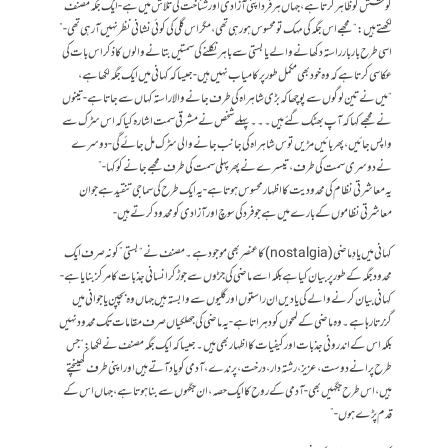
کوشش کو ظاہر کرتا ہے، جہاں ہر فرد اپنی آزادی اور شناخت کی تلاش میں ہے- ایک جگہ مصنف
لکھتے ہیں: “مجھے اس جگہ کی مہک تو محسوس ہو رہی تھی، مگر اس گلی کی کوئی نشانی نظر نہیں آ رہی تھی-”
اسی طرح بار بار راستہ دکھانے والے یا بستی سے باہر نکلنے کی سمتیں بتانے والوں کا ذکر اس بات کی
عکاسی کرتا ہے کہ وہ خود بھی مکمل طور پر کامیاب نہیں ہیں- جیسا کہ کہانی میں ایک جگہ لکھا ہے،
“میں نے تین لوگوں سے پوچھا کہ بڑی شاہراہ کی طرف جانے والا راستہ کہاں سے جاتا ہے- تینوں
نے مجھے کہا کہ آپ بھٹک گئے ہیں۔۔۔ پہلے شخص نے مشرقی سمت اشارہ کیا کہ اس سڑک سے
واپس جائیں، پھر بائیں مڑیں تو س شاہراہ کی جانب جانے والی سڑک مل جائے گی- دوسرے
نے دوسری سمت کی طرف، تیسرے نے پھر پہلی سمت کی طرف مجھے جانے کو کہا-”
یہ معاشرتی نظام کی محدودیت کا اظہار محسوس ہوتا ہے- یہ ایک طرح کی سماجی تنقید ہے جو ان
معاشرتی نظاموں کے بارے میں ہے جو فرد کی سوچ اور آزادی کو محدود کرتے ہیں-
کہانی میں یادِ ماضی (nostalgia) کا عنصر بھی موجود ہے۔ مصنف نے “بستی” کو نہ صرف ایک
محدود جگہ کے طور پر بیان کیا ہے بلکہ اسے ماضی کی جڑوں سے جوڑ کر انسانی جذبات کا مرکز بنایا ہے-
کہانی بیان کرنے والے کی یادیں ان راستوں اور گلیوں سے وابستہ ہیں جہاں وہ بچپن یا جوانی میں
گزرتا رہا ہے۔ وہ ماضی کے لمحوں کو دہراتا ہے- یہ ماضی کی جھلکیاں صرف مقامات تک محدود نہیں
بلکہ اس کے اندرونی جذبات اور کیفیات کا اظہار بھی ہیں۔ جیسا کہ ایک جگہ مصنف نے لکھا: “جس
طرح پرانے دوست، عزیز، رشتہ دار، درخت، پرندے، آدمی کو یاد آتے ہیں اور اپنی طرف کھینچتے
ہیں، اس طرح جگہیں بھی- آدمی کے روح کا ایک حصہ، ان جگہوں سے بنا ہوتا ہے، جہاں اس کے
قدم پڑے ہوں-”