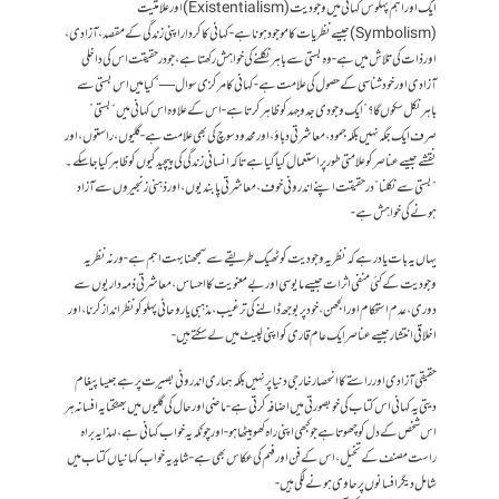
ایک اور اہم پہلو س کہانی میں وجودیت (Existentialism) اور علامتیت
(Symbolism) جیسے نظریات کا موجود ہونا ہے- کہانی کا کردار اپنی زندگی کے مقصد، آزادی،
اور ذات کی تلاش میں ہے- وہ بستی سے باہر نکلنے کی خواہش رکھتا ہے، جو درحقیقت اس کی داخلی
آزادی اور خود شناسی کے حصول کی علامت ہے- کہانی کا مرکزی سوال—”کیا میں اس بستی سے
باہر نکل سکوں گا؟” ایک وجودی جدوجہد کو ظاہر کرتا ہے- اس کے علاوہ اس کہانی میں “بستی”
صرف ایک جگہ نہیں بلکہ جمود، معاشرتی دباؤ، اور محدود سوچ کی بھی علامت ہے- گلیوں، راستوں، اور
نقشے جیسے عناصر کو علامتی طور پر استعمال کیا گیا ہے تاکہ انسانی زندگی کی پیچیدگیوں کو ظاہر کیا جا سکے۔
“بستی سے نکلنا” درحقیقت اپنے اندرونی خوف، معاشرتی پابندیوں، اور ذہنی زنجیروں سے آزاد
ہونے کی خواہش ہے-
یہاں یہ بات یاد رہے کہ نظریہ وجودیت کو ٹھیک طریقے سے سمجھنا بہت اہم ہے- ورنہ نظریہ
وجودیت کے کئی منفی اثرات جیسے مایوسی اور بے معنویت کا احساس، معاشرتی ذمہ داریوں سے
دوری، عدم استحکام اور الجھن، خود پر بوجھ ڈالنے کی ترغیب، مذہبی یا روحانی پہلو کو نظرانداز کرنا، اور
اخلاقی انتشار جیسے عناصر ایک عام قاری کو اپنی لپیٹ میں لے سکتے ہیں-
حقیقی آزادی اور راستے کا انحصار خارجی دنیا پر نہیں بلکہ ہماری اندرونی بصیرت پر ہے جیسا پیغام
دیتی یہ کہانی اس کتاب کی خوبصورتی میں اضافہ کرتی ہے- ماضی اور حال کی گلیوں میں بھٹکتا یہ افسانہ ہر
اس شخص کے دل کو چھوتا ہے جو کبھی اپنی راہ کھو بیٹھا ہو- اور چونکہ یہ خواب کہانی ہے، لہذا یہ براہ
راست مصنف کے تخیل، اس کے فن اور فہم کی عکاس بھی ہے- شاید یہ خواب کہانیاں کتاب میں
شامل دیگر افسانوں پر حاوی ہونے لگی ہیں-