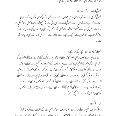
جماعت کے دباؤ میں آ کر جھوٹی شہادت دیتے ہیں۔
جھوٹی شہادت کے نقصانات:
جھوٹی گواہی سے معاشرت میں عدم اعتماد پیدا ہوتا ہے، جس کے نتیجے میں لوگوں کے درمیان
تعلقات خراب ہوتے ہیں۔جب جھوٹی شہادت دی جاتی ہے تو صحیح انصاف حاصل کرنا مشکل ہو
جاتا ہے، جس کی وجہ سے مظلوم کو انصاف نہیں ملتا۔جھوٹی گواہی دینا انسان کی روحانی حالت کو
متاثر کرتا ہے۔ اللہ تعالیٰ کے نزدیک یہ ایک بہت بڑا گناہ ہے، اور اس کا عذاب بھی شدید ہو سکتا
ہے۔
جھوٹی شہادت سے بچنے کے طریقے:
اپنے دل میں اللہ کا خوف رکھیں اور ہمیشہ سچائی کا ساتھ دیں۔لوگوں کو سچ بولنے اور سچ کی اہمیت کو
سمجھائیں، تاکہ جھوٹ کا کلچر کم ہو سکے۔عدل و انصاف کے اصولوں کو سمجھیں اور ان کی پیروی
کریں۔ جب بھی گواہی دینا ہو تو ہمیشہ حقیقت کو بیان کریں۔ اگر کسی نے کبھی جھوٹی شہادت دی
ہے تو اسے توبہ کرنی چاہیے اور اللہ سے معافی مانگنی چاہیے۔ قرآن کریم میں اللہ تعالیٰ نے جھوٹی
شہادت دینے کی سختی سے مذمت کی ہے۔ اللہ تعالیٰ فرماتے ہیں:اور جھوٹی گواہی مت دو۔
(سورۃالبقرہ،آیت: 283) نبی اکرم ﷺ نے بھی اس بارے میں واضح طور پر فرمایا:جھوٹی
گواہی دینا بڑی گناہ ہے۔ (صحیح مسلم)
۳۔فراڈ کرنا:
فراڈ کرنا ایک سنگین اخلاقی برائی ہے، جو نہ صرف اسلامی تعلیمات کے خلاف ہے بلکہ معاشرتی
نظام کو بھی نقصان پہنچاتی ہے۔فراڈ کا مطلب ہے: دھوکا دینا یا فریب کے ذریعے کسی سے مالی یا