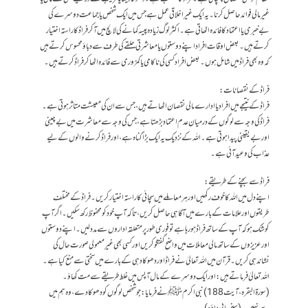
غیر مالی فوائد حاصل کرنا۔ یہ ایک غیر اخلاقی عمل ہے جس میں ایک شخص یا جماعت دوسرے کی
بے خبری یا اعتماد کا فائدہ اٹھاتی ہے۔ اکثر لوگ زیادہ پیسہ کمانے کی لالچ میں آ کر فراڈ کا راستہ اختیار
کرتے ہیں۔بعض اوقات افراد اپنے دوستوں یا معاشرتی حلقے کی طرف سے دباؤ محسوس کرتے ہیں
کہ وہ بھی فراڈ میں شامل ہوں۔بعض افراد کسی کی ناکامی یا کمزوری سے فائدہ اٹھا کر فراڈ کرتے ہیں۔
فراڈ کے نقصانات:
فراڈ کے نتیجے میں افراد یا ادارے مالی نقصان اٹھاتے ہیں، جس سے ان کی معیشت متاثر ہوتی ہے۔
فراڈ کی وجہ سے لوگوں کے درمیان عدم اعتماد بڑھتا ہے، جس کی وجہ سے معاشرت میں بے چینی
اور بے یقینی پیدا ہوتی ہے۔اللہ کے نزدیک یہ ایک بڑا گناہ ہے، اور فراڈ کرنے والوں کے لیے
عذاب کی وعیدآئی ہے۔
فراڈ سے بچنے کے طریقے:
اپنے دل میں اللہ کا خوف رکھیں اور ہر معاملے میں سچائی کا راستہ اختیار کریں۔فراڈ کے مختلف
طریقوں اور علامات کے بارے میں آگاہی حاصل کریں، تاکہ آپ خود کو محفوظ رکھ سکیں۔اگر آپ
کو شک ہو کہ آپ کے ساتھ فراڈ ہو رہا ہے تو فوری طور پر متعلقہ اداروں سے مدد لیں۔اپنے دوستوں
اور عزیزوں کے ساتھ مالی معاملات میں واضح گفتگو کریں اور کسی بھی غیر معمولی صورت حال کی
نشاندہی کریں۔ قرآن میں اللہ تعالیٰ نے فراڈ اور دھوکا دہی کے بارے میں سختی سے منع کیا ہے۔
اللہ تعالیٰ فرماتے ہیں:اور ایک دوسرے کے مال آپس میں غلط طریقے سے مت کھاؤ۔
(سورۃالبقرہ،آیت 188) نبی اکرم ﷺ نے فرمایا:جو شخص لوگوں کو دھوکا دے، وہ ہم میں