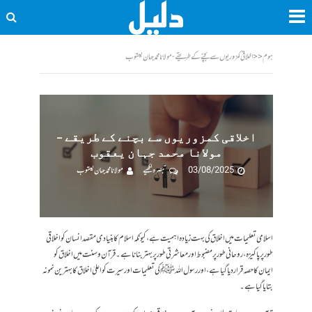
ہوم
<<
اخلاقی کمزوریوں سے بچنے کے طریقے - مولانا محمد جہان یعقوب
اخلاقی کمزوریوں سے بچنے کے طریقے –
مولانا محمد جہان یعقوب
03/08/2025
تبصرہ لکھیے
مولانا محمد جہان یعقوب
اسلامی تعلیمات میں اخلاق کی بہت زیادہ اہمیت ہے، کیونکہ اسلام کا بنیادی مقصد انسان کو اخلاقی
طور پر پاکیزہ، روحانی طور پر مضبوط اور معاشرتی طور پر بہتر بنانا ہے۔ قرآن و سنت میں اخلاق کو
ایمان کا حصہ قرار دیا گیا ہے، اور رسول اللہ ﷺ کی تعلیمات اور سیرت کو اعلیٰ اخلاق کا بہترین نمونہ
بتایا گیا ہے۔