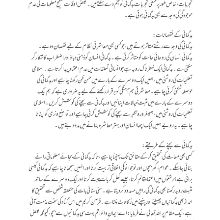
تجربات، خاص طور پر منفی تجربات بدگمانی کو جنم دے سکتے ہیں۔بعض اوقات صحیح معلومات کی عدم
موجودگی کی وجہ سے بھی بدگمانی ہوتی ہے۔
بدگمانی کے نقصانات:
بدگمانی کی وجہ سے رشتے متاثر ہوتے ہیں، جو کسی بھی معاشرتی نظام کے لیے نقصان دہ ہے۔
بدگمانی انسان کی روحانی حالت کو متاثر کرتی ہے۔ بدگمانی انسان کو ذہنی دباؤ اور اضطراب کا شکار کر
سکتی ہے۔ بدگمانی ایک خطرناک رویہ ہے جو انسانی تعلقات میں عدم اعتماد پیدا کرتا ہے۔ اسلامی
تعلیمات کی روشنی میں، ہمیں ایک دوسرے کے بارے میں حسن ظن رکھنا چاہیے اور بدگمانی کی
حوصلہ شکنی کرنی چاہیے۔ معاشرتی ہم آہنگی کو برقرار رکھنے کے لیے یہ ضروری ہے کہ ہم ایک
دوسرے کے بارے میں مثبت خیالات اپنائیں اور بدگمانی سے بچنے کی کوشش کریں۔ اسلامی
تعلیمات کی روشنی میں، ہمیںغرور وتکبر سے بچنے کی کوشش کرنی چاہیے اور تواضع و نرمی کو اپنانا
چاہیے۔ یہ رویے ہمیں ایک اچھا انسان اور بہتر معاشرہ بنانے میں مدد دیتے ہیں۔
بدگمانی سے بچنے کے طریقے:
کسی بھی معاملے کی تحقیق کر کے حقائق تک پہنچنا چاہیے، تاکہ بدگمانی کے بجائے معلوماتی رائے
بنائی جا سکے۔عوام ،گھربچوں اور نوجوانوںکی اخلاقی تربیت کرنا اور انہیں سمجھانا چاہیےکہ بدگمانی کیسی
برائی ہے؟رشتوں میں اعتماد قائم کرنا، جیسے کھل کر بات چیت کرنا اور ایک دوسرے کے ساتھ
مثبت رویہ رکھنابھی بدگمانی کی راہیں مسدود کردیتاہے۔سنی سنائی بات کی متعلقہ شخص سے تحقیق کا
انداز بھی بدگمانیاں پھیلنے اور پنپنے میں رُکاوٹ بنتاہے۔ قرآن کریم میں اس گناہ کی سخت مذمت آئی
ہے،ایک مقام پراللہ تعالیٰ نے فرمایا:اے ایمان والو! تم بہت سی بدگمانیوں سے بچو، کیونکہ بعض