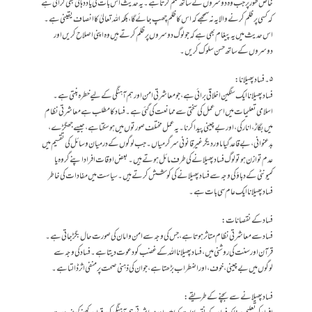
خاص طور پر جب وہ دوسروں کے ساتھ ظلم کرتا ہے۔یہ حدیث اس بات کی یاد دہانی بھی کراتی ہے
کہ کسی پر ظلم کرنے والا یہ نہ سمجھے کہ اس کا ظلم چھپ جائے گا، بلکہ اللہ تعالیٰ کا انصاف یقینی ہے۔
اس حدیث میں یہ پیغام بھی ہے کہ جو لوگ دوسروں پر ظلم کرتے ہیں وہ اپنی اصلاح کریں اور
دوسروں کے ساتھ حسن سلوک کریں۔
۵۔ فساد پھیلانا:
فساد پھیلانا ایک سنگین اخلاقی برائی ہے، جو معاشرتی امن اور ہم آہنگی کے لیے خطرہ بنتی ہے۔
اسلامی تعلیمات میں اس عمل کی سختی سے ممانعت کی گئی ہے۔فساد کا مطلب ہے معاشرتی نظام
میں بگاڑ، انارکی، اور بے چینی پیدا کرنا۔ یہ عمل مختلف صورتوں میں ہو سکتا ہے، جیسے جھگڑے،
بدعنوانی، بے قاعدگیاںاور دیگر غیر قانونی سرگرمیاں۔ جب لوگوں کے درمیان وسائل کی تقسیم میں
عدم توازن ہو تو لوگ فساد پھیلانے کی طرف مائل ہوتے ہیں۔بعض اوقات افراد اپنے گروہ یا
کمیونٹی کے دباؤ کی وجہ سے فساد پھیلانے کی کوشش کرتے ہیں۔سیاست میں مفادات کی خاطر
فساد پھیلانا ایک عام سی بات ہے۔
فساد کے نقصانات:
فساد سے معاشرتی نظام متاثر ہوتا ہے، جس کی وجہ سے امن و امان کی صورت حال بگڑ جاتی ہے۔
قرآن اور سنت کی روشنی میں، فساد پھیلانا اللہ کے غضب کو دعوت دیتا ہے۔فساد کی وجہ سے
لوگوں میں بے چینی، خوف، اور اضطراب بڑھتا ہے، جو ان کی ذہنی صحت پر منفی اثر ڈالتا ہے۔
فساد پھیلانے سے بچنے کے طریقے: