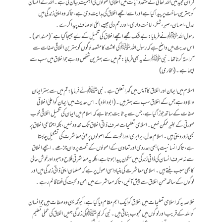
قرآن مجید میں اللہ تعالیٰ نے متعدد آیات میں اخلاقی اصولوں کی اہمیت بیان کی ہے۔ اللہ نے انسان
کو بہترین ساخت پر پیدا کیا ہے اور اسے اچھے اخلاق کی ہدایت دی ہے، تاکہ وہ اپنی زندگی میں
عدل، احسان، صبر، شکر، امانت داری، اور رحم دلی جیسے اعلیٰ اوصاف پیدا کرے۔
رسول اللہ ﷺ نے فرمایا: بے شک مجھے اچھے اخلاق کی تکمیل کے لیے بھیجا گیا ہے” (مسند احمد)۔
اس حدیث میں واضح ہے کہ رسول اللہ ﷺ کی بعثت کا مقصد لوگوں کو بہترین اخلاقی صفات سے
آراستہ کرنا تھا۔ نبی ﷺ نے یہ بھی فرمایا:تم میں سے بہترین شخص وہ ہے جو اخلاق میں سب سے
اچھا ہے۔(بخاری)
اسلام میں ایمان اور اخلاق کا آپس میں گہرا تعلق ہے۔ نبی ﷺ نے فرمایا:تم میں سے بہتر ایمان
والا وہ ہے جس کے اخلاق سب سے بہتر ہیں۔(ابو داؤد)۔ اس حدیث میں ایمان کو اعلیٰ اخلاقی
صفات کے ساتھ جوڑا گیا ہے، جس سے یہ ثابت ہوتا ہے کہ اسلام میں ایمان کی تکمیل اخلاقی خوب
صورتی کے بغیر ممکن نہیں۔ اسلامی تعلیمات صرف ذاتی اخلاق تک محدود نہیں، بلکہ اجتماعی اخلاق پر
بھی زور دیتی ہیں۔ اسلام عدل، برابری اور اخوت کے اصولوں پر مبنی معاشرت کی تشکیل چاہتا
ہے، تاکہ انسانیت باہمی ہمدردی اور تعاون کے اصولوں کے تحت پروان چڑھے۔ اچھے اخلاق
سے نہ صرف انسان کی ذاتی زندگی میں سکون پیدا ہوتا ہے، بلکہ یہ معاشرتی فلاح و بہبود اور خوش حالی
کا بھی سبب بنتے ہیں۔ اسلامی معاشرت کی بنیاد اسی اصول پر ہے کہ مسلمان اپنی ذاتی زندگی میں اور
لوگوں کے ساتھ حسنِ اخلاق سے پیش آئیں، تاکہ معاشرے میں امن و محبت کی فضا قائم رہے۔
خلاصہ یہ کہ اسلامی تعلیمات میں اخلاق کو ایک اہم مقام دیا گیا ہے، کیونکہ یہی وہ صفات ہیں جو انسان
کو اللہ کے قریب اور لوگوں میں محبوب بناتی ہیں۔ نبی کریم ﷺ کی زندگی ہمیں اخلاق کی عملی تعلیم