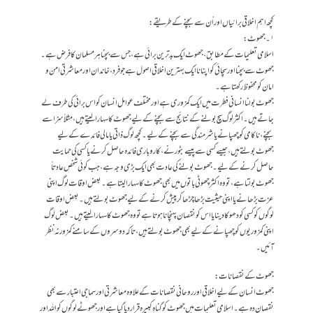
کچھ اہم اخلاقی برائیاں اور اُن سے بچنے کے طریقے:
۱۔جھوٹ:
اسلامی تعلیمات کے مطابق، جھوٹ ایک بدترین برائی ہے، جس سے بچنا ہر مسلمان کا فرض ہے۔
جھوٹ سے بچنا اور سچائی کو اپنانا ایک بہترین اخلاقی اصول ہے جو فرد، خاندان اور معاشرتی امن و
امان کو محفوظ رکھتا ہے۔
جھوٹ بولنا انسانی فطرت میں ایک کمزوری ہےاور مختلف عوامل انسان کو اس برائی کی طرف لے
جاتے ہیں۔اکثر لوگ سچ بولنے کے نتائج سے بچنے کے لیے جھوٹ کا سہارا لیتے ہیں، مثلاً سزا سے
بچنے، ناکامی کو چھپانے یا شرمندگی سے بچنے کے لیے۔کچھ لوگ ذاتی یا مالی فائدے کے لیے
جھوٹ بولتے ہیں، جیسے کسی سے پیسے بٹورنے، کاروباری فائدہ حاصل کرنے یا کسی کی حمایت
حاصل کرنے کے لیے۔جھوٹ بولنے کی عادت بھی ایک بڑی وجہ ہے، جب کوئی شخص عادتاً
جھوٹ بولتا ہے، تو وہ اکثر چھوٹی باتوں میں بھی جھوٹ کا سہارا لیتا ہے۔بعض اوقات لوگ اپنی
عزت بڑھانے یا اپنی حیثیت بڑھا چڑھا کر پیش کرنے کے لیے جھوٹ بولتے ہیں۔بعض اوقات
لوگوں کوکسی کو دھوکا دینا یا اس کو نقصان پہنچانا ہوتا ہےتو وہ جھوٹ کا سہارا لیتے ہیں۔بعض لوگ
اپنی کمزوریوں کو چھپانے کے لیے بھی جھوٹ بولتے ہیں ،تاکہ دوسروں کے سامنے کمزور نہ نظر
آئیں۔
جھوٹ کے نقصانات:
جھوٹ انسان کے لیے اخلاقی اور روحانی نقصانات کے علاوہ معاشرتی اور سماجی اعتبار سے بھی
نقصان دہ ہے۔ اسلامی تعلیمات میں جھوٹ کو گناہِ کبیرہ قرار دیا گیا ہے اور جھوٹے لوگوں کو اللہ اور