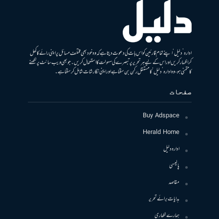
ادارہ ’دلیل‘ اپنے تمام قارئین کو اس بات کی دعوت دیتا ہے کہ وہ خود بھی مختلف مسائل پر اپنی رائے کا کھل
کر اظہار کریں اور اس کے لیے ہر تحریر پر تبصرے کی سہولت کا استعمال کریں۔ جو بھی ویب سائٹ پر لکھنے
کا متمنی ہو، وہ ادارہ ’دلیل‘ کا مستقل رکن بن سکتا ہے اور اپنی نگارشات شامل کرسکتا ہے۔
صفحات
Buy Adspace
Herald Home
ادارہ دلیل
پالیسی
مقاصد
ہدایات برائے تحریر
ہمارے لکھاری