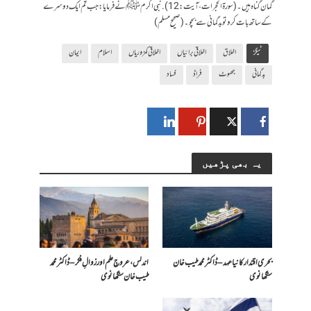
گمان گناہ ہیں۔(سورۃالحجرات،آیت: 12). نبی اکرم ﷺ نے فرمایا:جب تم ایک دوسرے
کے ساتھ بات کرو تو بدگمانی سے بچو۔(صحیح مسلم)
ٹیگز
اخلاق
اخلاقی برائیاں
اخلاقی کمزوریاں
اسلام
ایمان
بدگمانی
جھوٹ
فراڈ
فساد
یہ بھی پڑھیں
بحری اقتدار کا نیا عہد – ڈاکٹر محمد طیب خان
اندلس، عروجِ علم اور زوالِ فکر – ڈاکٹر محمد
سنگھانوی
طیب خان سنگھانوی