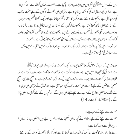
اس کے رسول ﷺ کی نظروں میں ناپسندیدہ قرار دیا گیا ہے۔جھوٹ انسان کو اللہ سے دور کر دیتا
ہے اور اس کی روحانی زندگی کو نقصان پہنچاتا ہے۔ قرآن میں جھوٹے لوگوں کے لیے سخت عذاب
کی وعید آئی ہے۔جھوٹ بولنے سے لوگوں کا اعتماد ختم ہو جاتا ہے اور ایک جھوٹا شخص دوسروں
کے سامنے اپنی ساکھ کھو بیٹھتا ہے۔جھوٹ لوگوں کے تعلقات میں دراڑ ڈال دیتا ہے۔ رشتہ دار،
دوست اور ساتھی جھوٹے شخص سے دُور ہو جاتے ہیں۔جھوٹ بولنے والا شخص اکثر ذہنی دباؤ اور
گناہ کے احساس میں مبتلا رہتا ہے، جس سے اس کی ذہنی صحت بھی متاثر ہوتی ہے۔جھوٹ
معاشرے میں بگاڑ پیدا کرتا ہے اور لوگ ایک دوسرے پر بھروسا کرنے میں ہچکچاتے ہیں، جس
سے معاشرتی ترقی متاثر ہوتی ہے۔
حدیث میں آیا ہے کہ منافق کی علامتوں میں سے ایک جھوٹ بولنا ہے،فرمانِ نبویﷺ
ہے:منافق کی تین علامتیں ہیں: جب وہ بات کرتا ہے تو جھوٹ بولتا ہے، جب وعدہ کرتا ہے تو
خلاف ورزی کرتا ہے، اور جب اسے امانت دی جاتی ہے تو خیانت کرتا ہے۔( صحیح بخاری،صحیح
مسلم) منافقین کے لیے آخرت میں سخت عذاب کی وعید آئی ہے،اللہ تعالیٰ نے قرآن میں فرمایا:
بے شک منافقین دوزخ کے سب سے نچلے طبقے میں ہوں گے اور تم ان کے لئے کوئی مدد نہیں پاؤ
گے۔(سورۃ النساء،آیت 145)
جھوٹ سے بچنے کے طریقے:
جھوٹ سے بچنے کے لیے اسلام نے کچھ خاص تعلیمات اور اصول دیے ہیں ،جنہیں اپنانا انسان کو
اس برائی سے دور رکھتا ہے:
اپنے دل میں اللہ کا خوف پیدا کرنا کہ اللہ ہر بات کو جانتا ہے اور کسی بھی جھوٹ کو اللہ کے سامنے