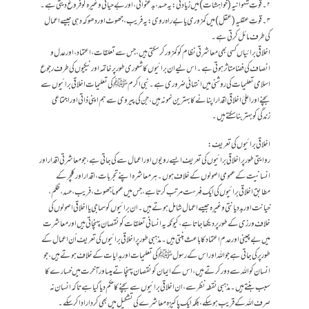
۲۔قوتِ شہوانیہ (خواہشات) میں زیادتی: یہ حسد، بدعنوانی، اور بے حیائی وغیرہ کو فروغ دیتی ہے۔
۳۔قوتِ عقلیہ(عقل) میں کمزوری یا بے راہ روی: یہ فریب، جھوٹ اور دھوکہ دہی جیسے اعمال
کی طرف مائل کرتی ہے۔
اخلاقی برائیاں کسی بھی معاشرتی نظام کو کمزور کر سکتی ہیں، جس سے تعلقات، اعتماد، اور عدل و
انصاف کی فضا متاثر ہوتی ہے۔ اس لیے ان برائیوں کا شعوری طور پر خاتمہ اور نیکیوں کی طرف رجوع
اسلامی تعلیمات کی روشنی میں انتہائی ضروری ہے۔ نبی اکرم ﷺ کی تعلیمات اخلاقی برائیوں سے
بچنے اور اعلیٰ اخلاقی اقدار اپنانے کا بہترین نمونہ ہیں، جن کی پیروی سے ہم اپنی ذاتی اور اجتماعی
زندگی کو بہتر بنا سکتے ہیں۔
اخلاقی برائیوں کی تعریف:
روایتی طور پر اخلاقی برائیوں کی تعریف ایسے رویوں اور اعمال سے کی جاتی ہے، جو معاشرتی اقدار اور
انسانیت کے عمومی اصولوں کے خلاف ہوں۔ ہر معاشرہ اپنے تجربات، اقدار اور کلچر کے
مطابق اخلاقی برائیوں کی ایک فہرست مرتب کرتا ہے، جس میں عموماً جھوٹ، فریب، حسد، ظلم،
خیانت اور بددیانتی وغیرہ جیسے اعمال شامل ہوتے ہیں۔ ان برائیوں کو سماجی یا اخلاقی اصولوں کی
خلاف ورزی کے طور پر دیکھا جاتا ہے، کیونکہ یہ انسانی تعلقات کو نقصان پہنچاتی ہیں اور معاشرت
میں بےچینی اور عدم اعتماد کا باعث بنتی ہیں۔ مذہبی طور پر اخلاقی برائیوں کی تعریف اُن اعمال کے
طور پر کی جاتی ہے جو اللہ اور اس کے رسول ﷺ کی تعلیمات اور ہدایات کے خلاف ہوتے ہیں، جو
انسان کو اللہ سے دور کرتے ہیں، اس کے ایمان کو نقصان پہنچاتے ہیںاور آخرت میں خسارے کا
سبب بنتے ہیں۔ مذہبی نقطہ نظر سے، ان اخلاقی برائیوں سے بچنے کا حکم دیا گیا ہے تاکہ انسان نہ
صرف اللہ کے قریب ہو سکے، بلکہ ایک پاکیزہ معاشرے کی تشکیل میں بھی کردار ادا کر سکے۔