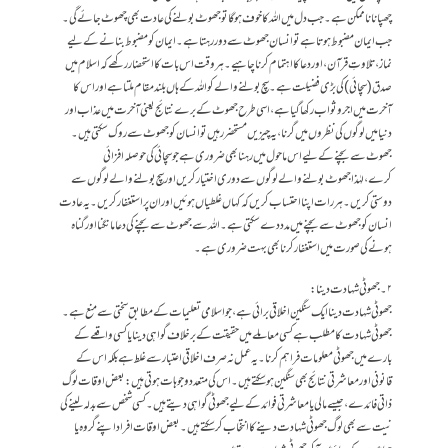
چھپانا ناممکن ہے۔جب دل میں اللہ کا خوف ہوگا تو جھوٹ بولنے کی عادت بھی چھوٹ جائے گی۔
جب ایمان مضبوط ہوتا ہے تو انسان جھوٹ سے دور رہتا ہے۔ ایمان کو مضبوط بنانے کے لیے
نماز، تلاوتِ قرآن، اور دعا کا اہتمام کرناچاہیے۔ہر وقت اس بات کااستحضار رکھے کہ اسلام میں
صدق (سچائی) کی بڑی فضیلت ہے۔ سچ بولنے والے کو اللہ کے ہاں بلند مقام ملتا ہے اور اس کا
آخرت میں اجر و ثواب رکھا گیا ہے،اسی طرح جھوٹ کے برے نتائج یعنی آخرت میں عذاب اور
دنیا میں لوگوں کی نظروں میں گرنا، یہ چیزیں مستحضر رہیں تو انسان کو جھوٹ سے روک سکتی ہیں۔
جھوٹ سے بچنے کے لیے اس ماحول میں رہنا بھی ضروری ہے جو سچائی کی حوصلہ افزائی
کرے،لہٰذاجھوٹ بولنے والے لوگوں سے دوری اختیار کریں اور سچ بولنے والے لوگوں سے
دوستی کریں۔ہر رات اپنا احتساب کریں کہ کہاں غلطیاں ہوئیں اور ان پر استغفار کریں۔ یہ عادت
انسان کو جھوٹ سے بچنے میں مدد دے سکتی ہے۔اللہ سے جھوٹ سے بچنے کی دعا مانگنا اور گناہ
ہونے کی صورت میں استغفار کرنا بھی بہت ضروری ہے۔
۲۔جھوٹی شہادت دینا:
جھوٹی شہادت دینا ایک سنگین اخلاقی برائی ہے، جو اسلامی تعلیمات کے مطابق سختی سے منع ہے۔
جھوٹی شہادت کا مطلب ہے کسی معاملے میں حقیقت کے برخلاف گواہی دینا یا کسی واقعے کے
بارے میں جھوٹی معلومات فراہم کرنا۔ یہ عمل نہ صرف اخلاقی اعتبار سے غلط ہے بلکہ اس کے
قانونی اور معاشرتی نتائج بھی سنگین ہو سکتے ہیں۔اس کی متعدد وجوہات ہوتی ہیں:بعض اوقات لوگ
ذاتی فائدے، جیسے مالی یا معاشرتی فوائد کے لیے جھوٹی گواہی دیتے ہیں۔کسی شخص سے بدلہ لینے کی
نیت سے بھی لوگ جھوٹی شہادت دینے کا انتخاب کر سکتے ہیں۔بعض اوقات افراد اپنے گروہ یا