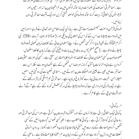
افراد کو تعلیم دینا کہ فساد کے نقصانات کیا ہیں اور معاشرتی ہم آہنگی کو برقرار رکھنے کی ضرورت
ہے۔معاشرتی انصاف کی ضمانت دینا، تاکہ لوگوں میں عدم اطمینان پیدا نہ ہو۔بچوں اور
نوجوانوں کی اخلاقی تربیت کرنا، تاکہ وہ فساد کی حوصلہ شکنی کریں اور ایک مثبت معاشرتی رویہ
اپنائیں۔
فساد کی قرآن وسنت میںسخت مذمت آئی ہے۔چنانچہ ایک مقام پر اللہ تعالیٰ نے فرمایا:اور زمین
میں فساد مت پھیلاؤ بعد اس کے کہ اس کی اصلاح کی جا چکی ہو۔ (سورۃالأعراف،آیت: 56). نبی
اکرم ﷺ نے بھی فرمایا:اگر کسی شخص نے اپنے مسلمان بھائی کے خلاف زبان کھولی تو وہ فساد
پھیلانے والا ہے۔ (صحیح مسلم)س حدیث میں یہ بات واضح کی گئی ہے کہ زبان کاغلط استعمال،
خصوصاً جب یہ کسی مسلمان بھائی کے خلاف ہو، فساد کا باعث بن سکتی ہے۔ کسی کی عزت، حیثیت یا
کردار پر بے بنیاد الزامات یا تنقید کرنا نہ صرف اس شخص کے لیے نقصان دہ ہے، بلکہ اس سے
معاشرت میں بھی بے چینی اور اختلافات پیدا ہوتے ہیں۔ اسلامی تعلیمات کی روشنی میں، ہمیں
ہمیشہ امن، محبت، اور بھائی چارے کو فروغ دینا چاہیے۔ معاشرتی ہم آہنگی کو برقرار رکھنے کے
لیے ہر ایک فرد کی ذمہ داری ہے کہ وہ فساد پھیلانے کی ہر کوشش کو روکنے کے لیے آگے آئے
اور مثبت تبدیلی کے لیے کام کرے۔
۶۔بدگمانی:
بدگمانی ایک اخلاقی برائی ہے جو انسان کے اندر شکوک و شبہات پیدا کرتی ہے اور اس کی معاشرتی اور
روحانی زندگی کو متاثر کرتی ہے۔بدگمانی کا مطلب ہے: بغیر کسی ٹھوس ثبوت یا دلیل کےکسی
شخص، گروہ یا معاملے کے بارے میں منفی خیالات یا ناپسندیدہ تصورات رکھنا ۔ یہ رویہ انسانی
تعلقات میں دراڑ پیدا کرتا ہے اور لوگوں کے درمیان عدم اعتماد کا باعث بنتا ہے۔ ماضی کے