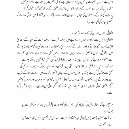
دیتی ہےاور ان تعلیمات پر عمل پیرا ہو کر انسان ایک کامل شخصیت بن سکتا ہے۔ اسلام ہمیں
سکھاتا ہے کہ اللہ سے محبت کے ساتھ ساتھ ہمیں اس کی مخلوق کے ساتھ بھی حسن سلوک کرنا
چاہیے، کیونکہ یہ ایک مسلمان کی پہچان اور ایمان کا حصہ ہے۔(شمارہ نمبر147میں اخلاقی صفات کو
تفصیلاًبیان کیا گیاہے۔)
اخلاقی برائیاں اوراُن کی قباحت وشناعت:
اخلاقی برائیوں سے مراد وہ اعمال اور رویے ہیں،جو معاشرے اور انسانیت کے معیار کے مطابق
قابلِ مذمت سمجھے جاتے ہیںاور انسان کے کردار، سماجی تعلقات، اور روحانیت کو نقصان پہنچاتے
ہیں۔ اخلاقی برائیوں کا تعلق ہمارے رویوں، عادات اور طرزِ عمل سے ہوتا ہے۔ اسلامی تعلیمات
سے معلوم ہوتا ہے کہ اخلاقی برائیاں نہ صرف فرد کی ذاتی زندگی پر منفی اثر ڈالتی ہیں، بلکہ پورے
معاشرے میں بے چینی اور بگاڑ کا سبب بنتی ہیں۔قرآن و سنت میں اخلاقی برائیوں سے بچنے کی
سختی سے تاکید کی گئی ہے کیونکہ یہ اعمال انسان کے ایمان کو کمزور کرتے ہیں اور اسے اللہ کے قرب
سے دور کرتے ہیں۔ جھوٹ، غیبت، حسد، بدعنوانی، بغض،بدخواہی،تکبروغرور،دوسروں کوحقیر
سمجھنے جیسی اخلاقی برائیاں اسلامی تعلیمات میں سخت گناہ سمجھی جاتی ہیں اور ان سے بچنے کا حکم دیا گیا
ہے۔
واضح رہے کہ اخلاقی برائیوں کی بنیاد تین اہم انسانی خواہشات یا قوتوں میں عدم اعتدال سے پیدا
ہوتی ہے:
۱۔قوتِ غضبیہ(غصہ) میں زیادتی: یہ انتقام، نفرت اور بدتمیزی جیسی برائیوں کا باعث بنتی
ہے۔جھوٹ