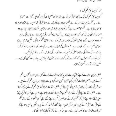
سے نہیں۔(سنن ابی داؤد)
۴۔کسی پرناحق ظلم کرنا:
کسی پر ناحق ظلم کرنا ایک بڑی اخلاقی برائی ہے، جو اسلامی تعلیمات کی روشنی میں سختی سے ممنوع
ہے۔ یہ عمل نہ صرف فرد کے لیے نقصان دہ ہے بلکہ پورے معاشرتی نظام میں بے چینی اور فساد
کا سبب بنتا ہے۔ ظلم کا مطلب ہے کسی کو بلا وجہ، بلا جواز یا غلط انداز میں نقصان پہنچانا، چاہے وہ
جسمانی، ذہنی، یا مالی کسی بھی صورت میں ہو۔ یہ عمل اس وقت وقوع پذیر ہوتا ہے جب ایک فرد یا
گروہ دوسروں کے بنیادی حقوق کی خلاف ورزی کرتا ہے۔ ناحق ظلم کرنا ایک سنگین جرم ہے جو
اسلامی تعلیمات کے خلاف ہے۔ مسلمانوں کو ہمیشہ انصاف، رحم، اور محبت کا راستہ اختیار کرنا
چاہیے، تاکہ وہ اللہ کی رضا حاصل کر سکیں اور معاشرت کی بہتری کے لیے کام کر سکیں۔
انسانیت کے اصولوں کے تحت ہر ایک کو عزت اور حقوق ملنے چاہئیں، چاہے وہ کسی بھی مذہب،
نسل یا فرقے سے تعلق رکھتا ہو۔
بعض افراد یا ادارے اپنے اختیارات کا ناجائز فائدہ اٹھاتےہوئے کمزوروں اور ماتحتوں پر ظلم
کرتے ہیں۔بعض اوقات لوگوں کی باہمی دشمنی یا حسد کی وجہ سے وہ دوسروں پر ظلم کرتے ہیں۔
معاشرتی،خاندانی،برادری ازم یا ثقافتی دباؤ بھی بعض اوقات افراد کو ناحق ظلم کرنے پر مجبور کرتا
ہے۔بعض اوقات زیادتی کرنے والا شخص بااثر اور طاقت ور ہوتاہے،اس لیے اُس کاتوکچھ بگاڑ
نہیں سکتے،سواپنے دل کو مطمئن کرنےاور جھوٹی تسلی دینے کے لیے کسی مظلوم کے ساتھ ظلم
وزیادتی سے پیش آتے ہیں ،یوں وقتی طور پراپنے غصے کو ٹھنڈا کرتے ہیں،لیکن یہ نہیں سوچتےکہ
جس قادر وقہا ر ذات کا غصہ مول لے رہے ہیںاُس نے پکڑاتوکوئی نہ چھُڑا سکے گا۔