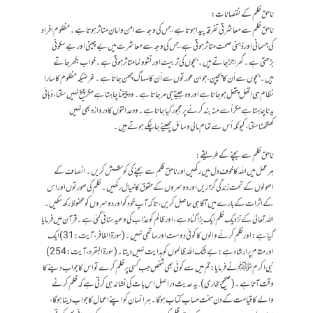
ناحق ظلم کے نقصانات:
ناحق ظلم سے معاشرتی تفرقہ پیدا ہوتا ہے، جس کی وجہ سے امن و امان متاثر ہوتا ہے۔مظلوم افراد
کی جسمانی اور ذہنی صحت متاثر ہوتی ہے، جس کی وجہ سے معاشرت میں بے چینی اور بے سکونی
بڑھتی ہے۔گھر اجڑ جاتے ہیں۔بچوں کی تربیت اور نشوونما متاثر ہوتی ہے۔خواب بکھر جاتے
ہیں۔بچوں سے اُن کا پچپن،جوان عورتوں سے اُن کاسہاگ چھن جاتاہے۔غرضیکہ مظلوم کا سارا
نظام ہی اتھل پتھل ہوجاتاہے اور وہ جیتے جی مرجاتاہے۔وہ چیخناچاہتاہے مگر چیخ نہیں سکتا،دُہائی
یدناچاہتاہے مگر اُسے منہ بند کرنے پرمجبور کیاجاتاہے۔وہ عدالتوں کا دروازہ بھی نہیں
کھٹکھٹاسکتا،کیونکہ اُس سے تمام مالی وسائل چھینے جاچُکے ہوتے ہیں۔
ناحق ظلم سے بچنے کے طریقے:
ہر عمل میں اللہ کا خوف دل میں رکھیں اور ناحق ظلم سے بچنے کی کوشش کریں۔انصاف کے
اصولوں کے تحت زندگی گزاریں اور دوسروں کے حقوق کا خیال رکھیں۔ظلم کی صورتوں اور اس
کے اثرات کے بارے میں آگاہی حاصل کریں، تاکہ آپ خود کو اور دوسروں کو محفوظ رکھ سکیں۔
اللہ تعالیٰ کے نزدیک ظلم ایک بڑا گناہ ہے، اور ظالم کو عذاب کی وعیدسنائی گئی ہے۔ قرآن میں فرمایا
گیا ہے:اور ظلم کرنے والوں کا کوئی دوست اور ساتھی نہیں۔ (سورۃ الغافر،آیت: 31)ایک
اور مقام پرارشاد ہے:بے شک اللہ ظالموں کو ہدایت نہیں دیتا۔ (سورۃالبقرہ،آیت: 254)
نبی اکرم ﷺ نے فرمایا:تم میں سے کوئی بھی شخص جب کسی پر ظلم کرے تو اس کا جواب دینے کا
وقت آتا ہے۔(صحیح بخاری). یہ حدیث دراصل اس بات کی نشاندہی کرتی ہے کہ ظلم کرنے
والے کا قیامت کے دن سخت حساب کتاب ہوگا۔ ہر انسان کو اپنے اعمال کا جواب دینا ہوگا،