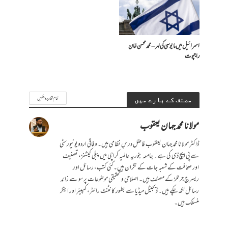
اسرائیل میں مایوسی کی لہر – محمد محسن خان
راجپوت
تمام تحاریر دیکھیں
مصنف کے بارے میں
مولانا محمد جہان یعقوب
ڈاکٹر مولانا محمد جہان یعقوب فاضل درسِ نظامی ہیں۔ وفاقی اردویونیورسٹی
سے پی ایچ ڈی کی ہے۔ جامعہ بنوریہ عالمیہ کراچی میں پبلی کیشنز، تصنیف
اور صحافت کے شعبہ جات کے نگران ہیں۔ کئی کتب، رسائل اور
ریسرچ جرنلز کے مصنف ہیں۔ اصلاحی و تحقیقی موضوعات پر سو سے زائد
رسائل لکھ چکے ہیں۔ ڈیجیٹل میڈیا سے بطور کانٹنٹ رائٹر، کمپیئر اور اینکر
منسلک ہیں۔