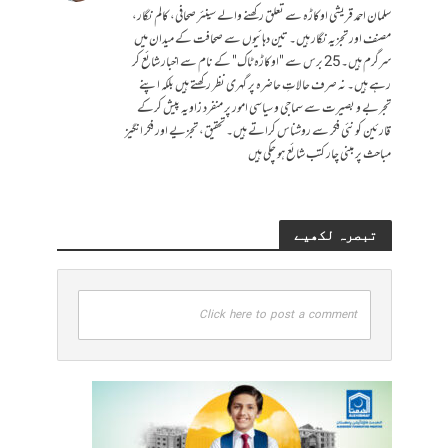
سلمان احمد قریشی اوکاڑہ سے تعلق رکھنے والے سینئر صحافی، کالم نگار،
مصنف اور تجزیہ نگار ہیں۔ تین دہائیوں سے صحافت کے میدان میں
سرگرم ہیں۔ 25 برس سے "اوکاڑہ ٹاک" کے نام سے اخبار شائع کر
رہے ہیں۔ نہ صرف حالاتِ حاضرہ پر گہری نظر رکھتے ہیں بلکہ اپنے
تجربے و بصیرت سے سماجی و سیاسی امور پر منفرد زاویہ پیش کرکے
قارئین کو نئی فکر سے روشناس کراتے ہیں۔ تحقیق، تجزیے اور فکر انگیز
مباحث پر مبنی چار کتب شائع ہو چکی ہیں
تبصرہ لکھیے
Click here to post a comment