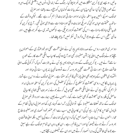
بدلیں، ویسے ہی یوکرین مشکلات میں گھِرتا چلا گیا۔جنگ کے ابتدائی دنوں میں زیلنسکی کو ایک ہیرو
کے طور پر پیش کیا گیا، عالمی میڈیا ان کے بیانات کو نمایاں کوریج دے رہا تھا، اور مغربی
ممالک،امریکہ انہیں جدید اسلحہ، مالی امداد اور سفارتی حمایت فراہم کر رہے تھے۔لیکن وقت کے
ساتھ یہ حقیقت عیاں ہوگئی کہ امریکی حمایت وقتی اور مفادات سے جڑی ہوئی تھی۔ آج یوکرین کو
شدید جنگی دباؤ کا سامنا ہے، اس کی معیشت کمزور ہو چکی ہے، لاکھوں شہری بے گھر ہو چکے ہیں، اور
عالمی سطح پر اس کے لیے وہ جوش و خروش نظر نہیں آ رہا جو پہلے تھا۔
دوسری طرف، روس کے صدر ولادیمیر پیوٹن نے اپنی حکمت عملی اور خودمختاری کے اصولوں پر
چلتے ہوئے جنگ میں اپنی پوزیشن مضبوط رکھی اور آج وہ ایک کامیاب جنگی حکمت کار کے طور پر
سامنے آئے ہیں۔یوکرین جنگ کے دوران ولادیمیر پیوٹن نے یہ ثابت کر دیا کہ اگر کوئی ملک اپنی
طاقت، دفاع، اور سفارتی حکمت عملی پر بھروسہ کرے تو وہ عالمی پابندیوں، سفارتی دباؤ، اور
اقتصادی جنگوں کے باوجود بھی اپنی پوزیشن قائم رکھ سکتا ہے۔ مغربی ممالک نے روس پر بے شمار
پابندیاں لگائیں، روسی معیشت کو مفلوج کرنے کی کوشش کی، اور یوکرین کو اسلحہ اور مالی امداد
فراہم کی، لیکن پیوٹن نے اپنی جنگی حکمت عملی تبدیل کرتے ہوئے نہ صرف جنگی محاذ پر کامیابی
حاصل کی بلکہ روسی معیشت کو بھی سنبھالے رکھا۔ انہوں نے چین، بھارت، اور دیگر غیر مغربی
ممالک کے ساتھ تعلقات مضبوط کیے، توانائی کی برآمدات کو جاری رکھا اور مغربی مالیاتی نظام کے
متبادل نظام پر کام کیا۔پیوٹن کی اس کامیابی میں سب سے اہم عنصر خود انحصاری اور مضبوط دفاع
تھا۔ انہوں نے اس بات پر انحصار نہیں کیا کہ دنیا ان کی حمایت کرے گی یا نہیں، بلکہ اپنی طاقت پر
بھروسہ کرتے ہوئے فیصلہ کیا اور اس پر قائم رہے۔ ان کا یہ رویہ ان تمام ممالک کے لیے سبق
ہے جو عالمی طاقتوں کی مدد پر انحصار کرتے ہیں اور ان کے فیصلوں پر چلتے ہیں۔