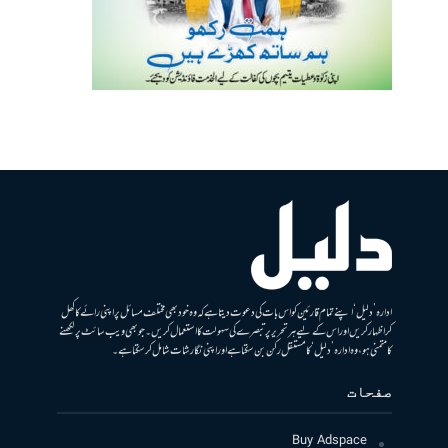
ادارہ ’دلیل‘ اپنے تمام قارئین کو اس بات کی دعوت دیتا ہے کہ وہ خود بھی مختلف مسائل پر اپنی رائے کا کھل
کر اظہار کریں اور اس کے لیے ہر تحریر پر تبصرے کی سہولت کا استعمال کریں۔ جو بھی ویب سائٹ پر لکھنے
کا متمنی ہو، وہ ادارہ ’دلیل‘ کا مستقل رکن بن سکتا ہے اور اپنی نگارشات شامل کرسکتا ہے۔
صفحات
Buy Adspace