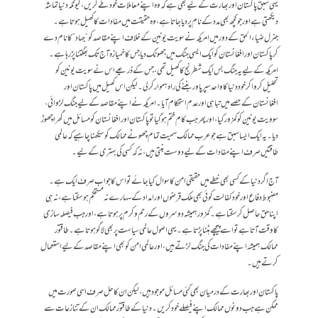
یہی سبق پاکستان اور بھارت کے لیے بھی ہے کہ وہ اپنے معاملات خود طے کریں، کیونکہ دنیا تماشہ
دیکھتی ہے اور جو کچھ بھی مدد کے نام پر دیا جاتا ہے، وہ حقیقت میں مفادات کا کھیل ہوتا ہے۔
جنرل ضیاء الحق کے دور میں امریکہ نے سویت یونین کے خلاف اپنے مقاصد کو ”جہاد” کا نام دے
کر پاکستان اور افغانستان کو ایک ایسی جنگ میں جھونک دیا جس کا خمیازہ آج تک بھگتنا پڑ رہا ہے۔
امریکہ کے لیے یہ جنگ بس ایک شطرنج کا کھیل تھی، جس کے ذریعے اس نے سویت یونین کو
تحلیل کروا کر خود دنیا کا واحد سپر پاور بننے کی راہ ہموار کر لی۔ لیکن اس کھیل میں پاکستان اور
افغانستان کے حصے میں تباہی اور عدم استحکام آیا۔ امریکہ نے اپنے مقاصد کے لیے جنگ لڑوائی،
سوویت یونین کو کمزور کیا، اور پھر جب کام ختم ہو گیا تو پاکستان اور افغانستان کو مسائل میں گھرا چھوڑ
دیا۔ یہ ایک ایسا سبق ہے جو عرب ممالک سمیت تمام چھوٹے ممالک کو سیکھنا چاہیے کہ عالمی
طاقتیں صرف اپنے مفادات کے لیے دوست بنتی ہیں، نہ کہ کسی کی بہتری کے لیے۔
آج اگر دنیا کے کسی بھی خطے میں حقیقی امن کا سوال کیا جائے تو اس کا جواب صرف ایک ہے۔
مضبوط دفاع اور خودکفالت کوئی بھی ملک قرضوں اور امداد کے سہارے نہ مستحکم ہو سکتا ہے، نہ ہی
اپنا حق حاصل کر سکتا ہے۔ کمزور ہمیشہ دوسروں کے رحم و کرم پر ہوتا ہے، اور جب فیصلہ سازی
کا وقت آتا ہے تو اسے پیچھے ہٹنا پڑتا ہے۔ یہی اصول عالمی سیاست پر بھی لاگو ہوتا ہے۔ طاقتور
ممالک ہمیشہ اپنے مفادات کی جنگ لڑتے ہیں، اور عالمی امن کو بھی اپنے مقاصد کے لیے استعمال
کرتے ہیں۔
پاکستان اور بھارت کے درمیان بھی کئی مسائل موجود ہیں، لیکن ان کا حل صرف اسی صورت میں
ممکن ہے جب دونوں ممالک اپنے فیصلے خود کریں۔ دنیا کے طاقتور ممالک ان کے تنازعات سے