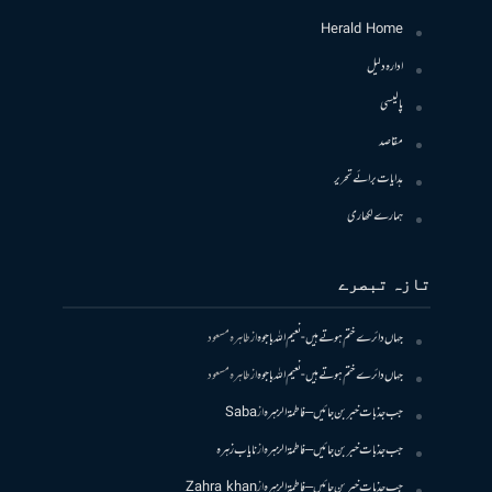
Herald Home
ادارہ دلیل
پالیسی
مقاصد
ہدایات برائے تحریر
ہمارے لکھاری
تازہ تبصرے
جہاں دائرے ختم ہوتے ہیں- نعیم اللہ باجوہ
از
طاہرہ مسعود
جہاں دائرے ختم ہوتے ہیں- نعیم اللہ باجوہ
از
طاہرہ مسعود
جب جذبات خبر بن جائیں – فاطمۃالزہرہ
از
Saba
جب جذبات خبر بن جائیں – فاطمۃالزہرہ
از
نایاب زہرہ
جب جذبات خبر بن جائیں – فاطمۃالزہرہ
از
Zahra khan