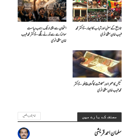
تاریخ کے سنن اور شباب کا ابھار – ڈاکٹر محمد
امتحان سے اقتدار تک: جب ریاست
طیب خان سنگھانوی
سوالنامے سے ڈرنے لگے – ڈاکٹر محمد طیب
خان سنگھانوی
ٹیکس کا صحرا اور معیشت کا گمشدہ قافلہ – ڈاکٹر
محمد طیب خان سنگھانوی
تمام تحاریر دیکھیں
مصنف کے بارے میں
سلمان احمد قریشی