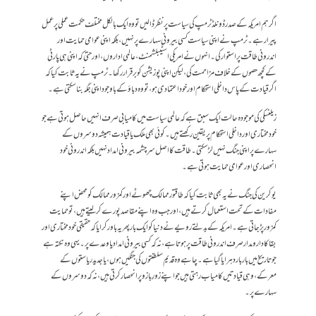
اگر ہم امریکہ کے صدر ڈونلڈ ٹرمپ کی سیاست پر نظر ڈالیں تو وہ ایک بالکل مختلف حکمت عملی پر عمل
پیرا رہے۔ ٹرمپ نے اپنی سیاست کسی بیرونی سہارے پر نہیں، بلکہ اپنی عوامی حمایت اور
اندرونی طاقت پر استوار کی۔ انہوں نے امریکی اسٹیبلشمنٹ، عالمی اداروں، اور حتیٰ کہ اپنی ہی پارٹی
کے کچھ حصوں کے خلاف مزاحمت کی، لیکن اپنی پوزیشن کو برقرار رکھا۔ ٹرمپ نے یہ ثابت کیا کہ
اگر قیادت کے پاس داخلی استحکام اور خود اعتمادی ہو، تو وہ دباؤ کے باوجود اپنی جگہ بنا سکتی ہے۔
زیلنسکی کی موجودہ حالت ایک سبق ہے کہ عالمی سیاست میں کامیابی صرف انہیں حاصل ہوتی ہے جو
خودمختاری اور داخلی استحکام پر یقین رکھتے ہیں۔ کوئی بھی ملک یا قیادت ہمیشہ دوسروں کے
سہارے پر اپنی جنگ نہیں لڑ سکتی۔ طاقت کا اصل سرچشمہ بیرونی امداد نہیں بلکہ اندرونی خود
انحصاری اور عوامی حمایت ہوتی ہے۔
یوکرین کی جنگ نے یہ بھی ثابت کیا کہ طاقتور ممالک چھوٹے اور کمزور ممالک کو محض اپنے
مفادات کے تحت استعمال کرتے ہیں، اور جب وہ اپنے مقاصد پورے کر لیتے ہیں، تو حمایت
کمزور پڑ جاتی ہے۔امریکہ کے بدلتے رویے نے دنیا کو ایک بار پھر یہ باور کرایا کہ حقیقی خودمختاری اور
بقا کا دارومدار صرف اندرونی طاقت پر ہوتا ہے، نہ کہ کسی بیرونی امداد یا وعدے پر۔یہی وہ نکتہ ہے
جو تاریخ میں بار بار دہرایا گیا ہے۔چاہے وہ قدیم سلطنتوں کی جنگیں ہوں، یا جدید ریاستوں کے
معرکے، وہی قیادتیں کامیاب رہتی ہیں جو اپنے زورِ بازو پر انحصار کرتی ہیں، نہ کہ دوسروں کے
سہارے پر۔