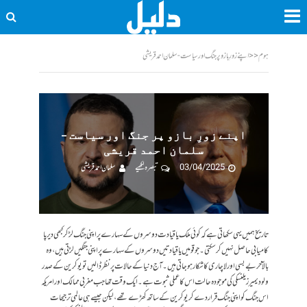
ہوم
<<
اپنے زورِ بازو پر جنگ اور سیاست - سلمان احمد قریشی
اپنے زورِ بازو پر جنگ اور سیاست –
سلمان احمد قریشی
03/04/2025
تبصرہ لکھیے
سلمان احمد قریشی
تاریخ ہمیں یہی سکھاتی ہے کہ کوئی ملک یا قیادت دوسروں کے سہارے پر اپنی جنگ لڑ کر کبھی دیرپا
کامیابی حاصل نہیں کر سکتی۔جو قومیں یا قیادتیں دوسروں کے سہارے پر اپنی جنگیں لڑتی ہیں، وہ
بالآخر بے بسی اور لاچاری کا شکار ہو جاتی ہیں۔ آج دنیا کے حالات پر نظر ڈالیں تو یوکرین کے صدر
ولودیمیر زیلنسکی کی موجودہ حالت اس کا عملی ثبوت ہے۔ ایک وقت تھا جب مغربی ممالک اور امریکہ
اس جنگ کو اپنی جنگ قرار دے کر یوکرین کے ساتھ کھڑے تھے، لیکن جیسے ہی عالمی ترجیحات