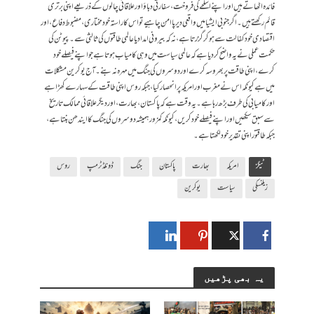
فائدہ اٹھاتے ہیں اور اپنے اسلحے کی فروخت، سفارتی دباؤ اور علاقائی چالوں کے ذریعے اپنی برتری
قائم رکھتے ہیں۔ اگر جنوبی ایشیا میں واقعی دیرپا امن چاہیے تو اس کا راستہ خودمختاری، مضبوط دفاع، اور
اقتصادی خودکفالت سے ہو کر گزرتا ہے، نہ کہ بیرونی امداد یا عالمی طاقتوں کی ثالثی سے۔پیوٹن کی
حکمت عملی نے یہ واضح کر دیا ہے کہ عالمی سیاست میں وہی کامیاب ہوتا ہے جو اپنے فیصلے خود
کرے، اپنی طاقت پر بھروسہ کرے اور دوسروں کی جنگ میں مہرہ نہ بنے۔ آج یوکرین مشکلات
میں ہے کیونکہ اس نے مغرب اورامریکہ پر انحصار کیا، جبکہ روس اپنی طاقت کے سہارے کھڑا ہے
اور کامیابی کی طرف بڑھ رہا ہے۔یہ وقت ہے کہ پاکستان، بھارت، اور دیگر علاقائی ممالک تاریخ
سے سبق سیکھیں اور اپنے فیصلے خود کریں، کیونکہ کمزور ہمیشہ دوسروں کی جنگ کا ایندھن بنتا ہے،
جبکہ طاقتور اپنی تقدیر خود لکھتا ہے۔
ٹیگز
امریکہ
بھارت
پاکستان
جنگ
ڈونلڈ ٹرمپ
روس
زیلنسکی
سیاست
یوکرین
یہ بھی پڑھیں