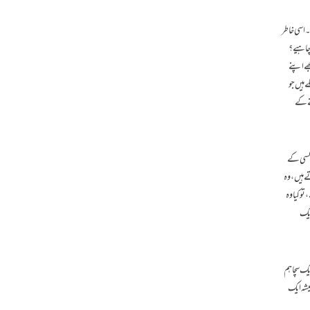
ہیں؟”۔ اسی خاطر
 چاہیے؟
ھے اپنے
ے ہیں جو
نے کے
ات۔ جب ہم کسی کے
ے ہیں، وہ
کتا ہے، تو کیا وہ
ایک
تر انداز میں سمجھنے لگے۔ لیکن ایک سوال ہمیشہ باقی رہے گا—کیا AI کبھی بھی ایک سچا ہم
میشہ ایک