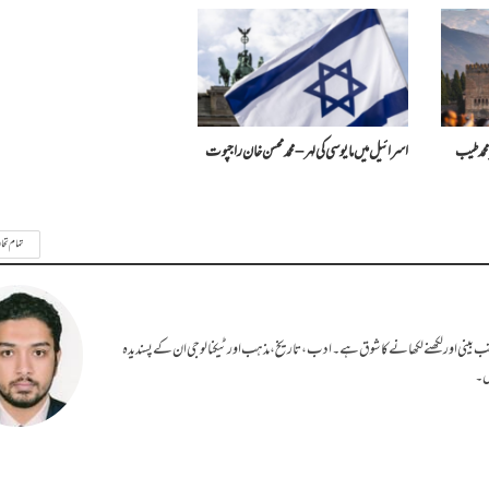
محمد طیب
اسرائیل میں مایوسی کی لہر – محمد محسن خان راجپوت
تمام تحا
کتب بینی اور لکھنے لکھانے کا شوق ہے۔ ادب، تاریخ، مذہب اور ٹیکنالوجی ان کے پسندیدہ
یں۔