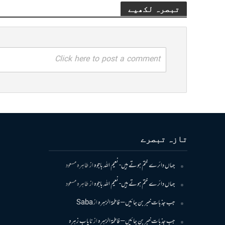
تبصرہ لکھیے
Click here to post a comment
تازہ تبصرے
جہاں دائرے ختم ہوتے ہیں- نعیم اللہ باجوہ
از
طاہرہ مسعود
جہاں دائرے ختم ہوتے ہیں- نعیم اللہ باجوہ
از
طاہرہ مسعود
جب جذبات خبر بن جائیں – فاطمۃالزہرہ
از
Saba
جب جذبات خبر بن جائیں – فاطمۃالزہرہ
از
نایاب زہرہ