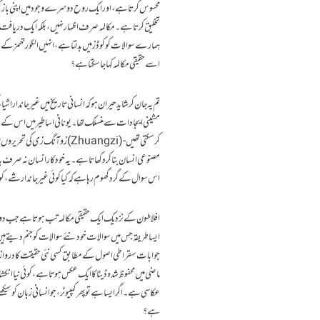
محسوس کرتا ہے، اور ایک روح دوسرے وجود میں اپنی بازگشت
تخلیق کرتا ہے۔ مکالمہ صرف اظہار نہیں، بلکہ ایک دریافت ہ
اسے حقیقی مکالمہ کہا جا سکتا ہے؟
تم یہ جان کر شاید حیران ہو کہ انسانی تاریخ میں غیر جاندار ا
مصنوعی انسان بنا کر دکھاتا ہے۔ یہ خودکار انسان نہ صرف 
اس سوال کے گرد گھوم رہا ہے کہ کیا کوئی غیر جاندار شے، ک
افلاطون کے نزدیک ایک حقیقی مکالمہ تب ہوتا ہے جب دو ا
ایسا طریقہ جس میں سوالات خود نئے سوالات کو جنم دیتے ہیں
جوابات سقراطی اصول کے مطابق کسی نئی حقیقت کا دروازہ کھ
ماضی میں محفوظ شدہ ڈیٹا کا ایک عکس ہوتا ہے، کوئی نیا انکش
عکاسی ہے۔ اگر ایسا ہے تو پھر کمپیوٹر، جو انسانی زبان کو س
ہے؟