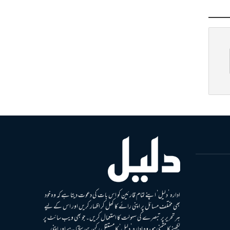
ادارہ ’دلیل‘ اپنے تمام قارئین کو اس بات کی دعوت دیتا ہے کہ وہ خود
بھی مختلف مسائل پر اپنی رائے کا کھل کر اظہار کریں اور اس کے لیے
ہر تحریر پر تبصرے کی سہولت کا استعمال کریں۔ جو بھی ویب سائٹ پر
لکھنے کا متمنی ہو، وہ ادارہ ’دلیل‘ کا مستقل رکن بن سکتا ہے اور اپنی