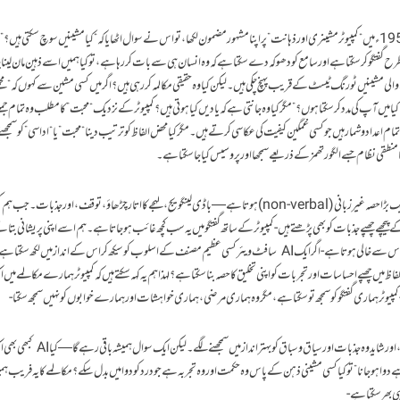
یہ بات کسی سی چھپی ڈھکی نہیں کہ جب ایلن ٹورنگ نے 1950ء میں “کمپیوٹر مشینری اور ذہانت” پر اپنا مشہور مضمون لکھا، تو اس نے سوال اٹھایا کہ “کیا مشینیں سوچ سکتی 
ح گفتگو کر سکتا ہے اور سامع کو دھوکہ دے سکتا ہے کہ وہ انسان ہی سے بات کر رہا ہے، تو کیا ہمیں اسے ذہین مان لینا
ی مشینیں ٹورنگ ٹیسٹ کے قریب پہنچ چکی ہیں۔ لیکن کیا وہ حقیقی مکالمہ کر رہی ہیں؟ اگر میں کسی مشین سے کہوں کہ “مج
کیا میں آپ کی مدد کر سکتا ہوں؟” مگر کیا وہ جانتی ہے کہ یادیں کیا ہوتی ہیں؟ کمپیوٹر کے نزدیک “محبت” کا مطلب وہ تمام جمل
 اعداد و شمار ہیں جو کسی غمگین کیفیت کی عکاسی کرتے ہیں۔ مگر کیا محض الفاظ کو ترتیب دینا “محبت” یا “اداسی” کو سمجھ
نطقی نظام جسے الگورتھمز کے ذریعے سمجھا اور پروسیس کیا جا سکتا ہے۔
میرے عزیز، ماہرینِ نفسیات کہتے ہیں کہ انسانی مکالمے کا ایک بڑا حصہ غیر زبانی (non-verbal) ہوتا ہے—باڈی لینگویج، لہجے کا اتار چڑھاؤ، توقف، اور جذب
 پیچھے چھپے جذبات کو بھی پڑھتے ہیں- کمپیوٹر کے ساتھ گفتگو میں یہ سب کچھ غائب ہو جاتا ہے۔ ہم اسے اپنی پریشانی بتات
ہمیں ایک حل تجویز کر دیتا ہے، مگر وہ حل کسی ہمدردانہ احساس سے خالی ہوتا ہے- اگر ایک AI سافٹ ویئر کسی عظیم مصنف کے اسلوب کو سیکھ کر اس کے انداز میں لکھ س
ظ میں چھپے احساسات اور تجربات کو اپنی تخلیق کا حصہ بنا سکتا ہے؟ لہذا ہم یہ کہہ سکتے ہیں کہ کمپیوٹر ہمارے مکالمے میں 
- کمپیوٹر ہماری گفتگو کو سمجھ تو سکتا ہے، مگر وہ ہماری مرضی، ہماری خواہشات اور ہمارے خوابوں کو نہیں سمجھ سکتا-
اب یہ بات طے ہے کہ مستقبل میں AI مزید ترقی کرے گی، اور شاید وہ جذبات اور سیاق و سباق کو بہ
 دوا ہو جانا” تو کیا کسی مشینی ذہن کے پاس وہ حکمت اور وہ تجربہ ہے جو درد کو دوا میں بدل سکے؟ مکالمے کا یہ فریب ہ
ی بھر سکتا ہے-