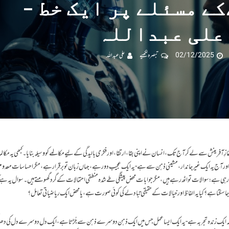
ے مسئلے پر ایک خط –
علی عبداللہ
02/12/2025
تبصرہ لکھیے
علی عبداللہ
 آفرینش سے لے کر آج تک، انسان نے اپنی بقا، ارتقا، اور فکری بالیدگی کے لیے مکالمے کو وسیلہ بنایا۔ کبھی یہ مکال
ور آج یہ ایک غیر جاندار، مشینی ذہن سے ہے- یہ ایک عجیب دور ہے، جہاں زبان تو برقرار ہے، مگر احساسات معدو
جا رہی ہے؛ سوالات تو اٹھ رہے ہیں، مگر جوابات محض پیشگی طے شدہ منطقی احتمالات کے گرد گھومتے ہیں۔ سوال یہ ہے ک
ہا جا سکتا ہے؟ کیا یہ الفاظ اور خیالات کے حقیقی تبادلے کی کوئی صورت ہے، یا محض ایک ریاضیاتی تعامل؟
یں، بلکہ ایک زندہ تجربہ ہے- یہ ایک ایسا عمل جس میں ایک ذہن دوسرے ذہن سے جُڑتا ہے، ایک دل دوسرے دل کی دھ