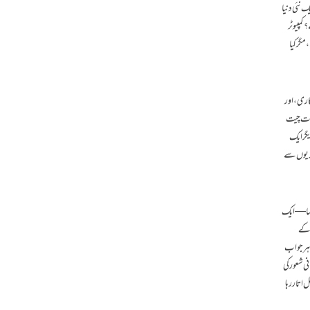
 نئی دنیا
کمپیوٹر
یک متوقع جواب لوٹاتا ہے۔ یہ ایک منطقی تعامل (logical interaction) تو ہے، مگر کیا
کاری، اور
) بنائیں جو چل سکتی تھیں اور بات چیت
 میں بادشاہ مُو آف ژاؤ (King Mu of Zhou) کو ایک کاریگر ایک
 صدیوں سے
” کہا—ایک
س کے
 ہر جواب
نی شعور کی
 اتار رہا