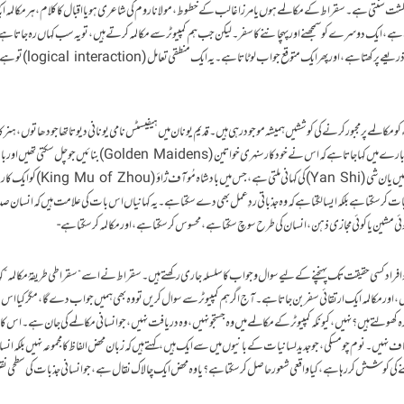
 سنتی ہے۔ سقراط کے مکالمے ہوں یا مرزا غالب کے خطوط، مولانا روم کی شاعری ہو یا اقبال کا کلام، ہر مکالمہ ایک
ے، ایک دوسرے کو سمجھنے اور پہچاننے کا سفر۔ لیکن جب ہم کمپیوٹر سے مکالمہ کرتے ہیں، تو یہ سب کہاں رہ جاتا ہے؟ 
ہمارے سوالات کو کوڈز میں بدلتا ہے، انہیں الگورتھمز کے ذریعے پرکھتا ہے، اور پھر ا
شیاء کو مکالمے پر مجبور کرنے کی کوششیں ہمیشہ موجود رہی ہیں۔ قدیم یونان میں ہیفیسٹس نامی یونانی دیوتا تھا جو دھاتوں، ہنر
مشینی ایجادات سے منسلک تھا۔ یونانی اساطیر میں اس کے بارے میں کہا جاتا ہے کہ اس نے خودکار سنہری خواتین (Golden Maidens
کر سکتی تھیں- (Zhuangzi) زوآنگ زی کی تحریروں میں یان شی (Yan Shi) کی کہانی ملتی ہے، جس
بات کر سکتا ہے بلکہ ایسا لگتا ہے کہ وہ جذباتی ردِعمل بھی دے سکتا ہے۔ یہ کہانیاں اس بات کی علامت ہیں کہ انسان
وئی مشین یا کوئی مجازی ذہن، انسان کی طرح سوچ سکتا ہے، محسوس کر سکتا ہے، اور مکالمہ کر سکتا ہے-
فراد کسی حقیقت تک پہنچنے کے لیے سوال و جواب کا سلسلہ جاری رکھتے ہیں۔ سقراط نے اسے “سقراطی طریقۂ مکالمہ
، اور مکالمہ ایک ارتقائی سفر بن جاتا ہے۔ آج اگر ہم کمپیوٹر سے سوال کریں تو وہ بھی ہمیں جواب دے گا، مگر کیا ا
ولتے ہیں؟ نہیں، کیونکہ کمپیوٹر کے مکالمے میں وہ جستجو نہیں، وہ دریافت نہیں، جو انسانی مکالمے کی جان ہے۔ اس کا
اف نہیں۔ نوم چومسکی، جو جدید لسانیات کے بانیوں میں سے ایک ہیں، کہتے ہیں کہ زبان محض الفاظ کا مجموعہ نہیں بلکہ انسا
یکھنے کی کوشش کر رہا ہے، کیا واقعی شعور حاصل کر سکتا ہے؟ یا وہ محض ایک چالاک نقال ہے، جو انسانی جذبات کی سطحی نقل