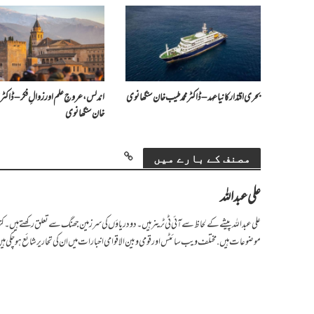
بحری اقتدار کا نیا عہد – ڈاکٹر محمد طیب خان سنگھانوی
اندلس، عروجِ علم اور زوالِ فکر – ڈاکٹر 
خان سنگھانوی
مصنف کے بارے میں
علی عبداللہ
علی عبداللہ پیشے کے لحاظ سے آئی ٹی ٹرینر ہیں۔ دو دریاؤں کی سرزمین جھنگ سے تعلق رکھتے ہیں۔ 
موضوعات ہیں. مختلف ویب سائٹس اور قومی و بین الاقوامی اخبارات میں ان کی تحاریر شائع ہو چکی ہ