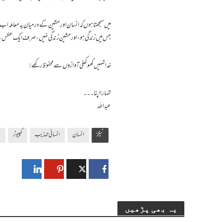
میں سمجھتا ہوں کہ انسان اور مشین کے درمیان یہ معاملہ ا
جس میں زندگی ہو، اور مشین زندگی نہیں، صرف ایک عکس
خدا تمہیں کھوکھلی آوازوں سے محفوظ رکھے!
تمہارا اپنا۔۔۔
عبداللہ
ٹیگز
انسان
انسانی تہذیب
کمپیوٹر
م
یہ بھی پڑھیں