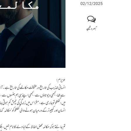
مکالمےک
02/12/2025
تبصرہ لکھیے
عزیزم!
انسانی تہذیب کی تاریخ درحقیقت مکالمے کی تاریخ ہے۔ آغازِ
سے تھا، کبھی دیوتاؤں سے، کبھی اپنے ہی ہم جنسوں سے، ا
ہیں؛ گفتگو تو جاری ہے، مگر اس میں زندگی کی تپش کم ہوتی 
انسان اور کمپیوٹر کے درمیان ہونے والی گفتگو کو “مکالمہ” ک
تم جانتے ہو کہ مکالمہ محض الفاظ کے تبادلے کا نام نہ