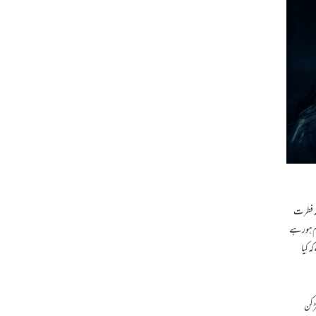
مہ فطرت
م ہو رہے
ہ کیا
ڑکن