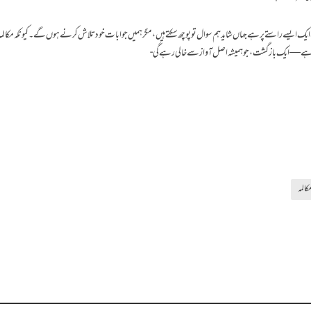
ب ایک ایسے راستے پر ہے جہاں شاید ہم سوال تو پوچھ سکتے ہیں، مگر ہمیں جوابات خود تلاش کرنے ہوں گے۔ کیونکہ مکال
 ہے—ایک بازگشت، جو ہمیشہ اصل آواز سے خالی رہے گی-
کالمہ