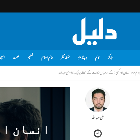
بلاگز
کالم
ہیڈلائنز
نقطہ نظر
عالم اسلام
تعلیم
صحت
اسپو
ہوم
<<
انسان اور کمپیوٹر کے درمیان مکالمےکے مسئلے پر ایک خط - علی عبداللہ
علی عبداللہ
انسان او