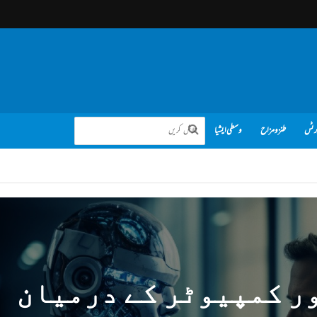
رٹس
طنز و مزاح
وسطی ایشیا
ر کمپیوٹر کے درمیان