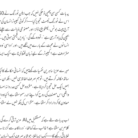
اس نے ٹورنگ ٹیسٹ تجویز کیا—اگر کوئی کمپیوٹر انسان کی طر
آج چیٹ بوٹس، لینگویج ماڈلز، اور مصنوعی ذہانت سے چلنے وال
بچپن کی یاد آ رہی ہے”، تو وہ کہے گی، “یادیں قیمتی ہوتی ہیں۔ 
انسانوں نے محبت کے بارے میں لکھے ہیں، اور “اداسی” وہ تمام
مترادف ہے؟ کمپیوٹر کے لیے زبان فقط ڈیٹا ہے- ایک ایسا م
ساتھ مکالمہ کرتے ہیں، تو ہم صرف الفاظ ہی نہیں، بلکہ ان کے
واقعی اس مصنف کی روح کو اپنے اندر سمو سکتا ہے؟ کیا وہ الفا
معاون کا کردار ادا کر سکتا ہے، مگر اس کی جگہ نہیں لے سکتا
کلام بن سکتا ہے؟ غالب نے کہا تھا، “درد کا حد سے گزرنا ہے
خلا باقی رکھے گا—ایک ایسا خلا، جو شاید صرف ایک انسان ہ