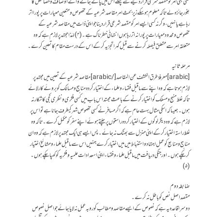
کسی بھی امر کو مقصد شرعی قرار دینے سے پہلے اس میں پائے جانے والے اوصاف و خصائص کا
بغور جائزہ لے تاکہ معلوم ہو سکے زیر بحث امر مقاصد شرعیہ کے مخصوص و متعین معیارات پر پورا اتر
رہا ہے یا نہیں ، وگرنہ کسی ایسے امر کو مقصد شرعی قرار دینا جو اپنی ذات میں مقاصد شرعیہ کے
مخصوص و محدود معیارات پر پورا نہ اتر رہا ہوں انتہائی خطرناک ہے ۔(۴) لہٰذا مجتہد پر لازم ہے کہ وہ
متعلقہ امر سے متعلق فیصلہ کرنے سے قبل گہرا تجزیہ کر کے اس کے درست مقام کا تعین کرے۔
مرحلہ ثانیہ
[arabic]معرفة طرق الكشف عن المقاصد[/arabic] مقاصد شرعیہ کے تعین میں مجتہد پر
لازم ہوتا ہے کہ وہ اپنے سے ماقبل فقہاء و علماء کے اختیار کردہ مناہج و مسالک کو بروئے کار لائے
تاکہ غلط منہج و مسلک کو اختیار کرنے کے باعث مجہتد اس باب میں کسی فکری و نظری کجی کا شکار نہ
ہوں ۔ جیسا کہ اسکی مثال بہت عام ہے کہ اگر مسافر نے کسی مخصوص شہر کیطرف جانا ہے تو اس پر
لازم ہے کہ وہ دیگر لوگوں کے اختیار کردہ راستوں پر چلتے ہوئے اپنے سفر کو مکمل کرے۔ تاکہ وہ
غلط راستہ اختیار کرکے اپنی منزل سے بھٹک نہ جائے۔ پس ایسے ہی ایک مجتہد پر لازم ہے کہ وہ ان
مناہج و منابع کو عمل اجتہاد و استنباط میں میں اختیار کرے جنہیں اس سے ما قبل علماء و مشائخ اختیار
کر چکے ہوں ۔ اور جنکی دریافت میں ما قبل علماء و فقہاء اپنی اسعدادات علمیہ و فکریہ کو کھپا چکے ہوں ۔
(۵)
ضابطہ دوم
مقصد اصل نص کو باطل نہ کرے۔
دوسرا قاعدہ یہ ہے کہ نصوص کے ایسے مقاصد و مطالب کو روبہ عمل نہ لایا جائے جو اصل نصوص