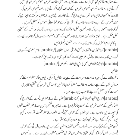
کے معانی و مفاہیم کو باطل قرار دے رہے ہوں ۔ دراصل مقاصد شرعیہ نصوص شرعیہ کی تکمیل
کرتے ہیں ۔ مقاصد شرعیہ نصوص شرعیہ کے اہداف کو پورا کرتے ہیں ۔ اور نصوص شرعیہ کی
غایت کو احسن انداز میں معاشرے میں رائج کرنے کا ذریعہ بنتے ہیں ۔ لہذا ایسا ہر گز نہ ہونا چاہیے کہ
مجتہد نصوص کے ایسے مقاصد و مطالب کا استخراج کرے جو عملاً معانی نصوص کو معطل کر دیں۔
کیونکہ قاعدہ معمولہ یہ ہے کہ ظاہر نص پر عمل اسوقت تک واجب ہے جب تک ظاہر نص کے معنی پر
عمل ممکن ہے ۔ البتہ بوقت تعذر اور حرج ظاہر نص کے معنی و مفہوم سے عدول کرنا ضروری ہے
۔چنانچہ امام اسنوی مذکورہ اس قاعدے سے متعلق رقمطراز ہیں
[arabic]”ولا یجوز ان یستنبط منہ معنی یکر علی اصلہ بالبطلان[/arabic] امام اسنوی کے بیان
کردہ اس قاعدے و ضابطے کی اصولیین کا طے کردہ کلیہ بھی تائید و تصدیق کرتا ہے ۔
[arabic]ولا يجوز اقتناص معنى يؤدي الي الغاء النصوص[/arabic]
مثالیں
مذکورہ قاعدے کی مزید وضاحت و صراحت کے لیے چند مثالیں ذکر کی جاتی ہیں تاکہ معلوم ہو سکے کہ
مسائل فقہیہ کے ایسے مقاصد و مطالب مستنبط کرنا جائز نہیں جو مسائل شرعیہ کی حقیقی و ظاہری
صورت کو ہی معطل کر دینے کا سبب بن رہے ہوں ۔
[arabic] إخراج القيمة عن الاضحية[/arabic] حنفیہ نے صدقہ فطر میں قیمت کے اخراج کو
اغناء فقیر کے مقصد شرعی کے تحت جائز قرار دیا ہے ۔ لہٰذا ہر وہ شخص جس پر صدقہ فطر مختلف غلوں
کی صورت میں واجب ہے ۔ ان غلوں کے عوض اتنی قیمت بطور صدقہ فطر مختلف فقراء و مساکین
میں تقسیم کر کے اپنے شرعی وظیفہ سے عہدہ برآں ہو سکتا ہے ۔
لیکن حنفیہ کے نزدیک صاحب نصاب شخص عقیقہ و اضحیہ کے باب میں واجب قربانی کے عوض
قیمت ادا نہیں کر سکتا ۔ کیونکہ عقیقہ و اضحیہ میں شرعی مقصود و مطلوب خون بہا ہے ۔ اور نصوص