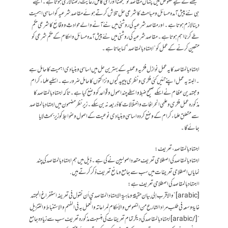
سمجھنے کے لیے نصوص میں پنہاں مقاصد کو سمجھنا اور انکی کامل رعایت رکھنا لازمی ہوتا ہے ۔ ایسے
ہی نئے پیش آمدہ مسائل و مباحث کا شرعی حل تلاش کرتے ہوئے مقاصد شرعیہ کو اساسی اہمیت
دینا لازم ہوتا ہے ۔ اور مقاصد شرعیہ کی روشنی میں نئے آنے والے حوادثِ و وقائع کا شرعی حکم
طے کرنا اہم ہوتا ہے ۔ مقاصد شرعیہ کی روشنی میں نئے پیش آمدہ مسائل و احکام کے حکم شرعی کو
متعین کرنے کے عمل کو “اجتہاد بالمقاصد” کہا جاتا ہے ۔
اجتہاد بالمقاصد کا یہ عمل نوازل فکریہ و عملیہ کے بہترین حل میں اساسی و بنیادی اہمیت کا حامل ہے
۔ البتہ یہ عمل اپنے تئیں کئی فکری و نظری پیچیدگیوں و نزاکتوں کا حامل ضرور ہے۔ اسلیے علماء کرام
و مجتہدین عظام نے اسکے صحیح ضبط واسطے چند اصول و قواعد کو وضع کیا ہے ۔ تاکہ اجتہاد بالمقاصد کا
مذکورہ عمل فکری و علمی انحرافات و اختلالات کا ذریعہ نہ بن سکے ۔ زیر نظر مضمون میں اجتہاد بالمقاصد
سے متعلق علماء کرام کے وضع کردہ اساسی و بنیادی نوعیت کے اصول و ضوابط کو زیر بحث لایا
جائے گا ۔
اجتہاد بالمقاصد ، تعریف :
اجتہاد بالمقاصد کی اصطلاحی تعریف متعدد اصولیین نے کی ہے ۔ ذیل میں ہم اجتہاد بالمقاصد کی چند
نمایاں اصطلاحی تعریفات میں سب سے جامع و مانع تعریف ذکر کرتے ہیں.
ا اجتہاد بالمقاصد کی اصطلاحی تعریف ہے :
[arabic]”والأقرب إلى بيان حقيقة وماهية الاجتهاد المقاصدي أن نقول في تعريفه استفراغ المجتهد
غاية وسعه في طلب مراد الشارع من النصوص والأحکام لمراعاته والعمل به في الفهم والاستنباط والتنزيل
“[/arabic] اجتہاد بالمقاصد کی دیگر تمام تعریفات کی بنسبت مذکورہ تعریف سب سے زیادہ جامع