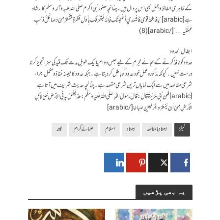
کے ظاہری الفاظ و جمل بھی اس پر دال ہیں۔ چنانچہ حضور نبی اکرم صلی اللہ علیہ وآلہ وسلم کا ارشاد
ہے [arabic]” يَا فَاطِمَةُ قَوْمِي فَاشْهَدِي أُضْحِبَنَكِ فَإِنَّهُ يُغْفَرُ لَكِ بِأَوَّلِ قَطْرَةٍ تَقْطُرُ مِنْ دَمِهَا كُلُّ ذَنْبٍ
عَمِلْتيهِ …”[/arabic] (8)
ابطال الحدود
حدود کو نافذ کرنے کے بجائے مجرم کے لیے حبس دوام یا ایک طویل مدت تک قید کی سزا تجویز کرنا
درست نہیں ۔ کیونکہ مذکورہ عمل خود حدود کو باطل کر دیتا ہے ۔ جبکہ حدود کا بعینہ نفاذ و مکمل اجراء
شرعی مقاصد میں سے ایک نمایاں ترین شرعی مقصد ہے۔ چنانچہ حدیث شریف میں آتا ہے
[arabic]فَعَنْ أَبِي هُرَيْرَةَ قَالَ : قَالَ رَسُولُ اللَّهِ صَلَّى اللهُ عَلَيْهِ وَسَلَّمَ : حَدٌ يُعْمَلُ بِهِ فِي الأَرْضِ خَيْرٌ لأَهْلِ
الْأَرْضِ مِنْ أَنْ يُمْطَرُوا أَرْبَعِينَ صَبَاحًا[/arabic]
ٹیگز
اجتہاد بالمقاصد
اجہتاد
اسلام
علمائے کرام
مجتہد
یہ بھی پڑھیں