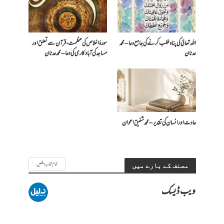
اللہ تعالیٰ کی پناہ طلب کرنے کی جامع دعا – محمد
سورۂ اخلاص کی عظمت، قرآن سے تعلق اور
عدنان
مساجد کی آبادکاری کی دعا – محمد عدنان
عادت اور انسان کی تقدیر – محمد شفیق اعوان
تمام تحاریر دیکھیں
مصنف کے بارے میں
ویب ڈیسک