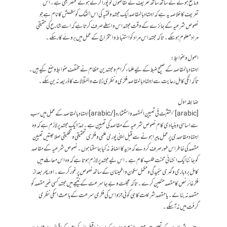
و مانع ہونے کے ساتھ ساتھ تعریف کے تقاضوں کو پورا کرتے ہوئے مختصر بھی ہے ۔ اس
تعریف کا خلاصہ یہ ہے کہ اجتہاد بالمقاصد ایک مجتہد و فقیہ کی اس انتھک کوشش کا نام ہے جو
نصوص شرعیہ کے جائزے کے وقت مجتہد اس واسطے صرف کرتا ہے کہ اسے شارع کی حقیقی
مراد معلوم ہو سکے۔ تاکہ مجتہد اس مراد کو استنباط و استخراج کے عمل میں بروئے کارسکے۔
اصول و ضوابط :
اجتہاد بالمقاصد کے صحیح ضبط کے لیے علماء کرام و مجتہدین عظام نے مختلف ضوابط وضع کیے ہیں ۔
تاکہ انکی کامل رعایت سے اجتہاد بالمقاصد فکری و نظری زلات و اختلالات کا ذریعہ نہ بن سکے۔
ضابطہ اول
[arabic]”التثبت في تعيين المقصد و استثماره [/arabic] اجتہاد بالمقاصد کے عمل میں سب
سے اساسی و بنیادی کام نصوص شرعیہ کے مقاصد کی تعیین ہے۔ لہذا ایک مجتہد پر لازم ہے کہ وہ
اجتہاد مقاصدی پر عمل پیرا ہونے سے قبل اپنی پوری علمی و فکری تحقیقی و تخلیقی صلاحیتیں تعیین
مقصد کی خاطر اس طور صرف کر دے کہ مزید کا اضافہ نہ کیا جا سکتا ہوں ۔ نصوص شرعیہ کے مقاصد
کو جاننا ایک انتہائی محنت طلب کام ہے ۔ اس لیے مجتہد پر لازم ہوتا ہے کہ وہ اس معاملے میں
کامل بردباری و گہری سنجیدگی و مکمل سکون و اطمینان کے ساتھ نصوص پر غور کرے ۔ اور پھر بعد از
فکر غائر نص کا مقصد متعین کرے۔ تاکہ عجلت و بے جا سرعت کے نتیجے میں مجتہد کسی غیر مقصد کو
مقصد نہ بنا لے۔ یا مقصد شریعت کا ہی کوئی جزو اس کی فکری سرعت کے باعث اسکی نظری
گرفت میں نہ آ سکے ۔