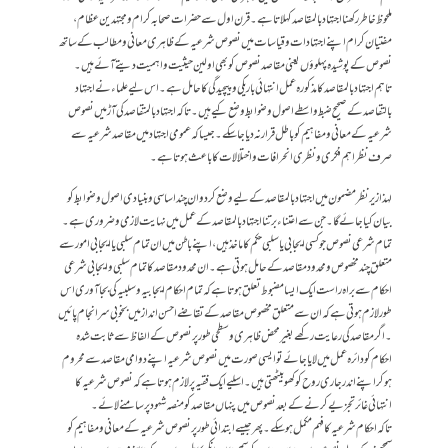
ملحوظ خاطر رکھنا اجتہاد بالمقاصد کہلاتا ہے۔ قرن اول سے حضرات صحابہ کرام و مجتهدین عظام ،
مفتیان کرام اپنے اجتہادات و قیاسات میں نصوص شرعیہ کے ظاہری معانی و مطالب کے ساتھ
نصوص کے پوشیدہ پہلوؤں یعنی مقاصد نصوص کو بھی اولین حیثیت و اہمیت دیتے آئے ہیں۔
تاہم اجتہاد بالمقاصد کا مذکورہ عمل انتہائی باریکی و پیچیدگی کا حامل ہے۔ اس لیے علماء نے اجتہاد
بالتقاصد کے صحیح ضبط واسطے اصول و ضوابط وضع کیے ہیں۔ تاکہ اجتہاد بالمتقاصد کی آڑ میں نصوص
شرعیہ کے معانی و مفاہیم کو باطل قرار نہ دیا جا سکے۔ جیسا کہ عمومی اجتہادمیں مقاصد شرعیہ سے
صرف نظر اہم فکری و نظری انحرافات و اختلالات کا باعث ہوتا ہے۔
لہذا زیر نظر مضمون میں اجتہاد بالمقاصد کے لیے وضع کر دو ان چند اساسی و بنیادی اصول و ضوابط کو
بیان کیا جائے گا۔ جن سے اعتناء بر تنا اجتہادبالمقاصد کے عمل میں نہایت لازمی و ضروری ہے۔
تمام شرعی نصوص جو کسی ایجابی یا سلبی حکم کا ماخذ ہیں، اپنے باطن میں ان تمام سلبی یا ایجابی امور سے
متعلق چند مخصوص و محدود مقاصد کے حامل ہوتی ہے۔ ان محدود مقاصد کا تمام سلبی و ایجابی شرعی
احکام سے براہ راست ایک ایسا مضبوط تعلق ہوتا ہے کہ تمام احکام ایجابیہ و سلبیہ کی بجا آوری اس
طور لازم ہوتی ہے کہ ان سے متعلق مخصوص مقاصد کے تقاضے احسن انداز میں بخوبی سر انجام پائیں
۔ اگر مقاصد کی رعایت رکھے بغیر محض ظاہری و سطحی طور پر نصوص کے الفاظ سے ثابت شدہ
احکام کو دائرہ عمل میں لایا جائے تو ایسی صورت میں نصوص شرعیہ اپنے دوامی مقاصد سے محروم
ہو کر اپنے اندر جاری روح کو کھو بیٹھتی ہیں ۔ اسلیے ایک فقیہ پر لازم ہوتا ہے کہ نصوص شرعیہ کا
انتہائی غائر تجزیے کرنے کے بعد نصوص میں پنہاں مقاصد کو منصہ شہود پر سامنے لائے۔
تاکہ احکام شرعیہ کا فہم مکمل ہو سکے۔ پھر جیسے ابتدائی طور پر نصوص شرعیہ کے معانی و مفاہیم کو