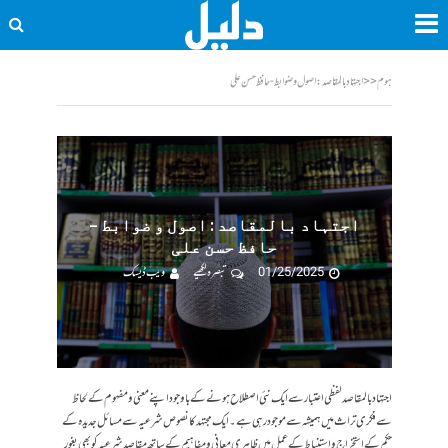
ہوم
<<
اجتہاد بالمقاصد : اصول و ضوابط - حافظ حسن علی
اجتہاد بالمقاصد : اصول و ضوابط –
حافظ حسن علی
01/25/2025
تبصرہ لکھیے
ویب ڈیسک
اجتہاد بالمقاصد لفظی اعتبار سے ایک نئی اصطلاح ہونے کے باوجود اپنے معنی و مفہوم کے لحاظ
سے فکری تراث میں ہمیشہ سے موجود رہی ہے۔ ایک مجتہد کا نصوص شرعیہ سے مسائل جدیدہ کے
حکم کے استخراج و استنباط کے عمل میں ظاہری معانی ومفاہیم کے ساتھ مقاصد شرعیہ کو بھی بغور