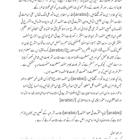
مقاصد شریعت کے تعین میں مجتہد پر لازم ہوتا ہے کہ اپنے ماقبل ائمہ کرام کے اقوال و ارشادات
کا جائزہ لے۔ اور شریعت کے دیگر عموی ضابطوں و قاعدوں کو بھی ملحوظ خاطر رکھے.
چنانچہ طاہر ابن عاشور لکھتے ہیں: [arabic]وقد نبه الطاهر بن عاشور على ذلك فقال ” على الباحث في
مقاصد الشريعة أن يطيل التأمل ويجيد التثبت في إثبات مقصد شرعي، وإياه والتساهل والتسرع في
ذلك لأن تعيين مقصد شرعي كلي أو جزئي أمر يتفرع عنه أدلة كثيرة في الاستنباط ففي الخطأ فيه خطر عظيم،
فعليه أن لا يعين مقصدا شرعيا إلا بعد استقراء تصرفات الشريعة في النوع الذي يريد انتزاع المقصد
التشريعي منه ، وبعد اقتفاء آثار أئمة الفقه ليستضئ بأفهامهم وما حصل من ممارسة قواعد الشرع ، فإن هو
فعل ذلك اكتسب قوة استنباط يفهم بها مقصود الشارع[/arabic] مذکورہ اقتباس سے معلوم ہوتا
ہے کہ مجتہد کا محض کسی امر میں مصلحت دیکھنا اور پھر اسے مقاصد شریعت میں شامل تصور کر لینا
درست نہیں ۔ کیونکہ یہ امر مسلم ہے کہ شریعت کا ہر مقصد مصلحت و منفعت عامہ پر مشتمل ہے ۔
مگر ضروری نہیں کہ ہر مصلحت و منفعت شریعت کا مقصد و مطلب ہوں۔
چنانچہ طاہر ابن عاشوراء لکھتے ہیں : [arabic]إن مقصد الشارع لا يجوز أن يكون غير مصلحة ، ولكنه
ليس يلزم أن يكون مقصودا كل مصلحة ، فمن حق العالم بالتشريع أن يخبر أفانين هذه المصالح في ذاتها
وعوارضها ، وأن يسبر الحدود والغايات التي لاحظتها الشريعة في أمثالها وأحوالها إثباتا ورفعا ، واعتدادا
ورفضا لتكون له دستورا يقتدى ، وإماما يحتذى ” [/arabic]
[arabic]كيفية التثبت في صحة المقصد [/arabic] مقاصد شرعیہ کے تعین میں مجتہد پر لازم
ہوتا ہے کہ وہ دو بنیادی و اساسی مراحل سے گزرتے ہوئے مقاصد کو طے کرے ۔
مرحلہ اولی