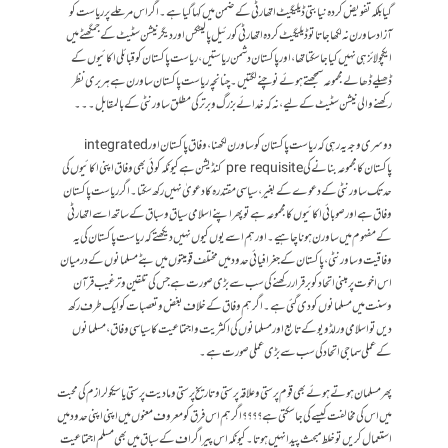
گیا بلکہ تفویض کردہ نیابتی ڈیلیگیٹ اتھارٹی کے ضمن میں کہا گیا ہے ۔ اگر اس مرحلے پر ریاست کو
آزاد ساورن نہ لکھا جاتا تو ڈیلیگیٹ کردہ اتھارٹی کو رئیل پالیٹکس اور دیگر نیشن سٹیٹ کے جمگھٹے میں
ایکچولائز ہی نہیں کیا جا سکتا تھا ،اور پاکستان دشمن ریاستیں ،ریاست پاکستان کو قبائلی اکائیوں کے
ڈھیلے ڈھالے مجموعہ سمجھتے ہوئے نوچنے لگتیں ۔چنانچہ ریاست پاکستان ساورن ہے ہر بری نظر
رکھنے والی نیشن سٹیٹ کے لیے ، نہ کہ خدائے بزرگ و برتر کی مطلق ساورنٹی کے بالمقابل ۔۔۔
دوسری وجہ یہ رہی کہ ریاست پاکستان کو ساورن لکھنا ،وفاق پاکستان اور integrated
پاکستان کا مجموعہ بنانے کی pre requisite کنڈیشن ہے کیونکہ کوئی بھی وفاق اپنی اکائیوں کی
حد تک ساورنٹی کے دعوے کے بغیر ،سیاسی مقتدرہ کا دعویٰ نہیں رکھ سکتا ۔ اگر ریاست پاکستان
وفاق ہے اور صوبائی اکائیوں کا مجموعہ ہے تو پھر اپنے اسلامی سیاق و سباق کے ساتھ اسے اتھارٹی
کے مفہوم میں ساورن ہونا چاہیے ۔ اور ہم اسے یوں کیوں نہیں دیکھتے کہ ریاست پاکستان کی یہ
وفاقیت و ساورنٹی ، پاکستان کے جغرافیائی حدود میں مختلف قومیتوں میں بٹے مسلمانوں کے درمیان
اس اخوت پر مبنی اتحاد کو برقرار رکھنے کی سب سے بڑی صورت ہے جس کی تلقین و ترغیب قرآن
وسنت میں مسلمانوں کو دی گئی ہے ۔اگر ہم وفاق کے خلاف بغض و تعصبات کو ایک طرف رکھ
دیں تو اسلامی ورلڈ ویو کے تابع اور مسلمانوں کی اکثریت و اجتماعیت کا سیاسی وفاق ، مسلمانوں
کے عملی سماجی اتحاد کی سب سے بڑی عملی صورت ہے ۔
پھر مسلمان ہوتے ہوئے بھی قوم پرستی و علاقہ پرستی و تاریخ پرستی و مادیت پرستی یا سیکولرازم کی محبت
میں اس کی مخالفت کیسے کی جا سکتی ہے ؟؟؟؟ اگر ہم اس فرق کو معروف معنوں میں اپنی اپنی حدود میں
استعمال کریں تو خلط مبحث پیدا نہیں ہوتا ۔ کیونکہ اس پیراگراف کے سباق میں بھی مسلم اجتماعیت