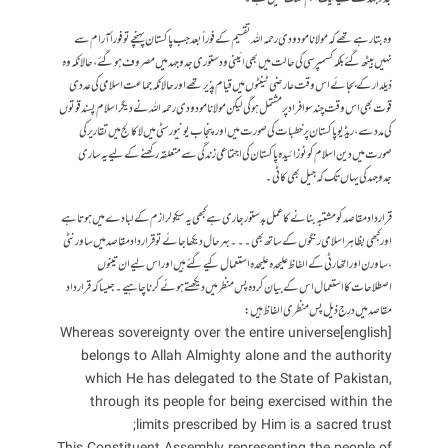
وہ بتا رہے تھے کہ مولانا مودودی رحمہ اللہ تقسیم کے فوراً بعد جب پاکستان پہنچے تو فوراً آرام سے
نہیں بیٹھ گئے بلکہ کسمپرسی کی حالت میں بھی ائینی و دستوری جدوجہد میں مصروف ہو گئے ،حالانکہ وہ
ذیلدار کے بجائے اس وقت عارضی ٹینٹوں میں قیام پذیر تھے اور حالانکہ جماعت اسلامی کی عددی
قوت بھی اس وقت چند سو افراد پر مشتمل ہو گی لیکن مولانا مودودی رحمہ اللہ نے دیگر اسلام پسند قوتوں
کی مدد سے ،ریڈیو پاکستان پر خطبات کی صورت میں اور پنجاب یونیورسٹی میں لا کالج میں تقاریر کی
صورت میں دین اسلام کو نوزائیدہ پاکستان کی اجتماعی زندگی سے متعلقہ رکھنے کے لیے یہ ساری
جدوجہد کی یہاں تک کہ جیل بھی کاٹی ۔
قرار داد مقاصد کو مشتبہ بنانے کا عمل بدستور جاری ہے کبھی یہ سیکولرازم کے لبادے میں ہوتا ہے
اور کبھی بظاہر اسلامی رنگوں کے ساتھ بھی ۔۔۔ بہرحال دیکھا جائےتو قرار داد مقاصد میں ساورنٹی
،ساورن اور اتھارٹی کے الفاظ علیحدہ علیحدہ استعمال کیے گئے ہیں اور اس لیے ان تینوں
اصطلاحات کا استعمال اس کے بیان کردہ پس منظر میں دیکھتے ہوئے کرنا چاہیے ۔ جیسا کہ قرارداد
مقاصد میں درج ذیل پس منظری الفاظ ہیں:
[english] Whereas sovereignty over the entire universe
belongs to Allah Almighty alone and the authority
which He has delegated to the State of Pakistan,
through its people for being exercised within the
limits prescribed by Him is a sacred trust;