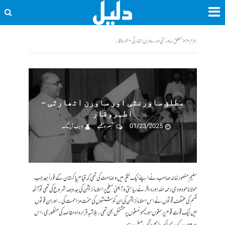
ہوم
<<
مطلق ساورنٹی اور ساورن اتھارٹی - اطہروقار
مطلق ساورنٹی اور ساورن اتھارٹی –
اطہروقار
01/23/2025
تبصرہ لکھیے
ویب ڈیسک
سلیم منصور خالد صاحب نے اپنے ایک لیکچر میں وضاحت کی تھی کہ قیام پاکستان کے فوراً بعد جب
مولانا مودودی رحمہ اللہ اور دیگر نے ریاستی و آئینی سطح پر اسلامائزیشن کی جدوجہد شروع کی تھی تو آٹھ
قسم کی مختلف قوتوں نے اس اسلامائزیشن کی ان کوششوں کی سخت مزاحمت کی ۔ اور ان قوتوں
میں ایک قوت قوم پرستوں اور کیمونسٹوں پر مشتمل بھی تھی ۔بلاشبہ قرار داد مقاصد کی منظوری، اس
جدوجہد کے لیے ایک اہم سنگ میل ہے ۔