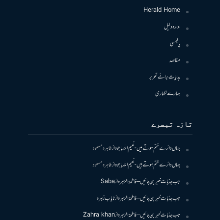
Herald Home
ادارہ دلیل
پالیسی
مقاصد
ہدایات برائے تحریر
ہمارے لکھاری
تازہ تبصرے
جہاں دائرے ختم ہوتے ہیں- نعیم اللہ باجوہ
از
طاہرہ مسعود
جہاں دائرے ختم ہوتے ہیں- نعیم اللہ باجوہ
از
طاہرہ مسعود
جب جذبات خبر بن جائیں – فاطمۃالزہرہ
از
Saba
جب جذبات خبر بن جائیں – فاطمۃالزہرہ
از
نایاب زہرہ
جب جذبات خبر بن جائیں – فاطمۃالزہرہ
از
Zahra khan