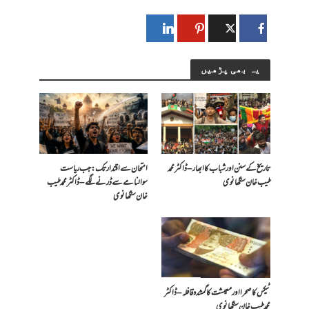
یہ بھی پڑھیں
تاریخ کے سنن اور شباب کا ابھار – ڈاکٹر محمد
امتحان سے اقتدار تک: جب ریاست
طیب خان سنگھانوی
سوالنامے سے ڈرنے لگے – ڈاکٹر محمد طیب
خان سنگھانوی
ٹیکس کا صحرا اور معیشت کا گمشدہ قافلہ – ڈاکٹر
محمد طیب خان سنگھانوی