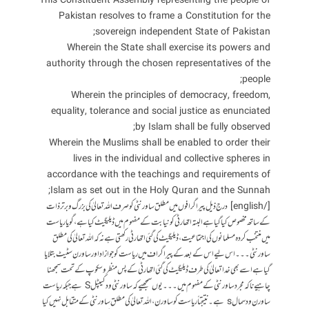
This Constituent Assembly representing the people of
Pakistan resolves to frame a Constitution for the
sovereign independent State of Pakistan;
Wherein the State shall exercise its powers and
authority through the chosen representatives of the
people;
Wherein the principles of democracy, freedom,
equality, tolerance and social justice as enunciated
by Islam shall be fully observed;
Wherein the Muslims shall be enabled to order their
lives in the individual and collective spheres in
accordance with the teachings and requirements of
Islam as set out in the Holy Quran and the Sunnah;
[/english] درج ذیل پیراگرافوں میں مطلق ساورنٹی کو صرف اللہ تعالیٰ کی بزرگ و برتر ذات
کے ساتھ مخصوص کیا گیا ہے البتہ اتھارٹی کو نیابت کے مفہوم میں ڈیلیگیٹ کیا ہے ،گویا ریاست
میں منتخب کردہ مسلمانوں کی اجتماعیت ،ڈیلیگیٹ کی گئی اتھارٹی رکھتی ہے نہ کہ اللہ تعالیٰ کی مطلق
ساورنٹی ۔۔۔ اس لیے اس کے بعد کے پیراگراف میں ریاست کو جو ازاد اور ساورن سٹیٹ بتلایا
گیا ہے اسے بھی خدا تعالیٰ کی طرف ڈیلیگیٹ کی گئی اتھارٹی کے پس منظر و سکوپ کے تحت سمجھنا
چاہیے نا کہ مجرد ساورنٹی کے مفہوم میں ۔۔۔ یوں سمجھیے کہ ساورنٹی ود کیپٹل S ہے جبکہ ریاست
ساورن ود سمال s ہے ۔ نتیجتاً ریاست کو ساورن ،اللہ تعالیٰ کی مطلق ساورنٹی کے متقابل نہیں کیا