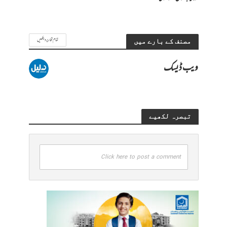
تمام تحاریر دیکھیں
مصنف کے بارے میں
ویب ڈیسک
تبصرہ لکھیے
Click here to post a comment