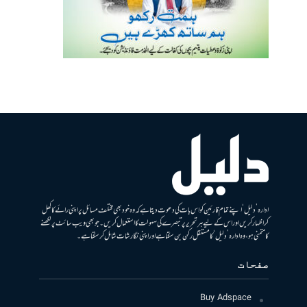
ادارہ ’دلیل‘ اپنے تمام قارئین کو اس بات کی دعوت دیتا ہے کہ وہ خود بھی مختلف مسائل پر اپنی رائے کا کھل
کر اظہار کریں اور اس کے لیے ہر تحریر پر تبصرے کی سہولت کا استعمال کریں۔ جو بھی ویب سائٹ پر لکھنے
کا متمنی ہو، وہ ادارہ ’دلیل‘ کا مستقل رکن بن سکتا ہے اور اپنی نگارشات شامل کرسکتا ہے۔
صفحات
Buy Adspace