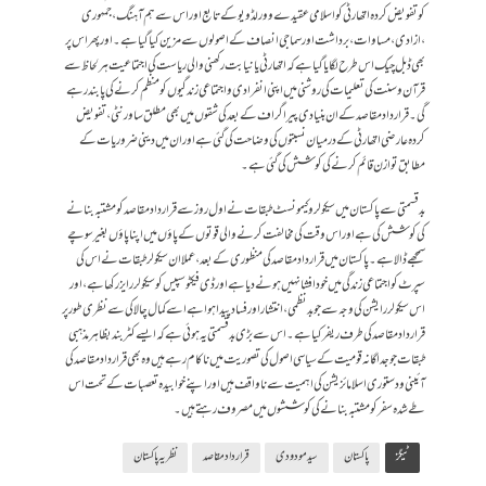
کو تفویض کردہ اتھارٹی کو اسلامی عقیدے و ورلڈ ویو کے تابع اور اس سے ہم آہنگ ،جمہوری
،ازادی،مساوات،برداشت اور سماجی انصاف کے اصولوں سے مزین کیا گیا ہے ۔ اور پھر اس پر
بھی ڈبل چیک اس طرح لگایا گیا ہے کہ اتھارٹی یا نیابت رکھنی والی ریاست کی اجتماعیت ہر لحاظ سے
قرآن وسنت کی تعلیمات کی روشنی میں اپنی انفرادی و اجتماعی زندگیوں کو منظم کرنے کی پابند رہے
گی ۔ قرار داد مقاصد کے ان بنیادی پیراگراف کے بعد کی شقوں میں بھی مطلق ساورنٹی ،تفویض
کردہ عارضی اتھارٹی کے درمیان نسبتوں کی وضاحت کی گئی ہے اور ان میں دینی ضروریات کے
مطابق توازن قائم کرنے کی کوشش کی گئی ہے ۔
بدقسمتی سے پاکستان میں سیکولر و کیمونسٹ طبقات نے اول روز سے قرار داد مقاصد کو مشتبہ بنانے
کی کوشش کی ہے اور اس وقت کی مخالفت کرنے والی قوتوں کے پاؤں میں اپنا پاؤں بغیر سوچے
سمجھے ڈالا ہے ۔ پاکستان میں قرار داد مقاصد کی منظوری کے بعد ،عملا ان سیکولر طبقات نے اس کی
سپرٹ کو اجتماعی زندگی میں خود افشا نہیں ہونے دیا ہے اور ڈی فیکٹو سپیس کو سیکولررایز رکھا ہے ،اور
اس سیکولررایشن کی وجہ سے جو بد نظمی ،انتشار اور فساد پیدا ہوا ہے اسے کمال چالاکی سے نظری طور پر
قرار داد مقاصد کی طرف ریفر کیا ہے ۔ اس سے بڑی بدقسمتی یہ ہوئی ہے کہ ایسے کٹر بند بظاہر مذہبی
طبقات جو جداگانہ قومیت کے سیاسی اصول کی تصوریت میں ناکام رہے ہیں وہ بھی قرار داد مقاصد کی
آئینی و دستوری اسلامائزیشن کی اہمیت سے ناواقف ہیں اور اپنے خوابیدہ تعصبات کے تحت اس
طے شدہ سفر کو مشتبہ بنانے کی کوششوں میں مصروف رہتے ہیں۔
ٹیگز
پاکستان
سید مودودی
قراردادمقاصد
نظریہ پاکستان