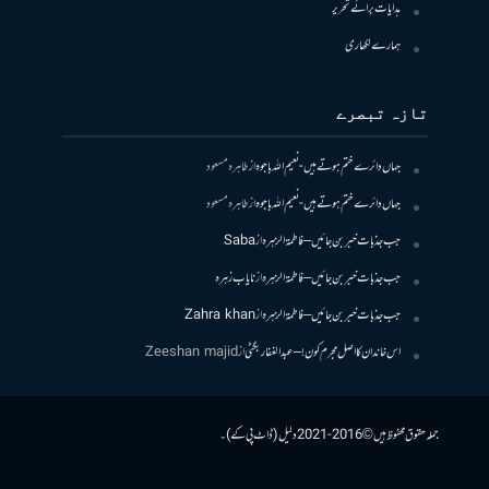
ہدایات برائے تحریر
ہمارے لکھاری
تازہ تبصرے
جہاں دائرے ختم ہوتے ہیں- نعیم اللہ باجوہ
از
طاہرہ مسعود
جہاں دائرے ختم ہوتے ہیں- نعیم اللہ باجوہ
از
طاہرہ مسعود
جب جذبات خبر بن جائیں – فاطمۃالزہرہ
از
Saba
جب جذبات خبر بن جائیں – فاطمۃالزہرہ
از
نایاب زہرہ
جب جذبات خبر بن جائیں – فاطمۃالزہرہ
از
Zahra khan
اس خاندان کا اصل مجرم کون! – عبدالغفار بگٹی
از
Zeeshan majid
جملہ حقوق محفوظ ہیں © 2016-2021 دلیل (ڈاٹ پی کے)۔