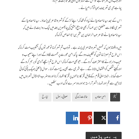
اور جب دل گبھراتا ہے تو اس سے کہتا ہوں اپنی جگہ ثابت قدم رہ،
چاہے تیری تعریف ہو یا تو آرام پائے۔
اس کے بعد سیدنا معاویہؓ نے زیاد کو لکھا کہ اپنے لڑکے کو شعروشاعری پڑھاؤ۔ سیدنا معاویہؓ کے
شعری لگاؤ سے متعلق ابن عساکر بھی تاریخِ دمشق کی چالیسویں جلد میں ایک روایت لائے ہیں کہ
سیدنا معاویہؓ نے شاعر عبدالرحمان بن حکم بن ابوالعاص کو کہا کہ
میں دیکھتا ہوں کہ تمہیں شعرو شاعری پسند ہے۔ تو جب تم شعر کہنا تو عورتوں کی تشبیب مت کرنا کہ
اس طرح تم معزز خاتون کو تکلیف دو گے، پاکدامن عورت پر تہمت لگاؤگے اور اپنے معیوب و
عیب دار ہونے کا اعتراف کروگے۔ ہجو بھی مت کہنا کہ اس طرح تم اچھے آدمی کو برہم کروگے
اور کمینے شخص کو اشتعال دلاؤگے۔ بے شرمی سے بھی مدح مت کہنا۔ سوال (یعنی بھیک) کی کمائی
مت کھانا۔ البتہ اپنی قوم کے قابلِ فخر کارناموں پر فخر کا اظہار کرنا اور وہ ضرب الامثال شعروں میں
لانا جن سے تم اور تمہارا شعر آراستہ ہو اور دوسرے لوگ ادب سیکھیں۔
ٹیگز
امیر معاویہ
حالات زندگی
صحابی رسول
نیا رخ
یہ بھی پڑھیں