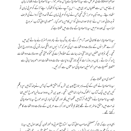
صاحبزادہ ملاقات کی غرض سے سیدنا معاویہؓ کے پاس حاضر ہوا۔ سیدنا معاویہؓ نے دیکھا کہ زبان
بولنے میں اس سے غلطیاں ہورہی ہیں۔ اس پر آپ نے زیاد کو لکھا کہ اپنے لڑکے کو عربی زبان تو
سکھادیتے۔ یہ وہ تنبیہ و سرزنش تھی جس نے زیاد کو عربی زبان کے قواعد وضع کروانے کی طرف
توجہ دلائی اور اس نے ابو الاسود الد دؤلی کو اس کام پر مامور کیا۔ مسعودی اپنی کتاب “مروج
الذہب” کی جلد دوم میں سیدنا معاویہؓ کے حالات میں لکھتا ہے کہ
سیدنا معاویہؓ رات کا تہائی حصہ آرام کرتے، پھر جاگ جاتے، پھر وہ رجسٹر لائے جاتے جن میں
گزرے حکمرانوں کے حالات و واقعات، ان کی معرکہ آرائیوں اور جنگی مہارتوں کی روداد درج ہوتی
تھی۔ کچھ نوجوان جنھیں ان تاریخی مندرجات کے حفظ و قرات کی تنخواہ ملتی تھی، وہ حالات و واقعات
پڑھ کر سناتے۔ یوں ہر روز رات کو کچھ تاریخی روایات، حالات و واقعات اور امورِ جہانبانی سے
متعلقہ تفصیلات امیر المومنین معاویہؓ کی سماعتوں سے گزرتیں۔
مسعودی مزید لکھتا ہے کہ
سیدنا معاویہؓ نے یمن کے ایک ماہرِ تاریخ عبید بن شریہ کو دمشق طلب کیا جس نے چند کتابیں سپردِ قلم
کیں جن میں ایک کتاب “الملوک و اخبار الماضین” تھی۔ عبید بن شریہ وہ واحد عالم یا مورخ نہیں تھا
جسے سیدنا معاویہؓ نے دمشق بلوا کر کتابیں لکھوائیں بلکہ اور بھی کئی اخباری اور مورخ سیدنا معاویہؓ کی
خدمت میں دمشق حاضر ہوتے تھے جو قدیم قوموں اور گزرے عربوں کے حالات و واقعات کا علم
رکھتے تھے۔
یہی وجہ ہے کہ شاکر مصطفیٰ صاحب اپنی کتاب “التاریخ العربی و المؤرخون” کی جلد اول میں سیدنا