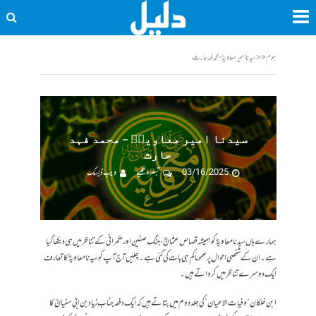
ہوم
<<
سیدنا امیر معاویہؓ - محمد فہد حارث
سیدنا امیر معاویہؓ – محمد فہد
حارث
03/16/2025
تبصرہ لکھیے
ویب ڈیسک
ہمارے ہاں سیدنا معاویہؓ کو ہمیشہ قصاص عثمانؓ، جنگِ صفین اور حکمرانی کے تناظر میں ہی دیکھا گیا
ہے۔ ان کے شخصی احوال پر عموماً کم ہی بات کی گئی ہے۔ چلیں آج آپ کو سیدنا معاویہؓ کا تعارف
ایک دوسرے تناظر میں کرواتے ہیں۔
ابن خلکان “وفیات الاعیان” کی جلد دوم میں بتاتے ہیں کہ ایک دفعہ جناب زیاد بن ابی سفیانؒ کا