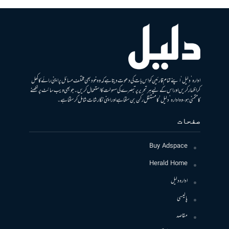
ادارہ ’دلیل‘ اپنے تمام قارئین کو اس بات کی دعوت دیتا ہے کہ وہ خود بھی مختلف مسائل پر اپنی رائے کا کھل
کر اظہار کریں اور اس کے لیے ہر تحریر پر تبصرے کی سہولت کا استعمال کریں۔ جو بھی ویب سائٹ پر لکھنے
کا متمنی ہو، وہ ادارہ ’دلیل‘ کا مستقل رکن بن سکتا ہے اور اپنی نگارشات شامل کرسکتا ہے۔
صفحات
Buy Adspace
Herald Home
ادارہ دلیل
پالیسی
مقاصد