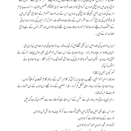
معاویہؓ کو علمِ تاریخ اسلامی کا بانی قرار دیتے ہوئے لکھتے ہیں کہ وہ پہلے مسلم حکمران تھے جنھوں نے
عربی زبان میں تاریخ کی تدوین کروائی جو صرف غزوات نبویﷺ، قصص الانبیاء، انساب یا ایام
عرب کی تدوین نہیں تھی بلکہ تاریخ کی یہ تدوین اس کے ہمہ جہت مفہوم کے مطابق تھی جس میں
قدیم قوموں کی تاریخ، گزرے حکمرانوں کے حالات و واقعات، معرکہ آرائیوں کی روداد، جہانبانی
کے مختلف طریقے اور وہ تمام امور و معاملات درج تھے جو بادشاہوں اور حکمرانوں کے لیے لائقِ
مطالعہ ہوتے ہیں۔
البدایہ و النہایہ کی جلد ۸ میں ابن کثیر لکھتے ہیں کہ ایک دفعہ سیدنا معاویہؓ کی خدمت میں زیاد بن ابی
سفیان کا دوسرا بیٹا حاضر ہوا۔ سیدنا معاویہؓ نے اس سے جس موضوع پر بھی سوال پوچھا، لڑکے نے
بخوبی جواب دیا۔ لیکن جب شعر و شاعری کی بات آئی تو وہ ایک دم کورا نکلا۔ سیدنا معاویہؓ نے
استفسار کیا کہ
شعر کیوں نہیں پڑھتے؟
وہ بولا:امیر المومنین! مجھے یہ بات پسند نہ آئی کہ کلامِ رحمٰن کے ساتھ کلامِ شیطان کو یکجا کروں۔
سیدنا معاویہؓ نے کہا:جاؤ، اپنی شکل گُم کرو۔ بخدا، صفین کے روز مجھے ابن طنابہ کے ان اشعار نے
ثابت قدم رکھا تھا:
؎ میری پارسائی اور بہادری نے نفس کے اس مطالبے کو حقارت سے ٹھکرادیا کہ بھاگ چل
اور اس لیے بھی نہیں بھاگتا کہ میں اچھی قیمت دے کر تعریف و ستائش خریدتا ہوں
غربت کے باوجود سخاوت کرتا ہوں،
محتاط اور غیور سورما پر حملہ آور ہوتا ہوں