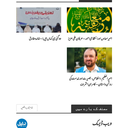
امیر معاویہ اور انتظامی امور – عرفان علی عزیز
وہ گئی ہی کہاں ہیں! – خالدہ طارق
امیر العظیم: اخلاص، بصیرت اور خدمت کی
روشن داستان – کامران اشرف
تمام تحاریر دیکھیں
مصنف کے بارے میں
ویب ڈیسک