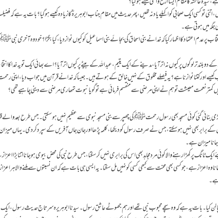
یدہ عائشہ کا مقام ایسا ارفع و اعلی کیسے ہوگیا؟
 اتنی تو کسی ایک صحابی کو اکیلے یاد نہ تھیں، پھر حدیث میں مقام جناب ابوہریرہؓ کا زیادہ کیسے ہوگیا؟ بات یہ ہے کہ فضیل
 جگہ میں ہوتی ہے۔
اب پر عدم اعتماد کا اظہار کیا کہ خدا نے بنی اسحاق کی بجائے بنی اسماعیل کو کیوں نواز دیا، کیا بگڑا؟ خود وہ آخری نبی
ی کے دو بلند تر لوگوں پر کیوں نہ اتر آیا، مدینے کے ایک یتیم، عبداللہ کے بیٹے پر کیوں اتر آیا؟ اے بھائی ایک تو یہ خدا کا انت
ے اور کتنا نوازنا ہے؟ یہ فیصلے مخلوق کے نہیں خالق کے ہوتے ہیں۔ جیسا کہ خدا نے قرآن میں جواب دیا، اپنی رح
ں کمتر نعمت معیشت تو ہم نے اپنی مرضی سےمنقسم فرمائی ہے تو گویا نبوت تمھاری مرضی سے دینی چاہیے تھی؟
ڑی بنائی گئی کوئی مسجد بھی رسول رحمتﷺ کی چھپر سے بنی مسجد نبوی سے عظیم نہیں ہو سکتی۔ جس طرح بعد والے ق
کے برابر بھی نہیں ہو سکتے، جس نے صرف رسول کو دیکھا، کلمہ پڑھا اور جان جاں آفریں کے سپرد کر دی۔ یہاں میزا
جانا میزان ہے۔
ایک ٹانگ پر کھڑا رہنے والا کوئی مرد مجاہد بھی اس کی برابری نہیں کر سکتا، جس طرح نبی کی محض بیوی ہوجانا اتنا بڑا اعزا
انا وہ اعزاز ہے،جو کسی بھی محنت سے کبھی کسی کو نہیں مل سکتا۔ یہ ایسی ہی بات ہے کہ ان نسبتوں سے ملنے والا ہر اعزاز 
ہے۔
 نے پالن کیا۔ بات یہ ہے کہ وہ سچے محبوب نبی تھے اور ہم جھوٹے عاشق رسول۔ سیدنا ابوہریرہ سرتاج حدیث رسول ،ایک 