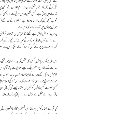
کہے، دین میں محنت تو ہمارے عہد کی فلاں خاتون کی زیادہ ہے،س
کل کوئی یہ کہہ ڈالے کہ جتنی احادیث امام بخاری نے لکھی ہیں،
زمانے میں ہوتی ہے،کبھی شخصیت میں ہوتی ہے اور کبھی کسی
خوب سمجھ لیجیے کہ یہ طریقہ یہود کا ہے،انھوں نے خدا کے انتخ
بھری چھاؤں میں آنے سے محروم رہے۔
یہ طریقہ ابو جہل کا بھی ہے، کہنے لگا، قرآن ہی اترنا تھا تو بست
ہے۔اسے آپ خدائی اور آسمانی میرٹ کہہ لیجیے۔کسے کب کیس
گویا ہم تم سے پوچھ کے کسی کو عطا کرتے؟جبکہ اس سے کہی
جس طرح ملک ریاض یا کسی بھی شخص کی پورے لاہور جتنی ب
حدیث کے شارح و مفسر ایک ایسے صحابی سے برتر تو کیا اس 
کام نہیں، نبی کے چہرے کی ایمان بھری زیارت نصیب ہو 
صرف صحابی ہوجانا ہی اتنا اہم ہے کہ ساری زندگی اسلام کیلئے 
کسی صورت کسی خاتون کو نہیں مل سکتا۔ جیسے نبی کی بیٹی ہو ج
یکتا ہے، بے مثل بے مثال ہے۔،ابدلآباد تک لازوال 
کیا تم نے صحابہ کو نہیں دیکھا، ان نسبتوں کا کیسا انھوں