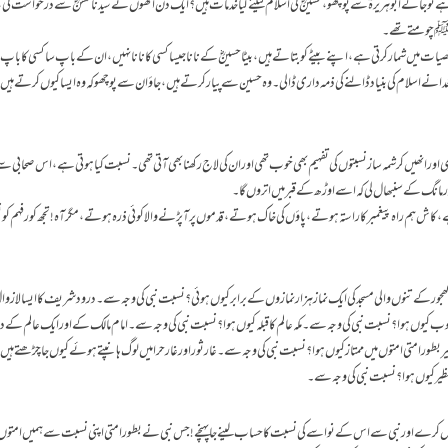
و جا کے ابوہریرہؓ سے پوچھو،حسینؓ کی اسلام کیلئے کیا خدمات ہیں؟ ایک دن انھوں نے سیدنا حسنؓ سے درخواست ک
ول ﷺچومتے تھے۔
صیات میں شمار کرتی ہے،اپنے بیٹے کو بتاتے ہیں، بیٹا حسینؓ کے نانا جیسا کسی کا نانا نہیں، ان کے باپ سا کسی کا باپ 
دا نے اسلام کی بنیاد ڈالنے کی ذمہ داری ڈالی۔ وہ حسین سے پیار کرتے ہیں،جاؤ ان سے پوچھو کہ وہ ایسا کیوں کرتے ہیں؟ ا
ور انھیں کرشمہ ساز نسبتوں کی تفہیم بھی خوب تھی اور ان کی لاج رکھنا بھی آتی تھی۔ نسبت کیا ہوتی ہے، اس صحابی س
 مانگ کے سنبھال لی کہ اسے اوڑھ کے قبر میں اتروں گا۔
ہے،کاش ہم راہ پیغمبر کا راستہ ہوتے،پاؤں کی خاک ہوتے،قدموں پر آ پڑنے والا کوئی ذرہ ہوتے،مگر آہ! تجھ کور فہم کو ن
 کھجور کے تنوں والی مسجد کی ایک نماز ہزار نمازوں کے برابر کیوں ہوئی؟ نسبت نبی کی وجہ سے۔ درود شریف کا ایسا لازوا
ب کیوں ہوا؟نسبت نبی کی وجہ سے۔ مکہ عالم کا قبلہ کیوں ہوا؟ نسبت نبی کی وجہ سے۔ امام مالک کے اور ایک عالم کے دل
 بطور امتی امتوں میں ممتاز کیوں ہوا؟ نسبت نبی کی وجہ سے۔ غار ثور اور غار حرا میں لوگ ہانپتے ہوئے کیوں جا چڑھتے ہ
نظیر کیوں ہوا؟ نسبت نبی کی وجہ سے۔
کا پاس کرے اور نبی سے اس کے نواسے کی نسبت کا حساب لینے جا پہنچے!جس نبی نے بطور امتی اپنی نسبت سے ہمیں امتوں