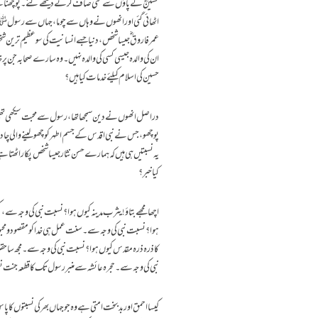
حسینؓ کے پاؤں سے مٹی صاف کرتے دیکھے گئے۔ پوچھنا ہے ت
اٹھائی گئی اور انھوں نے وہاں سے چوما، جہاں سے رس
عمر فاروق ؓجیسا شخص، دنیا جسے انسانیت کی سو عظیم ترین شخ
ان کی والدہ جیسی کسی کی والدہ نہیں۔ وہ سارے صحابہ جن پر خ
حسین کی اسلام کیلئے خدمات کیا ہیں؟
دراصل انھوں نے دین سمجھا تھا، رسول سے محبت سیکھی تھی ا
پوچھو،جس نے نبی اقدس کے جسم اطہر کو چھو لینے والی چادر
یہ نسبتیں ہی ہیں کہ ہمارے حسن نثار جیسا شخص پکار اٹھتا 
کیا خبر؟
اچھا مجھے بتاؤ! یثرب مدینہ کیوں ہوا؟ نسبت نبی کی وجہ سے،
ہوا؟ نسبت نبی کی وجہ سے۔ سنت عمل ہی خدا کو مقصود و محبو
کا ذرہ ذرہ مقدس کیوں ہوا؟ نسبت نبی کی وجہ سے۔ مجھ سا حقیر
نبی کی وجہ سے۔ حجرہ عائشہ سے منبر رسول تک کا قطعہ جنت 
کیسا احمق اور بد بخت امتی ہے وہ جو جہاں بھر کی نسبتوں 