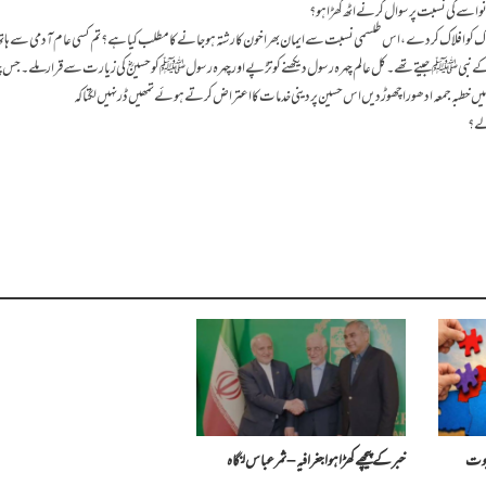
اسے کی نسبت پر سوال کرنے اٹھ کھڑا ہو؟
کو افلاک کر دے،اس طلسمی نسبت سے ایمان بھرا خون کا رشتہ ہو جانے کا مطلب کیا ہے؟ تم کسی عام آدمی سے ہاتھ
دیکھ کے نبی ﷺجیتے تھے۔ کل عالم چہرہ رسول دیکھنے کو تڑپے اور چہرہ رسولﷺ کو حسینؓ کی زیارت سے قرار ملے۔ جس
یں خطبہ جمعہ ادھورا چھوڑ دیں اس حسین پر دینی خدمات کا اعتراض کرتے ہوئے تمھیں ڈر نہیں لگتا کہ
الے؟
جپوت
خبر کے پیچھے کھڑا ہوا جغرافیہ – ثمر عباس لنگاہ