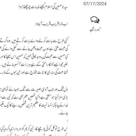
07/17/2024
سیدنا حسین کی اسلام کیلئے خدمات پوچھتے ہو؟
اب ذرا قریب قریب آجاؤ!
تبصرہ لکھیے
کئی طرح سے بات کرنے والے بات کرتے ہیں، وہ کرتے رہیں 
کی محبت ملتی ہے اور یہ محبت چھن جانے سے کملی والے کی
کیا حسین سے محبت کی یہ وجہ کافی نہیں کہ حسین اس سینے
بغیر مجھ ایسے گنہگار امتی کے لیے ہر رات آنسو بہائے ہ
شفاعت کی ساری کائنات محتاج ہے اور جن لبوں کے ذریعے 
دل تنگ اور جب آدمی بصیرت سے ننگ ہوجائے تو یہی ہوتا ہ
بڑی سزا کیا ہو سکتی ہے؟ کیا تمھیں علم بھی ہے کہ نبی سے ای
خدا نے چاہا کہ انسانیت کا عظیم ترین شخص مدینے کا ایک یتیم
جائے۔
ا
س طرح تو کل کوئی پوچھے گا، نبی کریم کو سردار انبیا کر دی