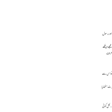
 اور رسول
ھے دیکھے
ے حرف
 تو اس سے
یرٹ سکھایا
۔ کل کوئی