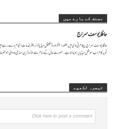
مصنف کے بارے میں
حافظ یوسف سراج
حافظ یوسف سراج پیغام ٹی وی میں بطور اینکر اور ڈیجیٹل میڈیا ڈائریکٹر خدمات انجام دے رہے ہیں۔ 
تو یہ کام اب سوشل میڈیا پر ہوجاتا ہے۔ صورت حال کے نام سے تازہ ترین سماجی و دینی موضوعا
تبصرہ لکھیے
Click here to post a comment