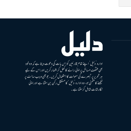
ادارہ ’دلیل‘ اپنے تمام قارئین کو اس بات کی دعوت دیتا ہے کہ وہ خود
بھی مختلف مسائل پر اپنی رائے کا کھل کر اظہار کریں اور اس کے لیے
ہر تحریر پر تبصرے کی سہولت کا استعمال کریں۔ جو بھی ویب سائٹ پر
لکھنے کا متمنی ہو، وہ ادارہ ’دلیل‘ کا مستقل رکن بن سکتا ہے اور اپنی
نگارشات شامل کرسکتا ہے۔