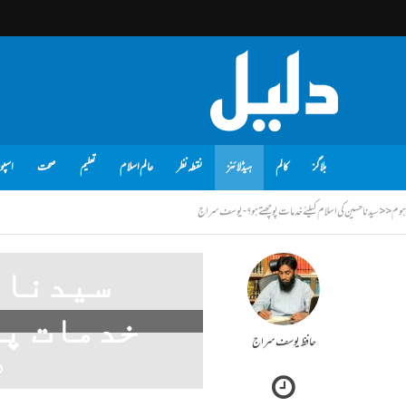
بلاگز
کالم
ہیڈلائنز
نقطہ نظر
عالم اسلام
تعلیم
صحت
اسپو
ہوم
<<
سیدنا حسین کی اسلام کیلئے خدمات پوچھتے ہو؟ -یوسف سراج
سیدنا 
خدمات پو
حافظ یوسف سراج