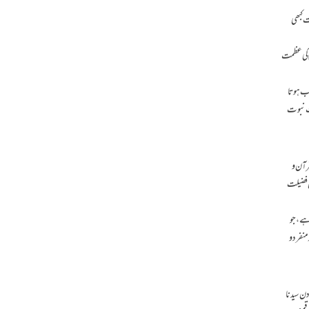
ت کبھی
 ﷺ کی عظمت
خاب ہوتا
مت نبوت
رآن و
ن فضیلت
ز ہے،جو
منفرد و
دن سیدنا