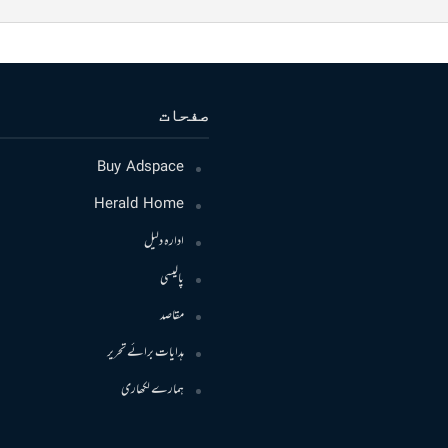
صفحات
Buy Adspace
Herald Home
ادارہ دلیل
پالیسی
مقاصد
ہدایات برائے تحریر
ہمارے لکھاری