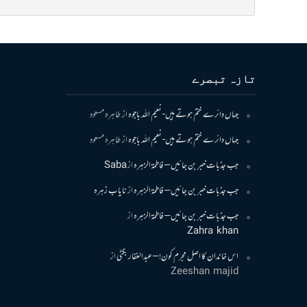
تازہ تبصرے
جہاں دائرے ختم ہوتے ہیں- نعیم اللہ باجوہ
از
طاہرہ مسعود
جہاں دائرے ختم ہوتے ہیں- نعیم اللہ باجوہ
از
طاہرہ مسعود
جب جذبات خبر بن جائیں – فاطمۃالزہرہ
از
Saba
جب جذبات خبر بن جائیں – فاطمۃالزہرہ
از
نایاب زہرہ
جب جذبات خبر بن جائیں – فاطمۃالزہرہ
از
Zahra khan
اس خاندان کا اصل مجرم کون! – عبدالغفار بگٹی
از
Zeeshan majid