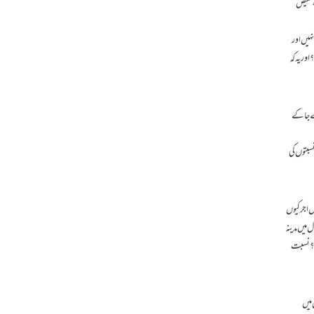
ی،قمیص
نہیں اور
ور یہ کہ
ے جا کے
سبتوں کی
ل اجر کیوں
 میں مدینہ
یں؟ نسبت
 میں