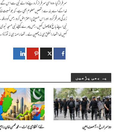
سرفراز کیا، وہ اسی سرفراز کردینے والے نبی سے اس کے نو
خدا کے اے بندے! تمھیں معلوم بھی ہے، کہ جو نسبت خاک 
زندگی بھر فخر کرو، اور اس حسینؓ پر اعتراض کرو، جس کو 
نبی اپنے باغ کا پھول کہیں،جس چہرے کیلئے نبی مسجد نبوی م
کہیں خدا تمھارا نطق ہی نہ چھین لے۔تمھارا منہ ہی نہ توڑ ڈ
یہ بھی پڑھیں
دوسرا رخ – آصف امین
​نئے انتظامی یونٹ – محمد محسن خان را