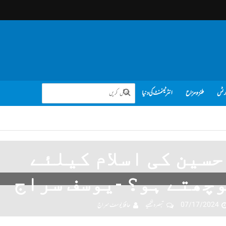
رٹس
طنز و مزاح
انٹرٹینمنٹ کی دنیا
حسین کی اسلام کیلئے
چھتے ہو؟ -یوسف سراج
07/17/2024
تبصرہ لکھیے
حافظ یوسف سراج