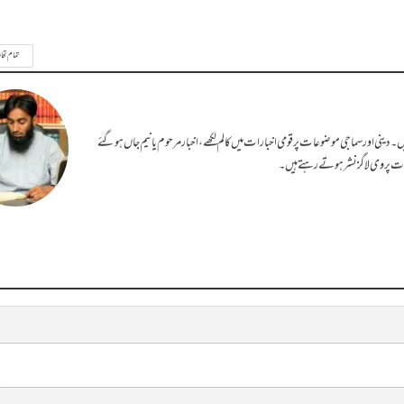
تمام تحا
دینی اور سماجی موضوعات پر قومی اخبارات میں کالم لکھے، اخبار مرحوم یا نیم جاں ہوگئے
ت پر وی لاگز نشر ہوتے رہتے ہیں۔