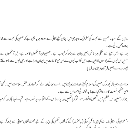
گے،سیدنا حسین سے محبت کی مگر ایک وجہ ہی اہل ایمان کیلئے کافی ہے،وہ وجہ یہ بھی ہے کہ حسین کی محبت سے خدا
 محبت چھن جاتی ہے۔
 کا سرور ہے،جس سینے سے نکلی ہر سانس ہمیں جان سے بڑھ کر محبوب ہے۔ حسین ان آنکھوں کا نور ہے،جن آنکھوں نے مج
یں۔ حسین ان لبوں کے بوسوں کا امین ہے،جن گلاب لبوں نے میری کائنات میں ایمان بھرا ہے اور جن لبوں سے پھوٹت
رب نے ہمیں قرآن دینا پسند فرمایا۔
ے، جیسا کہ کچھ لوگ حسین کی اسلام کیلئے خدمات پوچھتے ہیں۔ اے بھائی خدا نے اگر تمھاری عقل سلامت نہیں رکھی
سی عظیم نسبت کا دائرہ اثر کیا ہے؟ یہ تو خدائی امور میں سے ہے۔
 ہو اور حسین اس عظیم ترین شخص کا نواسہ ہو۔ تو گویا تمھیں خدا پر اور اس کے انتخاب پر غصہ ہے۔ تم نے چاہا کہ خدا کو م
ا گیا، آخر ان کی اضافی خدمات کیا ہیں؟ کل کوئی (بدبخت )کہے کہ فلاں شخص کی دین کے لیے محنت فلاں صحابی سے بڑھ کر ہے