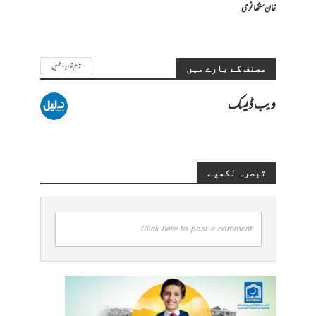
خان سنگھانوی
تمام تحاریر دیکھیں
مصنف کے بارے میں
ویب ڈیسک
تبصرہ لکھیے
Click here to post a comment