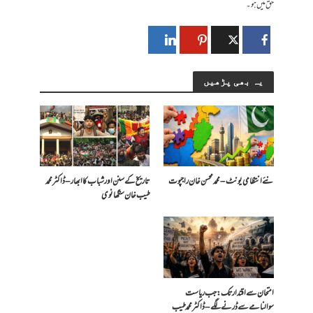
حق میں ہو۔
یہ بھی پڑھیں
​نئے انتظامی یونٹ – محمد محسن خان راجپوت
تاریخ کے سنن اور شباب کا ابھار – ڈاکٹر محمد
طیب خان سنگھانوی
امتحان سے اقتدار تک: جب ریاست
سوالنامے سے ڈرنے لگے – ڈاکٹر محمد طیب