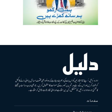
ادارہ ’دلیل‘ اپنے تمام قارئین کو اس بات کی دعوت دیتا ہے کہ وہ خود بھی مختلف مسائل پر اپنی رائے کا کھل
کر اظہار کریں اور اس کے لیے ہر تحریر پر تبصرے کی سہولت کا استعمال کریں۔ جو بھی ویب سائٹ پر لکھنے
کا متمنی ہو، وہ ادارہ ’دلیل‘ کا مستقل رکن بن سکتا ہے اور اپنی نگارشات شامل کرسکتا ہے۔
صفحات