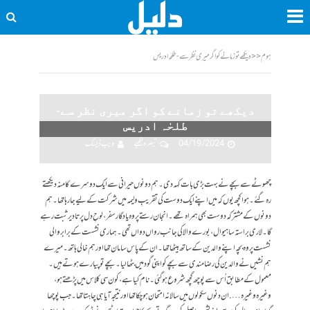
ہوم
<<
دیکھے تو زمانے کو اگر میری نظر سے-طلحٰہ ادریس
دیکھے تو زمانے کو اگر میری نظر سے-
طلحٰہ ادریس
04/19/2024
تبصرہ لکھیے
ویب ڈیسک
چھوٹے سے بچے نے بہت بڑی بات کہہ دی۔ ہم دونوں حیرانی سے ایک دوسرے کا منہ دیکھتے
رہ گئے۔ ہوا کچھ یوں کہ میں اپنے ایک دوست کی تقریبِ ولیمہ میں شرکت کے لیے جارہا تھا۔ہم
دونوں کے مشترکہ دوست بھی ہمراہ تھے۔ انجان رستے پر وہ یاد گار سفر، لوحِ دل پر تا دیر ثبت رہے
گا۔ لاری براستہ ساہیوال، بورے والا کی جانب رواں دواں تھی۔ ہماری نشست کے برابر والی
نشست پر وہ بچہ اپنے والدین کے ساتھ بیٹھا تھا۔ ان کے پاس سامان تھا اور ہم خالی ہاتھ۔ میرے
ہم نشیں نے والدین کی رضامندی سے بچے کو اپنی گود میں بٹھا لیا۔ بچے تو پیارے ہوتے ہیں۔
معمول کے مطابق اُس سے پوچھ گچھ شروع ہوگئی۔ نام کیا ہے، کون سی کلاس میں پڑھتے ہو،
وغیرہ وغیرہ…. ان دنوں سکولوں میں سالانہ امتحان ہوچکا تھا اور نتیجہ آیا ہی چاہتا تھا۔ جب پوچھا