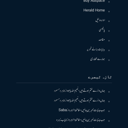
Buy Adspace
Herald Home
ادارہ دلیل
پالیسی
مقاصد
ہدایات برائے تحریر
ہمارے لکھاری
تازہ تبصرے
جہاں دائرے ختم ہوتے ہیں- نعیم اللہ باجوہ
از
طاہرہ مسعود
جہاں دائرے ختم ہوتے ہیں- نعیم اللہ باجوہ
از
طاہرہ مسعود
جب جذبات خبر بن جائیں – فاطمۃالزہرہ
از
Saba
جب جذبات خبر بن جائیں – فاطمۃالزہرہ
از
نایاب زہرہ