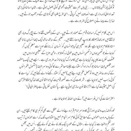
گیا: اِس سال کون سی پوزیشن حاصل کرو گے، تو بچے کا جواب تھا:ٹیچر نے ٹھیک سے پڑھایا ہوتا
تو کوئی پوزیشن لیتا ناں…. جی ہاں ہم سے بحیثیت ِ مجموعی کوئی بھول ہوئی ہے۔ شاید اساتذہ کی بڑی
تعداد اپنی ذمہ داری سے انصاف نہیں کر پاتی۔ اسی طرح طلبا بھی کوتاہی کے مرتکب ہوتے ہیں۔
لہٰذا بڑے پیمانے پر اصلاح کی ضرورت ہے۔
اس میں کلام نہیں کہ اساتذہ قوم کے معمار ہوتے ہیں۔ان کے ہاتھوں لگنے والے بیج برگ وبار بھی
لاسکتے ہیں اور جھاڑ جھنکار کا روپ بھی دھار سکتے ہیں۔ تعلیم کے ساتھ ساتھ ایک اچھا انسان بنانا بھی
استاد کاکام ہونا چاہیے،بلکہ وہ تعلیم ہی کیا جو انسان کو ‘انسان’ نہ بنا سکے اور اسے معلم کیوں کر
کہاجائے جو تعمیرِ جہاں از تعمیرِ انساں میں یدِ طولیٰ نہ رکھتا ہو۔ وطنِ عزیز کے تعلیمی اداروں میں
مختلف نظریات کا پرچار کیاجارہا ہے جن کا تدارک کیاجانا از حد ضروری ہے۔ ایسے میں ایک بامقصد
اور مخلص طبقہِ اساتذہ جو کردار ادا کرسکتا ہے یقینا معاشرے کاکوئی دوسرا طبقہ(بشمول حکمرانوں
کے کہ دورِ حاضر میں وہ تو محض حکم ہی دیتے ہیں)نہیں کرسکتا۔ کہنے والے کہتے ہیں کہ “ریاست کا
کوئی مذہب نہیں ہونا چاہیے۔شریعت کی رُو سے تصورِ قومیت کیا ہوا؟ قانون کا ماخذ کیا ہوگا؟ قرآن
کی اصل حیثیت کیا ہے؟ آزاد قانون سازی ہونی چاہیے۔ پاکستان نظریاتی ہے یا جغرافیائی؟”
اعتراضات کی اس فہرست میں آئے دن اضافہ ہوتاجاتا ہے۔
خود کو تہذیب و تمدن اور ترقی کا دوسرا نام قرار دینے والے عقل سے بھی کم کم ہی کام لیتے ہیں۔ان
کے ہاں مروجہ اصولوں کے مطابق کوئی کام سرانجام نہیں پاسکتا جب تک کہ اسے موزوں ترتیب
اور نظم وضبط سے نہ کیا جائے ۔ مثال کے طور پر ایک کارخانے ہی کو لے لیجیے۔ اُس میں مجلسِ
منتظمہ ہوتی ہے، جس کا کوئی صدر بھی ہوتا ہے۔ اِسی پر اکتفا نہیں کیاجاتابلکہ مختلف شعبوں کے