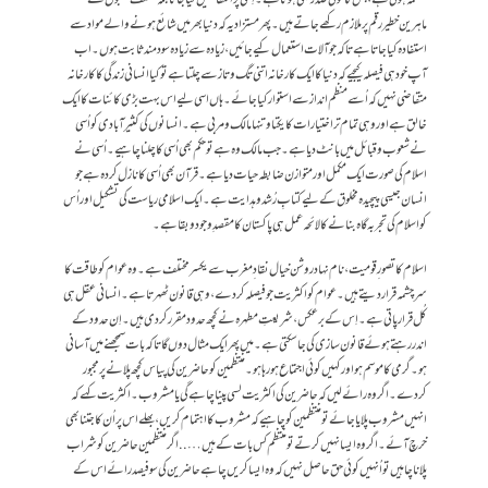
ماہرین خطیر رقم پر ملازم رکھے جاتے ہیں۔ پھر مستزادیہ کہ دنیا بھر میں شائع ہونے والے مواد سے
استفادہ کیاجاتا ہے تاکہ جو آلات استعمال کیے جائیں، زیادہ سے زیادہ سود مند ثابت ہوں۔ اب
آپ خود ہی فیصلہ کیجیے کہ دنیا کاایک کارخانہ اتنی تگ وتاز سے چلتا ہے تو کیا انسانی زندگی کا کارخانہ
متقاضی نہیں کہ اُسے منظم انداز سے استوار کیاجائے۔ہاں اسی لیے اس بہت بڑی کائنات کا ایک
خالق ہے اور وہی تمام تر اختیارات کا یکتا وتنہا مالک ومربی ہے۔ انسانوں کی کثیر آبادی کو اُسی
نے شعوب وقبائل میں بانٹ دیا ہے۔جب مالک وہ ہے تو حکم بھی اُسی کا چلنا چاہیے۔اُسی نے
اسلام کی صورت ایک مکمل اور متوازن ضابطہ حیات دیا ہے۔قرآن بھی اُسی کانازل کردہ ہے جو
انسان جیسی پیچیدہ مخلوق کے لیے کتابِ رُشد وہدایت ہے۔ ایک اسلامی ریاست کی تشکیل اور اُس
کو اسلام کی تجربہ گاہ بنانے کا لائحہ عمل ہی پاکستان کامقصدِ وجود وبقا ہے۔
اسلام کا تصور ِ قومیت، نام نہاد روشن خیال نقاد ِمغرب سے یکسر مختلف ہے۔وہ عوام کو طاقت کا
سرچشمہ قرار دیتے ہیں۔ عوام کو اکثریت جو فیصلہ کردے، وہی قانون ٹھہرتا ہے۔انسانی عقل ہی
کُل قرار پاتی ہے۔ اِس کے برعکس، شریعتِ مطہرہ نے کچھ حدود مقرر کردی ہیں۔ اِن حدود کے
اندر رہتے ہوئے قانون سازی کی جاسکتی ہے۔میں پھر ایک مثال دوں گا تاکہ بات سمجھنے میں آسانی
ہو۔ گرمی کاموسم ہواور کہیں کوئی اجتماع ہورہا ہو۔ منتظمین کو حاضرین کی پیاس کچھ پلانے پر مجبور
کردے۔ اگر وہ رائے لیں کہ حاضرین کی اکثریت لسی پینا چاہے گی یا مشروب۔ اکثریت کہے کہ
انہیں مشروب پلایا جائے تو منتظمین کو چاہیے کہ مشروب کا اہتمام کریں، بھلے اس پراُن کا جتنا بھی
خرچ آئے۔ اگر وہ ایسا نہیں کرتے تو منتظم کس بات کے ہیں…..اگر منتظمین حاضرین کو شراب
پلانا چاہیں تو اُنہیں کوئی حق حاصل نہیں کہ وہ ایسا کریں چاہے حاضرین کی سوفیصد رائے اس کے