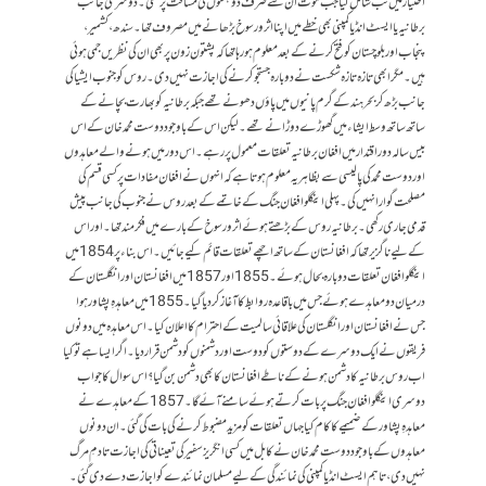
اختیار میں تب شامل کیا جب موت ان سے صرف دو ہفتوں کی مسافت پر تھی۔ دوسری جانب
برطانیہ یا ایسٹ انڈیا کمپنی بھی خطے میں اپنا اثرورسوخ بڑھانے میں مصروف تھا۔ سندھ، کشمیر،
پنجاب اور بلوچستان کو فتح کرنے کے بعد معلوم ہو رہا تھا کہ پشتون زون پر بھی ان کی نظریں جمی ہوئی
ہیں۔ مگر ابھی تازہ تازہ شکست نے دوبارہ جستجو کرنے کی اجازت نہیں دی۔ روس کو جنوب ایشیا کی
جانب بڑھ کر بحرہند کے گرم پانیوں میں پاؤں دھونے تھے جبکہ برطانیہ کو بھارت بچانے کے
ساتھ ساتھ وسط ایشاء میں گھوڑے دوڑانے تھے۔ لیکن اس کے باوجود دوست محمد خان کے اس
بیس سالہ دور اقتدار میں افغان برطانیہ تعلقات معمول پر رہے۔ اس دور میں ہونے والے معاہدوں
اور دوست محمد کی پالیسی سے بظاہر یہ معلوم ہوتا ہے کہ انہوں نے افغان مفادات پر کسی قسم کی
مصلحت گوارا نہیں کی۔ پہلی اینگلو افغان جنگ کے خاتمے کے بعد روس نے جنوب کی جانب پیش
قدمی جاری رکھی۔ برطانیہ روس کے بڑھتے ہوئے اثر و رسوخ کے بارے میں فکر مند تھا ۔ اور اس
کے لیے ناگزیر تھا کہ افغانستان کے ساتھ اچھے تعلقات قائم کیے جائیں۔ اس بناء پر 1854 میں
اینگلو افغان تعلقات دوبارہ بحال ہوئے۔ 1855 اور 1857 میں افغانستان اور انگلستان کے
درمیان دو معاہدے ہوئے جس میں باقاعدہ روابط کا آغاز کردیا گیا۔ 1855 میں معاہدہِ پشاور ہوا
جس نے افغانستان اور انگلستان کی علاقائی سالمیت کے احترام کا اعلان کیا۔ اس معاہدہ میں دونوں
فریقوں نے ایک دوسرے کے دوستوں کو دوست اور دشمنوں کو دشمن قرار دیا ۔ اگر ایسا ہے تو کیا
اب روس برطانیہ کا دشمن ہونے کے ناطے افغانستان کابھی دشمن بن گیا؟ اس سوال کا جواب
دوسری اینگلو افغان جنگ پر بات کرتے ہوئے سامنے آئے گا۔ 1857 کے معاہدے نے
معاہدہِ پشاور کے ضمیمے کا کام کیا جہاں تعلقات کو مزید مضبوط کرنے کی بات کی گئی۔ ان دونوں
معاہدوں کے باوجود دوست محمد خان نے کابل میں کسی انگریز سفیر کی تعیناتی کی اجازت تادمِ مرگ
نہیں دی، تاہم ایسٹ انڈیا کمپنی کی نمائندگی کے لیے مسلمان نمائندے کو اجازت دے دی گئی۔