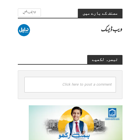
تمام تحاریر دیکھیں
مصنف کے بارے میں
ویب ڈیسک
تبصرہ لکھیے
Click here to post a comment