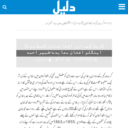
ہوم
<<
گریٹ گیم اور افغانستان (قسط سوم): اینگلو افغان معاہدے-شبیر احمد
گریٹ گیم اور افغانستان (قسط سوم):
اینگلو افغان معاہدے-شبیر احمد
11/23/2022
تبصرہ لکھیے
ویب ڈیسک
گریٹ گیم کےدوران برطانیہ کی سب سےبڑی کوشش یہ تھی کہ افغانستان میں برطانیہ کے زیر اثر
ایک مضبوط حکومت قائم کی جائے۔ اس کے ذریعے وہ روس اور وقت کی دوسری طاقتوں کا راستہ
روک سکتا تھا۔ اس کے لیے انہوں نے شجاع شاہ درانی کا استعمال کیا مگر وہ اپنے اس مقصد میں
ناکام رہا اور دو سالہ حکومت میں کوئی خاطر خواہ تعاون حاصل نہ کرسکا۔ اس ناکامی کے بعد برطانیہ کو
بالآخر انخلاء کا راستہ اختیار کرنا پڑا ۔ برطانیہ کے جانے سے انارکی نے جنم لیا مگر دوست محمد خان
واپس آچکے تھے اور اقتدار کی کرسی اگلے 20 سالوں کے لیے سنبھال چکے تھے۔ دوست محمد خان
اس بار افغانستان کو متحد کرنے کا عزم رکھتے تھے۔ اس مقصد کی تکمیل کے لیے انہوں نے پہلے
پشاور کو سکھوں کے پنجے سے چھڑایا ۔ 1855 اور 1863 میں کندھار اور ہرات کو اپنے دائرہ