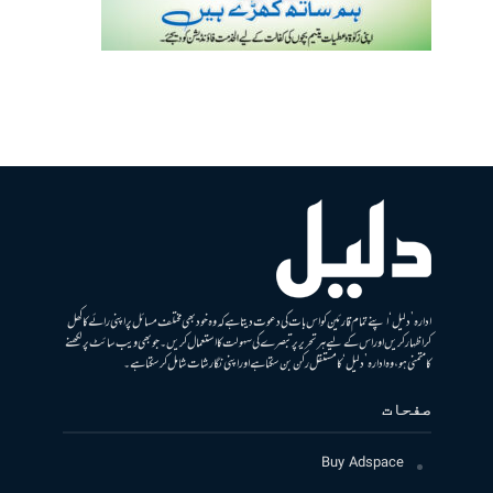
ادارہ ’دلیل‘ اپنے تمام قارئین کو اس بات کی دعوت دیتا ہے کہ وہ خود بھی مختلف مسائل پر اپنی رائے کا کھل
کر اظہار کریں اور اس کے لیے ہر تحریر پر تبصرے کی سہولت کا استعمال کریں۔ جو بھی ویب سائٹ پر لکھنے
کا متمنی ہو، وہ ادارہ ’دلیل‘ کا مستقل رکن بن سکتا ہے اور اپنی نگارشات شامل کرسکتا ہے۔
صفحات
Buy Adspace