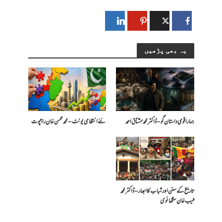
یہ بھی پڑھیں
ہمارا قومی داستان گو – ڈاکٹر محمد مشتاق احمد
​نئے انتظامی یونٹ – محمد محسن خان راجپوت
تاریخ کے سنن اور شباب کا ابھار – ڈاکٹر محمد
طیب خان سنگھانوی