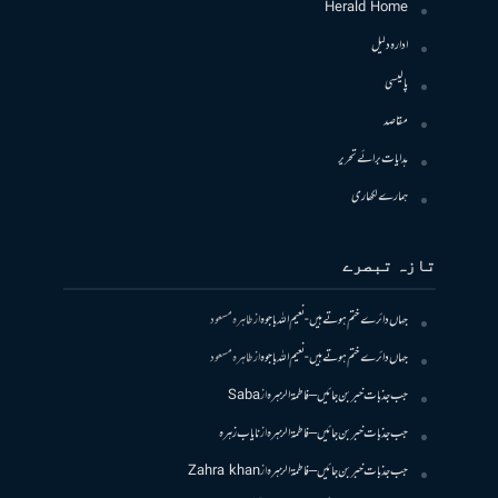
Herald Home
ادارہ دلیل
پالیسی
مقاصد
ہدایات برائے تحریر
ہمارے لکھاری
تازہ تبصرے
جہاں دائرے ختم ہوتے ہیں- نعیم اللہ باجوہ
از
طاہرہ مسعود
جہاں دائرے ختم ہوتے ہیں- نعیم اللہ باجوہ
از
طاہرہ مسعود
جب جذبات خبر بن جائیں – فاطمۃالزہرہ
از
Saba
جب جذبات خبر بن جائیں – فاطمۃالزہرہ
از
نایاب زہرہ
جب جذبات خبر بن جائیں – فاطمۃالزہرہ
از
Zahra khan