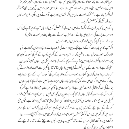
گھر یا فلاں جگہ سے اچھا سودا دے دوں یا فلاں چیز ختم ہے، آئو وہاں سے دے دوں، تو ہرگز ہرگز
اس کی بات نہیں ماننی، نہ اس کے ساتھ کہیں جانا ہے۔ بلکہ ایسی صورت میں باقی چیزیں بھی چھوڑ کر
فورا گھر آجانا ہے۔ مشکوک صورت حال میں اگر نقصان ہو رہا ہے تو ہونے دیں لیکن ایسی صورتحال
سے فورا نکلنے کی کوشش کریں۔
پارک میں چونکہ ہر طرح کے لوگ آتے ہیں اس لیے کوشش کریں کہ وہاں آپ کا بچہ آپ کی یا کسی
دوسرے بڑے کی ہمراہی میں جائے، اور مغرب ہونے سے پہلے پہلے ہر صورت واپس آ
جائے۔ بچے کو پارک میں خواہ مخواہ دوستیاں نہ بنانے دیں۔
اگر آپ کا بچہ بار بار ضد کر کے اپنے ایک ہی دوست کی طرف جانے کا زیادہ رجحان رکھتا ہے تو یہ
الارمنگ صورت حال ہے۔ دیکھیں کہ:۔ اس دوست کے گھر میں آپ کے گھر کی نسبت کون سی
چیز ،سہولت یا کھلونے زیادہ ہیں جو آپ کے بچے کے لیے باعث کشش ہیں. وہاں کھیلنے کو میدان یا
کھلی جگہ ہے؟ دوست کے پاس کھلونے زیادہ ہیں؟ وہاں DVD یا کیبل سے لطف اندوز ہونے کی
آزادی ہے؟ وہاں کھانا پینا کھلا ہے؟ دوست کے والدین آپ کی نسبت آپ کے بچے سے زیادہ
پیار کرتے ہیں؟ اگر ان میں سے کوئی ایک چیز زیادہ وہاں موجود ہے یا نہیں ہے تو بچے کا باربار وہاں
جانے کی ضد کرنا خالی ازعلت نہیں ہے! اس صورت میں یا تو بچہ گھر سے باغی ہو گا اور اپنے گھر کو
نفرت کی نگاہ سے دیکھے گا کہ وہاں تو اتنا کچھ ہے اور یہاں کچھ بھی نہیں۔ یااس کا پڑھنے کا قیمتی وقت
کھیل میں ضائع ہوگا۔ وہ احساس کمتری میں مبتلا اور کسی اخلاقی برائی کا شکار بھی ہو سکتا ہے، لیکن منع
کرنے کے لیے بچے کے ذہن میں یہ بات ہرگز نہ بٹھائیں کہ وہ امیر لوگ ہیں یا خراب اس لیے ادھر
نہ جائیں بلکہ گھر میں ہی اس کو کوئی معقول مصروفیت دیں کہ وہ گھر ہی میں رہنے کو ترجیح دے۔ اپنا
وقت دیں، وقت نکال کر اس کے ساتھ کھیلیں۔ یہ چیز برائیوں سے بچنے کے ساتھ ساتھ بچے کے
اعتماد میں بھی اضافہ کرے گی۔