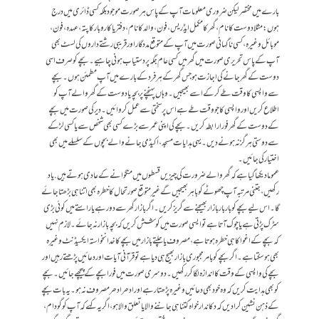
بارے میں مختصر لیکن ضروری معلومات آپ کے پاس ہر صورت موجود بلکہ کسی ڈائری میں درج
ہوں: مثلا دوست کا نام، گھر کا مکمل ایڈریس، فون، والد کا نام، دفتر یا کاروبار کا پتہ، عہدہ، فون،
موبائل وغیرہ، کسی ناگہانی صورت میں آپ کے متوقع مددگار اور قریبی رشتے داروں کی لسٹ بھی
آپ کے پاس تحریری صورت میں گھر میں کسی عام جگہ پر دستیاب ہونی چاہیے۔ بچے کو صرف اسی
دوست کے گھر جانے کی اجازت ہو جس گھر کے ہر فردکے بارے میں آپ مطمئن ہوں۔ بچے
سے واپسی کا وقت طے کر کے اسے بھیجیں۔ وہاں پہنچنے پر بچہ یا دوست کے گھر والے آپ کو
اطلاع کریں اور واپسی کا جو وقت طے ہے اس پر سختی سے عمل کروائیں۔ دیر کی صورت میں بچے
کے دوست کے گھر فورا رابطہ کریں۔ بچے کی اپنی عمر سے بڑے کسی بھی شخص سے یا کسی لڑکے
سے دوستی ہرگز نہ ہونے دیں۔ یہی ہدایات مسجد، اکیڈمی جانے والے بچوں کے سلسلے میں بھی
اختیار کی جائیں۔
عموما دیکھا گیا ہے کہ گھر والے ضرورت کی چیزیں قسطوں میں منگوانے کے عادی ہوتے ہیں. یاد
رکھیں، جتنی مرتبہ آپ چھوٹے کو باہر بھیجیں گے غیر متوقع صورتحال کا خطرہ بھی اتنا ہی بڑھتا جائے
گا۔ اس لیے بچے کو بار بار بازار بھیجنے سے گریز کریں۔ اگر بازار گھر سے دور ہے یا راستے میں کوئی بڑی
سڑک پڑتی ہے یا چوک آتا ہے تو ایسی صورت میں کوشش کریں کہ بچہ بازار نہ جائے۔ لازم نہیں
کہ بچے کے اغوا کا ہی خطرہ ہوتا ہے، مصروف یا چلتے بازار میں بچے کا خدانخواستہ ایکسیڈنٹ وغیرہ
بھی ہو سکتا ہے۔ اگر بچے کو بامر مجبوری بازار بھیج ہی دیا ہے تو قرآنی آیات اور دعائیں پڑھتے رہیں اور
بچے کی واپسی کے وقت کا اندازہ لگا کر رکھیں۔ دوسری صورت میں فورا بچے کے پیچھے جائیں۔ بچے
کو بھی ہدایت کریں کہ وہ خود بھی دعائیں وغیرہ پڑھتا رہے اور ادھر ادھر مصروف نہ ہو۔ یہ بات بچے
کے ذہن نشین کرا دیں کہ دکاندار خواہ کتنا ہی جاننے والا یا تعلق والا ہو، اگر یہ کہے کہ آپ کو گودام،