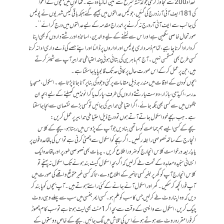
تعداد 200 سے تجاوز کر گئی جو گذشتہ شرح سے تین گنا زیادہ ہے۔ تھانوں میں بچوں کے اغوا
کی 181 ایف آئی آرز درج کی گئیں، جو کیس عدالتوں میں بھیجے گئے جبکہ باقی کیس شہریوں نے پولیس
کی جانب سے ایف آئی آر درج نہ کرنے پر اندراج مقدمہ کے لیے عدالتوں میں درج کرائے‘‘۔
صورتحال خاصی سنگین ہے اور اس سے نمٹنے کے لیے والدین، اساتذہ اور رشتے داروں کو بھی اپنا
کردار ادا کرنا چاہیے، تمام ذمہ داری پولیس اور اداروں پر ڈالنا اور اپنے حصے کی ذمے داری ادا نہ کرنا
کسی طرح بھی مستحسن نہیں۔ آج ہم ماہرین کی بتائی ہوئی چند احتیاطی تدابیرآپ سے شیئر کرتے
ہیں، جن پر عمل کر کے اس صورت حال پر کافی حد تک قابو پایا جا سکتا ہے۔
بچوں کو دن کے اوقات میں مندرجہ ذیل مقامات پر کئی وجوہ کی بنا پر آنا جانا پڑتا ہے۔ اسکول، مسجد یا
مدرسہ، اکیڈمی، بازار، دوست یا رشتے داروں کی طرف، پارک یا گرائونڈ میں کھیلنے کے لیے! بچہ ان
جگہوں میں سے کسی بھی جگہ جائے، اگر احتیاطی تدابیر کی جائیں تو کسی بڑے نقصان سے بچا جا سکتا
ہے۔ جب بچے خود اسکول جاتے آتے ہوں تودرج ذیل احتیاطی تدابیر پر عمل کریں:
بچے کے کسی ایسے ہم جماعت کو ساتھی بنا دیں جو آپ کے پڑوس میں رہتا ہو، بچے کے کلاس
انچارج کے ساتھ خصوصی رابطہ رکھیں۔ اگر بچے کو اسکول سے چھٹی کرنی ہے تو اس کی باقاعدہ فون پر
یا بذریعہ درخواست کلاس انچارج کو ضرور اطلاع کریں۔ یہ بات بھی خصوصی طور پر اور باقاعدہ ایک
انتہائی سنجیدہ معاہدہ کے تحت طے کر لیں کہ اگر بچہ اسکول گیٹ بند ہونے تک اسکول نہ پہنچے تو
کلاس انچارج آپ کو گھر پر بغیر کسی تاخیر کے اطلاع دے، تاکہ کسی غیرمتوقع واقعے کی صورت میں
آپ فورا کچھ کر سکیں۔ گھر اور اسکول آنے جانے کے کئی راستے ہوتے ہیں۔ آپ بچوں کو پابند کر
دیں کہ وہ اپنا روٹ طے کر لیں جس کا سب کو علم ہو۔ کسی ایمرجنسی میں سب سے پہلے وہی روٹ
چیک کریں، اسکول سے واپسی کے وقت سے بچہ اگر 1منٹ بھی لیٹ ہوتا ہے تو سب کام چھوڑ
کر فورا مقررہ روٹ سے ہوتے ہوئے اس کی تلاش میں لگ جائیں. بچے کے خاص دوستوں کے