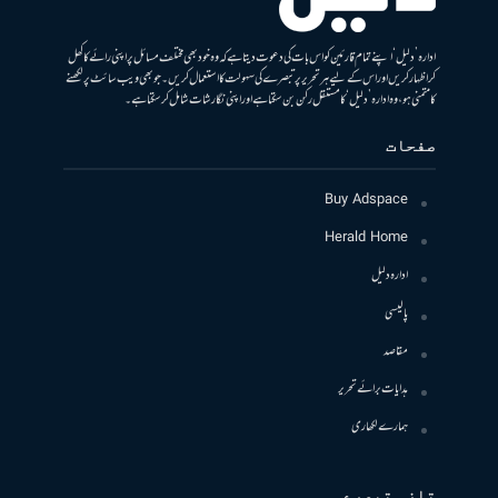
ادارہ ’دلیل‘ اپنے تمام قارئین کو اس بات کی دعوت دیتا ہے کہ وہ خود بھی مختلف مسائل پر اپنی رائے کا کھل
کر اظہار کریں اور اس کے لیے ہر تحریر پر تبصرے کی سہولت کا استعمال کریں۔ جو بھی ویب سائٹ پر لکھنے
کا متمنی ہو، وہ ادارہ ’دلیل‘ کا مستقل رکن بن سکتا ہے اور اپنی نگارشات شامل کرسکتا ہے۔
صفحات
Buy Adspace
Herald Home
ادارہ دلیل
پالیسی
مقاصد
ہدایات برائے تحریر
ہمارے لکھاری
تازہ تبصرے