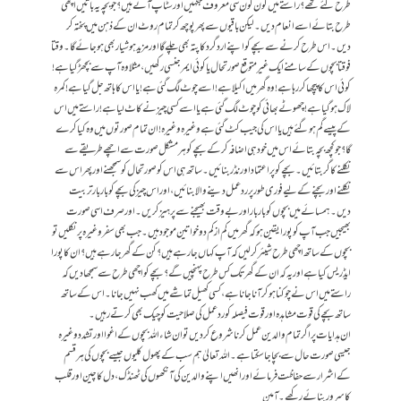
طرح گئے تھے؟ راستے میں کون کون سی معروف جگہیں اور سٹاپ آئے ہیں؟جو بچہ یہ باتیں اچھی
طرح بتائے اسے انعام دیں۔ لیکن باقیوں سے پھر پوچھ کر تمام روٹ ان کے ذہن میں پختہ کر
دیں۔ اس طرح کرنے سے بچے کو اپنے اردگرد کا پتہ بھی چلے گا اور مزید ہوشیار بھی ہو جائے گا۔ وقتا
فوقتا بچوں کے سامنے ایک غیر متوقع صورتحال یا کوئی ایمرجنسی رکھیں، مثلا وہ آپ سے بچھڑ گیا ہے!
کوئی اس کا پیچھا کر رہا ہے! وہ گھر میں اکیلا ہے! اسے چوٹ لگ گئی ہے! یا اس کا ہاتھ جل گیا ہے! کمرہ
لاک ہو گیا ہے! چھوٹے بھائی کو چوٹ لگ گئی ہے یا اسے کسی چیز نے کاٹ لیا ہے! راستے میں اس
کے پیسے گم ہو گئے ہیں یا اس کی جیب کٹ گئی ہے وغیرہ وغیرہ! ان تمام صورتوں میں وہ کیا کرے
گا؟ جو کچھ بچہ بتائے اس میں خود ہی اضافہ کر کے بچے کو ہر مشکل صورت سے اچھے طریقے سے
نکلنے کا گر بتائیں۔ بچے کو پراعتماد اور نڈر بنائیں۔ ساتھ ہی اس کو صورتحال کو سمجھنے اور پھر اس سے
نکلنے اور بچنے کے لیے فوری طور پر ردعمل دینے والا بنائیں، اور اس چیز کی بچے کو بار بار تربیت
دیں۔ ہمسائے میں بچوں کو بار بار اور بے وقت بھیجنے سے پرہیز کریں۔ اور صرف اسی صورت
بھیجیں جب آپ کو پورا یقین ہو کہ گھر میں کم از کم دو خواتین موجود ہیں۔ جب بھی سفر وغیرہ پر نکلیں تو
بچوں کے ساتھ اچھی طرح شیئرکر لیں کہ آپ کہاں جا رہے ہیں؟ کن کے گھر جا رہے ہیں؟ ان کا پورا
ایڈریس کیا ہے اور یہ کہ ان کے گھر تک کس طرح پہنچیں گے؟ بچے کو اچھی طرح سے سمجھا دیں کہ
راستے میں اس نے چوکنا ہو کر آنا جانا ہے، کسی کھیل تماشے میں کھب نہیں جانا۔ اس کے ساتھ
ساتھ بچے کی قوت مشاہدہ اور قوت فیصلہ کو ردعمل کی صلاحیت کو چیک بھی کرتے رہیں۔
ان ہدایات پر اگر تمام والدین عمل کرنا شروع کر دیں تو ان شاءاللہ بچوں کے اغوا اور تشدد وغیرہ
جیسی صورت حال سے بچا جاسکتا ہے۔ اللہ تعالیٰ ہم سب کے پھول کلیوں جیسے بچوں کی ہر قسم
کے اشرار سے حفاظت فرمائے اور انھیں اپنے والدین کی آنکھوں کی ٹھنڈک، دل کاچین اورقلب
کا سرور بنائے رکھے۔ آمین