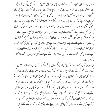
ہماری ایک خامی یہ بھی ہے کہ ہم نے اپنے بچوں کو بتایا ہی نہیں ہوتا کہ لوگ بچوں کو کس طریقے
سے اغوا کرتے ہیں اور اغوا ہونے سے کس طرح بچا جا سکتا ہے؟ والدین کی اکثریت اپنے بچوں کی
تعلیمی، جسمانی، روحانی اور کھیل کی بنیادی ضرورتیں بھی پورانہیں کر پا رہی۔ اس لیے بچے زیادہ تر
گھر سے باہر رہنے کو ترجیح دیتے ہیں اور اس طرح کوئی ناخوشگوار واقعہ پیش آجاتا ہے۔ والدین اپنے
بچے کی تعلیمی مصروفیات کے علاوہ بچے کی بیرونی مصروفیات، ان کے دوستوں اور ان کی ہر طرح
کی سرگرمیوں سے بہت کم آگاہ ہوتے ہیں۔ اپنے بچوں کو ضروری وقت بھی نہیں دے پا رہے
ہوتے اور اگر بچہ اپنی کوئی مشکل یا ضرورت بیان بھی کرنا چاہے تو والدین اس کے کچھ کہنے یا اس
کی بات پورا کرنے یا سننے سے پہلے ہی اسے جھڑک دیتے ہیں۔ والدین کا یہ رویہ بچوں کی کئی ذہنی اور
جسمانی عوارض کی وجہ بنتا ہے۔ اس لیے اپنے بچوں کو کم از کم یہ اعتماد ضرور دیں کہ وہ اپنی ہر بات
آپ سے بغیر کسی ڈر خوف کے کہہ سکیں اور اس کام کے لیے اسے کسی خاص دن یا وقت کا انتظار
نہ کرنا پڑے۔
ان سب باتوں کے ساتھ ساتھ آج کل اپنے گرد و پیش پر نظر رکھنے اور آج کل کے حالات بچوں
کے ساتھ ڈسکس کرنے سے بھی بچوں کے اغوا کو بڑی حد تک روکا جا سکتا ہے بلکہ حالات اور اردگرد
سے لاعلمی ہی بچوں کے اغوا کی بڑی وجہ بنتی ہے۔ مندرجہ ذیل امور جو کسی خاص عنوان کے تحت تو
نہیں آتے لیکن ان پر غور کرنے اور بیان کردہ احتیاطی تدابیر اختیار کرنے سے بچوں کے اغوا کو
بہت حد تک کم کیا جاسکتا ہے۔ جب بھی بچوں کے ساتھ گھر سے نکلیں تو بچوں کی جیب میں کم از کم
اتنے پیسے ضرور ڈالیں کہ وہ رکشہ، ٹیکسی یا بس سے گھر واپس پہنچ سکیں۔ بچوں کو یہ بھی بتا دیں کہ اگر
خدانخواستہ پیسے نہ بھی ہوں تو رکشہ ٹیکسی لے کر گھر آ جائیں، پیسے گھر پہنچ کر ادا ہو جائیں گے۔ جب
بھی آپ بچوں کے ساتھ واپس گھر آجائیں تو پھر ہر بچے سے پوچھیں کہ ہم کہاں گئے تھے؟ کس