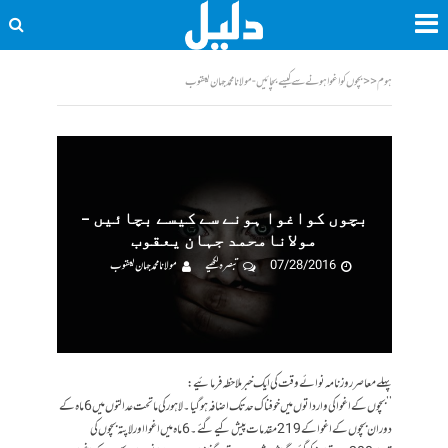
ہوم
<<
بچوں کواغوا ہونے سے کیسے بچائیں - مولانامحمد جہان یعقوب
بچوں کواغوا ہونے سے کیسے بچائیں –
مولانامحمد جہان یعقوب
07/28/2016
تبصرہ لکھیے
مولانا محمد جہان یعقوب
پہلے معاصر روزنامہ نوائے وقت کی ایک خبر ملاحظہ فرمائیے:
’’بچوں کے اغوا کی وارداتوں میں خوفناک حد تک اضافہ ہوگیا۔ لاہور کی ماتحت عدالتوں میں 6 ماہ کے
دوران بچوں کے اغوا کے 219 مقدمات پیش کیے گئے۔ 6 ماہ میں اغوا اور لاپتہ بچوں کی