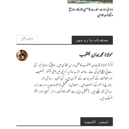
وادیٔ سوات – قدرت کا حسین شاہکار، تاریخ
و ثقافت کا امین
تمام تحاریر دیکھیں
مصنف کے بارے میں
مولانا محمد جہان یعقوب
ڈاکٹر مولانا محمد جہان یعقوب فاضل درسِ نظامی ہیں۔ وفاقی اردویونیورسٹی
سے پی ایچ ڈی کی ہے۔ جامعہ بنوریہ عالمیہ کراچی میں پبلی کیشنز، تصنیف
اور صحافت کے شعبہ جات کے نگران ہیں۔ کئی کتب، رسائل اور
ریسرچ جرنلز کے مصنف ہیں۔ اصلاحی و تحقیقی موضوعات پر سو سے زائد
رسائل لکھ چکے ہیں۔ ڈیجیٹل میڈیا سے بطور کانٹنٹ رائٹر، کمپیئر اور اینکر
منسلک ہیں۔
تبصرہ لکھیے