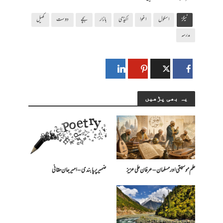
ٹیگز
اسکول
اغوا
اکیڈمی
بازار
بچے
دوست
کھیل
مدرسہ
یہ بھی پڑھیں
علم موسیقی اور مسلمان – عرفان علی عزیز
ضمیر پر پابندی – امیرجان حقانی