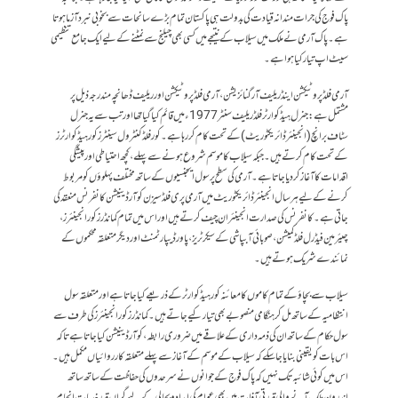
پاک فوج کی جر ات مندانہ قیادت کی بدولت ہی پاکستان تمام بڑے سانحات سے بخوبی نبرد آزما ہوتا
ہے ۔پاک آرمی نے ملک میں سیلاب کے نتیجے میں کسی بھی چیلنج سے نمٹنے کے لیے ایک جامع تنظیمی
سیٹ اپ تیار کیا ہواہے۔
آرمی فلڈ پروٹیکشن اینڈ ریلیف آرگنائزیشن ،آرمی فلڈ پروٹیکشن اور ریلیف ڈھانچہ مندرجہ ذیل پر
مشتمل ہے:جنرل ہیڈ کوارٹر فلڈ ریلیف سنٹر 1977 ء میں قائم کیا گیا تھا اور تب سے یہ جنرل
سٹاف برانچ (انجینئر ڈائریکٹوریٹ) کے تحت کام کر رہا ہے۔کور فلڈ کنٹرول سینٹرز کور ہیڈ کوارٹرز
کے تحت کام کرتے ہیں۔ جبکہ سیلاب کا موسم شروع ہونے سے پہلے، کچھ احتیاطی اور پیشگی
اقدامات کا آغاز کر دیا جا تا ہے ۔آرمی کی سطح پر سول ایجنسیوں کے ساتھ مختلف پہلوؤں کو مربوط
کرنے کے لیے ہر سال انجینئر ڈائریکٹوریٹ میں آرمی پری فلڈ سیزن کوآرڈینیشن کانفرنس منعقد کی
جاتی ہے۔ کانفرنس کی صدارت انجینئر ان چیف کرتے ہیں اور اس میں تمام کمانڈرز کور انجینئرز،
چیئرمین فیڈرل فلڈ کمیشن، صوبائی آبپاشی کے سیکرٹریز، پاور ڈیپارٹمنٹ اور دیگر متعلقہ محکموں کے
نمائندے شریک ہوتے ہیں۔
سیلاب سے بچاؤ کے تمام کاموں کا معائنہ کور ہیڈ کوارٹر کے ذریعے کیا جاتا ہے اور متعلقہ سول
انتظامیہ کے ساتھ مل کر ہنگامی منصوبے بھی تیار کیے جاتے ہیں۔ کمانڈرز کور انجینئرز کی طرف سے
سول حکام کے ساتھ ان کی ذمہ داری کے علاقے میں ضروری رابطہ ،کوآرڈینیشن کیا جاتا ہے تاکہ
اس بات کو یقینی بنایا جا سکے کہ سیلاب کے موسم کے آغاز سے پہلے متعلقہ کارروائیاں مکمل ہیں۔
اس میں کوئی شائبہ تک نہیں کہ پاک فوج کے جوانوں نے سرحدوں کی حفاظت کے ساتھ ساتھ