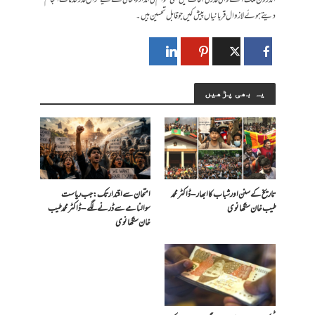
اندرون ملک آنے والی قدرتی آفات میں بھی عوام کی امداد و بحالی کے لیے گراں قدر خدمات انجام
دیتے ہوئے لازوال قربانیاں پیش کیں جو قابل تحسین ہیں ۔
یہ بھی پڑھیں
تاریخ کے سنن اور شباب کا ابھار – ڈاکٹر محمد
امتحان سے اقتدار تک: جب ریاست
طیب خان سنگھانوی
سوالنامے سے ڈرنے لگے – ڈاکٹر محمد طیب
خان سنگھانوی