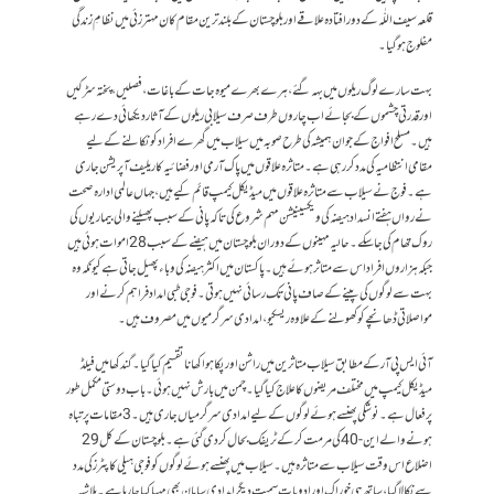
قلعہ سیف اللّٰہ کے دور افتادہ علاقے اور بلوچستان کے بلند ترین مقام کان مہتر زئی میں نظامِ زندگی
مفلوج ہو گیا۔
بہت سارے لوگ ریلوں میں بہہ گئے، ہرے بھرے میوہ جات کے باغات، فصلیں، پختہ سڑکیں
اور قدرتی چشموں کے بجائے اب چاروں طرف صرف سیلابی ریلوں کے آثار دیکھائی دے رہے
ہیں۔مسلح افواج کے جوان ہمیشہ کی طرح صوبہ میں سیلاب میں گھرے افراد کو نکالنے کے لیے
مقامی انتظامیہ کی مدد کر رہی ہے۔ متاثرہ علاقوں میں پاک آرمی اور فضائیہ کا ریلیف آپریشن جاری
ہے۔فوج نے سیلاب سے متاثرہ علاقوں میں میڈیکل کیمپ قائم کیے ہیں، جہاں عالمی ادارہ صحت
نے رواں ہفتے انسداد ہیضہ کی ویکسینیشن مہم شروع کی تاکہ پانی کے سبب پھیلنے والی بیماریوں کی
روک تھام کی جا سکے۔حالیہ مہینوں کے دوران بلوچستان میں ہیضے کے سبب 28 اموات ہوئی ہیں
جبکہ ہزاروں افراد اس سے متاثر ہوئے ہیں۔ پاکستان میں اکثر ہیضہ کی وباء پھیل جاتی ہے کیونکہ وہ
بہت سے لوگوں کی پینے کے صاف پانی تک رسائی نہیں ہوتی۔ فوجی طبی امداد فراہم کرنے اور
مواصلاتی ڈھانچے کو کھولنے کے علاوہ ریسکیو، امدادی سرگرمیوں میں مصروف ہیں۔
آئی ایس پی آر کے مطابق سیلاب متاثرین میں راشن اور پکا ہوا کھانا تقسیم کیا گیا۔ گندکھا میں فیلڈ
میڈیکل کیمپ میں مختلف مریضوں کا علاج کیا گیا۔چمن میں بارش نہیں ہوئی۔ باب دوستی مکمل طور
پر فعال ہے۔ نوشکی پھنسے ہوئے لوگوں کے لیے امدادی سرگرمیاں جاری ہیں۔ 3 مقامات پر تباہ
ہونے والے این-40 کی مرمت کر کے ٹریفک بحال کر دی گئی ہے۔ بلوچستان کے کل 29
اضلاع اس وقت سیلاب سے متاثرہ ہیں۔ سیلاب میں پھنسے ہوئے لوگوں کو فوجی ہیلی کاپٹرز کی مدد
سے نکالا گیا ،ساتھ ہی خوراک اور ادویات سمیت دیگر امدادی سامان بھی مہیا کیا جا رہا ہے ۔بلاشبہ