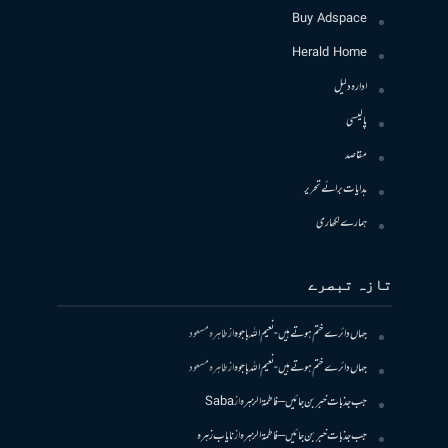
Buy Adspace
Herald Home
ادارہ دلیل
پالیسی
مقاصد
ہدایات برائے تحریر
ہمارے لکھاری
تازہ تبصرے
جہاں دائرے ختم ہوتے ہیں- نعیم اللہ باجوہ
از
طاہرہ مسعود
جہاں دائرے ختم ہوتے ہیں- نعیم اللہ باجوہ
از
طاہرہ مسعود
جب جذبات خبر بن جائیں – فاطمۃالزہرہ
از
Saba
جب جذبات خبر بن جائیں – فاطمۃالزہرہ
از
نایاب زہرہ