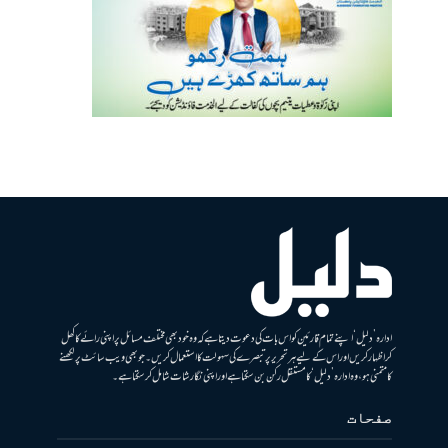
ادارہ ’دلیل‘ اپنے تمام قارئین کو اس بات کی دعوت دیتا ہے کہ وہ خود بھی مختلف مسائل پر اپنی رائے کا کھل
کر اظہار کریں اور اس کے لیے ہر تحریر پر تبصرے کی سہولت کا استعمال کریں۔ جو بھی ویب سائٹ پر لکھنے
کا متمنی ہو، وہ ادارہ ’دلیل‘ کا مستقل رکن بن سکتا ہے اور اپنی نگارشات شامل کرسکتا ہے۔
صفحات