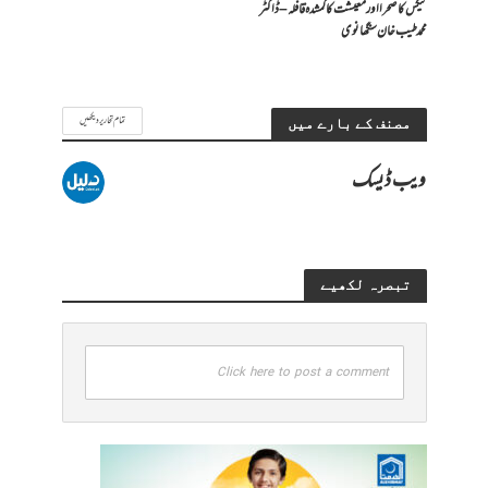
ٹیکس کا صحرا اور معیشت کا گمشدہ قافلہ – ڈاکٹر
محمد طیب خان سنگھانوی
تمام تحاریر دیکھیں
مصنف کے بارے میں
ویب ڈیسک
تبصرہ لکھیے
Click here to post a comment