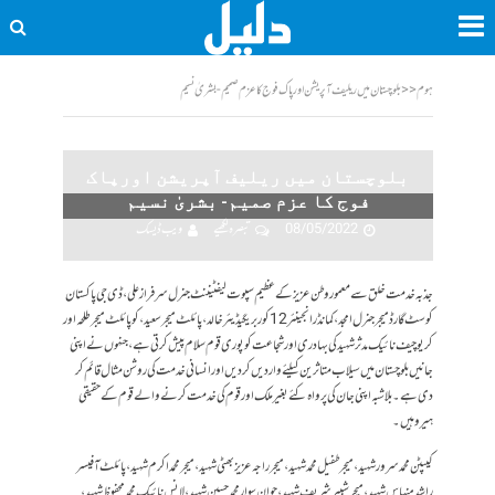
ہوم
<<
بلوچستان میں ریلیف آپریشن اورپاک فوج کا عزم صمیم- بشریٰ نسیم
بلوچستان میں ریلیف آپریشن اورپاک
فوج کا عزم صمیم- بشریٰ نسیم
08/05/2022
تبصرہ لکھیے
ویب ڈیسک
جذبہ خدمت خلق سے معمور وطن عزیز کے عظیم سپوت لیفٹیننٹ جنرل سرفراز علی، ڈی جی پاکستان
کوسٹ گارڈ میجر جنرل امجد،کمانڈر انجینئر 12 کور بریگیڈیئر خالد، پائلٹ میجر سعید، کوپائلٹ میجر طلحہ اور
کریو چیف نائیک مدثر شہید کی بہادری اور شجاعت کوپوری قوم سلام پیش کرتی ہے، جنہوں نے اپنی
جانیں بلوچستان میں سیلاب متاثرین کیلئے وار دیں کر دیں اور انسانی خدمت کی روشن مثال قائم کر
دی ہے ۔بلاشبہ اپنی جان کی پرواہ کئے بغیر ملک اور قوم کی خدمت کرنے والے قوم کے حقیقی
ہیرو ہیں۔
کیپٹن محمد سرور شہید، میجر طفیل محمد شہید، میجر راجہ عزیز بھٹی شہید، میجر محمد اکرم شہید، پائلٹ آفیسر
راشد منہاس شہید، میجر شبیر شریف شہید، جوان سوار محمد حسین شہید، لانس نائیک محمد محفوظ شہید،