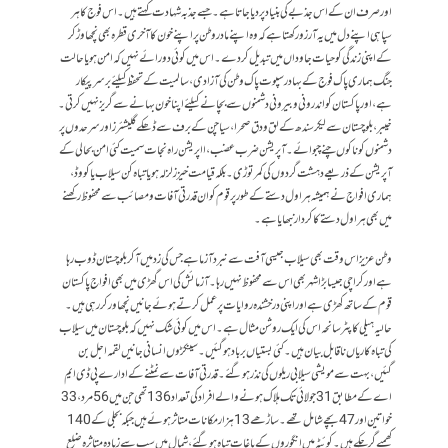
اور صرف ان کے اس جذبے کی بنیاد پر دیا جاتا ہے۔جسے جذبہ شہادت کہتے ہیں۔ اس فوج کا ہر
سپاہی اپنے دل میں یہ آرزو رکھتا ہے کہ وہ اپنے مادر وطن پر اپنے خون کا آخری قطرہ بھی نچھاوڑ کر
کے اپنی زندگی کو حیات جاوداں میں تبدیل کر دے۔اس میں کوئی دو رائے نہیں کہ امن ہو یا حالت
جنگ ہماری پاک فوج کے بہادر سپوت پاک وطن کی آزادی ، سا لمیت کے تحفظ کیلئے برسر پیکار
ہے،اور پاکستان کو اندرونی و بیرونی دشمنوں سے بچانے کیلئے اپنا خون بہانے سے گریز نہیں کرتی۔
خیبر ، بلو چستان سے لیکر سندھ کے لق و دق صحرا ، سیاچن کے برف سے ڈھکے گلیشئرز اور سرحدوں پر
دشمنوں کو ناکوں چنے چبوائے ۔ آپریشن ضرب عضب ، ااپریشن راہ نجات سمیت کئی امن بحالی کے
آپریشن کے ذریعے دہشت گردوں کی کمر توڑی ۔ بلکہ قیامت خیز زلزلہ ہو یا تباہ کن سیلاب یا کووڈ،
ہماری افواج نے ہمیشہ ہراول دستے کے طور پرقوم کو ان قدرتی آفات و مصائب سے محفوظ رکھنے
میں بھی ہراول دستے کا کردار نبھایا ہے ۔
وطن عزیز اس وقت بھی سیلاب جیسی آفت سے نبرد آزما ہے جس کی زد میں آکر بلوچستان ڈوب رہا
ہے اور کراچی جیسا بڑا شہر بھی اس سے محفوظ نہیں رہا ۔ آزمائش کی اس گھڑی میں بھی افواج پاکستان
قوم کے ساتھ کھڑی ہے اور اپنی درخشندہ روایات پر عمل کرتے ہوئے جانیں نچھاور کر رہی ہیں ۔
حالیہ ہیلی کاپٹر سانحہ اس کی ایک روشن مثال ہے ۔اس میں کوئی شک نہیں کہ بلوچستان میں سیلاب
کی تباہ کاریاں ناقابل بیان ہیں۔ کئی بستیاں برباد ہوگئیں۔ سینکڑوں انسانی جانیں لقمہ اجل بن
گئیں، بہت سے مویشی سیلابی ریلوں کی نذر ہوگئے۔ قدرتی آفات سے نمٹنے کے ادارے پی ڈی ایم
اے کے مطابق 31 جولائی تک ہلاک ہونے والے افراد کی تعداد 136 تھی جن میں 56 مرد ، 33
خواتین اور 47 بچے شامل تھے۔ساڑھے 13 ہزار مکانات متاثر ہوئے ہیں جبکہ بجلی کے 140
کھمبے گر چکے ہیں۔کوئٹہ میں انگوروں کے باغات تباہ ہو گئے، شمال میں سب سے زیادہ متاثرہ ضلع