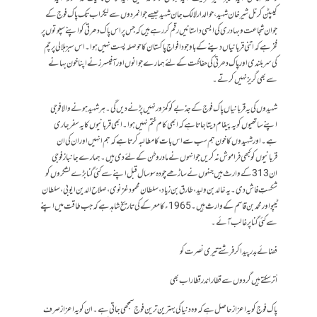
کیپٹن کرنل شیر خان شہید، حوالدار لالک جان شہیدجیسے جوانمردوں سے لیکر اب تک پاک فوج کے
جوان شجاعت و بہادری کی ایسی داستانیں رقم کر رہے ہیں کہ جس پر اس پاک دھرتی کو اپنے سپوتوں پر
فخر ہے کہ اتنی قربانیاں دینے کے باوجود افواجِ پاکستان کا حوصلہ پست نہیں ہوا۔ اس سبز ہلالی پرچم
کی سربلندی اور پاک دھرتی کی حفاظت کے لئے ہمارے جوانوں اور آفیسرز نے اپنا خون بہانے
سے بھی گریز نہیں کرتے۔
شہیدوں کی یہ قربانیاں پاک فوج کے جذبے کو کمزور نہیں پڑنے دیں گی۔ ہر شہید ہونے والا فوجی
اپنے ساتھیوں کو یہ پیغام دیتا جاتا ہے کہ ابھی کام ختم نہیں ہوا۔ ابھی قربانیوں کا یہ سفر جاری
ہے۔اور شہیدوں کا خون ہم سب سے اس بات کا مطالبہ کرتا ہے کہ ہم انہیں اور ان کی ان
قربانیوں کو کبھی فراموش نہ کریں جو انہوں نے مادر وطن کے لئے دی ہیں۔ہمارے جانباز فوجی
ان 313کے وارث ہیں جنہوں نے ساڑھے چودہ سو سال قبل اپنے سے کئی گنا بڑے لشکروں کو
شکستِ فاش دی۔ یہ خالد بن ولید ، طارق بن زیاد، سلطان محمود غزنوی، صلاح الدین ایوبی، سلطان
ٹیپواور محمد بن قاسم کے وارث ہیں۔ 1965 ء کا معرکے کی تاریخ شاہد ہے کہ جب طاقت میں اپنے
سے کئی گناپر غالب آئے ۔
فضائے بدر پیدا کر فرشتے تیری نصرت کو
اْترسکتے ہیں گردوں سے قطار اندر قطار اب بھی
پاک فوج کو یہ اعزاز حاصل ہے کہ وہ دنیا کی بہترین ترین فوج سمجھی جاتی ہے۔ ان کو یہ اعزاز صرف