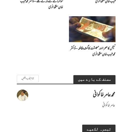
طیب خان سنگھانوی
سوالنامے سے ڈرنے لگے – ڈاکٹر محمد طیب
خان سنگھانوی
ٹیکس کا صحرا اور معیشت کا گمشدہ قافلہ – ڈاکٹر
محمد طیب خان سنگھانوی
تمام تحاریر دیکھیں
مصنف کے بارے میں
محمد عامر خاکوانی
عامر خاکوانی
تبصرہ لکھیے