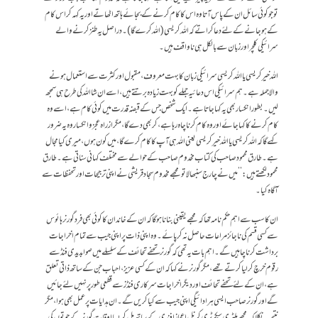
تو جو کوئی سائل ان کے پاس آتا وہ اس کا کام کرنے کے بجائے ہاتھ اٹھاتے اور یہ کہہ کر اس کام
کے ہوجانے کے لئے دعا کراتے کہ اللہ کریسی(اللہ کرے گا) ۔ دراصل یہ طنز کرنے والے
سرائیکی کلچر اور زبان سے بالکل ہی ناواقف ہیں۔
اللہ خیر کریسی یا اللہ کریسی سرائیکی زبان کا بہت معروف، مقبول اور کثرت سے استعمال ہونے
والا جملہ ہے۔ ہم سرائیکی اس دعائیہ جملے کو بہت زیادہ برتتے ہیں، اسے ان شااللہ کی طرح ہی سمجھ
لیں۔ بطور انکسار بھی یہ کہا جاتا ہے۔ ایک شخص جس کے قبضہ قدرت میں کوئی کام ہے، اسے وہ
کام کرنے کا کہا جائے اور وہ کام کرنا چاہ رہا ہے، کر بھی دے گا،مگر ازراہ عجز وانکسار وہ یہ ضرور
کہے گا کہ اللہ کریسی یا اللہ خیر کریسی یعنی اللہ ہی آپ کا کام کرے گا، میں کون ہوں ، میری کیا مجال
ہے ۔ طا رق محمود صاحب کی کتاب مخدوم صاحب کے حوالے سے مختلف کہانی سناتی ہے۔ طارق
محمود لکھتے ہیں:’’ میں نے چارج سنبھالاتو مجھے مخدوم سجاد قریشی نے اپنی ترجیحات اور تحفظات سے
آگاہ کیا۔
ان کا سب سے اہم حکم نامہ تھا کہ مجھے یقینی بنانا ہوگا کہ ان کے خاندان کا کوئی بھی فرد گورنر ہائوس
سے کسی قسم کی ناجائز مراعات حاصل نہ کر پائے ۔ وہ اپنی ذات پر اپنی جیب سے تمام اخراجات
برداشت کرنا چاہیں گے۔ اہم بات یہ تھی کہ گورنر تحفے تحائف کے سلسلے میں صوابدیدی فنڈ سے
رقوم خرچ کر لیا کرتے تھے ، مگر گورنر نے کہا کہ ان کے کسی عزیز، احباب جن کے ساتھ ذاتی تعلق
ہے ، ان کے لئے تحفے تحائف اور دیگر اخراجات سرکاری فنڈز سے قطعی طور پر نہیں لئے جائیں
گے اور گورنر صاحب ایسی ہر ادائیگی اپنی جیب سے کیا کریں گے۔ ان ہدایات پر عمل بھی ہوا، مگر
نتیجہ یہ نکلا کہ مجھے ملٹری سیکرٹری کرنل اعجاز افندی کے ساتھ مل کر بسا اوقات گورنر کے جوتوں کی