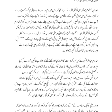
حال پوچھا تو وہ حیران ہوئے۔
بعد میں معلوم ہوا کہ اسی ڈاکٹر جگر نے اپنے کلینک میں مخدوم صاحب کا وہ خط فریم کر کے دیوار سے
ٹانگا ہوا ہے جس میں جوابی شکریہ کے اختتام پر نیچے ایک اضافی نوٹ ڈالا گیاہے کہ ڈاکٹر صاحب
آپ نے جو گولیاں دی تھیں، انہوں نے خوب اثر کیا اور میں پہلے سے بہت بہتر ہوں۔ گورنر مخدوم
سجاد قریشی نے یہ پرانا واقعہ سنا کر ہنستے ہوئے مشورہ دیا کہ خط لکھتے ہوئے اتنا مارجن چھوڑا ہی نہ کرو کہ
کہیں کوئی ڈاکٹر جگر جیسا نہ ٹکر جائے جو نیچے اپنی مرضی کا اضافی نوٹ ڈال دے اور اسے مشتہر
کرے۔ طارق محمود کے بقول مخدوم سجاد قریشی پرانی وضع کے روایتی سیاستدا ن تھے، سسٹم کی
باریکیوں کو سفاکی کو بہت اچھے طریقے سے سمجھتے ۔ ایک بار خبر ملی کہ ملتان میں ایک زمیندار نے
دیرینہ عداوت پر مخالف کی ٹانگیں تڑوا دیں۔
مخدوم سجاد قریشی نے خبر سن کر تاسف کا اظہار کیا اور کہنے لگے کہ بھلا اب ٹانگیں تڑوانے کی کیا
ضرورت تھی، مخالف کو چکروں میں ڈالنا ہی تھا تو اس کی گرداوری تڑوا دیتا، اتنا ہی کافی تھا، پٹواری
، تحصیل دار اور لاہور کی عدالتوں کی خاک چھاننے کے لئے یہ کیا کم تھا۔بیوروکریسی اور سول
سرونٹس کے بارے میں مخدوم صاحب عملی نظریہ رکھتے تھے ، وہ سول سرونٹس کی ذہانت اور
متانت کے قائل تھے، مگر کئی اعتبار سے شاکی بھی۔سرائیکی میں کہا کرتے ،’’انہاں وچ سپ دی
پھنکار وی ھ تے پرپیراں تلے زمین وی نئیں(ان میں سانپ کی پھنکار بھی ہے اور پائوں تلے زمین
بھی نہیں)۔ایک بار قصہ سنایا کہ وہ وزیراعلیٰ کے ساتھ کسی جگہ ایک ہی گاڑی میں گئے۔
وہاں پہنچے تو ایک صاحب نے آگے بڑھ کر کار کا دروازہ کھلا، گورنر کو دیکھ کر وہ فوری دروازہ چھوڑ کر
دوسری طرف بھاگا تاکہ جلدی سے وزیراعلیٰ کا دروازہ کھول دے ۔ ایک صاحب سفید شلوار قمیص