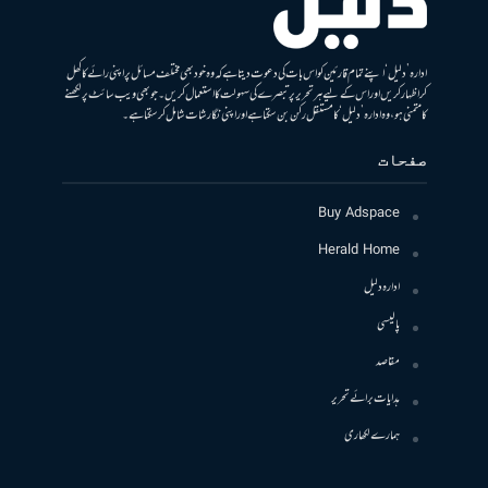
ادارہ ’دلیل‘ اپنے تمام قارئین کو اس بات کی دعوت دیتا ہے کہ وہ خود بھی مختلف مسائل پر اپنی رائے کا کھل
کر اظہار کریں اور اس کے لیے ہر تحریر پر تبصرے کی سہولت کا استعمال کریں۔ جو بھی ویب سائٹ پر لکھنے
کا متمنی ہو، وہ ادارہ ’دلیل‘ کا مستقل رکن بن سکتا ہے اور اپنی نگارشات شامل کرسکتا ہے۔
صفحات
Buy Adspace
Herald Home
ادارہ دلیل
پالیسی
مقاصد
ہدایات برائے تحریر
ہمارے لکھاری