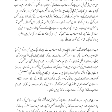
میں ملبوس قراقلی ٹوپی سر پر پہنے گورنر صاحب سے ملنے آیا کرتا اورباربار شکریہ ادا کرتا کہ مخدوم صاحب
کی وجہ سے اس کا بیٹا زرعی ترقیاتی بینک میں ملازم ہوگیا۔ وہ شخص جب بھی آتا یہی دہراتا کہ وہ اس
احسان کا بدلہ زندگی بھر ادا نہیں کر سکے گا۔ ایک روز وہ گیا تو مخدوم صاحب نے کہا کہ لگتا ہے کہ شخص
اب کوئی اور کام کہے گا۔ طارق محمود نے حیرت سے کہا کہ انہیں تو یہ شک نہیں گزرا بلکہ یہ شخص تو
بڑا ممنون احسان ہے۔ وہی ہوا کچھ عرصے بعد وہ اپنے بیٹے کے لئے گریڈ اٹھارہ میں پروموشن کی
سفارش لے آیا۔ مخدوم صاحب نے سمجھایا کہ ابھی اس کی ملازمت کے اوائل سال ہیں، ایسی
پروموشن ایک نظام کے تحت ہی ہوتی ہے۔
جب وہ باربار آتااور تنگ کرتا رہا تو ایک دن مخدوم صاحب نے پوچھا کہ بینک میں کسی اور کو بھی گریڈ
اٹھارہ میں پروموٹ کیا گیا ہے؟ اس شخص نے زور زور سے کہا ، جی ہاں جی ہاں ایک ایسی پروموشن
ہوئی ہے، ائیر مارشل نور خان کے بیٹے کو پروموٹ کیا گیا ہے۔ مخدوم سجاد قریشی اس شخص کی
طرف بڑھے ، اس کی ٹھوڑی ہاتھ میں تھام کر بلند کی اور بولے ، پتر کوں آکھواو وی نور خان دا پتر بنڑ
ونجے(بیٹے کو بولو کہ وہ بھی نور خان کا بیٹا بن جائے)۔اس جملے میں بلا کی کاٹ تھی، سسٹم کی
کمزوریوں اور شاہ زوریوں پر بے لاگ تبصرہ ۔ ایک بار گورنر ملتان گئے ہوئے تھے ، اپنی رہائش گاہ
سے طارق محمود اور ملٹری سیکرٹری کے ساتھ نکلے تو راستے میں ایک عمر رسید ہ دیہاتی نظر آیا۔ مخدوم
صاحب نے گاڑی رکوا کر اسے اپنے ساتھ گاڑی میں بٹھا لیا۔
وہ آدمی مخدوم صاحب کا محلے دار تھا، ساتھ بیٹھ کر بڑا خوش ہوا، قہقہے لگا کر ان سے باتیں کرنے لگا۔
چند منٹ بعد مخدوم صاحب نے گاڑی رکوائی اور وہ شخص اتر گیا۔ مخدوم صاحب مسکرا کر بولے کہ