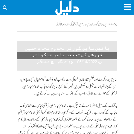
ہوم
<<
باتیں سابق گورنر مخدوم سجاد حسین قریشی کی -محمد عامر خاکوانی
باتیں سابق گورنر مخدوم سجاد حسین
قریشی کی -محمد عامر خاکوانی
06/14/2022
تبصرہ لکھیے
محمد عامر خاکوانی
سابق بیوروکریٹ اور فکشن نگار طارق محمود کی بہت دلچسپ خود نوشت ’’دام خیال‘‘پڑھ رہا ہوں،
اس کے چند اقتباسات پچھلی دو نشستوں میں شیئر کئے، آج سابق گورنرپنجاب مخدوم سجاد حسین
قریشی کے حوالے سے طارق صاحب کے تاثرات ، مشاہدات پر بات کرتے ہیں۔
یہ کتاب سنگ میل پبلشر لاہور نے شائع کی ہے۔ مخدوم سجاد حسین قریشی پچاسی سے اٹھاسی تک
پنجاب کے گورنر رہے۔تحریک انصاف کے مرکزی رہنما مخدوم شاہ محمود قریشی مخدوم سجاد قریشی
کے صاحبزادے ہیں۔طارق محمود نے بطور سیکرٹری گورنر مخدوم سجاد قریشی کے ساتھ دو سال کام
کیا۔ مخدوم سجاد قریشی کے بارے میں زیادہ معلومات میڈیا میں نہیں آتیں، ان کا اکثر ذکر’’ اللہ
کریسی ‘‘کے حوالے سے طنزیہ پیرایے میں آتا ہے ، کہاجاتا ہے کہ مخدوم صاحب جب گورنر تھے