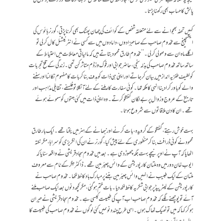
پالش کا حساب بھی رکھنا پڑتا۔
کہیں تحفہ بھجوانے سے لئے متعلقہ شخص کے کوائف کی چھان پھٹک بھی کرنا پڑتی، گورنر ہائوس کی
ایکسچینج سے مخدوم صاحب کے صاحبزادوں، دامادوں میں سے کسی نے انٹرنیشنل کال کر لی تو
اگلے ماہ ان سے وصولی کر لی۔ ‘‘ مخدوم طارق محمود بتاتے ہیں کہ مالیاتی معاملات میں احتیاط کے
ساتھ ساتھ مخدوم صاحب کی بذلہ سنجی، حاضرجوابی اور فوک وزڈم متاثرکن تھی۔ زندگی کے تلخ تجربات
کو لطیف طنزیہ انداز میں بیان کر جاتے اور اپنی ہی ذات کو ہدف بنا کر بات کا مفہوم نکالنا اور سننے
والے کو باور کرادینا انہی کا ملکہ تھا۔ کوئی سفارت کار ملنے کے لئے آنکلا تو فلسفے، تقابلی مذاہب اور
تاریخ کے عروج وزوال پر بے لگان گفتگو کرتے۔ وہ اپنی ذات میں کئی جہتوں کو سموئے ہوئے
تھے ۔ ان کا دن ملاقاتوں سے شروع ہوتا۔
بہت خوش رہتے ، گفتگو کے گرویدہ، بات کرنے اور نبھانے کے ہنر میں یکتا تھے۔ ایک بار طارق
محمود نے کوئی ڈرافٹ بنا کر منظوری کے لئے پیش کیا، گورنر نے ان کی انگریزی کو سراہا، مگر نکتہ
اٹھایا کہ آپ نے اوپر نیچے بہت جگہ چھوڑ دی ہے۔ بعد میں مخدوم سجاد قریشی نے واقعہ سنایا کہ
ایوب خان دور میں وہ ملتان کارپوریشن کے وائس چیئرمین تھے ۔ڈاکٹر جگر کے نام سے معروف
ملتان کے ایک طبیب نے انہیں وائس چیئرمین بننے پر مبارک باد کا خط لکھا۔ مخدوم صاحب نے
کارپوریشن کے لیٹر پیڈ پر جوابی شکریہ کا خط لکھ دیا۔ بات ختم ہوگئی ، مگر کچھ دنوں بعد ایک صاحب ملنے
آئے تو پوچھنے لگے کہ مخدوم صاحب اب آپ کی طبیعت کیسی ہے ۔ مخدوم سجاد قریشی نے حیران
ہو کر کہا کہ میں تو ٹھیک ٹھاک ہوں۔ اسی طرح چند دنوںمیں کئی لوگوں نے مخدوم صاحب کی طبیعت کا