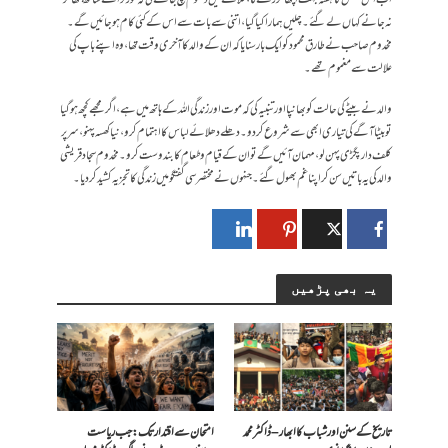
اب اس شخص کا ہفتہ بہت اچھا گزرے گا، علاقے میں دھوم مچ جائے گی کہ گورنر اسے ساتھ بٹھا کر
نہ جانے کہاں لے گئے ۔ چلیں ہمارا کیا گیا، اتنی سے بات سے اس کے کئی کام ہوجائیں گے۔
مخدوم صاحب نے طارق محمود کو ایک بار سنایا کہ ان کے والد کا آخری وقت تھا، وہ اپنے باپ کی
علالت سے مغموم تھے۔
والد نے بیٹے کی حالت کو بھانپا اور تنبیہ کی کہ موت اور زندگی اللہ کے ہاتھ میں ہے، اگر مجھے کچھ ہوگیا
تو بیٹا آگے کی تیاری ابھی سے شروع کردو۔ دھلے دھلائے لباس کا اہتمام کرو، نیا کھسہ پہنو، سر پر
کلف دار پگڑی پہن لو، مہمان آئیں گے تو ان کے قیام وطعام کا بندوست کرو۔ مخدوم سجاد قریشی
والد کی یہ باتیں سن کر اپنا غم بھول گئے ۔ جنہوں نے مختصر سی گفتگو میں زندگی کا تجزیہ کشید کر دیا۔
یہ بھی پڑھیں
تاریخ کے سنن اور شباب کا ابھار – ڈاکٹر محمد
امتحان سے اقتدار تک: جب ریاست