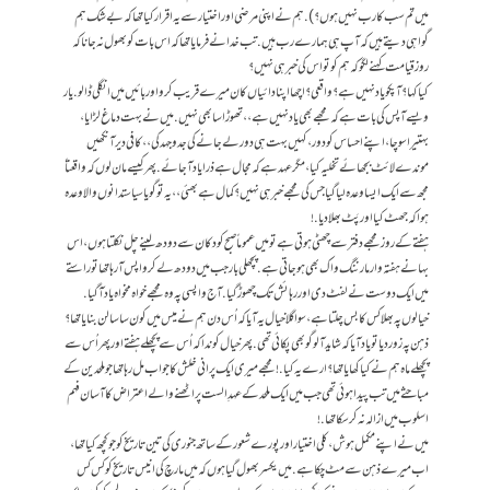
میں تم سب کا رب نہیں ہوں؟). ہم نے اپنی مرضی اور اختیار سے یہ اقرار کیا تھا کہ بے شک ہم
گواہی دیتے ہیں کہ آپ ہی ہمارے رب ہیں. تب خدا نے فرمایا تھا کہ اس بات کو بھول نہ جانا کہ
روز قیامت کہنے لگو کہ ہم کو تو اس کی خبر ہی نہیں؟
کیا کہا؟ آپکو یاد نہیں ہے؟ واقعی؟ اچھا اپنا دائیاں کان میرے قریب کرو اور بائیں میں انگلی ڈالو. یار
ویسے آپس کی بات ہے کہ مجھے بھی یاد نہیں ہے،، تھوڑا سا بھی نہیں. میں نے بہت دماغ لڑایا،
بہتیرا سوچا، اپنے احساس کو دور، کہیں بہت ہی دور لے جانے کی جدوجہد کی،، کافی دیر آنکھیں
موندے لائٹ بجھائے تخلیہ کیا، مگر عہد ہے کہ مجال ہے ذرا یاد آ جائے. پھر کیسے مان لوں کہ واقعتاً
مجھ سے ایک ایسا وعدہ لیا گیا جس کی مجھے خبر ہی نہیں؟ کمال ہے بھئی،، یہ تو گویا سیاستدانوں والا وعدہ
ہوا کہ جھٹ کیا اور پَٹ بھلا دیا.!
ہفتے کے روز مجھے دفتر سے چھٹی ہوتی ہے تو میں عموماً صبح کو دکان سے دودھ لینے چل نکلتا ہوں، اس
بہانے ہفتہ وار مارننگ واک بھی ہو جاتی ہے. پچھلی بار جب میں دودھ لے کر واپس آرہا تھا تو راستے
میں ایک دوست نے لفٹ دی اور رہائش تک چھوڑ گیا. آج واپسی پہ وہ مجھے خواہ مخواہ یاد آگیا.
خیالوں پہ بھلا کس کا بس چلتا ہے، سو اگلا خیال یہ آیا کہ اُس دن ہم نے میس میں کون سا سالن بنایا تھا؟
ذہن پہ زور دیا تو یاد آیا کہ شاید آلو گوبھی پکائی تھی. پھر خیال کوندا کہ اُس سے پچھلے ہفتے اور پھر اُس سے
پچھلے ماہ ہم نے کیا کھایا تھا؟ ارے یہ کیا.! مجھے میری ایک پرانی خلش کا جواب مل رہا تھا جو ملحدین کے
مباحثے میں تب پیدا ہوئی تھی جب میں ایک ملحد کے عہدِ الست پر اٹھنے والے اعتراض کا آسان فہم
اسلوب میں ازالہ نہ کر سکا تھا.!
میں نے اپنے مکمل ہوش، کلی اختیار اور پورے شعور کے ساتھ جنوری کی تین تاریخ کو جو کچھ کیا تھا،
اب میرے ذہن سے مٹ چکا ہے. میں یکسر بھول گیا ہوں کہ میں مارچ کی انیس تاریخ کو کس کس