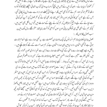
سے کہاں ملا تھا اور میں نے کیا کچھ بولا تھا. ہاں ایک طریقہ ہے یاد رکھنے کا کہ اپنے ہر لمحے کو کہیں لکھ
کر محفوظ کر لیا جائے،، جیسا کہ میں نے میس میں پہنچ کر حساب والی کتاب اٹھائی، پچھلے ہفتے کا گوشوارہ
دیکھا تو علم ہوا کہ اوہ، ہم نے آلو گوبھی نہیں بلکہ اپنے ذاتی فیصلے اور ارادے سے دال چنا پکائی تھی،
جس کے لیے ہم پر کسی کا کوئی جبر اور پریشر نہیں تھا، پھر بھی نجانے کیونکر بھول گیا. آپ کو بدگمانی
سے بچانے کےلیے واضح کرتا چلوں کہ ہم کھانے پینے کے معاملے میں کنجوس بالکل بھی نہیں ہیں،
کیونکہ ہم نے ابھی کل ہی تو چکن بریانی اور پرسوں کڑاھی گوشت بنایا تھا. مگر اگلے سال تک میں یہ
سب بھول چکا ہوں گا..!
بھول جانا یا بُھلا دیا جانا ہم انسانوں کی ایک بِلٹ اِن خصلت ہے. یہ کبھی ہمارے لیے انعام ثابت
ہوتی ہے تو کبھی امتحان. دار دنیا میں یہی ہمارا امتحان ہے کہ ہم عہد الست کے لمحے کو بھلا چکے ہیں،،
بالکل ویسے جیسے ہمارے ماضی کے کئی واقعات ہمارے ذہن سے غیر ارادی طور پر محو ہو گئے
ہیں. لیکن فطرت سلیم رہے تو ہمارا ضمیر ہمیں ہمیشہ یاد دلاتا رہتا ہے کہ “خبردار! دیکھو تم عہد کی
پاسداری نہیں کر رہے، یہیں رک جاؤ..” کہیے! یاد دلاتا ہے یا نہیں؟ اگر بالفرض نہیں دلاتا تو کتابِ
مبین اُٹھا کے دیکھ لو. یاد کرنے کی “نیت” سے پڑھو اور سوچو گے تو کتاب میں عہد نامے کی ساری
شقیں لکھی پاؤ گے. احساس کو جتنا چاہے وسیع اور پختہ کر لو، تب بھی ضروری نہیں کہ عین وہی منظر
آپ کو دکھائی بھی دینے لگے، جیسا کہ مجھے کماحقہ احساس اور حقیقی ادراک نہیں ہو پا رہا کہ کہ مجھ پہ نومبر
دو ہزار تیرہ کی کسی خنک صبح کو کیا بیت رہی تھی، حالانکہ تب میں اپنے مکمل حواس میں تھا. چلیں چھوڑ
دیں یہ سب اُلجھی اُلجھی باتیں،، اگر آپ اتنے ہی لاپروا ہیں کہ خدا کی گواہی کو کافی نہیں سمجھتے تو پھر کچھ
مزید دن عیاشیاں کر لیں. کر لیں اپنی نفسانی خواہشات کی اندھی پیروی. مہلت تمام ہونے اور
سانسیں تھمنے کی دیر ہی تو ہے. پھر “حساب کی کتاب” میں سب کہا سُنا اور کیا دھرا آنکھوں کے
سامنے ہو گا. پھر آپ جانو گے کہ اوہ واقعی، ہم سے ایک عہد تو لیا گیا تھا.. تب یہ نہ کہنا کہ “کاش