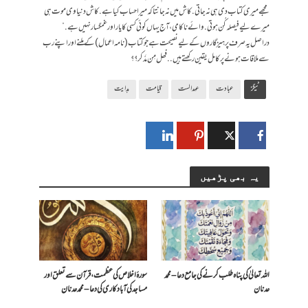
مجھے میری کتاب دی ہی نہ جاتی. کاش میں نہ جانتا کہ میرا حساب کیا ہے. کاش دنیاوی موت ہی
میرے لیے فیصلہ کُن ہوتی. وائے ناکامی، آج یہاں کوئی کسی کا یار اور غمگسار نہیں ہے.”
دراصل یہ صرف پرہیزگاروں کے لیے نصیحت ہے جو کتاب (نامہ اعمال) کے ملنے اور اپنے رب
سے ملاقات ہونے پر کامل یقین رکھتے ہیں.. فھل مِن مدَّکر؟؟
ٹیگز
عبادت
عہد الست
قیامت
ہدایت
یہ بھی پڑھیں
اللہ تعالیٰ کی پناہ طلب کرنے کی جامع دعا – محمد
سورۂ اخلاص کی عظمت، قرآن سے تعلق اور
عدنان
مساجد کی آبادکاری کی دعا – محمد عدنان