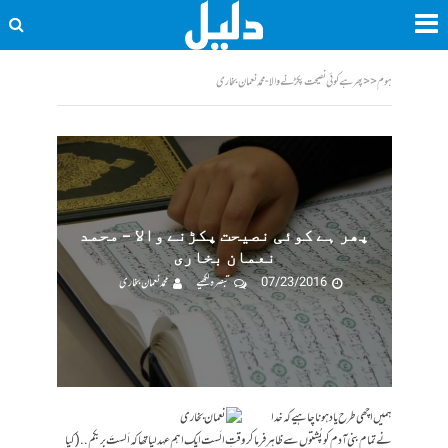
ہوم
<<
پھر ہے کوئی نصیحت پکڑنے والا - محمد نعمان بخاری
پھر ہے کوئی نصیحت پکڑنے والا – محمد
نعمان بخاری
07/23/2016
تبصرہ لکھیے
محمد نعمان بخاری
ہمیں اچھی طرح یاد ہونا چاہیے کہ خدا
نے تمام بنی آدم کو پُشتوں سے ظاہر فرما کر وقتِ الَست ایک اہم عہد لیا تھا کہ اَلستَ بِربکم.. (کیا