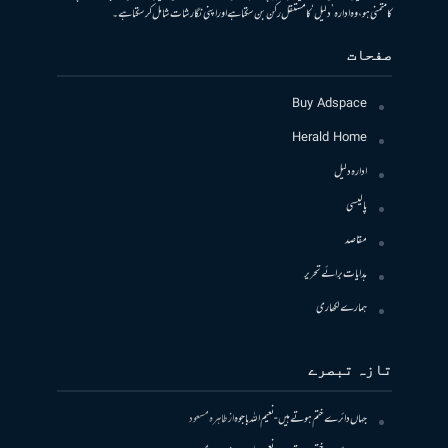
کا متمنی ہو، وہ ادارہ ’دلیل‘ کا مستقل رکن بن سکتا ہے اور اپنی نگارشات شامل کرسکتا ہے۔
صفحات
Buy Adspace
Herald Home
ادارہ دلیل
پالیسی
مقاصد
ہدایات برائے تحریر
ہمارے لکھاری
تازہ تبصرے
جہاں دائرے ختم ہوتے ہیں- نعیم اللہ باجوہ
از
طاہرہ مسعود